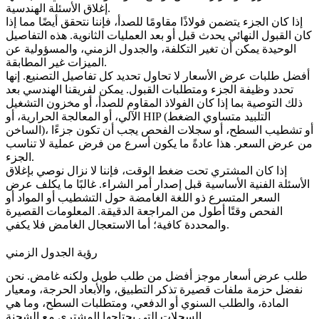
إغلاق الأسئلة الهندسية.
إذا كان الجزء يتضمن
فولاذًا مقاومًا للصدأ
، فإننا نتحقق أيضًا مما إذا
كان القبول النهائي يحدث قبل أو بعد العمليات الثانوية. هذه التفاصيل
الوحيدة يمكن أن تغير التكلفة، والجدول الزمني، والمسؤولية عن
الميزات غير المطابقة.
أفضل طلبات عرض الأسعار لا تحاول تحديد كل تفاصيل التصنيع. إنها
تحدد وظيفة الجزء ومتطلبات القبول. يمكن لفريقنا الهندسي بعد
ذلك التوصية بما إذا كان
الفولاذ المقاوم للصدأ
، أو مخزون التشغيل
الآلي، أو المعالجة الحرارية، أو HIP (التلبيد متساوي الضغط
الساخن)، أو تشطيب السطح، أو سجلات الفحص يجب أن تكون جزءًا
من عرض السعر. هذا عادةً ما يكون أسرع من فرض عملية لا تناسب
الجزء.
إذا كان المشتري تحت ضغط الوقت، فإننا لا نزال نوصي بإغلاق
الأسئلة الفنية الأساسية قبل إصدار أمر الشراء. غالبًا ما يكلف عرض
السعر المتسرع ذو اللغة الغامضة حول التشطيب أو المواد أو
الفحص وقتًا أطول من المراجعة الدقيقة. المعلومات القصيرة
والمحددة كافية؛ أما الاستعجال الغامض فلا يكفي.
رؤية الجدول الزمني
طلب عرض أسعار موجز أفضل من طلب طويل ولكنه غامض. نحن
نفضل حزمة ملفات قصيرة تذكر التطبيق، والأبعاد الحرجة، ومعيار
المادة، والطلب السنوي أو الدفعي، ومتطلبات السطح، وما هي
السجلات التي يحتاجها المشتري مع الشحنة.