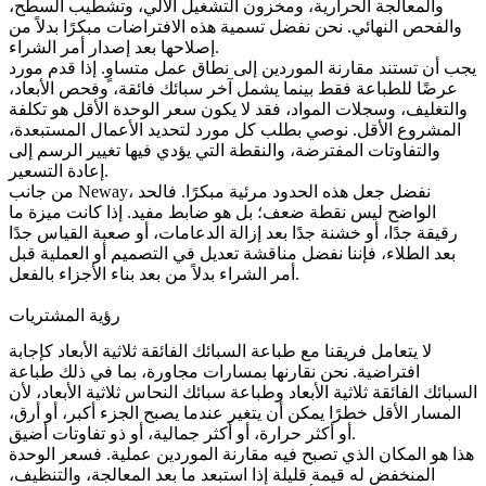
والمعالجة الحرارية، ومخزون التشغيل الآلي، وتشطيب السطح،
والفحص النهائي. نحن نفضل تسمية هذه الافتراضات مبكرًا بدلاً من
إصلاحها بعد إصدار أمر الشراء.
يجب أن تستند مقارنة الموردين إلى نطاق عمل متساوٍ. إذا قدم مورد
عرضًا للطباعة فقط بينما يشمل آخر
سبائك فائقة
، وفحص الأبعاد،
والتغليف، وسجلات المواد، فقد لا يكون سعر الوحدة الأقل هو تكلفة
المشروع الأقل. نوصي بطلب كل مورد لتحديد الأعمال المستبعدة،
والتفاوتات المفترضة، والنقطة التي يؤدي فيها تغيير الرسم إلى
إعادة التسعير.
من جانب Neway، نفضل جعل هذه الحدود مرئية مبكرًا. فالحد
الواضح ليس نقطة ضعف؛ بل هو ضابط مفيد. إذا كانت ميزة ما
رقيقة جدًا، أو خشنة جدًا بعد إزالة الدعامات، أو صعبة القياس جدًا
بعد الطلاء، فإننا نفضل مناقشة تعديل في التصميم أو العملية قبل
أمر الشراء بدلاً من بعد بناء الأجزاء بالفعل.
رؤية المشتريات
لا يتعامل فريقنا مع طباعة السبائك الفائقة ثلاثية الأبعاد كإجابة
افتراضية. نحن نقارنها بمسارات مجاورة، بما في ذلك
طباعة
السبائك الفائقة ثلاثية الأبعاد
و
طباعة سبائك النحاس ثلاثية الأبعاد
، لأن
المسار الأقل خطرًا يمكن أن يتغير عندما يصبح الجزء أكبر، أو أرق،
أو أكثر حرارة، أو أكثر جمالية، أو ذو تفاوتات أضيق.
هذا هو المكان الذي تصبح فيه مقارنة الموردين عملية. فسعر الوحدة
المنخفض له قيمة قليلة إذا استبعد ما بعد المعالجة، والتنظيف،