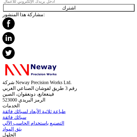
اشترك
مشاركة هذا المنشور:
شركة Neway Precision Works Ltd.
رقم 3 طريق لفوشان الصناعي الغربي
فينغغانغ، دونغقوان، الصين
الرمز البريدي 523000
الخدمات
طباعة ثلاثية الأبعاد لسبائك فائقة
سبائك فائقة
التصنيع باستخدام الحاسب الآلي
بثق المواد
الحلول