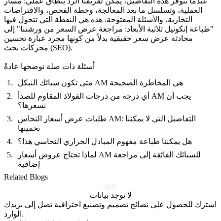
عندما تتوفر هذه التفاصيل، يمكن لفريقنا الرد بنطاق عملي: مسار
العملية، وتسلسل ما بعد المعالجة، وخطة الفحص، والافتراضات
التجارية، والأسئلة المفتوحة. هذه هي النقطة التي تتحول فيها
"طباعة إنكونيل ثلاثية الأبعاد: مراجعة عرض السعر من ورشتنا" إلى
محادثة عرض سعر حقيقية بدلاً من كونها مجرد عبارة تحسين
محركات بحث (SEO).
أسئلة ذات صلة نوضحها عادةً
متى تكون سبائك النيكل AM هي المخاطرة الصحيحة
أي درجة من درجات الفولاذ المقاوم للصدأ AM يجب أن
نسعرها؟
طلبات عرض أسعار النحاس AM: التفاصيل التي لا يمكننا
تخمينها
هل يمكننا طباعة مفهوم المبادل الحراري النحاسي هذا؟
لماذا تحتاج عروض أسعار AM للسبائك الفائقة إلى مراجعة
إضافية
Related Blogs
لا توجد بيانات
اشترك للحصول على نصائح تصميم وتصنيع احترافية تصل إلى بريدك
الوارد.