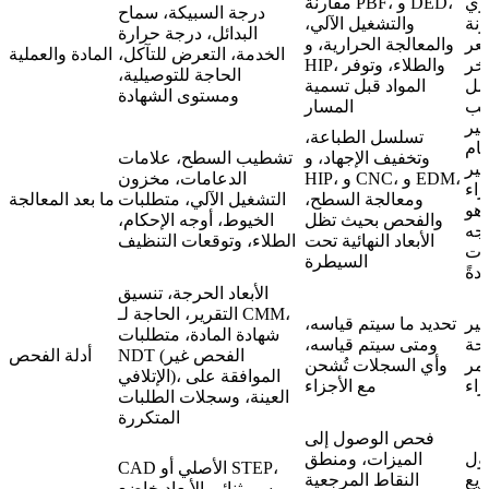
ري
مقارنة PBF، و DED،
درجة السبيكة، سماح
نة
والتشغيل الآلي،
البدائل، درجة حرارة
عر
والمعالجة الحرارية، و
الخدمة، التعرض للتآكل،
المادة والعملية
آخر
HIP، والطلاء، وتوفر
الحاجة للتوصيلية،
عمل
المواد قبل تسمية
ومستوى الشهادة
عب
المسار
ير
تسلسل الطباعة،
خام
وتخفيف الإجهاد، و
تشطيب السطح، علامات
عير
HIP، و CNC، و EDM،
الدعامات، مخزون
زاء
ومعالجة السطح،
التشغيل الآلي، متطلبات
ما بعد المعالجة
وهو
والفحص بحيث تظل
الخيوط، أوجه الإحكام،
اجه
الأبعاد النهائية تحت
الطلاء، وتوقعات التنظيف
ات
السيطرة
دةً
الأبعاد الحرجة، تنسيق
التقرير، الحاجة لـ CMM،
يير
تحديد ما سيتم قياسه،
شهادة المادة، متطلبات
حة
ومتى سيتم قياسه،
NDT (الفحص غير
أدلة الفحص
أمر
وأي السجلات تُشحن
الإتلافي)، الموافقة على
راء
مع الأجزاء
العينة، وسجلات الطلبات
المتكررة
فحص الوصول إلى
حول
الميزات، ومنطق
CAD الأصلي أو STEP،
يع
النقاط المرجعية
رسم ثنائي الأبعاد خاضع