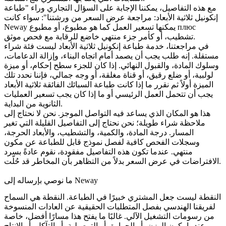
مع هذه التفاصيل، يمكننا الإجابة على السؤال التجاري وراء "طباعة
إنكونيل ثلاثية الأبعاد: مراجعة عرض السعر من ورشتنا": سواء كانت
Neway يمكنها تسعير العمل كما هو مطبوع، أو مطبوع плюс
تشطيب، أو كأمر جزء منتهي خاضع للرقابة مع فحص موثق.
في مراجعتنا، خدمة طباعة إنكونيل ثلاثية الأبعاد ليست فئة شراء
مستقلة. إنه طلب يجب أن يصمد أمام اتجاه البناء، وإزالة الدعامات،
وسلوك المادة، والقبول النهائي. إذا كان للجزء سطح إحكام، أو ميزة
لولبية، أو ضلع رقيق، أو قناة مغلقة، أو وجه جمالي، فإننا نحدد تلك
الميزة أولاً ثم نقرر ما إذا كانت
طباعة السبائك الفائقة ثلاثية الأبعاد
يجب أن تتحمل العمل الرئيسي أو ما إذا كان يجب تسعير العمليات
الثانوية من البداية.
هذا هو المكان الذي يساعد فيه التواصل الموجز. نحن لا نحتاج إلى
ملاحظة شراء طويلة؛ نحن نحتاج إلى التفاصيل القليلة التي تغير
المسار. درجة المادة، والكمية، والتشطيب، والأبعاد الحرجة،
وسجلات الفحص كافية لفصل نموذج قابل للطباعة عن مكون
منتهي. عندما تكون هذه التفاصيل مفقودة، نقوم عادةً بسرد
الافتراضات في عرض السعر بدلاً من التظاهر بأن المخاطر قد حُلّت.
ما نوصي بإرساله إلى Neway
النقطة ليست جعل المشتري خبيرًا في الطباعة. النقطة هي السماح
لفريقنا الهندسي بفصل المتطلبات الحقيقية عن العادات المنسوخة
من رسومات التشغيل الآلي. غالبًا ما يفتح هذا مسارًا أفضل، خاصة
عندما يكون الوزن، أو الحرارة، أو التوصيلية، أو التآكل، أو الإنتاج