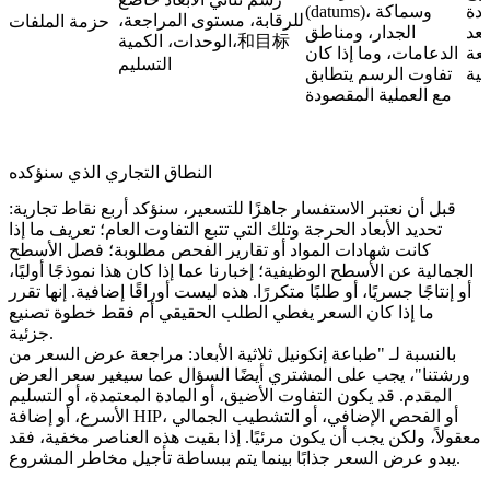
ادة
(datums)، وسماكة
للرقابة، مستوى المراجعة،
حزمة الملفات
عد
الجدار، ومناطق
الوحدات، الكمية،和目标
جعة
الدعامات، وما إذا كان
التسليم
سية
تفاوت الرسم يتطابق
مع العملية المقصودة
النطاق التجاري الذي سنؤكده
قبل أن نعتبر الاستفسار جاهزًا للتسعير، سنؤكد أربع نقاط تجارية:
تحديد الأبعاد الحرجة وتلك التي تتبع التفاوت العام؛ تعريف ما إذا
كانت شهادات المواد أو تقارير الفحص مطلوبة؛ فصل الأسطح
الجمالية عن الأسطح الوظيفية؛ إخبارنا عما إذا كان هذا نموذجًا أوليًا،
أو إنتاجًا جسريًا، أو طلبًا متكررًا. هذه ليست أوراقًا إضافية. إنها تقرر
ما إذا كان السعر يغطي الطلب الحقيقي أم فقط خطوة تصنيع
جزئية.
بالنسبة لـ "طباعة إنكونيل ثلاثية الأبعاد: مراجعة عرض السعر من
ورشتنا"، يجب على المشتري أيضًا السؤال عما سيغير سعر العرض
المقدم. قد يكون التفاوت الأضيق، أو المادة المعتمدة، أو التسليم
الأسرع، أو إضافة HIP، أو الفحص الإضافي، أو التشطيب الجمالي
معقولاً، ولكن يجب أن يكون مرئيًا. إذا بقيت هذه العناصر مخفية، فقد
يبدو عرض السعر جذابًا بينما يتم ببساطة تأجيل مخاطر المشروع.