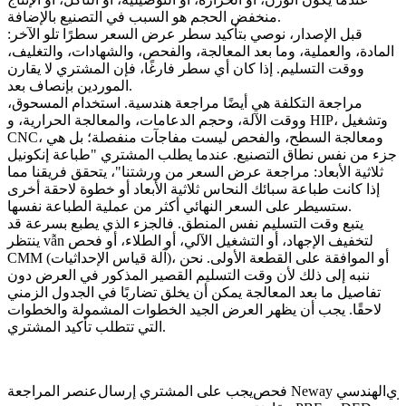
منخفض الحجم هو السبب في التصنيع بالإضافة.
قبل الإصدار، نوصي بتأكيد سطر عرض السعر سطرًا تلو الآخر:
المادة، والعملية، وما بعد المعالجة، والفحص، والشهادات، والتغليف،
ووقت التسليم. إذا كان أي سطر فارغًا، فإن المشتري لا يقارن
الموردين بإنصاف بعد.
مراجعة التكلفة هي أيضًا مراجعة هندسية. استخدام المسحوق،
ووقت الآلة، وحجم الدعامات، والمعالجة الحرارية، و HIP، وتشغيل
CNC، ومعالجة السطح، والفحص ليست مفاجآت منفصلة؛ بل هي
جزء من نفس نطاق التصنيع. عندما يطلب المشتري "طباعة إنكونيل
ثلاثية الأبعاد: مراجعة عرض السعر من ورشتنا"، يتحقق فريقنا مما
إذا كانت
طباعة سبائك النحاس ثلاثية الأبعاد
أو خطوة لاحقة أخرى
ستسيطر على السعر النهائي أكثر من عملية الطباعة نفسها.
يتبع وقت التسليم نفس المنطق. فالجزء الذي يطبع بسرعة قد
ينتظر vẫn لتخفيف الإجهاد، أو التشغيل الآلي، أو الطلاء، أو فحص
CMM (آلة قياس الإحداثيات)، أو الموافقة على القطعة الأولى. نحن
ننبه إلى ذلك لأن وقت التسليم القصير المذكور في العرض دون
تفاصيل ما بعد المعالجة يمكن أن يخلق تضاربًا في الجدول الزمني
لاحقًا. يجب أن يظهر العرض الجيد الخطوات المشمولة والخطوات
التي تتطلب تأكيد المشتري.
ري
فحص Neway الهندسي
يجب على المشتري إرسال
عنصر المراجعة