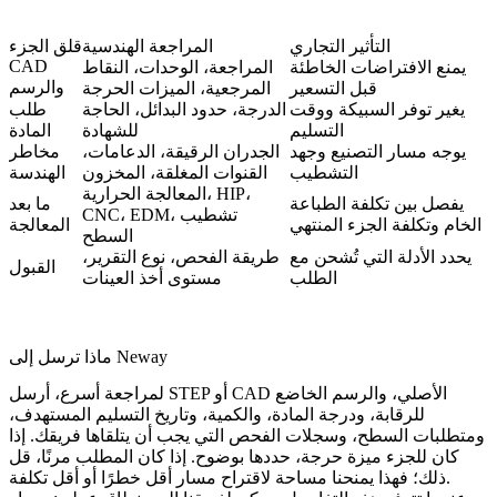
التأثير التجاري
المراجعة الهندسية
قلق الجزء
CAD
يمنع الافتراضات الخاطئة
المراجعة، الوحدات، النقاط
والرسم
قبل التسعير
المرجعية، الميزات الحرجة
يغير توفر السبيكة ووقت
الدرجة، حدود البدائل، الحاجة
طلب
التسليم
للشهادة
المادة
يوجه مسار التصنيع وجهد
الجدران الرقيقة، الدعامات،
مخاطر
التشطيب
القنوات المغلقة، المخزون
الهندسة
المعالجة الحرارية، HIP،
يفصل بين تكلفة الطباعة
ما بعد
CNC، EDM، تشطيب
الخام وتكلفة الجزء المنتهي
المعالجة
السطح
يحدد الأدلة التي تُشحن مع
طريقة الفحص، نوع التقرير،
القبول
الطلب
مستوى أخذ العينات
ماذا ترسل إلى Neway
لمراجعة أسرع، أرسل STEP أو CAD الأصلي، والرسم الخاضع
للرقابة، ودرجة المادة، والكمية، وتاريخ التسليم المستهدف،
ومتطلبات السطح، وسجلات الفحص التي يجب أن يتلقاها فريقك. إذا
كان للجزء ميزة حرجة، حددها بوضوح. إذا كان المطلب مرنًا، قل
ذلك؛ فهذا يمنحنا مساحة لاقتراح مسار أقل خطرًا أو أقل تكلفة.