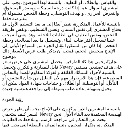
والقياس، والطلاء، أو التغليف. بالنسبة لهذا الموضوع، يجب على
المشتري السؤال عما إذا كانت درجة السبيكة، ومصدر المسحوق،
والتعرض الحراري، والهدف التوصيلي، وخطة الفحص مشمولة أم
مفترضة فقط.
بالنسبة للأعمال المتكررة، ننظر أيضًا إلى ما بعد التسليم الأول. قد
يحتاج المشتري إلى نفس المسار، ونفس التشطيب، ونفس طريقة
الفحص، ونفس التغليف في الطلبات اللاحقة. وهذا يعني أنه يجب
علينا تسجيل افتراضات البناء، وتسلسل ما بعد المعالجة، وخطة
الفحص. إذا كان من الممكن انتقال الجزء من النموذج الأولي إلى
الإنتاج منخفض الحجم، فيجب أن يذكر طلب عرض الأسعار ذلك
بوضوح.
تجاريًا، يحمي هذا كلا الطرفين. يحصل المشتري على عرض سعر
قابل للمقارنة والتكرار. وتحصل Neway على هدف تصنيعي مستقر.
بالنسبة لأجزاء السبائك الفائقة والفولاذ المقاوم للصدأ والنحاس
المطبوعة، فإن هذا الاستقرار مهم لأن التقليل من شأن التشقق، أو
التآكل، أو التوصيلية، أو الطلاء، واحتياجات شهادة المواد يمكن أن
يحول بسهولة إعادة طلب بسيطة إلى مراجعة هندسية جديدة.
رؤية الجودة
بالنسبة للمشترين الذين يركزون على الإنتاج، يجب أن يظهر عرض
السعر كيف ستحمي Neway الهندسة المعتمدة بعد البناء الأول. نحن
نبحث عن التحكم في مراجعة الرسم، وملاحظات الطلبات
المتكررة، وتكرار الفحص، وتتبع المواد، والنقطة التي يجب فيها