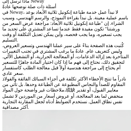
ماذا ترسل إلى Neway
أسئلة ذات صلة نوضحها عادةً
في Neway، لا نبدأ عمل
خدمة طباعة إنكونيل ثلاثية الأبعاد
بوعد
باسم عملية معينة. بل نبدأ بقراءة النموذج، والرسم الهندسي، وسبب
الشراء. إن "طباعة إنكونيل ثلاثية الأبعاد: مراجعة عرض السعر من
ورشتنا" تكون مفيدة فقط عندما تساعد المشتري على تحديد ما
يجب تسعيره، وما يجب فحصه، وأين يمكن تعديل التكلفة أو وقت
التسليم.
كُتبت هذه الصفحة بناءً على سير عملنا الهندسي وتسعير العروض،
وليس كتعريف عام. عادةً ما يرغب المشتري في تجنب التغييرات
المتأخرة بعد إزالة الدعامات، أو المعالجة الحرارية، أو التشغيل الآلي.
لتحقيق ذلك، نحتاج إلى فهم ما إذا كان اختيار المادة جاهزًا للتسعير
أم يحتاج إلى مراجعة هندسية أولاً قبل معالجة الطلب كاستفسار
سعر عادي.
نادراً ما تنتج الأخطاء الأكثر تكلفة في أجزاء السبائك الفائقة والفولاذ
المقاوم للصدأ والنحاس المطبوعة عن الطباعة وحدها. بل تأتي من
ملاحظات غير واضحة حول المواد،或缺 معايير القبول، أو تقدير
منخفض لما بعد المعالجة، أو عروض أسعار من الموردين لا تشمل
نفس نطاق العمل. نستخدم الضوابط أدناه لجعل المقارنة التجارية
أكثر مصداقية.