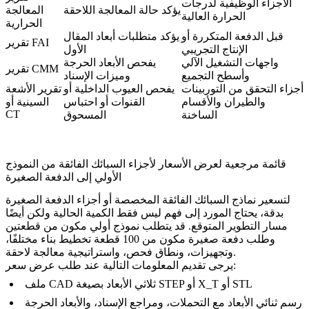
الأجزاء الوظيفية لدرجات
يؤكد حالة المعالجة اللاحقة
المعالجة
الحرارة العالية
الحرارية
قبل الدفعة المتكررة أو
يؤكد متطلبات أبعاد المقال
تقرير FAI
الإنتاج التجريبي
الأول
واجهات التشغيل الآلي
يفحص الأبعاد الحرجة
تقرير CMM
وأسطح التجميع
وميزات الإسناد
أجزاء التحقق من التوربينات
يفحص العيوب الداخلية أو
تقرير الأشعة
والطيران والأقسام
القنوات أو احتباس
السينية أو
CT
الساخنة
المسحوق
قائمة مرجعية لعرض الأسعار لأجزاء السبائك الفائقة من النموذج
الأولي إلى الدفعة الصغيرة
لتسعير نماذج السبائك الفائقة المخصصة أو أجزاء الدفعة الصغيرة
بدقة، يحتاج المورد إلى فهم ليس فقط الكمية الحالية ولكن أيضًا
مسار التطوير المتوقع. قد يتطلب نموذج أولي مكون من قطعتين
وطلب دفعة صغيرة مكون من 100 قطعة تخطيط بناء مختلفًا،
وتجهيزات، ونطاق فحص، واستراتيجية معالجة لاحقة.
يرجى تقديم المعلومات التالية عند طلب عرض سعر:
ملف CAD ثلاثي الأبعاد بصيغة STEP أو X_T أو STL
رسم ثنائي الأبعاد مع التحملات، ومراجع الإسناد، والأبعاد الحرجة