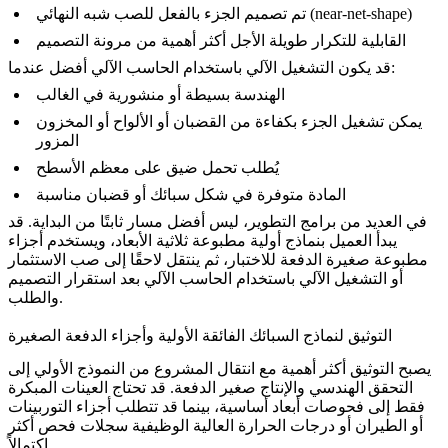
تم تصميم الجزء بالفعل للصب شبه النهائي (near-net-shape)
القابلية للتكرار طويلة الأجل أكثر أهمية من مرونة التصميم
قد يكون التشغيل الآلي باستخدام الحاسب الآلي أفضل عندما:
الهندسة بسيطة أو منشورية في الغالب
يمكن تشغيل الجزء بكفاءة من القضبان أو الألواح أو المخزون
المزور
يُطلب تحمل ضيق على معظم الأسطح
المادة متوفرة في شكل سبائك أو قضبان مناسبة
في العديد من برامج التطوير، ليس أفضل مسار ثابتًا من البداية. قد
يبدأ العميل بنماذج أولية مطبوعة ثلاثية الأبعاد، ويستخدم أجزاء
مطبوعة صغيرة الدفعة للاختبار، ثم ينتقل لاحقًا إلى صب الاستثمار
أو التشغيل الآلي باستخدام الحاسب الآلي بعد استقرار التصميم
والطلب.
التوثيق لنماذج السبائك الفائقة الأولية وأجزاء الدفعة الصغيرة
يصبح التوثيق أكثر أهمية مع انتقال المشروع من النموذج الأولي إلى
التحقق الهندسي والإنتاج صغير الدفعة. قد تحتاج العينات المبكرة
فقط إلى فحوصات أبعاد أساسية، بينما قد تتطلب أجزاء التوربينات
أو الطيران أو درجات الحرارة العالية الوظيفية سجلات فحص أكثر
اكتمالاً.