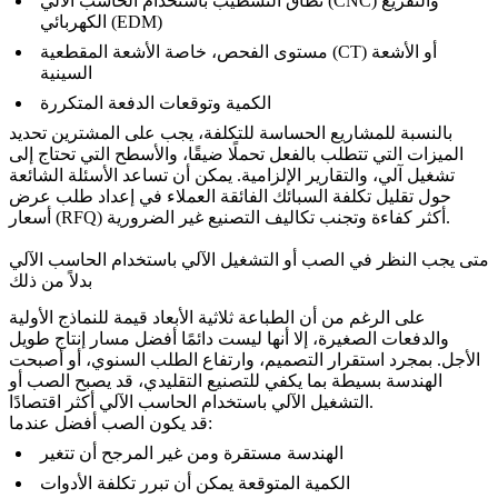
نطاق التشطيب باستخدام الحاسب الآلي (CNC) والتفريغ
الكهربائي (EDM)
مستوى الفحص، خاصة الأشعة المقطعية (CT) أو الأشعة
السينية
الكمية وتوقعات الدفعة المتكررة
بالنسبة للمشاريع الحساسة للتكلفة، يجب على المشترين تحديد
الميزات التي تتطلب بالفعل تحملًا ضيقًا، والأسطح التي تحتاج إلى
تشغيل آلي، والتقارير الإلزامية. يمكن أن تساعد الأسئلة الشائعة
حول
تقليل تكلفة السبائك الفائقة
العملاء في إعداد طلب عرض
أسعار (RFQ) أكثر كفاءة وتجنب تكاليف التصنيع غير الضرورية.
متى يجب النظر في الصب أو التشغيل الآلي باستخدام الحاسب الآلي
بدلاً من ذلك
على الرغم من أن الطباعة ثلاثية الأبعاد قيمة للنماذج الأولية
والدفعات الصغيرة، إلا أنها ليست دائمًا أفضل مسار إنتاج طويل
الأجل. بمجرد استقرار التصميم، وارتفاع الطلب السنوي، أو أصبحت
الهندسة بسيطة بما يكفي للتصنيع التقليدي، قد يصبح الصب أو
التشغيل الآلي باستخدام الحاسب الآلي أكثر اقتصادًا.
قد يكون الصب أفضل عندما:
الهندسة مستقرة ومن غير المرجح أن تتغير
الكمية المتوقعة يمكن أن تبرر تكلفة الأدوات