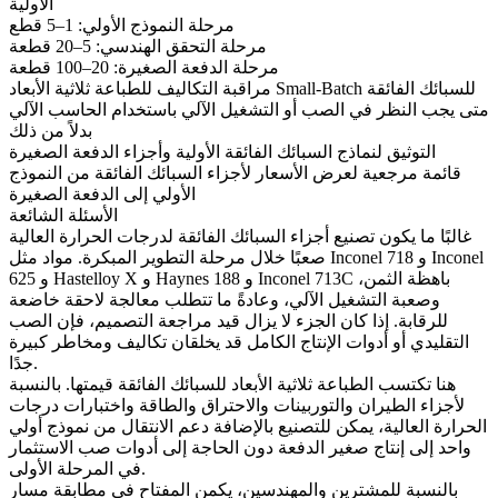
الأولية
مرحلة النموذج الأولي: 1–5 قطع
مرحلة التحقق الهندسي: 5–20 قطعة
مرحلة الدفعة الصغيرة: 20–100 قطعة
مراقبة التكاليف للطباعة ثلاثية الأبعاد Small-Batch للسبائك الفائقة
متى يجب النظر في الصب أو التشغيل الآلي باستخدام الحاسب الآلي
بدلاً من ذلك
التوثيق لنماذج السبائك الفائقة الأولية وأجزاء الدفعة الصغيرة
قائمة مرجعية لعرض الأسعار لأجزاء السبائك الفائقة من النموذج
الأولي إلى الدفعة الصغيرة
الأسئلة الشائعة
غالبًا ما يكون تصنيع أجزاء السبائك الفائقة لدرجات الحرارة العالية
صعبًا خلال مرحلة التطوير المبكرة. مواد مثل Inconel 718 و Inconel
625 و Hastelloy X و Haynes 188 و Inconel 713C باهظة الثمن،
وصعبة التشغيل الآلي، وعادةً ما تتطلب معالجة لاحقة خاضعة
للرقابة. إذا كان الجزء لا يزال قيد مراجعة التصميم، فإن الصب
التقليدي أو أدوات الإنتاج الكامل قد يخلقان تكاليف ومخاطر كبيرة
جدًا.
هنا تكتسب
الطباعة ثلاثية الأبعاد للسبائك الفائقة
قيمتها. بالنسبة
لأجزاء الطيران والتوربينات والاحتراق والطاقة واختبارات درجات
الحرارة العالية، يمكن للتصنيع بالإضافة دعم الانتقال من نموذج أولي
واحد إلى إنتاج صغير الدفعة دون الحاجة إلى أدوات صب الاستثمار
في المرحلة الأولى.
بالنسبة للمشترين والمهندسين، يكمن المفتاح في مطابقة مسار