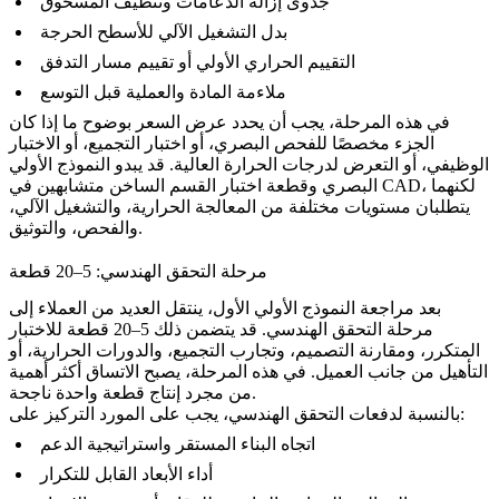
جدوى إزالة الدعامات وتنظيف المسحوق
بدل التشغيل الآلي للأسطح الحرجة
التقييم الحراري الأولي أو تقييم مسار التدفق
ملاءمة المادة والعملية قبل التوسع
في هذه المرحلة، يجب أن يحدد عرض السعر بوضوح ما إذا كان
الجزء مخصصًا للفحص البصري، أو اختبار التجميع، أو الاختبار
الوظيفي، أو التعرض لدرجات الحرارة العالية. قد يبدو النموذج الأولي
البصري وقطعة اختبار القسم الساخن متشابهين في CAD، لكنهما
يتطلبان مستويات مختلفة من المعالجة الحرارية، والتشغيل الآلي،
والفحص، والتوثيق.
مرحلة التحقق الهندسي: 5–20 قطعة
بعد مراجعة النموذج الأولي الأول، ينتقل العديد من العملاء إلى
مرحلة التحقق الهندسي. قد يتضمن ذلك 5–20 قطعة للاختبار
المتكرر، ومقارنة التصميم، وتجارب التجميع، والدورات الحرارية، أو
التأهيل من جانب العميل. في هذه المرحلة، يصبح الاتساق أكثر أهمية
من مجرد إنتاج قطعة واحدة ناجحة.
بالنسبة لدفعات التحقق الهندسي، يجب على المورد التركيز على:
اتجاه البناء المستقر واستراتيجية الدعم
أداء الأبعاد القابل للتكرار