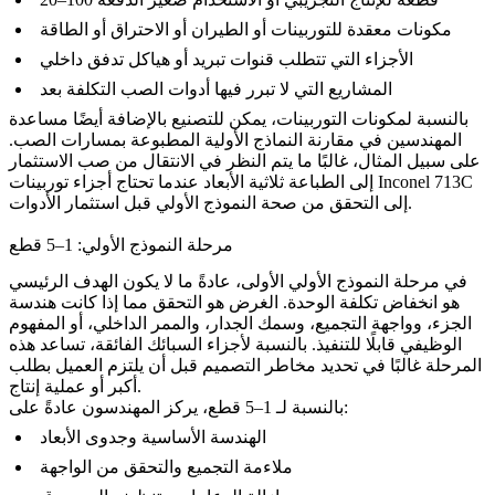
مكونات معقدة للتوربينات أو الطيران أو الاحتراق أو الطاقة
الأجزاء التي تتطلب قنوات تبريد أو هياكل تدفق داخلي
المشاريع التي لا تبرر فيها أدوات الصب التكلفة بعد
بالنسبة لمكونات التوربينات، يمكن للتصنيع بالإضافة أيضًا مساعدة
المهندسين في مقارنة النماذج الأولية المطبوعة بمسارات الصب.
على سبيل المثال، غالبًا ما يتم النظر في الانتقال من
صب الاستثمار
إلى الطباعة ثلاثية الأبعاد عندما تحتاج أجزاء توربينات Inconel 713C
إلى التحقق من صحة النموذج الأولي قبل استثمار الأدوات.
مرحلة النموذج الأولي: 1–5 قطع
في مرحلة النموذج الأولي الأولى، عادةً ما لا يكون الهدف الرئيسي
هو انخفاض تكلفة الوحدة. الغرض هو التحقق مما إذا كانت هندسة
الجزء، وواجهة التجميع، وسمك الجدار، والممر الداخلي، أو المفهوم
الوظيفي قابلًا للتنفيذ. بالنسبة لأجزاء السبائك الفائقة، تساعد هذه
المرحلة غالبًا في تحديد مخاطر التصميم قبل أن يلتزم العميل بطلب
أكبر أو عملية إنتاج.
بالنسبة لـ 1–5 قطع، يركز المهندسون عادةً على:
الهندسة الأساسية وجدوى الأبعاد
ملاءمة التجميع والتحقق من الواجهة