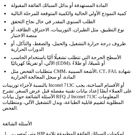
المادة المستهدفة أو بدائل السبائك الفائقة المقبولة
كمية النموذج الأولي الحالية والكمية المتوقعة للمرحلة التالية
الطلب السنوي المقدر في حال نجاح التحقق
نوع التطبيق، مثل الطيران، التوربينات، الاحتراق، الطاقة، أو
منصة الاختبار
ظروف درجة حرارة التشغيل، والحمل، والضغط، والتآكل، أو
الدورات الحرارية
الأسطح الحرجة التي تتطلب تشغيلًا آليًا باستخدام الحاسب
الآلي، أو تفريغًا كهربائيًا (EDM)، أو تلميعًا، أو طلاءً
متطلبات الفحص مثل CMM، الأشعة السينية، CT، FAI، شهادة
المادة، أو سجل المعالجة الحرارية
بالنسبة لأجزاء توربينات Inconel 713C أو الأقسام الساخنة، يجب
على العملاء أيضًا إعداد بيانات تقنية مفصلة قبل عرض السعر. تشرح
المعلومات
بيانات RFQ لـ Inconel 713C
الأسئلة الشائعة حول
المطلوبة لتقييم قابلية الطباعة، وبدل التشغيل الآلي، ومتطلبات
الفحص.
الأسئلة الشائعة
متى يُوصى بـ HIP لمكونات السبائك الفائقة المطبوعة ثلاثية