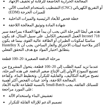
المعالجة الحرارية الخاضعة للرقابة أو تخفيف الإجهاد
التشطيب باستخدام الحاسب الآلي (CNC) أو التفريغ الكهربائي
(EDM) للميزات الحرجة
خطة فحص للأبعاد الرئيسية والميزات الداخلية
شهادة المادة وتوثيق المعالجة اللاحقة
هذه هي أيضًا المرحلة التي يجب أن يبدأ فيها العملاء بمراجعة سير
Inconel 718
العمل التصنيعي الكامل. على سبيل المثال، قد يكون
مناسبًا لمكونات الطيران أو الطاقة عالية القوة، بينما قد يكون
أكثر ملاءمة لبيئات الاحتراق والغاز الساخن. يجب أن
Hastelloy X
يتطابق اختيار المواد مع هدف التحقق الفعلي.
مرحلة الدفعة الصغيرة: 20–100 قطعة
عندما تزيد كمية الطلب إلى 20–100 قطعة، يتحول المشروع من
تصنيع النموذج الأولي إلى الإنتاج صغير الدفعة. في هذه المرحلة،
تصبح مراقبة التكاليف، والقابلية للتكرار، وتخطيط البناء، وكفاءة
المعالجة اللاحقة، وأخذ عينات الفحص أكثر أهمية.
بالنسبة للطباعة ثلاثية الأبعاد Small-Batch للسبائك الفائقة، يجب
على المورد مراجعة:
تعشيش البناء واستخدام الآلة
تصميم الدعم للإزالة القابلة للتكرار