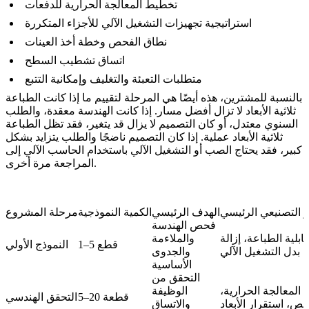
تخطيط المعالجة الحرارية للدفعات
استراتيجية تجهيزات التشغيل الآلي للأجزاء المتكررة
نطاق الفحص وخطة أخذ العينات
اتساق تشطيب السطح
متطلبات التعبئة والتغليف وإمكانية التتبع
بالنسبة للمشترين، هذه أيضًا هي المرحلة لتقييم ما إذا كانت الطباعة
ثلاثية الأبعاد لا تزال أفضل مسار. إذا كانت الهندسة معقدة، والطلب
السنوي معتدل، أو كان التصميم لا يزال قد يتغير، فقد تظل الطباعة
ثلاثية الأبعاد عملية. إذا كان التصميم ناضجًا والطلب يتزايد بشكل
كبير، فقد يحتاج الصب أو التشغيل الآلي باستخدام الحاسب الآلي إلى
المراجعة مرة أخرى.
ز التصنيعي الرئيسي
الهدف الرئيسي
الكمية النموذجية
مرحلة المشروع
فحص الهندسة
ابلية الطباعة، إزالة
والملاءمة
1–5 قطع
النموذج الأولي
 بدل التشغيل الآلي
والجدوى
الأساسية
التحقق من
المعالجة الحرارية،
الوظيفة
5–20 قطعة
التحقق الهندسي
حص، استقرار الأبعاد
والاتساق