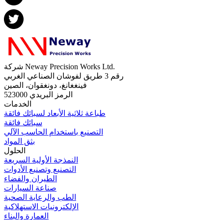
شركة Neway Precision Works Ltd.
رقم 3 طريق لفوشان الصناعي الغربي
فينغغانغ، دونغقوان، الصين
الرمز البريدي 523000
الخدمات
طباعة ثلاثية الأبعاد لسبائك فائقة
سبائك فائقة
التصنيع باستخدام الحاسب الآلي
بثق المواد
الحلول
النمذجة الأولية السريعة
التصنيع وتصنيع الأدوات
الطيران والفضاء
صناعة السيارات
الطب والرعاية الصحية
الإلكترونيات الاستهلاكية
العمارة والبناء