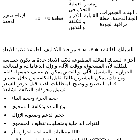
ومسار العملية
التحكم في
 البناء، التجهيزات،
القابلية للتكرار
الإنتاج صغير
عالجة اللاحقة، خطة
20–100 قطعة
والتكلفة
الدفعة
مراقبة الجودة
والتوثيق
مراقبة التكاليف للطباعة ثلاثية الأبعاد Small-Batch للسبائك الفائقة
أجزاء السبائك الفائقة المطبوعة ثلاثية الأبعاد عادةً ما تكون حساسة
للتكلفة لأن المسحوق، ووقت الآلة، وإزالة الدعامات، والمعالجة
الحرارية، والتشغيل الآلي، والفحص يمكن أن تضيف جميعها تكلفة.
ومع ذلك، يمكن للمشترين غالبًا تقليل التكلفة من خلال تحسين
قابلية التصنيع وتوضيح المتطلبات الفنية قبل عرض السعر.
تشمل محركات التكلفة الشائعة:
حجم الجزء وحجم البناء
نوع المادة وتكلفة المسحوق
حجم الدعم وصعوبة الإزالة
القنوات الداخلية ومتطلبات تنظيف المسحوق
متطلبات المعالجة الحرارية أو HIP