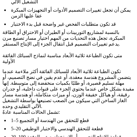
التشغيل الآلي
يمكن أن تجعل تغييرات التصميم الأدوات أو التجهيزات المبكرة
عفا عليها الزمن
قد تكون متطلبات الفحص غير واضحة قبل بدء الاختبار
بالنسبة لمشاريع التوربينات أو الطيران أو الاحتراق أو الطاقة
المبكرة، تجعل هذه التحديات من المهم اختيار مسار تصنيع مرن
يدعم تغييرات التصميم قبل انتقال الجزء إلى الإنتاج المستقر.
متى تكون الطباعة ثلاثية الأبعاد مناسبة لنماذج السبائك الفائقة
الأولية
تكون الطباعة ثلاثية الأبعاد للسبائك الفائقة أكثر ملاءمة عندما
يتضمن المشروع هندسة معقدة، أو عدم يقين في نضج التصميم، أو
مهلة تسليم قصيرة، أو طلبًا بكميات منخفضة إلى متوسطة. إنها
مفيدة بشكل خاص عندما يحتوي الجزء على قنوات داخلية، أو جدران
رقيقة، أو هياكل خفيفة الوزن، أو ميزات متكاملة، أو هندسة مسار
الغاز الساخن التي سيكون من الصعب تصنيعها بواسطة التشغيل
الآلي التقليدي وحده.
تشمل الحالات المناسبة عادةً:
1–5 قطع للتحقق من الهندسة أو التجميع
5–20 قطعة للتحقق الهندسي والاختبار الوظيفي
20–100 قطعة للإنتاج التجريبي أو الاستخدام صغير الدفعة