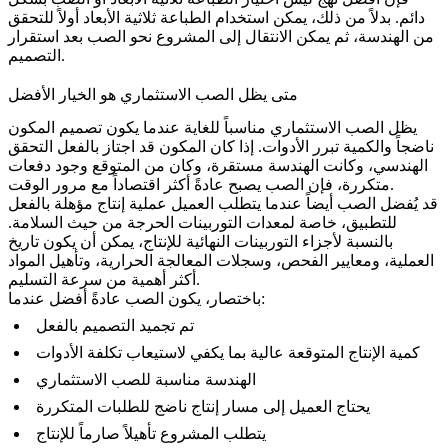
دائم. بدلاً من ذلك، يمكن استخدام الطباعة ثلاثية الأبعاد أولاً للتحقق
من الهندسة، ثم يمكن الانتقال إلى المشروع نحو الصب بعد استقرار
التصميم.
متى يظل الصب الاستثماري هو الخيار الأفضل
يظل الصب الاستثماري مناسباً للغاية عندما يكون تصميم المكون
ناضجاً والكمية تبرر الأدوات. إذا كان المكون قد اجتاز بالفعل التحقق
الهندسي، وكانت الهندسة مستقرة، وكان من المتوقع وجود دفعات
متكررة، فإن الصب يصبح عادةً أكثر اقتصاداً مع مرور الوقت.
قد يُفضل الصب أيضاً عندما يتطلب العميل عملية إنتاج مؤهلة بالفعل
للتطبيق، خاصة لمعدات التوربينات الحرجة من حيث السلامة.
بالنسبة لأجزاء التوربينات النهائية للإنتاج، يمكن أن يكون تاريخ
العملية، ومعايير الفحص، وسجلات المعالجة الحرارية، وتأهيل المواد
أكثر أهمية من سرعة التسليم.
باختصار، يكون الصب عادةً أفضل عندما:
تم تجميد التصميم بالفعل
كمية الإنتاج المتوقعة عالية بما يكفي لاستيعاب تكلفة الأدوات
الهندسة مناسبة للصب الاستثماري
يحتاج العميل إلى مسار إنتاج ناضج للطلبات المتكررة
يتطلب المشروع تأهيلاً صارماً للإنتاج