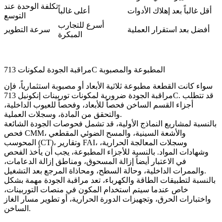
تكلفة الوحدة عند
أقل غالباً بعد إهلاك الأدوات
أعلى غالباً
التوسع
أسرع للتجارب
أفضل بعد استقرار العملية
سرعة التطوير
المبكرة
مراقبة الجودة لمكونات 713C المطبوعة والمصبوبة
سواء كانت القطعة مطبوعة ثلاثية الأبعاد أو مصبوبة استثمارياً، فإن
مراقبة الجودة ضرورية لمكونات توربينات إنكونيل 713C. قد تتطلب
أجزاء القسم الساخن فحصاً للأبعاد، وفحصاً للعيوب الداخلية،
والتحقق من المادة، وسجلات العملية.
بالنسبة لمشاريع النماذج الأولية، قد تشمل فحوصات الجودة الشائعة
فحص CMM، والأشعة السينية، والمسح الضوئي المقطعي
المحوسب (CT)، وتقارير FAI، وسجلات المعالجة الحرارية،
وشهادات المواد. بالنسبة للأجزاء المطبوعة، يجب أن يأخذ الفحص
في الاعتبار أيضاً إزالة المسحوق، ومناطق إزالة الدعامات،
والممرات الداخلية، وحالة السطح، ومحاذاة المرجع بعد التشغيل.
بالنسبة
لتطبيقات الطاقة والكهرباء
، تعد مراقبة الجودة مهمة بشكل
خاص عندما سيتم استخدام المكون في منصات التوربينات،
واختبارات الحرق، وتجهيزات الدورة الحرارية، أو تطوير مسار الغاز
الساخن.