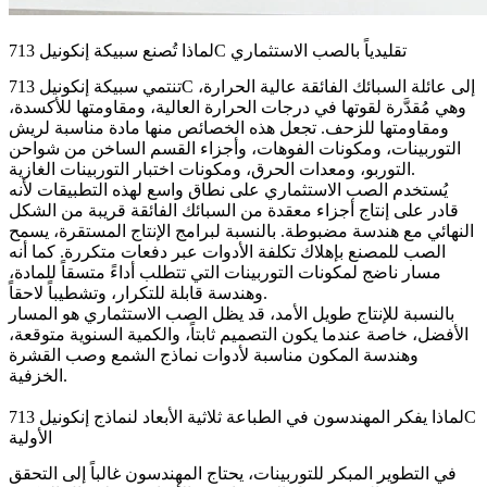
لماذا تُصنع سبيكة إنكونيل 713C تقليدياً بالصب الاستثماري
تنتمي سبيكة إنكونيل 713C إلى عائلة
السبائك الفائقة
عالية الحرارة،
وهي مُقدَّرة لقوتها في درجات الحرارة العالية، ومقاومتها للأكسدة،
ومقاومتها للزحف. تجعل هذه الخصائص منها مادة مناسبة لريش
التوربينات، ومكونات الفوهات، وأجزاء القسم الساخن من شواحن
التوربو، ومعدات الحرق، ومكونات اختبار التوربينات الغازية.
يُستخدم الصب الاستثماري على نطاق واسع لهذه التطبيقات لأنه
قادر على إنتاج أجزاء معقدة من السبائك الفائقة قريبة من الشكل
النهائي مع هندسة مضبوطة. بالنسبة لبرامج الإنتاج المستقرة، يسمح
الصب للمصنع بإهلاك تكلفة الأدوات عبر دفعات متكررة. كما أنه
مسار ناضج لمكونات التوربينات التي تتطلب أداءً متسقاً للمادة،
وهندسة قابلة للتكرار، وتشطيباً لاحقاً.
بالنسبة للإنتاج طويل الأمد، قد يظل الصب الاستثماري هو المسار
الأفضل، خاصة عندما يكون التصميم ثابتاً، والكمية السنوية متوقعة،
وهندسة المكون مناسبة لأدوات نماذج الشمع وصب القشرة
الخزفية.
لماذا يفكر المهندسون في الطباعة ثلاثية الأبعاد لنماذج إنكونيل 713C
الأولية
في التطوير المبكر للتوربينات، يحتاج المهندسون غالباً إلى التحقق