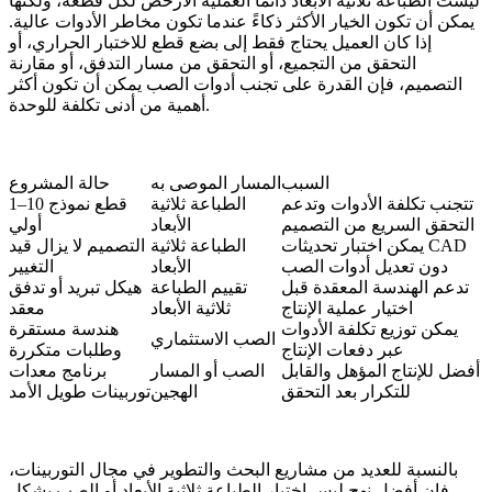
ليست الطباعة ثلاثية الأبعاد دائماً العملية الأرخص لكل قطعة، ولكنها
يمكن أن تكون الخيار الأكثر ذكاءً عندما تكون مخاطر الأدوات عالية.
إذا كان العميل يحتاج فقط إلى بضع قطع للاختبار الحراري، أو
التحقق من التجميع، أو التحقق من مسار التدفق، أو مقارنة
التصميم، فإن القدرة على تجنب أدوات الصب يمكن أن تكون أكثر
أهمية من أدنى تكلفة للوحدة.
السبب
المسار الموصى به
حالة المشروع
تتجنب تكلفة الأدوات وتدعم
الطباعة ثلاثية
1–10 قطع نموذج
التحقق السريع من التصميم
الأبعاد
أولي
يمكن اختبار تحديثات CAD
الطباعة ثلاثية
التصميم لا يزال قيد
دون تعديل أدوات الصب
الأبعاد
التغيير
تدعم الهندسة المعقدة قبل
تقييم الطباعة
هيكل تبريد أو تدفق
اختيار عملية الإنتاج
ثلاثية الأبعاد
معقد
يمكن توزيع تكلفة الأدوات
هندسة مستقرة
الصب الاستثماري
عبر دفعات الإنتاج
وطلبات متكررة
أفضل للإنتاج المؤهل والقابل
الصب أو المسار
برنامج معدات
للتكرار بعد التحقق
الهجين
توربينات طويل الأمد
بالنسبة للعديد من مشاريع البحث والتطوير في مجال التوربينات،
فإن أفضل نهج ليس اختيار الطباعة ثلاثية الأبعاد أو الصب بشكل