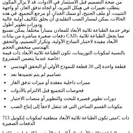
من صحة التصميم قبل الاستثمار في الأدوات. قد لا يزال المكون
يتطلب تغييرات في هيكل التبريد، أو اتجاه تدفق الغاز، أو واجهة
التثبيت، أو ملف الجنيح، أو سمك الجدار، أو مرجع التجميع. في هذه
الحالات، يمكن لمسار الصب التقليدي أن يخلق تكاليف أولية عالية
ودورات تطوير أطول.
توفر
خدمة الطباعة ثلاثية الأبعاد
للمعادن مساراً مختلفاً. يمكن تصنيع
دفعات صغيرة مباشرة من بيانات CAD، مما يجعل الطباعة ثلاثية
الأبعاد مفيدة لاختبار النماذج الأولية، وتكرار التصميم، والتحقق
الهندسي منخفض الحجم.
بالنسبة لمكونات التوربينات، تكون الطباعة ثلاثية الأبعاد ذات قيمة
خاصة عندما يتضمن المشروع:
قطعة واحدة إلى 20 قطعة للنموذج الأولي أو التحقق الهندسي
تصاميم لم يتم تجميدها بعد
ممرات داخلية معقدة أو ميزات تدفق الغاز
فحوصات التجميع قبل الالتزام بالأدوات
دورات تطوير قصيرة للبحث والتطوير أو منصات الاختبار
مكونات القسم الساخن التي قد تنتقل لاحقاً إلى إنتاج الصب
متى تكون الطباعة ثلاثية الأبعاد منطقية لمكونات إنكونيل 713C ذات
الدفعات الصغيرة