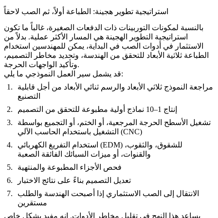
استراتيجية تطوير هجينة: الطباعة أولاً، ثم الصب لاحقاً
بالنسبة لمكونات التوربينات ذات الدفعات الصغيرة، غالباً ما تكون
استراتيجية التطوير الهجينة هي المسار الأكثر عملية. بدلاً من
الاستثمار في أدوات الصب في البداية، يمكن للمهندسين استخدام
الطباعة ثلاثية الأبعاد للتحقق من الهندسة، وتحديد مخاطر التصميم،
وتأكيد الواجهات الحرجة.
قد يشمل سير العمل النموذجي ما يلي:
مراجعة النموذج ثلاثي الأبعاد والرسم ثنائي الأبعاد من أجل قابلية
التصنيع
إنتاج 1–10 نماذج أولية مطبوعة للتحقق من التصميم
تشغيل الأسطح الحرجة المرجعية، أو الختم، أو التجميع بواسطة
التشغيل باستخدام الحاسب الآلي (CNC)
للشقوق، والثقوب،
التفريغ الكهربائي (EDM)
استخدام
والقنوات، أو ميزات السبائك الفائقة الصعبة
فحص الأجزاء المطبوعة والمنتهية
تعديل التصميم بناءً على نتائج الاختبار
الانتقال إلى الصب الاستثماري إذا أصبحت الهندسة والطلب
مستقرين
يساعد هذا النهج في تقليل مخاطر الأدوات. إنه مفيد بشكل خاص