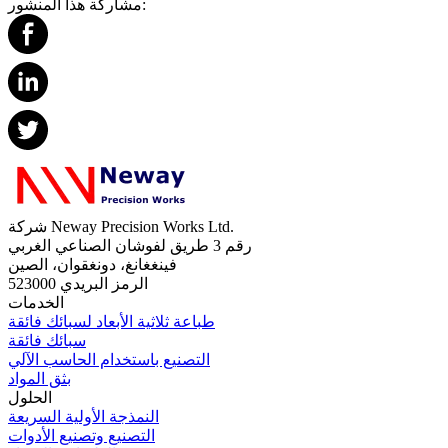
مشاركة هذا المنشور:
شركة Neway Precision Works Ltd.
رقم 3 طريق لفوشان الصناعي الغربي
فينغغانغ، دونغقوان، الصين
الرمز البريدي 523000
الخدمات
طباعة ثلاثية الأبعاد لسبائك فائقة
سبائك فائقة
التصنيع باستخدام الحاسب الآلي
بثق المواد
الحلول
النمذجة الأولية السريعة
التصنيع وتصنيع الأدوات