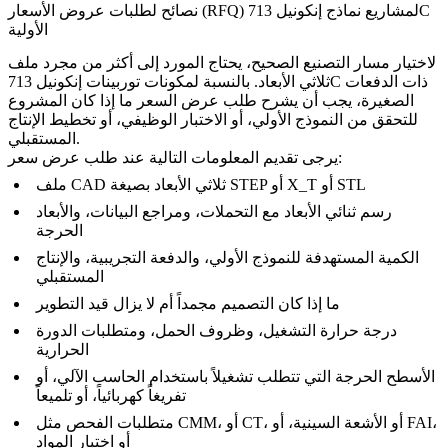
نصائح لطلبات عروض الأسعار (RFQ) لمشاريع نماذج إنكونيل 713C
الأولية
لاختيار مسار التصنيع الصحيح، يحتاج المورد إلى أكثر من مجرد ملف
ثلاثي الأبعاد. بالنسبة لمكونات توربينات إنكونيل 713C ذات الدفعات
الصغيرة، يجب أن يشرح طلب عرض السعر ما إذا كان المشروع
للتحقق من النموذج الأولي، أو الاختبار الوظيفي، أو تخطيط الإنتاج
المستقبلي.
يرجى تقديم المعلومات التالية عند طلب عرض سعر:
ملف CAD ثلاثي الأبعاد بصيغة STEP أو X_T أو STL
رسم ثنائي الأبعاد مع التحملات، ومراجع البيانات، والأبعاد
الحرجة
الكمية المستهدفة للنموذج الأولي، والدفعة التجريبية، والإنتاج
المستقبلي
ما إذا كان التصميم مجمداً أم لا يزال قيد التطوير
درجة حرارة التشغيل، وظروف الحمل، ومتطلبات الدورة
الحرارية
الأسطح الحرجة التي تتطلب تشغيلاً باستخدام الحاسب الآلي، أو
تفريغاً كهربائياً، أو تلميعاً
متطلبات الفحص مثل CMM، أو CT، أو الأشعة السينية، أو FAI،
أو اختبار المواد