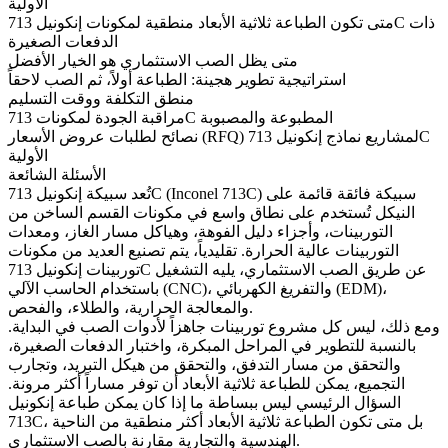
الأولية
متى تكون الطباعة ثلاثية الأبعاد منطقية لمكونات إنكونيل 713C ذات
الدفعات الصغيرة
متى يظل الصب الاستثماري هو الخيار الأفضل
استراتيجية تطوير هجينة: الطباعة أولاً، ثم الصب لاحقاً
منطق التكلفة ووقت التسليم
مراقبة الجودة لمكونات 713C المطبوعة والمصبوبة
نصائح لطلبات عروض الأسعار (RFQ) لمشاريع نماذج إنكونيل 713C
الأولية
الأسئلة الشائعة
تُعد سبيكة إنكونيل 713C (Inconel 713C) سبيكة فائقة قائمة على
النيكل تُستخدم على نطاق واسع في مكونات القسم الساخن من
التوربينات، وأجزاء دليل الفوهة، وهياكل مسار الغاز، ومعدات
التوربينات عالية الحرارة. تقليدياً، يتم تصنيع العديد من
مكونات
عن طريق الصب الاستثماري، يليه التشغيل
توربينات إنكونيل 713C
باستخدام الحاسب الآلي (CNC)، والتفريغ الكهربائي (EDM)،
والمعالجة الحرارية، والطلاء، والفحص.
ومع ذلك، ليس كل مشروع توربينات جاهزاً لأدوات الصب في البداية.
بالنسبة للتطوير في المراحل المبكرة، واختبار الدفعات الصغيرة،
والتحقق من مسار التدفق، والتحقق من هيكل التبريد، وتجارب
التجميع، يمكن للطباعة ثلاثية الأبعاد أن توفر مساراً أكثر مرونة.
السؤال الرئيسي ليس ببساطة ما إذا كان يمكن طباعة إنكونيل
713C، بل متى تكون الطباعة ثلاثية الأبعاد أكثر منطقية من الناحية
الهندسية والتجارية مقارنة بالصب الاستثماري.