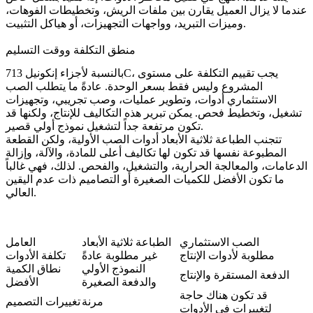
عندما لا يزال العميل يقارن بين ملفات الريش، وتخطيطات الفوهات،
وميزات التبريد، وواجهات التجهيزات، أو هياكل التثبيت.
منطق التكلفة ووقت التسليم
بالنسبة لأجزاء إنكونيل 713C، يجب تقييم التكلفة على مستوى
المشروع وليس فقط بسعر الوحدة. عادةً ما يتطلب الصب
الاستثماري أدوات، وتطوير عمليات، وصب تجريبي، وتجهيزات
تشغيل، وتخطيط فحص. يمكن تبرير هذه التكاليف للإنتاج، ولكنها قد
تكون مرتفعة جداً لتشغيل نموذج أولي قصير.
تتجنب الطباعة ثلاثية الأبعاد أدوات الصب الأولية، ولكن القطعة
المطبوعة نفسها قد تكون لها تكاليف أعلى للمادة، والآلة، وإزالة
الدعامات، والمعالجة الحرارية، والتشغيل، والفحص. لذلك، فهي غالباً
ما تكون الأفضل للكميات الصغيرة أو التصاميم ذات عدم اليقين
العالي.
الصب الاستثماري
الطباعة ثلاثية الأبعاد
العامل
مطلوبة لأدوات الإنتاج
غير مطلوبة عادةً
تكلفة الأدوات
النموذج الأولي
نطاق الكمية
الدفعة المستقرة والإنتاج
والدفعة الصغيرة
الأفضل
قد تكون هناك حاجة
مرنة
تغييرات التصميم
لتغييرات في الأدوات