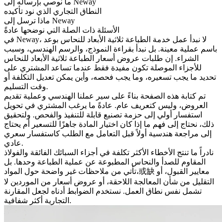
ما نوصي بإرساله إلى Neway
النطاق التجاري الذي نود تأكيده
ماذا ترسل إلى Neway
الأسئلة ذات الصلة التي نوضحها عادةً
في Neway، لا نبدأ عمل
خدمة الطباعة ثلاثية الأبعاد للنحاس
بوعد
باسم عملية معينة. بل نبدأ بقراءة النموذج، والرسم الهندسي، وسبب
الشراء. إن طلبات عروض أسعار الطباعة ثلاثية الأبعاد للنحاس
للأجزاء الموصلة تكون مفيدة فقط عندما تساعد المشتري على
تحديد ما يجب تسعيره، وما يجب فحصه، وأين يمكن تعديل التكلفة أو
وقت التسليم.
تم كتابة هذه الصفحة بناءً على سير عملنا الهندسي وعملية تقديم
العروض، وليس كتعريف عام. عادةً ما يرغب المشتري في تحويل
استفسار أولي إلى حزمة تصنيع قابلة للتنفيذ والفحص. ولتحقيق
ذلك، نحتاج إلى فهم ما إذا كان اختيار المادة جاهزًا للتسعير أم يحتاج
إلى مراجعة هندسية أولاً قبل التعامل مع الطلب كاستفسار سعري
عادي.
نادراً ما تنتج الأخطاء الأكثر تكلفة في أجزاء السبائك الفائقة والفولاذ
المقاوم للصدأ والنحاس المطبوعة عن عملية الطباعة وحدها. بل
تأتي من ملاحظات غير واضحة حول المواد،或缺 معايير القبول، أو
التقليل من شأن المعالجة اللاحقة، أو عروض أسعار من الموردين لا
تشمل نفس نطاق العمل. نستخدم الضوابط أدناه لجعل المقارنة
التجارية أكثر شفافية.