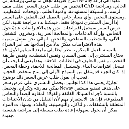
أسرع طريقة لجعل ما نوصي بإرساله إلى Neway مفيدًا هي إزالة
التخمين من طلب عرض السعر. نطلب ملف CAD الحالي، ومراجعة
الرسم، والسبيكة المستهدفة، وكمية الطلب، وتوقعات التشطيب،
ومستوى الفحص، وأي معيار خاص بالعميل قبل التعليق على السعر.
إذا أرسل المشتري نموذجًا فقط، فيمكننا بدء مراجعة تقنية، لكن
عرض السعر سيحمل افتراضات. تدور هذه الافتراضات عادةً حول
النحاس
، وإزالة الدعامات، والمعالجة الحرارية، ومخزون التشغيل
الآلي، والتشطيب السطحي، والفحص النهائي. نحن نفضل تسمية
هذه الافتراضات مبكرًا بدلاً من إصلاحها بعد أمر الشراء.
بالنسبة للعمل المتكرر، ننظر أيضًا إلى ما بعد التسليم الأول. قد
يحتاج المشتري إلى نفس المسار، ونفس التشطيب، ونفس طريقة
الفحص، ونفس التغليف في الطلبات اللاحقة. وهذا يعني أننا يجب أن
نسجل افتراضات البناء، وتسلسل المعالجة اللاحقة، وخطة الفحص.
إذا كان الجزء قد ينتقل من النموذج الأولي إلى إنتاج منخفض الحجم،
فيجب أن يقول طلب عرض السعر ذلك بوضوح.
تجاريًا، يحمي هذا كلا الجانبين. يحصل المشتري على عرض سعر
يمكن مقارنته وتكراره. وتحصل Neway على هدف تصنيع مستقر.
بالنسبة لأجزاء السبائك الفائقة والفولاذ المقاوم للصدأ والنحاس
المطبوعة، فإن هذا الاستقرار مهم لأن التقليل من شأن الاحتياجات
المتعلقة بالتشققات، والتآكل، والتوصيلية، والطلاء، وشهادات المواد
يمكن أن يحول بسهولة إعادة طلب بسيطة إلى مراجعة هندسية
جديدة.