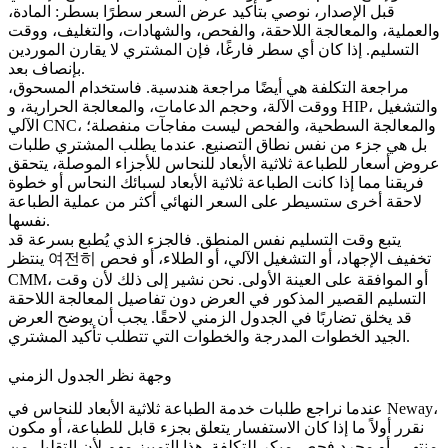
قبل الإصدار، نوصي بتأكيد عرض السعر سطرًا بسطر: المادة،
والعملية، والمعالجة اللاحقة، والفحص، والشهادات، والتغليف، ووقت
التسليم. إذا كان أي سطر فارغًا، فإن المشتري لا يقارن الموردين
بإنصاف بعد.
مراجعة التكلفة هي أيضًا مراجعة هندسية. فاستخدام المسحوق،
ووقت الآلة، وحجم الدعامات، والمعالجة الحرارية، و HIP، والتشغيل
الآلي CNC، والمعالجة السطحية، والفحص ليست مفاجآت منفصلة؛
بل هي جزء من نفس نطاق التصنيع. عندما يطلب المشتري طلبات
عروض أسعار للطباعة ثلاثية الأبعاد للنحاس للأجزاء الموصلة، يتحقق
فريقنا مما إذا كانت
الطباعة ثلاثية الأبعاد لسبائك النحاس
أو خطوة
لاحقة أخرى ستسيطر على السعر النهائي أكثر من عملية الطباعة
نفسها.
يتبع وقت التسليم نفس المنطق. فالجزء الذي يُطبع بسرعة قد
ينتظر 여전히 تخفيف الإجهاد، أو التشغيل الآلي، أو الطلاء، أو فحص
CMM، أو الموافقة على العينة الأولى. نحن نشير إلى ذلك لأن وقت
التسليم القصير المذكور في العرض دون تفاصيل المعالجة اللاحقة
قد يخلق تضاربًا في الجدول الزمني لاحقًا. يجب أن يوضح العرض
الجيد الخطوات المدرجة والخطوات التي تتطلب تأكيد المشتري.
وجهة نظر الجدول الزمني
عندما نراجع طلبات خدمة الطباعة ثلاثية الأبعاد للنحاس في Neway،
نقرر أولاً ما إذا كان الاستفسار يتعلق بجزء قابل للطباعة، أو مكون
منتهي، أو مجرد فحص مبكر للتكلفة. هذا التمييز مهم لأن التقليل من