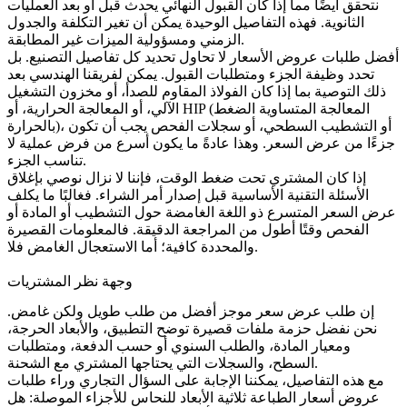
نتحقق أيضًا مما إذا كان القبول النهائي يحدث قبل أو بعد العمليات
الثانوية. فهذه التفاصيل الوحيدة يمكن أن تغير التكلفة والجدول
الزمني ومسؤولية الميزات غير المطابقة.
أفضل طلبات عروض الأسعار لا تحاول تحديد كل تفاصيل التصنيع. بل
تحدد وظيفة الجزء ومتطلبات القبول. يمكن لفريقنا الهندسي بعد
ذلك التوصية بما إذا كان
الفولاذ المقاوم للصدأ
، أو مخزون التشغيل
الآلي، أو المعالجة الحرارية، أو HIP (المعالجة المتساوية الضغط
بالحرارة)، أو التشطيب السطحي، أو سجلات الفحص يجب أن تكون
جزءًا من عرض السعر. وهذا عادةً ما يكون أسرع من فرض عملية لا
تناسب الجزء.
إذا كان المشتري تحت ضغط الوقت، فإننا لا نزال نوصي بإغلاق
الأسئلة التقنية الأساسية قبل إصدار أمر الشراء. فغالبًا ما يكلف
عرض السعر المتسرع ذو اللغة الغامضة حول التشطيب أو المادة أو
الفحص وقتًا أطول من المراجعة الدقيقة. فالمعلومات القصيرة
والمحددة كافية؛ أما الاستعجال الغامض فلا.
وجهة نظر المشتريات
إن طلب عرض سعر موجز أفضل من طلب طويل ولكن غامض.
نحن نفضل حزمة ملفات قصيرة توضح التطبيق، والأبعاد الحرجة،
ومعيار المادة، والطلب السنوي أو حسب الدفعة، ومتطلبات
السطح، والسجلات التي يحتاجها المشتري مع الشحنة.
مع هذه التفاصيل، يمكننا الإجابة على السؤال التجاري وراء طلبات
عروض أسعار الطباعة ثلاثية الأبعاد للنحاس للأجزاء الموصلة: هل