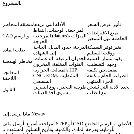
المشروع.
تأثير عرض السعر
الأدلة التي نريدها
منطقة المخاطر
المراجعة، الوحدات، النقاط
يمنع الافتراضات
المرجعية (datums)، الميزات
CAD والرسم
الخاطئة قبل التسعير
الحرجة
يغير توفر السبيكة
الدرجة، حدود البديل، الحاجة
طلب المادة
ووقت التسليم
إلى الشهادة
يقود مسار العملية
الجدران الرقيقة، الدعامات،
مخاطر الهندسة
وجهد التشطيب
القنوات المغلقة، المخزون
يفصل بين تكلفة
المعالجة الحرارية، HIP،
المعالجة
الطباعة الخام وتكلفة
CNC، EDM، التشطيب
اللاحقة
الجزء المنتهي
السطحي
يحدد الأدلة التي تُشحن
طريقة الفحص، نوع التقرير،
القبول
مع الطلب
مستوى أخذ العينات
ماذا ترسل إلى Neway
لمراجعة أسرع، أرسل ملف STEP أو CAD الأصلي، والرسم الخاضع
للرقابة، ودرجة المادة، والكمية، وتاريخ التسليم المستهدف،