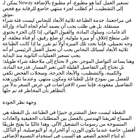
يمكن لـ Neway تسعير العمل كما هو مطبوع، أم مطبوع بالإضافة
إلى التشطيب، أم كطلب لجزء منتهي خاضع للرقابة مع فحص
موثق.
في مراجعتنا، خدمة الطباعة ثلاثية الأبعاد للنحاس ليست فئة شراء
مستقلة. بل هي طلب يجب أن يصمد أمام اتجاه البناء، وإزالة
الدعامات، وسلوك المادة، والقبول النهائي. إذا كان الجزء يحتوي
على سطح إغلاق، أو ميزة ملولبة، أو ضلع رقيق، أو قناة مغلقة، أو
وجه تجميلي، فإننا نحدد تلك الميزة أولاً ثم نقرر ما إذا كانت
الطباعة
ثلاثية الأبعاد لسبائك النحاس
يجب أن تحمل العمل الرئيسي أم أنه
يجب تسعير العمليات الثانوية منذ البداية.
وهنا يساعد التواصل الموجز. نحن لا نحتاج إلى ملاحظة شراء طويلة؛
بل نحتاج إلى التفاصيل القليلة التي تغير المسار. فدرجة المادة،
والكمية، والتشطيب، والأبعاد الحرجة، وسجلات الفحص تكفي
للفصل بين نموذج قابل للطباعة ومكون منتهي. وعندما تكون هذه
التفاصيل مفقودة، فإننا نسرد الافتراضات في عرض السعر بدلاً من
التظاهر بأن المخاطر قد تم حلها.
وجهة نظر الجودة
النقطة ليست جعل المشتري خبيرًا في الطباعة. بل النقطة هي
السماح لفريقنا الهندسي بالفصل بين المتطلبات الحقيقية والعادات
المنسوخة من رسومات التشغيل الآلي. وهذا غالبًا ما يفتح طريقًا
أفضل، خاصة عندما يكون الوزن، أو الحرارة، أو التوصيلية، أو التآكل،
أو إنتاج الحجم الصغير هو السبب في استخدام التصنيع الإضافي.