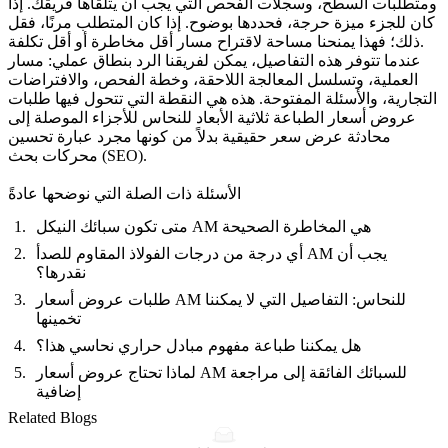
ومتطلبات السطح، وسجلات الفحص التي يجب أن يتلقاها فريقك. إذا
كان للجزء ميزة حرجة، فحددها بوضوح. إذا كان المتطلب مرنًا، فقل
ذلك؛ فهذا يمنحنا مساحة لاقتراح مسار أقل مخاطرة أو أقل تكلفة.
عندما تتوفر هذه التفاصيل، يمكن لفريقنا الرد بنطاق عملي: مسار
العملية، وتسلسل المعالجة اللاحقة، وخطة الفحص، والافتراضات
التجارية، والأسئلة المفتوحة. هذه هي النقطة التي تتحول فيها طلبات
عروض أسعار الطباعة ثلاثية الأبعاد للنحاس للأجزاء الموصلة إلى
محادثة عرض سعر حقيقية بدلاً من كونها مجرد عبارة تحسين
محركات بحث (SEO).
الأسئلة ذات الصلة التي نوضحها عادةً
متى تكون سبائك النيكل AM هي المخاطرة الصحيحة
أي درجة من درجات الفولاذ المقاوم للصدأ AM يجب أن
نقدرها؟
طلبات عروض أسعار AM للنحاس: التفاصيل التي لا يمكننا
تخمينها
هل يمكننا طباعة مفهوم مبادل حراري نحاسي هذا؟
لماذا تحتاج عروض أسعار AM للسبائك الفائقة إلى مراجعة
إضافية
Related Blogs