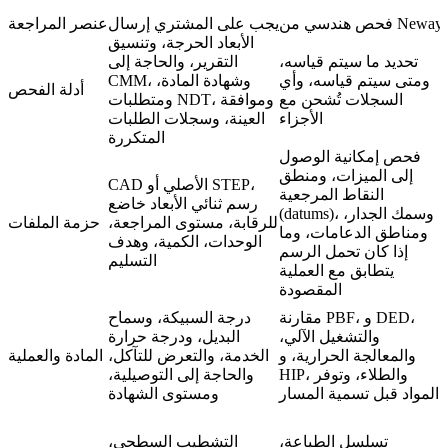
فحص هندسي من Neway
يجب على المشتري إرسال
عنصر المراجعة
الأبعاد الحرجة، وتنسيق
تحديد ما سيتم قياسه،
التقرير، والحاجة إلى
ومتى سيتم قياسه، وأي
CMM، وشهادة المادة،
أدلة الفحص
السجلات تُشحن مع
ومتطلبات NDT، وموافقة
الأجزاء
العينة، وسجلات الطلبات
المتكررة
فحص إمكانية الوصول
إلى الميزات، ومنطق
CAD الأصلي أو STEP،
النقاط المرجعية
رسم ثنائي الأبعاد خاضع
(datums)، وسمك الجدار،
للرقابة، مستوى المراجعة،
حزمة الملفات
ومناطق الدعامات، وما
الوحدات، الكمية، وهدف
إذا كان تحمل الرسم
التسليم
يتطابق مع العملية
المقصودة
مقارنة PBF، و DED،
درجة السبيكة، وسماح
والتشغيل الآلي،
البديل، ودرجة حرارة
والمعالجة الحرارية، و
الخدمة، والتعرض للتآكل،
المادة والعملية
HIP، والطلاء، وتوفر
والحاجة إلى التوصيلية،
المواد قبل تسمية المسار
ومستوى الشهادة
تسلسل الطباعة،
التشطيب السطحي،