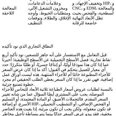
وتخفيف الإجهاد، و HIP، و
وعلامات الدعامات،
CNC، و EDM، والمعالجة
ومخزون التشغيل الآلي،
المعالجة
السطحية، والفحص بحيث
ومتطلبات الخيوط، وأوجه
اللاحقة
تظل الأبعاد النهائية
الإغلاق، والطلاء، وتوقعات
خاضعة للرقابة
التنظيف
النطاق التجاري الذي نود تأكيده
قبل التعامل مع الاستفسار على أنه جاهز للتسعير، نود تأكيد أربع
نقاط تجارية: فصل الأسطح التجميلية عن الأسطح الوظيفية؛ أخبرنا
عما إذا كان هذا نموذجًا أوليًا، أو إنتاجًا جسريًا، أو طلبًا متكررًا؛ حدد
أي معيار للعميل يتحكم في القبول؛ أكد ما إذا كان عرض السعر
للأجزاء المطبوعة خامًا أم للأجزاء المنتهية. هذه ليست أوراق عمل
إضافية. فهي تقرر ما إذا كان السعر يغطي الطلب الحقيقي أم مجرد
خطوة تصنيع جزئية.
بالنسبة لطلبات عروض أسعار الطباعة ثلاثية الأبعاد للنحاس للأجزاء
الموصلة، يجب على المشتري أيضًا السؤال عما من شأنه تغيير
السعر المقدم. فالتحملات الأضيق، أو المادة المعتمدة، أو التسليم
الأسرع، أو إضافة HIP، أو الفحص الإضافي، أو التشطيب التجميلي
قد تكون معقولة، ولكن يجب أن تكون مرئية. إذا بقيت هذه العناصر
مخفية، فقد يبدو عرض السعر جذابًا بينما يتم ببساطة تأجيل مخاطر