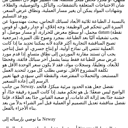
شأن الاحتياجات المتعلقة بالتشققات، والتآكل، والتوصيلية، والطلاء،
وشهادات المواد يمكن أن يغير مسار العملية، ونطاق عرض السعر،
ووعد التسليم.
بالنسبة لـ
الطباعة ثلاثية الأبعاد لسبائك النحاس
، يبحث مهندسونا عن
الميزة التي تتحكم في الوظيفة: وجه إغلاق، أو جدار رقيق، أو قوس
محمل، أو سطح معرض للحرارة، أو مسار موصل، أو datum (نقطة
مرجعية) يجب تشغيله آليًا بعد الطباعة. بمجرد وضوح تلك الميزة،
تصبح المناقشة التجارية أكثر فائدة لأنه يمكننا تحديد ما إذا كانت
العملية تنتمي إلى نماذج أولية، أو إنتاج جسري، أو عمل إنتاجي.
يجب أن تستند مقارنة الموردين إلى نطاق متساوٍ. إذا قدم مورد
عرض سعر للطباعة فقط بينما يشمل آخر
سبائك فائقة
، وفحصًا
للأبعاد، وتغليفًا، وسجلات مواد، فقد لا يكون سعر الوحدة الأقل هو
تكلفة المشروع الأقل. نوصي بطلب كل مورد لتحديد العمل
المستبعد، والتحملات المفترضة، والنقطة التي سيؤدي فيها تغيير
الرسم إلى إعادة التسعير.
من جانب Neway، نفضل جعل هذه الحدود مرئية مبكرًا. فالحد
الواضح ليس ضعفًا؛ بل هو تحكم مفيد. إذا كانت الميزة رقيقة جدًا، أو
خشنة جدًا بعد إزالة الدعامات، أو صعبة القياس جدًا بعد الطلاء، فإننا
نفضل مناقشة تعديل التصميم أو العملية قبل أمر الشراء بدلاً من بعد
بناء الأجزاء بالفعل.
ما نوصي بإرساله إلى Neway