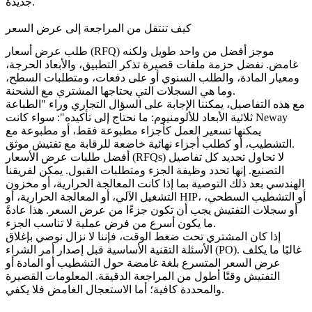
جديدة.
كيف تنتقل من المراجعة إلى عرض السعر
طلب عرض أسعار (RFQ) موجز أفضل من واحد طويل ولكنه
غامض. نفضل حزمة ملفات قصيرة تذكر التطبيق، والأبعاد الحرجة،
ومعيار المادة، والطلب السنوي أو على دفعات، ومتطلبات السطح،
وما هي السجلات التي يحتاجها المشتري مع الشحنة.
مع هذه التفاصيل، يمكننا الإجابة على السؤال التجاري وراء "الطباعة
ثلاثية الأبعاد للألومنيوم: ما نحتاج إلى تأكيده": سواء كانت Neway
يمكنها تسعير العمل كأجزاء مطبوعة فقط، أو مطبوعة مع
التشطيب، أو كطلب أجزاء نهائية خاضعة للرقابة مع تفتيش موثق.
أفضل طلبات عرض الأسعار (RFQs) لا تحاول تحديد كل تفاصيل
التصنيع. إنها تحدد وظيفة الجزء ومتطلبات القبول. يمكن لفريقنا
الهندسي بعد ذلك التوصية بما إذا كانت
المعالجة الحرارية
، أو مخزون
التشغيل الآلي، أو المعالجة الحرارية، أو HIP، أو التشطيب السطحي،
أو سجلات التفتيش يجب أن تكون جزءًا من عرض السعر. هذا عادةً
ما يكون أسرع من فرض عملية لا تناسب الجزء.
إذا كان المشتري تحت ضغط الوقت، فإننا لا نزال نوصي بإغلاق
الأسئلة التقنية الأساسية قبل إصدار أمر الشراء (PO). غالبًا ما يكلف
عرض السعر المتسرع بلغة غامضة حول التشطيب أو المادة أو
التفتيش وقتًا أطول من المراجعة الدقيقة. المعلومات القصيرة
والمحددة كافية؛ أما الاستعجال الغامض فلا يكفي.