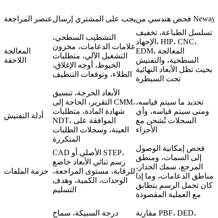
فحص هندسي من Neway
يجب على المشتري إرسال
عنصر المراجعة
تسلسل الطباعة، تخفيف
التشطيب السطحي،
الإجهاد، HIP، CNC،
علامات الدعامات، مخزون
EDM، المعالجة
المعالجة
التشغيل الآلي، متطلبات
السطحية، والتفتيش
اللاحقة
الخيوط، أوجه الإغلاق،
بحيث تظل الأبعاد النهائية
الطلاء، وتوقعات التنظيف
تحت السيطرة
الأبعاد الحرجة، تنسيق
تحديد ما سيتم قياسه،
التقرير، الحاجة إلى CMM،
ومتى سيتم قياسه، وأي
شهادة المادة، متطلبات
أدلة التفتيش
السجلات تُشحن مع
NDT، الموافقة على
الأجزاء
العينة، وسجلات الطلبات
المتكررة
فحص إمكانية الوصول
CAD الأصلي أو STEP،
إلى السمات، ومنطق
رسم ثنائي الأبعاد خاضع
المرجع، سمك الجدار،
للرقابة، مستوى المراجعة،
حزمة الملفات
مناطق الدعامات، وما إذا
الوحدات، الكمية، وهدف
كان تحمل الرسم يتطابق
التسليم
مع العملية المقصودة
مقارنة PBF، DED،
درجة السبيكة، سماح