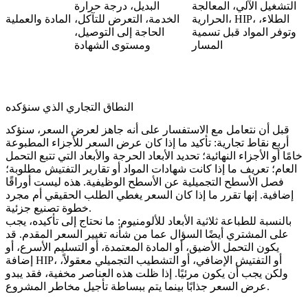
التشغيل الآلي، المعالجة
البديل، درجة حرارة
الحرارية، HIP، الطلاء،
الخدمة، التعرض للتآكل،
المادة والعملية
وتوفر المواد قبل تسمية
الحاجة إلى التوصيل،
المسار
ومستوى الشهادة
النطاق التجاري الذي سنؤكده
قبل أن نتعامل مع الاستفسار على أنه جاهز لعرض السعر، سنؤكد
أربع نقاط تجارية: تأكيد ما إذا كان عرض السعر للأجزاء المطبوعة
خامًا أو الأجزاء النهائية؛ تحديد الأبعاد الحرجة والأبعاد التي تتبع التحمل
العام؛ تعريف ما إذا كانت شهادات المواد أو تقارير التفتيش مطلوبة؛
فصل الأسطح التجميلية عن الأسطح الوظيفية. هذه ليست أوراقًا
إضافية. إنها تقرر ما إذا كان السعر يغطي الطلب الحقيقي أم مجرد
خطوة تصنيع جزئية.
بالنسبة للطباعة ثلاثية الأبعاد للألومنيوم: ما نحتاج إلى تأكيده، يجب
على المشتري أيضًا السؤال عما من شأنه تغيير السعر المقدم. قد
يكون التحمل الأضيق، أو المادة المعتمدة، أو التسليم الأسرع، أو
إضافة HIP، أو التفتيش الإضافي، أو التشطيب التجميلي معقولاً،
ولكن يجب أن يكون مرئيًا. إذا ظلت هذه العناصر مخفية، فقد يبدو
عرض السعر جذابًا بينما يتم ببساطة تأجيل مخاطر المشروع.