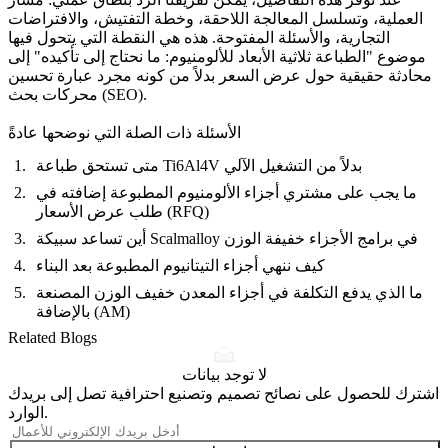
العملية، وتسلسل المعالجة اللاحقة، وخطة التفتيش، والافتراضات
التجارية، والأسئلة المفتوحة. هذه هي النقطة التي يتحول فيها
موضوع "الطباعة ثلاثية الأبعاد للألومنيوم: ما نحتاج إلى تأكيده" إلى
محادثة حقيقية حول عرض السعر بدلاً من كونه مجرد عبارة تحسين
محركات بحث (SEO).
الأسئلة ذات الصلة التي نوضحها عادةً
متى تستحق طباعة Ti6Al4V بدلاً من التشغيل الآلي
ما يجب على مشتري أجزاء الألومنيوم المطبوعة إضافته في
طلب عرض الأسعار (RFQ)
أين تساعد سبيكة Scalmalloy في برامج الأجزاء خفيفة الوزن
كيف ننهي أجزاء التيتانيوم المطبوعة بعد البناء
ما الذي يدفع التكلفة في أجزاء المعدن خفيف الوزن المصنعة
بالإضافة (AM)
Related Blogs
لا توجد بيانات
اشترك للحصول على نصائح تصميم وتصنيع احترافية تصل إلى بريدك
الوارد.