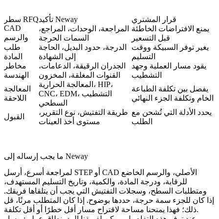
قرار المشتري
تأكيد Neway
سطر RFQ
CAD
يمنع الافتراضات الخاطئة
المراجعة، الوحدات، المراجع،
والرسم
قبل التسعير
السمات الحرجة
يغير توفر السبيكة ووقت
الدرجة، حدود البديل، الحاجة
طلب
التسليم
إلى الشهادة
المادة
يقود مسار العملية وجهد
الجدران الرقيقة، الدعامات،
مخاطر
التشطيب
القنوات المغلقة، المخزون
الهندسة
المعالجة الحرارية، HIP،
يفصل بين تكلفة الطباعة
المعالجة
CNC، EDM، التشطيب
الخام وتكلفة الجزء النهائي
اللاحقة
السطحي
يحدد الأدلة التي تُشحن مع
طريقة التفتيش، نوع التقرير،
القبول
الطلب
مستوى أخذ العينات
ما يجب إرساله إلى Neway
لمراجعة أسرع، أرسل STEP أو CAD الأصلي، والرسم الخاضع
للرقابة، ودرجة المادة، والكمية، وتاريخ التسليم المستهدف،
ومتطلبات السطح، وسجلات التفتيش التي يجب أن يتلقاها فريقك.
إذا كان للجزء سمة حرجة، حددها بوضوح. إذا كان المتطلب مرنًا، قل
ذلك؛ فهذا يمنحنا مساحة لاقتراح مسار أقل خطرًا أو أقل تكلفة.
عند توفر هذه التفاصيل، يمكن لفريقنا الرد بنطاق عملي: مسار