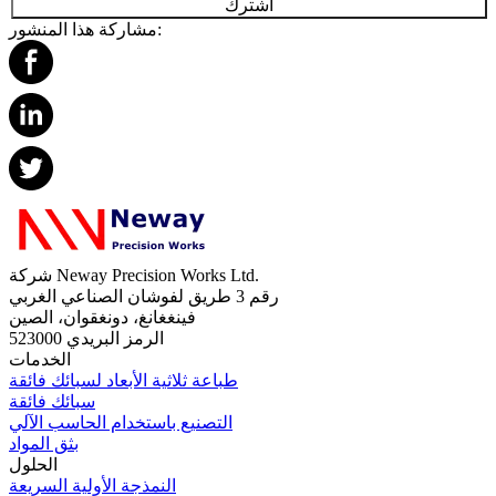
اشترك
مشاركة هذا المنشور:
شركة Neway Precision Works Ltd.
رقم 3 طريق لفوشان الصناعي الغربي
فينغغانغ، دونغقوان، الصين
الرمز البريدي 523000
الخدمات
طباعة ثلاثية الأبعاد لسبائك فائقة
سبائك فائقة
التصنيع باستخدام الحاسب الآلي
بثق المواد
الحلول
النمذجة الأولية السريعة