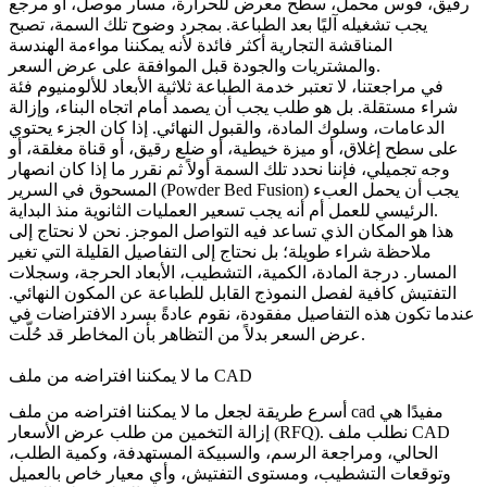
رقيق، قوس محمل، سطح معرض للحرارة، مسار موصل، أو مرجع
يجب تشغيله آليًا بعد الطباعة. بمجرد وضوح تلك السمة، تصبح
المناقشة التجارية أكثر فائدة لأنه يمكننا مواءمة الهندسة
والمشتريات والجودة قبل الموافقة على عرض السعر.
في مراجعتنا، لا تعتبر خدمة الطباعة ثلاثية الأبعاد للألومنيوم فئة
شراء مستقلة. بل هو طلب يجب أن يصمد أمام اتجاه البناء، وإزالة
الدعامات، وسلوك المادة، والقبول النهائي. إذا كان الجزء يحتوي
على سطح إغلاق، أو ميزة خيطية، أو ضلع رقيق، أو قناة مغلقة، أو
وجه تجميلي، فإننا نحدد تلك السمة أولاً ثم نقرر ما إذا كان
انصهار
يجب أن يحمل العبء
المسحوق في السرير (Powder Bed Fusion)
الرئيسي للعمل أم أنه يجب تسعير العمليات الثانوية منذ البداية.
هذا هو المكان الذي تساعد فيه التواصل الموجز. نحن لا نحتاج إلى
ملاحظة شراء طويلة؛ بل نحتاج إلى التفاصيل القليلة التي تغير
المسار. درجة المادة، الكمية، التشطيب، الأبعاد الحرجة، وسجلات
التفتيش كافية لفصل النموذج القابل للطباعة عن المكون النهائي.
عندما تكون هذه التفاصيل مفقودة، نقوم عادةً بسرد الافتراضات في
عرض السعر بدلاً من التظاهر بأن المخاطر قد حُلّت.
ما لا يمكننا افتراضه من ملف CAD
أسرع طريقة لجعل ما لا يمكننا افتراضه من ملف cad مفيدًا هي
إزالة التخمين من طلب عرض الأسعار (RFQ). نطلب ملف CAD
الحالي، ومراجعة الرسم، والسبيكة المستهدفة، وكمية الطلب،
وتوقعات التشطيب، ومستوى التفتيش، وأي معيار خاص بالعميل