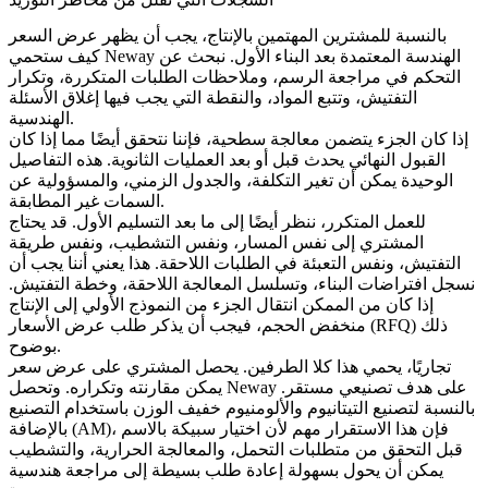
بالنسبة للمشترين المهتمين بالإنتاج، يجب أن يظهر عرض السعر
كيف ستحمي Neway الهندسة المعتمدة بعد البناء الأول. نبحث عن
التحكم في مراجعة الرسم، وملاحظات الطلبات المتكررة، وتكرار
التفتيش، وتتبع المواد، والنقطة التي يجب فيها إغلاق الأسئلة
الهندسية.
إذا كان الجزء يتضمن
معالجة سطحية
، فإننا نتحقق أيضًا مما إذا كان
القبول النهائي يحدث قبل أو بعد العمليات الثانوية. هذه التفاصيل
الوحيدة يمكن أن تغير التكلفة، والجدول الزمني، والمسؤولية عن
السمات غير المطابقة.
للعمل المتكرر، ننظر أيضًا إلى ما بعد التسليم الأول. قد يحتاج
المشتري إلى نفس المسار، ونفس التشطيب، ونفس طريقة
التفتيش، ونفس التعبئة في الطلبات اللاحقة. هذا يعني أننا يجب أن
نسجل افتراضات البناء، وتسلسل المعالجة اللاحقة، وخطة التفتيش.
إذا كان من الممكن انتقال الجزء من النموذج الأولي إلى الإنتاج
منخفض الحجم، فيجب أن يذكر طلب عرض الأسعار (RFQ) ذلك
بوضوح.
تجاريًا، يحمي هذا كلا الطرفين. يحصل المشتري على عرض سعر
يمكن مقارنته وتكراره. وتحصل Neway على هدف تصنيعي مستقر.
بالنسبة لتصنيع التيتانيوم والألومنيوم خفيف الوزن باستخدام التصنيع
بالإضافة (AM)، فإن هذا الاستقرار مهم لأن اختيار سبيكة بالاسم
قبل التحقق من متطلبات التحمل، والمعالجة الحرارية، والتشطيب
يمكن أن يحول بسهولة إعادة طلب بسيطة إلى مراجعة هندسية