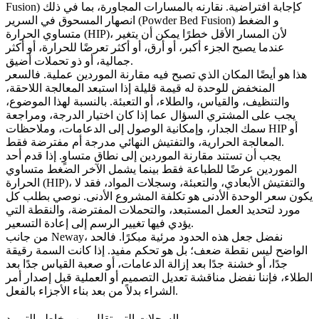
Fusion) كإجابة افتراضية. نقارنه بالمسارات المجاورة، بما في ذلك
و
الضغط
انصهار المسحوق في السرير (Powder Bed Fusion)
، لأن المسار الأقل خطرًا يمكن أن يتغير
متساوي الحرارة (HIP)
عندما يصبح الجزء أكبر، أو أرق، أو أكثر تعرضًا للحرارة، أو أكثر
جمالية، أو ذو تحملات أضيق.
هذا هو أيضًا المكان الذي تصبح فيه مقارنة الموردين عملية. فالسعر
المنخفض للوحدة له قيمة قليلة إذا استبعد المعالجة اللاحقة،
والتنظيف، والقياس، والطلاء، أو التعبئة. بالنسبة لهذا الموضوع،
يجب على المشتري السؤال عما إذا كان اختيار الدرجة، ومراجعة
سمك الجدار، وإمكانية الوصول إلى الدعامات، وملاحظات HIP أو
المعالجة الحرارية، والتفتيش النهائي مدرجة أم مفترضة فقط.
يجب أن تستند مقارنة الموردين إلى نطاق متساوٍ. إذا قدم أحد
الموردين عرضًا للطباعة فقط بينما يشمل الآخر
الضغط متساوي
، والتفتيش الأبعادي، والتعبئة، وسجلات المواد، فقد لا
الحرارة (HIP)
يكون سعر الوحدة الأدنى هو تكلفة المشروع الأدنى. نوصي بطلب كل
مورد لتحديد العمل المستبعد، والتحملات المفترضة، والنقطة التي
يؤدي فيها تغيير الرسم إلى إعادة التسعير.
من جانب Neway، نفضل جعل هذه الحدود مرئية مبكرًا. فالحد
الواضح ليس نقطة ضعف؛ بل هو تحكم مفيد. إذا كانت السمة رقيقة
جدًا، أو خشنة جدًا بعد إزالة الدعامات، أو صعبة القياس جدًا بعد
الطلاء، فإننا نفضل مناقشة تعديل التصميم أو العملية قبل إصدار أمر
الشراء بدلاً من بعد بناء الأجزاء بالفعل.
السجلات التي تقلل من مخاطر التوريد