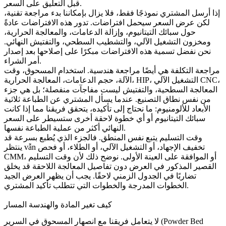
قبل التعليق على السعر.
إذا أرسل المشتري نموذجًا فقط، فلا يزال بإمكاننا بدء مراجعة تقنية،
لكن عرض السعر سيحمل افتراضات. تدور هذه الافتراضات عادةً
حول
سبائك التيتانيوم
، وإزالة الدعامات، والمعالجة الحرارية،
ومخزون التشغيل الآلي، والتشطيب السطحي، والتفتيش النهائي.
نحن نفضل تسمية هذه الافتراضات مبكرًا على إصلاحها بعد إصدار
أمر الشراء.
مراجعة التكلفة هي أيضًا مراجعة هندسية. استخدام المسحوق، وقت
الآلة، حجم الدعامات، المعالجة الحرارية، HIP، التشغيل الآلي CNC،
المعالجة السطحية، والتفتيش ليست مفاجآت منفصلة؛ بل هي جزء
من نفس نطاق التصنيع. عندما يسأل المشتري عن الطباعة ثلاثية
الأبعاد للألومنيوم: ما نحتاج إلى تأكيده، يتحقق فريقنا مما إذا كانت
سبائك التيتانيوم
أو أي خطوة لاحقة أخرى ستسيطر على السعر
النهائي أكثر من عملية الطباعة نفسها.
وقت التسليم يتبع نفس المنطق. فالجزء الذي يُطبع بسرعة قد
ينتظر vẫn تخفيف الإجهاد، أو التشغيل الآلي، أو الطلاء، أو فحص
CMM، أو الموافقة على العينة الأولى. نوضح ذلك لأن وقت التسليم
القصير المذكور في العرض دون تفاصيل المعالجة اللاحقة قد يخلق
تضاربًا في الجدول الزمني لاحقًا. يجب أن يظهر العرض الجيد
الخطوات المدرجة والخطوات التي تتطلب تأكيد المشتري.
كيف تغير المادة والهندسة المسار
لا يتعامل فريقنا مع انصهار المسحوق في السرير (Powder Bed