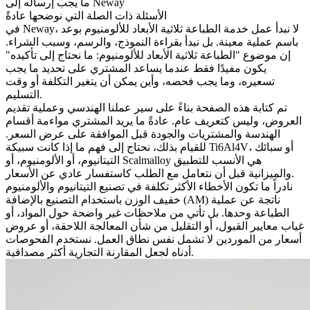
ما يجب إرساله إلى Neway
الأسئلة ذات الصلة التي نوضحها عادةً
في Neway، لا نبدأ عمل
خدمة الطباعة ثلاثية الأبعاد للألومنيوم
بوعد
باسم عملية معينة. بل نبدأ بقراءة النموذج، والرسم، وسبب الشراء.
إن موضوع "الطباعة ثلاثية الأبعاد للألومنيوم: ما نحتاج إلى تأكيده"
يكون مفيدًا فقط عندما يساعد المشتري على تحديد ما يجب
تسعيره، وما يجب فحصه، وأين يمكن أن يتغير التكلفة أو وقت
التسليم.
تم كتابة هذه الصفحة بناءً على سير عملنا الهندسي وعملية تقديم
العروض، وليس كتعريف عام. عادةً ما يريد المشتري مواءمة أقسام
الهندسة والمشتريات والجودة قبل الموافقة على عرض السعر.
للقيام بذلك، نحتاج إلى فهم ما إذا كانت سبيكة Ti6Al4V، أو سبائك
التيتانيوم، أو الألومنيوم، أو Scalmalloy هي الأنسب للتطبيق
والميزانية قبل أن نتعامل مع الطلب كاستفسار عادي عن الأسعار.
نادراً ما تكون الأخطاء الأكثر تكلفة في تصنيع التيتانيوم والألومنيوم
خفيف الوزن باستخدام التصنيع بالإضافة (AM) ناتجة عن عملية
الطباعة وحدها. بل تأتي من ملاحظات غير واضحة حول المواد، أو
غياب معايير القبول، أو التقليل من شأن المعالجة اللاحقة، أو عروض
أسعار من الموردين لا تشمل نفس نطاق العمل. نستخدم الفحوصات
أدناه لجعل المقارنة التجارية أكثر مصداقية.