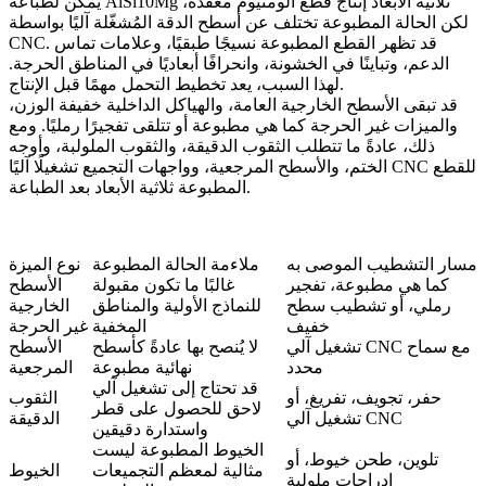
يمكن لطباعة AlSi10Mg ثلاثية الأبعاد إنتاج قطع ألومنيوم معقدة،
لكن الحالة المطبوعة تختلف عن أسطح الدقة المُشغّلة آليًا بواسطة
CNC. قد تظهر القطع المطبوعة نسيجًا طبقيًا، وعلامات تماس
الدعم، وتباينًا في الخشونة، وانحرافًا أبعاديًا في المناطق الحرجة.
لهذا السبب، يعد تخطيط التحمل مهمًا قبل الإنتاج.
قد تبقى الأسطح الخارجية العامة، والهياكل الداخلية خفيفة الوزن،
والميزات غير الحرجة كما هي مطبوعة أو تتلقى تفجيرًا رمليًا. ومع
ذلك، عادةً ما تتطلب الثقوب الدقيقة، والثقوب الملولبة، وأوجه
الختم، والأسطح المرجعية، وواجهات التجميع
تشغيلًا آليًا CNC للقطع
بعد الطباعة.
المطبوعة ثلاثية الأبعاد
مسار التشطيب الموصى به
ملاءمة الحالة المطبوعة
نوع الميزة
كما هي مطبوعة، تفجير
غالبًا ما تكون مقبولة
الأسطح
رملي، أو تشطيب سطح
للنماذج الأولية والمناطق
الخارجية
خفيف
المخفية
غير الحرجة
تشغيل آلي CNC مع سماح
لا يُنصح بها عادةً كأسطح
الأسطح
محدد
نهائية مطبوعة
المرجعية
قد تحتاج إلى تشغيل آلي
حفر، تجويف، تفريغ، أو
الثقوب
لاحق للحصول على قطر
تشغيل آلي CNC
الدقيقة
واستدارة دقيقين
الخيوط المطبوعة ليست
تلوين، طحن خيوط، أو
مثالية لمعظم التجميعات
الخيوط
إدراجات ملولبة