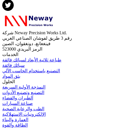
شركة Neway Precision Works Ltd.
رقم 3 طريق لفوشان الصناعي الغربي
فينغغانغ، دونغقوان، الصين
الرمز البريدي 523000
الخدمات
طباعة ثلاثية الأبعاد لسبائك فائقة
سبائك فائقة
التصنيع باستخدام الحاسب الآلي
بثق المواد
الحلول
النمذجة الأولية السريعة
التصنيع وتصنيع الأدوات
الطيران والفضاء
صناعة السيارات
الطب والرعاية الصحية
الإلكترونيات الاستهلاكية
العمارة والبناء
الطاقة والقوة