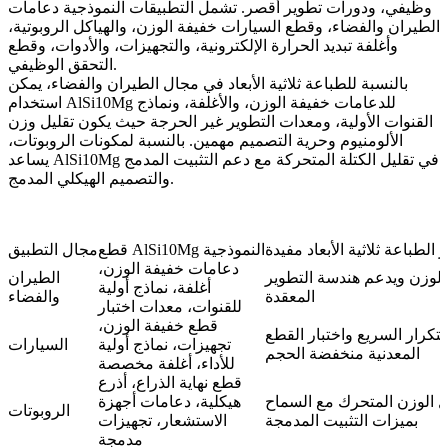
وظيفي، ودورات تطوير أقصر. تشمل التطبيقات النموذجية دعامات
الطيران والفضاء، وقطع السيارات خفيفة الوزن، والهياكل الروبوتية،
وأغلفة تبديد الحرارة الإلكترونية، والتجهيزات، والأدوات، وقطع
التحقق الوظيفي.
بالنسبة
للطباعة ثلاثية الأبعاد في مجال الطيران والفضاء
، يمكن
استخدام AlSi10Mg للدعامات خفيفة الوزن، والأغلفة، ونماذج
القنوات الأولية، ومعدات التطوير غير الحرجة حيث يكون تقليل وزن
الألومنيوم وحرية التصميم مهمين. بالنسبة
لمكونات الروبوتات
،
يساعد AlSi10Mg في تقليل الكتلة المتحركة مع دعم التثبيت المدمج
والتصميم الهيكلي المدمج.
ر الطباعة ثلاثية الأبعاد مفيدة
قطع AlSi10Mg النموذجية
مجال التطبيق
دعامات خفيفة الوزن،
الوزن ويدعم هندسة التطوير
الطيران
أغلفة، نماذج أولية
المعقدة
والفضاء
للقنوات، معدات اختبار
قطع خفيفة الوزن،
لتكرار السريع واختبار القطع
تجهيزات، نماذج أولية
السيارات
المعدنية منخفضة الحجم
للأداء، أغلفة مخصصة
قطع نهاية الذراع، أذرع
ل الوزن المتحرك مع السماح
هيكلية، دعامات أجهزة
الروبوتات
بميزات التثبيت المدمجة
الاستشعار، تجهيزات
مدمجة