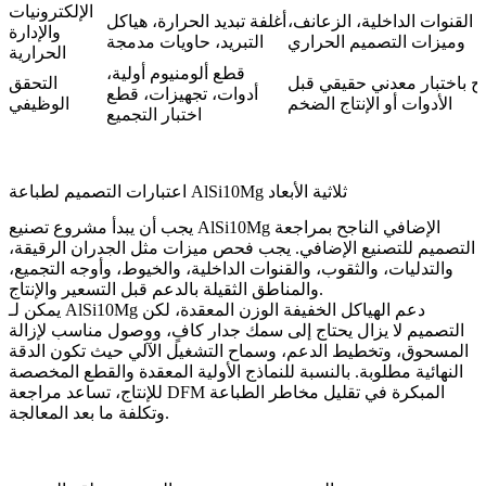
الإلكترونيات
 القنوات الداخلية، الزعانف،
أغلفة تبديد الحرارة، هياكل
والإدارة
وميزات التصميم الحراري
التبريد، حاويات مدمجة
الحرارية
قطع ألومنيوم أولية،
 باختبار معدني حقيقي قبل
التحقق
أدوات، تجهيزات، قطع
الأدوات أو الإنتاج الضخم
الوظيفي
اختبار التجميع
اعتبارات التصميم لطباعة AlSi10Mg ثلاثية الأبعاد
يجب أن يبدأ مشروع تصنيع AlSi10Mg الإضافي الناجح بمراجعة
التصميم للتصنيع الإضافي. يجب فحص ميزات مثل الجدران الرقيقة،
والتدليات، والثقوب، والقنوات الداخلية، والخيوط، وأوجه التجميع،
والمناطق الثقيلة بالدعم قبل التسعير والإنتاج.
يمكن لـ AlSi10Mg دعم الهياكل الخفيفة الوزن المعقدة، لكن
التصميم لا يزال يحتاج إلى سمك جدار كافٍ، ووصول مناسب لإزالة
المسحوق، وتخطيط الدعم، وسماح التشغيل الآلي حيث تكون الدقة
النهائية مطلوبة. بالنسبة للنماذج الأولية المعقدة والقطع المخصصة
للإنتاج، تساعد مراجعة DFM المبكرة في تقليل مخاطر الطباعة
وتكلفة ما بعد المعالجة.