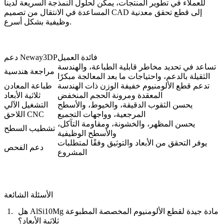
للعملاء في تطوير المنتجات، يمكن
لحلول النمذجة السريعة
لدينا
المساعدة في الانتقال من تصميم CAD إلى قطع تحقق معدنية
وظيفية بشكل أسرع.
فائدة العميل
دعم Neway3DP
تساعد في تحديد مخاطر قابلية الطباعة، والهندسة
مراجعة هندسية
الثقيلة بالدعم، واحتياجات ما بعد المعالجة مبكرًا
تدعم قطع الألومنيوم خفيفة الوزن ذات الهندسة
طباعة المعادن
المعقدة ومرونة الحجم المنخفض
ثلاثية الأبعاد
يحسن الثقوب الدقيقة، والخيوط، والأسطح
التشغيل الآلي
المرجعية، وواجهات التجميع
اللاحق CNC
يحسن المظهر، والخشونة، ومقاومة التآكل،
تشطيب السطح
والأسطح الوظيفية
يوفر التحقق من الأبعاد والتوثيق وفقًا لمتطلبات
دعم الفحص
المشروع
الأسئلة الشائعة
هل AlSi10Mg مادة جيدة لقطع الألومنيوم المخصصة المطبوعة
ثلاثية الأبعاد؟