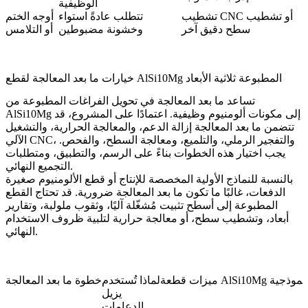
الوظيفية
تشطيب CNC أو تشطيب
تتطلب عادةً استواء
أوجه الختم
سطح دقيق آخر
وخشونة مضبوطين
أو التلامس
خيارات ما بعد المعالجة لقطع AlSi10Mg المطبوعة ثلاثية الأبعاد
تساعد ما بعد المعالجة في تحويل الفراغات المطبوعة من
AlSi10Mg إلى مكونات ألومنيوم وظيفية. اعتمادًا على المشروع، قد
تتضمن ما بعد المعالجة إزالة الدعم، والمعالجة الحرارية، والتشغيل
الآلي CNC، والتفجير الرملي، والتلميع، ومعالجة السطح، والفحص.
يجب اختيار هذه الخطوات بناءً على الرسم، والتطبيق، ومتطلبات
التجميع النهائي.
بالنسبة للنماذج الأولية المخصصة للإنتاج أو قطع الألومنيوم صغيرة
الدفعات، غالبًا ما تكون ما بعد المعالجة ضرورية. قد تحتاج القطع
المطبوعة إلى أسطح تثبيت مُشغّلة آليًا، وثقوب ملولبة، وتقارير
أبعاد، وتشطيب سطح، أو معالجة حرارية لتلبية ظروف الاستخدام
النهائي.
ات قطعة AlSi10Mg النموذجية
لماذا تُستخدم
خطوة ما بعد المعالجة
يزيل
الدعامات