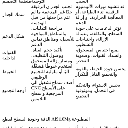
السبب
التوصية
منطقة التصميم
قد تتشوه ميزات الألومنيوم
تجنب الجدران الرقيقة
الرقيقة أثناء الطباعة، أو
جدًا غير المدعمة ما لم
سمك الجدار
المعالجة الحرارية، أو إزالة
تتم مراجعتها من قبل
الدعم
الهندسة
تؤثر الدعامات على جودة
مراجعة التدليات،
السطح، والتكلفة، وعمالة
والمناطق المواجهة
هيكل الدعم
الإزالة، واحتياجات
للأسفل، ومناطق تماس
التشطيب
الدعم
يمنع احتباس المسحوق،
تأكيد حجم القناة،
القنوات
وانسداد القنوات، وصعوبة
ووصول التنظيف،
الداخلية
الفحص
ومسار إزالة المسحوق
استخدم خيوطًا مُشغّلة
يحسن جودة الخيط، والقوة،
آليًا أو ملولبة للتجميع
الخيوط
والتجميع القابل للتكرار
الوظيفي
أضف سماح تشغيل آلي
يحسن الاستواء، والتحكم
CNC على الأسطح
في التحمل، وموثوقية
أوجه التجميع
المرجعية وأسطح
التجميع
التلامس
الدقة وجودة السطح لقطع AlSi10Mg المطبوعة