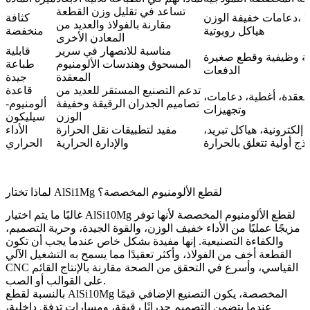
تساعد في تقليل وزن القطعة
دعامات خفيفة الوزن، housings،
كثافة
مقارنة بالفولاذ والعديد من
هياكل روبوتية
منخفضة
المعادن الأخرى
مناسبة للانصهار في سرير
قابلية
لية وظيفية وقطع صغيرة
المسحوق وهندسات الألومنيوم
طباعة
الدفعات
المعقدة
جيدة
تدعم التصنيع المستقر للعديد من
قاعدة
معقدة، أغطية، دعامات،
تصاميم الجدران الرقيقة وخفيفة
ألومنيوم-
وتجهيزات
الوزن
سيليكون
 إلكترونية، هياكل تبريد،
مفيد لتطبيقات نقل الحرارة
الأداء
اذج أولية تتعلق بالحرارة
والإدارة الحرارية
الحراري
لماذا تختار AlSi1Mg لقطع الألومنيوم المخصصة؟
غالبًا ما يتم اختيار AlSi10Mg لقطع الألومنيوم المخصصة لأنها توفر
مزيجًا عمليًا من الأداء خفيف الوزن، والقوة الجيدة، وحرية التصميم،
والكفاءة التصنيعية. إنها مفيدة بشكل خاص عندما يجب أن تكون
القطعة أخف من الفولاذ، وأكثر تعقيدًا مما يسمح به التشغيل الآلي
CNC القياسي، وأسرع في التحقق من الصحة مقارنة بالإنتاج القائم
على القوالب أو الصب.
بالنسبة لقطع AlSi10Mg المخصصة، يكون التصنيع الإضافي قيمًا
عندما يتضمن التصميم جدرانًا رقيقة، ومسارات تدفق داخلية،