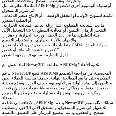
والخيوط، وتشطيب السطح، وملاحظات الفحص
المادة المطلوبة، مثل AlSi10Mg أو سبيكة ألومنيوم أخرى للانصهار
في سرير المسحوق
الكمية للنموذج الأولي، أو التحقق الوظيفي، أو الإنتاج صغير الدفعات،
أو الطلب المتكرر
ما بعد المعالجة المطلوبة، مثل إزالة الدعم، المعالجة الحرارية،
التشغيل الآلي CNC، التفجير الرملي، التلميع، أو معالجة السطح
بيئة التطبيق، بما في ذلك الحمل، ودرجة الحرارة، والاهتزاز،
والإجهاد، والأداء الحراري، أو استخدام التجميع
متطلبات الفحص، مثل تقرير الأبعاد، تقرير CMM، شهادة المادة،
تقرير خشونة السطح، أو فحص CT
جدول التسليم المستهدف ووجهة الشحن
لماذا تعمل مع Neway3DP لطباعة AlSi10Mg ثلاثية الأبعاد؟
يدعم Neway3DP قطع AlSi10Mg المخصصة من مراجعة التصميم
المبكرة حتى ما بعد المعالجة النهائية. خدمتنا مناسبة للعملاء الذين
يحتاجون إلى نماذج أولية من الألومنيوم خفيف الوزن، وقطع معدنية
صغيرة الدفعات، وهياكل تبريد معقدة، وأغلفة ذات جدران رقيقة،
ومكونات روبوتية، وتجهيزات سيارات، وقطع تطوير ألومنيوم
للفضاء.
سبائك الألومنيوم
بالإضافة إلى طباعة AlSi10Mg، يدعم Neway3DP
للانصهار في سرير المسحوق
، والتشغيل الآلي اللاحق، وتشطيب
السطح، والفحص، ودعم التصنيع المرتكز على التطبيق. بالنسبة