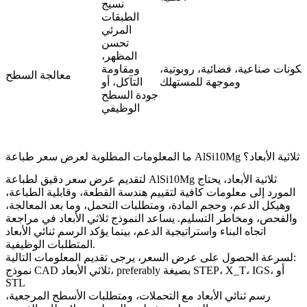
نسيج
الطبقات
المرئي
تحسن
المظهر،
كونات صناعية، فضائية، روبوتية،
ومقاومة
معالجة السطح
وموجهة للمستهلك
التآكل، أو
جودة السطح
الوظيفي
ما المعلومات المطلوبة لعرض سعر طباعة AlSi10Mg ثلاثية الأبعاد؟
لتقديم عرض سعر دقيق لطباعة AlSi10Mg ثلاثية الأبعاد، يحتاج
المورد إلى معلومات كافية لتقييم هندسة القطعة، وقابلية الطباعة،
وهيكل الدعم، وحجم المادة، ومتطلبات التحمل، وما بعد المعالجة،
والفحص، ومخاطر التسليم. يساعد النموذج ثلاثي الأبعاد في مراجعة
اتجاه البناء واستراتيجية الدعم، بينما يؤكد الرسم ثنائي الأبعاد
المتطلبات الوظيفية.
لسرعة الحصول على عرض السعر، يرجى تقديم المعلومات التالية:
نموذج CAD ثلاثي الأبعاد، preferably بصيغة STEP، X_T، IGS، أو
STL
رسم ثنائي الأبعاد مع التحملات، ومتطلبات الأسطح المرجعية،