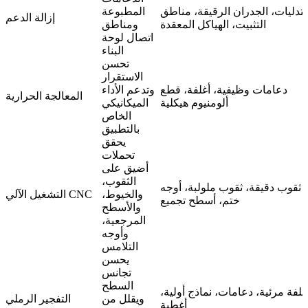
لتدليات، الجدران الرقيقة، مناطق
المطبوعة
إزالة الدعم
التثبيت، الهياكل المعقدة
ومناطق
اتصال لوحة
البناء
تحسن
الاستقرار
دعامات وظيفية، أغلفة، قطع
وتدعم الأداء
المعالجة الحرارية
ألومنيوم هيكلية
الميكانيكي
الخاص
بالتطبيق
يحقق
تحملات
أضيق على
الثقوب،
ثقوب دقيقة، ثقوب ملولبة، أوجه
والخيوط،
التشغيل الآلي CNC
ختم، أسطح تجميع
والأسطح
المرجعية،
وأوجه
التلامس
يحسن
تجانس
السطح
غلفة مرئية، دعامات، نماذج أولية،
ويقلل من
التفجير الرملي
أغطية