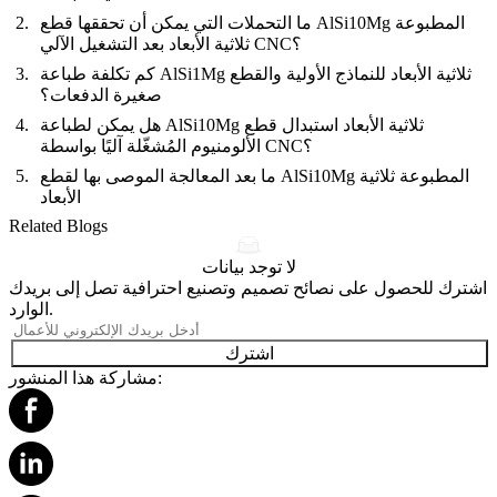
ما التحملات التي يمكن أن تحققها قطع AlSi10Mg المطبوعة
ثلاثية الأبعاد بعد التشغيل الآلي CNC؟
كم تكلفة طباعة AlSi1Mg ثلاثية الأبعاد للنماذج الأولية والقطع
صغيرة الدفعات؟
هل يمكن لطباعة AlSi10Mg ثلاثية الأبعاد استبدال قطع
الألومنيوم المُشغّلة آليًا بواسطة CNC؟
ما بعد المعالجة الموصى بها لقطع AlSi10Mg المطبوعة ثلاثية
الأبعاد
Related Blogs
لا توجد بيانات
اشترك للحصول على نصائح تصميم وتصنيع احترافية تصل إلى بريدك
الوارد.
اشترك
مشاركة هذا المنشور: