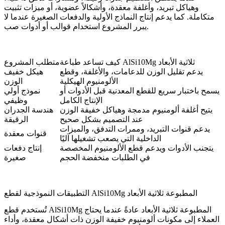
وهياكل تبريد، وأغلفة معقدة، وأشكالاً عضوية، أو ميزات تثبيت
متكاملة. كما يدعم إنتاج النماذج الأولية والدفعات الصغيرة عندما لا
يبرر المشروع استخدام قوالب أو أدوات صب.
كيف تساعد طباعة AlSi10Mg ثلاثية الأبعاد
متطلب المشروع
يدعم تقليل الوزن للدعامات، والأغلفة، وقطع
هيكل خفيف
الألومنيوم الهيكلية
الوزن
يسمح باختبار سريع للقطع المعدنية قبل الأدوات أو
نموذج أولي
الإنتاج الكامل
وظيفي
يتيح أغلفة ألومنيوم مدمجة وهياكل خفيفة الوزن
هندسة الجدران
عند التصميم بشكل صحيح
الرقيقة
يدعم قنوات التبريد، وممرات التدفق، والميزات
قنوات معقدة
الداخلية التي يصعب تشغيلها آليًا
يتجنب الأدوات ويدعم قطع الألومنيوم المخصصة
إنتاج دفعات
في الطلبات منخفضة الحجم
صغيرة
التطبيقات النموذجية لقطع AlSi10Mg المطبوعة ثلاثية الأبعاد
تُستخدم قطع AlSi10Mg المطبوعة ثلاثية الأبعاد عادةً عندما يحتاج
العملاء إلى مكونات ألومنيوم خفيفة الوزن ذات أشكال معقدة، وأداء