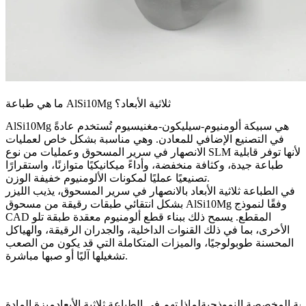
ما هي طباعة AlSi10Mg ثلاثية الأبعاد؟
AlSi10Mg هي سبيكة ألومنيوم-سيليكون-مغنيسيوم تُستخدم عادةً
في التصنيع الإضافي للمعادن. وهي مناسبة بشكل خاص لعمليات
الانصهار في سرير المسحوق وعمليات من نوع SLM لأنها توفر قابلية
طباعة جيدة، وكثافة منخفضة، وأداءً ميكانيكيًا متوازنًا، واستقرارًا
تصنيعيًا عمليًا لمكونات الألومنيوم خفيفة الوزن.
في
الطباعة ثلاثية الأبعاد بالانصهار في سرير المسحوق
، يذيب الليزر
بشكل انتقائي طبقات رقيقة من مسحوق AlSi10Mg وفقًا لنموذج
CAD المقطع. يسمح ذلك ببناء قطع ألومنيوم معقدة طبقة تلو
الأخرى، بما في ذلك القنوات الداخلية، والجدران الرقيقة، والهياكل
المحسنة طوبولوجيًا، والميزات المتكاملة التي قد يكون من الصعب
تشغيلها آليًا أو صبها مباشرة.
عة المخصصة النموذجية
لماذا تهم في الطباعة ثلاثية الأبعاد
ميزة المادة