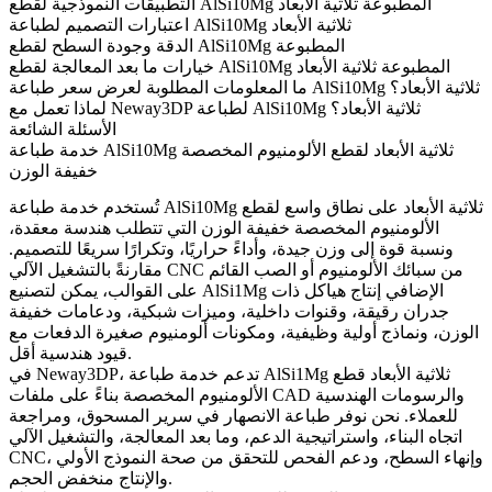
التطبيقات النموذجية لقطع AlSi10Mg المطبوعة ثلاثية الأبعاد
اعتبارات التصميم لطباعة AlSi10Mg ثلاثية الأبعاد
الدقة وجودة السطح لقطع AlSi10Mg المطبوعة
خيارات ما بعد المعالجة لقطع AlSi10Mg المطبوعة ثلاثية الأبعاد
ما المعلومات المطلوبة لعرض سعر طباعة AlSi10Mg ثلاثية الأبعاد؟
لماذا تعمل مع Neway3DP لطباعة AlSi10Mg ثلاثية الأبعاد؟
الأسئلة الشائعة
خدمة طباعة AlSi10Mg ثلاثية الأبعاد لقطع الألومنيوم المخصصة
خفيفة الوزن
تُستخدم خدمة طباعة AlSi10Mg ثلاثية الأبعاد على نطاق واسع لقطع
الألومنيوم المخصصة خفيفة الوزن التي تتطلب هندسة معقدة،
ونسبة قوة إلى وزن جيدة، وأداءً حراريًا، وتكرارًا سريعًا للتصميم.
مقارنةً بالتشغيل الآلي CNC من سبائك الألومنيوم أو الصب القائم
على القوالب، يمكن لتصنيع AlSi1Mg الإضافي إنتاج هياكل ذات
جدران رقيقة، وقنوات داخلية، وميزات شبكية، ودعامات خفيفة
الوزن، ونماذج أولية وظيفية، ومكونات ألومنيوم صغيرة الدفعات مع
قيود هندسية أقل.
طباعة AlSi1Mg ثلاثية الأبعاد
قطع
في Neway3DP، تدعم خدمة
الألومنيوم المخصصة بناءً على ملفات CAD والرسومات الهندسية
للعملاء. نحن نوفر طباعة الانصهار في سرير المسحوق، ومراجعة
اتجاه البناء، واستراتيجية الدعم، وما بعد المعالجة، والتشغيل الآلي
CNC، وإنهاء السطح، ودعم الفحص للتحقق من صحة النموذج الأولي
والإنتاج منخفض الحجم.