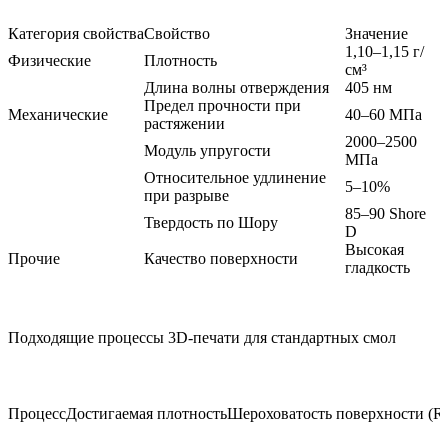
Категория свойства
Свойство
Значение
1,10–1,15 г/
Физические
Плотность
см³
Длина волны отверждения
405 нм
Предел прочности при
Механические
40–60 МПа
растяжении
2000–2500
Модуль упругости
МПа
Относительное удлинение
5–10%
при разрыве
85–90 Shore
Твердость по Шору
D
Высокая
Прочие
Качество поверхности
гладкость
Подходящие процессы 3D-печати для стандартных смол
Процесс
Достигаемая плотность
Шероховатость поверхности (R