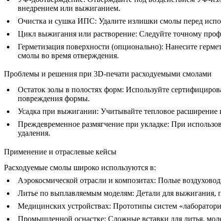
внедрением или выжиганием.
Очистка и сушка ИПС
: Удалите излишки смолы перед испо
Цикл выжигания или растворение
: Следуйте точному проф
Герметизация поверхности (опционально)
: Нанесите герме
смолы во время отверждения.
Проблемы и решения при 3D-печати расходуемыми смолами
Остаток золы в полостях форм:
Используйте сертифицирова
повреждения формы.
Усадка при выжигании:
Учитывайте тепловое расширение ил
Преждевременное размягчение при укладке:
При использов
удаления.
Применение и отраслевые кейсы
Расходуемые смолы широко используются в:
Аэрокосмической отрасли и композитах:
Полые воздуховоды
Литье по выплавляемым моделям:
Детали для выжигания, п
Медицинских устройствах:
Прототипы систем «лаборатория
Промышленной оснастке:
Сложные вставки для литья, мод