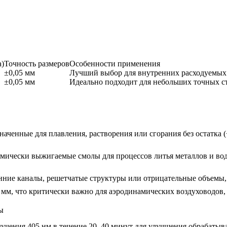
a)
Точность размеров
Особенности применения
±0,05 мм
Лучший выбор для внутренних расходуемых 
±0,05 мм
Идеально подходит для небольших точных 
аченные для плавления, растворения или сгорания без остатка 
мически выжигаемые смолы для процессов литья металлов и во
ние каналы, решетчатые структуры или отрицательные объемы,
 мм, что критически важно для аэродинамических воздуховодов
ы
лучения 405 нм в течение 20–40 минут для улучшения обрабаты