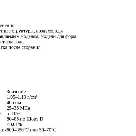
енения
тные структуры, воздуховоды
авляемым моделям, модели для форм
статка золы
тка после сгорания
Значение
1,05–1,10 г/см³
405 нм
25–35 МПа
е
5–10%
80–85 по Шору D
<0,01%
ния
600–850°C или 50–70°C