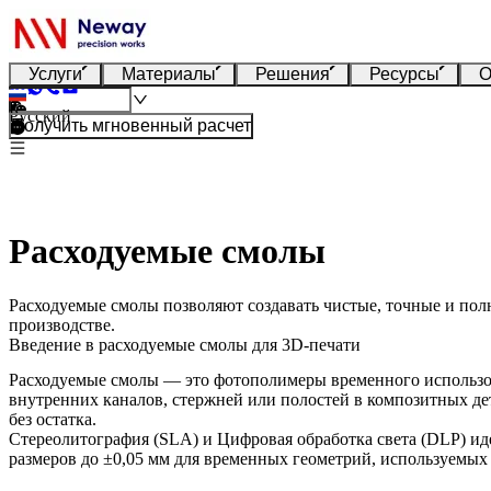
Услуги
Материалы
Решения
Ресурсы
О
Русский
Получить мгновенный расчет
Расходуемые смолы
Расходуемые смолы позволяют создавать чистые, точные и пол
производстве.
Введение в расходуемые смолы для 3D-печати
Расходуемые смолы — это фотополимеры временного использова
внутренних каналов, стержней или полостей в композитных дет
без остатка.
Стереолитография (SLA)
и
Цифровая обработка света (DLP)
иде
размеров до ±0,05 мм для временных геометрий, используемых