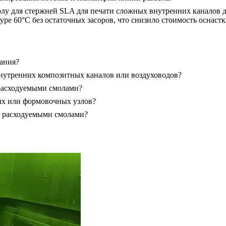
у для стержней SLA для печати сложных внутренних каналов дл
ре 60°C без остаточных засоров, что снизило стоимость оснастк
ания?
внутренних композитных каналов или воздуховодов?
расходуемыми смолами?
ых или формовочных узлов?
и расходуемыми смолами?