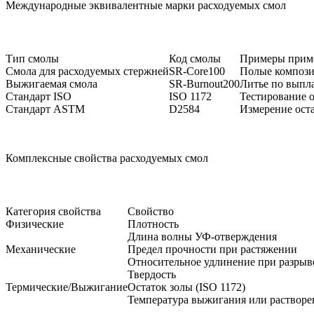
Международные эквивалентные марки расходуемых смол
Тип смолы
Код смолы
Примеры прим
Смола для расходуемых стержней
SR-Core100
Полые компози
Выжигаемая смола
SR-Burnout200
Литье по выпл
Стандарт ISO
ISO 1172
Тестирование о
Стандарт ASTM
D2584
Измерение оста
Комплексные свойства расходуемых смол
Категория свойства
Свойство
Физические
Плотность
Длина волны УФ-отверждения
Механические
Предел прочности при растяжении
Относительное удлинение при разрыв
Твердость
Термические/Выжигание
Остаток золы (ISO 1172)
Температура выжигания или растворе