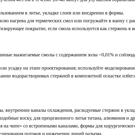
льзованием в литье, укладке слоев или внедрении в формы.
илю нагрева для термических смол или погружайте в ванну с ра
тизирующее покрытие, если смола используется как стержень в 
нные выжигаемые смолы с содержанием золы <0,01% и соблюда
и усадку на этапе проектирования; используйте моделирование 
ании водорастворимых стержней в композитной оснастке избег
, внутренние каналы охлаждения, расходуемые стержни в уклад
одобные воску, для прецизионного литья титана, алюминия и д
 на чипе» со встроенными каналами, формы для хирургическог
елирования потоков и инженерии линий разъема.