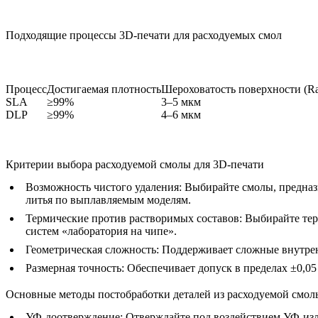
Подходящие процессы 3D-печати для расходуемых смол
Процесс
Достигаемая плотность
Шероховатость поверхности (R
SLA
≥99%
3–5 мкм
DLP
≥99%
4–6 мкм
Критерии выбора расходуемой смолы для 3D-печати
Возможность чистого удаления:
Выбирайте смолы, предназн
литья по выплавляемым моделям.
Термические против растворимых составов:
Выбирайте тер
систем «лаборатория на чипе».
Геометрическая сложность:
Поддерживает сложные внутрен
Размерная точность:
Обеспечивает допуск в пределах ±0,05
Основные методы постобработки деталей из расходуемой смол
УФ-доотверждение
: Отверждайте под воздействием УФ-из