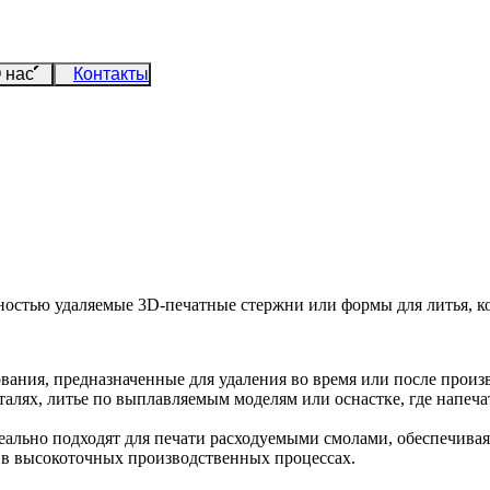
 нас
Контакты
ностью удаляемые 3D-печатные стержни или формы для литья, к
ния, предназначенные для удаления во время или после произв
алях, литье по выплавляемым моделям или оснастке, где напеча
ально подходят для печати расходуемыми смолами, обеспечивая
 в высокоточных производственных процессах.