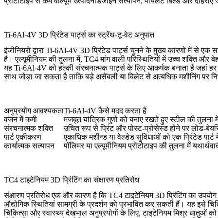
प्रोटोटाइप से कम वॉल्यूम उत्पादन
डिजाइन सत्यापन, पायलट बिल्ड और दोहराए जा
Ti-6Al-4V 3D प्रिंटेड पार्ट्स का स्ट्रेंथ-टू-वेट अनुपात
इंजीनियरों द्वारा Ti-6Al-4V 3D प्रिंटेड पार्ट्स चुनने के मुख्य कारणों में स
है। एल्यूमीनियम की तुलना में, TC4 मांग वाली परिस्थितियों में उच्च शक्ति 
यह Ti-6Al-4V को हल्की संरचनात्मक पार्ट्स के लिए आकर्षक बनाता है जहां हर 
साथ जोड़ा जा सकता है ताकि बड़े असेंबली या बिलेट से अत्यधिक मशीनिंग पर
अनुप्रयोग आवश्यकता
Ti-6Al-4V कैसे मदद करता है
वजन में कमी
मजबूत यांत्रिक गुणों को बनाए रखते हुए स्टील की तुलना म
संरचनात्मक शक्ति
उचित रूप से प्रिंट और पोस्ट-प्रोसेस्ड होने पर लोड-बेयरि
पार्ट एकीकरण
एकाधिक मशीन्ड या वेल्डेड सुविधाओं को एक प्रिंटेड पार्ट 
कार्यात्मक सत्यापन
पॉलिमर या एल्यूमीनियम प्रोटोटाइप की तुलना में यथार्थवा
TC4 टाइटेनियम 3D प्रिंटिंग का संक्षारण प्रतिरोध
संक्षारण प्रतिरोध एक और कारण है कि TC4 टाइटेनियम 3D प्रिंटिंग का उपयोग कस
औद्योगिक स्थितियां सामग्री के प्रदर्शन को प्रभावित कर सकती हैं। यह इसे चि
चिकित्सा और स्वास्थ्य देखभाल
अनुप्रयोगों के लिए, टाइटेनियम मिश्र धातुओं को