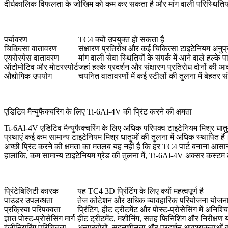
दीर्घकालिक विफलता के जोखिम को कम कर सकता है और मांग वाली परिस्थितियों म
पर्यावरण
TC4 क्यों उपयुक्त हो सकता है
चिकित्सा वातावरण
संक्षारण प्रतिरोध और कई चिकित्सा टाइटेनियम अनुप्र
एयरोस्पेस वातावरण
मांग वाली सेवा स्थितियों के संपर्क में आने वाले हल्के 
ऑटोमोटिव और मोटरस्पोर्ट
जहां हल्के प्रदर्शन और संक्षारण प्रतिरोध दोनों की आ
औद्योगिक उपयोग
चयनित वातावरणों में कई स्टीलों की तुलना में बेहतर स
एडिटिव मैन्युफैक्चरिंग के लिए Ti-6Al-4V की प्रिंट करने की क्षमता
Ti-6Al-4V एडिटिव मैन्युफैक्चरिंग के लिए अधिक परिपक्व टाइटेनियम मिश्र धातुओं
प्रथाएं कई कम सामान्य टाइटेनियम मिश्र धातुओं की तुलना में अधिक स्थापित हैं
अच्छी प्रिंट करने की क्षमता का मतलब यह नहीं है कि हर TC4 पार्ट बनाना आसा
हालांकि, कम सामान्य टाइटेनियम ग्रेड की तुलना में, Ti-6Al-4V अक्सर कस्टम टा
प्रिंटेबिलिटी कारक
यह TC4 3D प्रिंटिंग के लिए क्यों महत्वपूर्ण है
पाउडर उपलब्धता
तेज कोटेशन और अधिक व्यावहारिक परियोजना योजना
प्रक्रिया परिपक्वता
प्रिंटिंग, हीट ट्रीटमेंट और पोस्ट-प्रोसेसिंग में अनि
ज्ञात पोस्ट-प्रोसेसिंग मार्ग
हीट ट्रीटमेंट, मशीनिंग, सतह फिनिशिंग और निरीक्षण
इंजीनियरिंग परिचितता
अनुप्रयोगों, सहनशीलता और प्रदर्शन आवश्यकताओं क