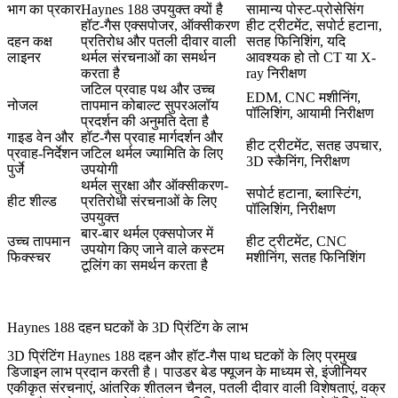
भाग का प्रकार
Haynes 188 उपयुक्त क्यों है
सामान्य पोस्ट-प्रोसेसिंग
हॉट-गैस एक्सपोजर, ऑक्सीकरण
हीट ट्रीटमेंट, सपोर्ट हटाना,
दहन कक्ष
प्रतिरोध और पतली दीवार वाली
सतह फिनिशिंग, यदि
लाइनर
थर्मल संरचनाओं का समर्थन
आवश्यक हो तो CT या X-
करता है
ray निरीक्षण
जटिल प्रवाह पथ और उच्च
EDM, CNC मशीनिंग,
नोजल
तापमान कोबाल्ट सुपरअलॉय
पॉलिशिंग, आयामी निरीक्षण
प्रदर्शन की अनुमति देता है
गाइड वेन और
हॉट-गैस प्रवाह मार्गदर्शन और
हीट ट्रीटमेंट, सतह उपचार,
प्रवाह-निर्देशन
जटिल थर्मल ज्यामिति के लिए
3D स्कैनिंग, निरीक्षण
पुर्जे
उपयोगी
थर्मल सुरक्षा और ऑक्सीकरण-
सपोर्ट हटाना, ब्लास्टिंग,
हीट शील्ड
प्रतिरोधी संरचनाओं के लिए
पॉलिशिंग, निरीक्षण
उपयुक्त
बार-बार थर्मल एक्सपोजर में
उच्च तापमान
हीट ट्रीटमेंट, CNC
उपयोग किए जाने वाले कस्टम
फिक्स्चर
मशीनिंग, सतह फिनिशिंग
टूलिंग का समर्थन करता है
Haynes 188 दहन घटकों के 3D प्रिंटिंग के लाभ
3D प्रिंटिंग Haynes 188 दहन और हॉट-गैस पाथ घटकों के लिए प्रमुख
डिजाइन लाभ प्रदान करती है।
पाउडर बेड फ्यूजन
के माध्यम से, इंजीनियर
एकीकृत संरचनाएं, आंतरिक शीतलन चैनल, पतली दीवार वाली विशेषताएं, वक्र