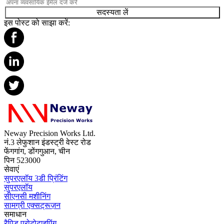
सदस्यता लें
इस पोस्ट को साझा करें:
Neway Precision Works Ltd.
नं.3 लेफुशान इंडस्ट्री वेस्ट रोड
फेंगगांग, डोंगगुआन, चीन
पिन 523000
सेवाएं
सुपरएलॉय 3डी प्रिंटिंग
सुपरएलॉय
सीएनसी मशीनिंग
सामग्री एक्सट्रूज़न
समाधान
रैपिड प्रोटोटाइपिंग