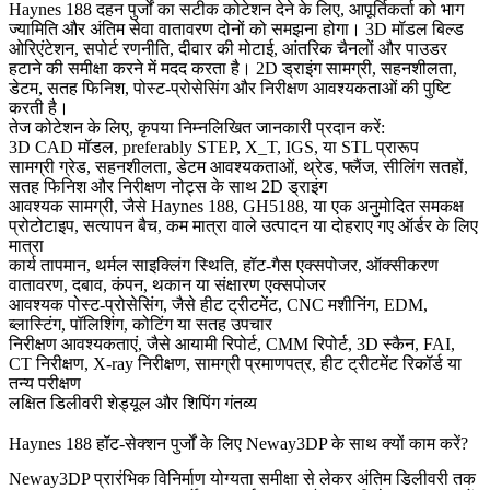
Haynes 188 दहन पुर्जों का सटीक कोटेशन देने के लिए, आपूर्तिकर्ता को भाग
ज्यामिति और अंतिम सेवा वातावरण दोनों को समझना होगा। 3D मॉडल बिल्ड
ओरिएंटेशन, सपोर्ट रणनीति, दीवार की मोटाई, आंतरिक चैनलों और पाउडर
हटाने की समीक्षा करने में मदद करता है। 2D ड्राइंग सामग्री, सहनशीलता,
डेटम, सतह फिनिश, पोस्ट-प्रोसेसिंग और निरीक्षण आवश्यकताओं की पुष्टि
करती है।
तेज कोटेशन के लिए, कृपया निम्नलिखित जानकारी प्रदान करें:
3D CAD मॉडल, preferably STEP, X_T, IGS, या STL प्रारूप
सामग्री ग्रेड, सहनशीलता, डेटम आवश्यकताओं, थ्रेड, फ्लैंज, सीलिंग सतहों,
सतह फिनिश और निरीक्षण नोट्स के साथ 2D ड्राइंग
आवश्यक सामग्री, जैसे Haynes 188, GH5188, या एक अनुमोदित समकक्ष
प्रोटोटाइप, सत्यापन बैच, कम मात्रा वाले उत्पादन या दोहराए गए ऑर्डर के लिए
मात्रा
कार्य तापमान, थर्मल साइक्लिंग स्थिति, हॉट-गैस एक्सपोजर, ऑक्सीकरण
वातावरण, दबाव, कंपन, थकान या संक्षारण एक्सपोजर
आवश्यक पोस्ट-प्रोसेसिंग, जैसे हीट ट्रीटमेंट, CNC मशीनिंग, EDM,
ब्लास्टिंग, पॉलिशिंग, कोटिंग या सतह उपचार
निरीक्षण आवश्यकताएं, जैसे आयामी रिपोर्ट, CMM रिपोर्ट, 3D स्कैन, FAI,
CT निरीक्षण, X-ray निरीक्षण, सामग्री प्रमाणपत्र, हीट ट्रीटमेंट रिकॉर्ड या
तन्य परीक्षण
लक्षित डिलीवरी शेड्यूल और शिपिंग गंतव्य
Haynes 188 हॉट-सेक्शन पुर्जों के लिए Neway3DP के साथ क्यों काम करें?
Neway3DP प्रारंभिक विनिर्माण योग्यता समीक्षा से लेकर अंतिम डिलीवरी तक