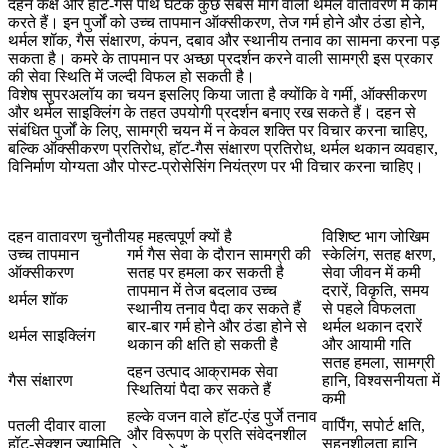
दहन कक्ष और हॉट-गैस पाथ घटक कुछ सबसे मांग वाली थर्मल वातावरण में काम
करते हैं। इन पुर्जों को उच्च तापमान ऑक्सीकरण, तेज गर्म होने और ठंडा होने,
थर्मल शॉक, गैस संक्षारण, कंपन, दबाव और स्थानीय तनाव का सामना करना पड़
सकता है। कमरे के तापमान पर अच्छा प्रदर्शन करने वाली सामग्री इस प्रकार
की सेवा स्थिति में जल्दी विफल हो सकती है।
विशेष सुपरअलॉय का चयन इसलिए किया जाता है क्योंकि वे गर्मी, ऑक्सीकरण
और थर्मल साइक्लिंग के तहत उपयोगी प्रदर्शन बनाए रख सकते हैं। दहन से
संबंधित पुर्जों के लिए, सामग्री चयन में न केवल शक्ति पर विचार करना चाहिए,
बल्कि ऑक्सीकरण प्रतिरोध, हॉट-गैस संक्षारण प्रतिरोध, थर्मल थकान व्यवहार,
विनिर्माण योग्यता और पोस्ट-प्रोसेसिंग नियंत्रण पर भी विचार करना चाहिए।
दहन वातावरण चुनौती
यह महत्वपूर्ण क्यों है
विशिष्ट भाग जोखिम
उच्च तापमान
गर्म गैस सेवा के दौरान सामग्री की
स्केलिंग, सतह क्षरण,
ऑक्सीकरण
सतह पर हमला कर सकती है
सेवा जीवन में कमी
तापमान में तेज बदलाव उच्च
दरारें, विकृति, समय
थर्मल शॉक
स्थानीय तनाव पैदा कर सकते हैं
से पहले विफलता
बार-बार गर्म होने और ठंडा होने से
थर्मल थकान दरारें
थर्मल साइक्लिंग
थकान की क्षति हो सकती है
और आयामी गति
सतह हमला, सामग्री
दहन उत्पाद आक्रामक सेवा
गैस संक्षारण
हानि, विश्वसनीयता में
स्थितियां पैदा कर सकते हैं
कमी
हल्के वजन वाले हॉट-एंड पुर्जे तनाव
पतली दीवार वाला
वार्पिंग, सपोर्ट क्षति,
और विरूपण के प्रति संवेदनशील
हॉट-सेक्शन ज्यामिति
सहनशीलता हानि