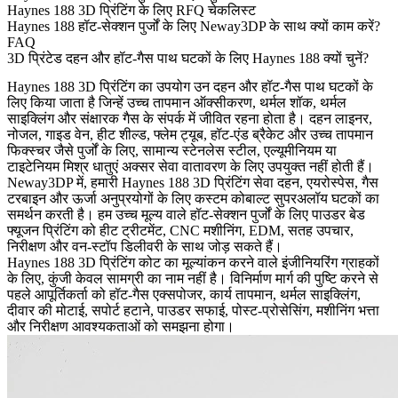
Haynes 188 3D प्रिंटिंग के लिए RFQ चेकलिस्ट
Haynes 188 हॉट-सेक्शन पुर्जों के लिए Neway3DP के साथ क्यों काम करें?
FAQ
3D प्रिंटेड दहन और हॉट-गैस पाथ घटकों के लिए Haynes 188 क्यों चुनें?
Haynes 188 3D प्रिंटिंग का उपयोग उन दहन और हॉट-गैस पाथ घटकों के
लिए किया जाता है जिन्हें उच्च तापमान ऑक्सीकरण, थर्मल शॉक, थर्मल
साइक्लिंग और संक्षारक गैस के संपर्क में जीवित रहना होता है। दहन लाइनर,
नोजल, गाइड वेन, हीट शील्ड, फ्लेम ट्यूब, हॉट-एंड ब्रैकेट और उच्च तापमान
फिक्स्चर जैसे पुर्जों के लिए, सामान्य स्टेनलेस स्टील, एल्यूमीनियम या
टाइटेनियम मिश्र धातुएं अक्सर सेवा वातावरण के लिए उपयुक्त नहीं होती हैं।
Neway3DP में, हमारी
Haynes 188 3D प्रिंटिंग
सेवा दहन, एयरोस्पेस, गैस
टरबाइन और ऊर्जा अनुप्रयोगों के लिए कस्टम कोबाल्ट सुपरअलॉय घटकों का
समर्थन करती है। हम उच्च मूल्य वाले हॉट-सेक्शन पुर्जों के लिए पाउडर बेड
फ्यूजन प्रिंटिंग को हीट ट्रीटमेंट, CNC मशीनिंग, EDM, सतह उपचार,
निरीक्षण और वन-स्टॉप डिलीवरी के साथ जोड़ सकते हैं।
Haynes 188 3D प्रिंटिंग कोट का मूल्यांकन करने वाले इंजीनियरिंग ग्राहकों
के लिए, कुंजी केवल सामग्री का नाम नहीं है। विनिर्माण मार्ग की पुष्टि करने से
पहले आपूर्तिकर्ता को हॉट-गैस एक्सपोजर, कार्य तापमान, थर्मल साइक्लिंग,
दीवार की मोटाई, सपोर्ट हटाने, पाउडर सफाई, पोस्ट-प्रोसेसिंग, मशीनिंग भत्ता
और निरीक्षण आवश्यकताओं को समझना होगा।