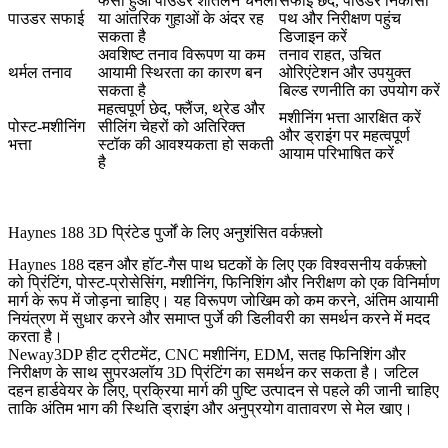
फंसा हुआ पाउडर शीतलन चैनलों
सफाई छेद, पाउडर निकासी
पाउडर सफाई
या आंतरिक गुहाओं के अंदर रह
पथ और निरीक्षण पहुंच
सकता है
डिजाइन करें
अवशिष्ट तनाव विरूपण या कम
तनाव राहत, उचित
थर्मल तनाव
आयामी स्थिरता का कारण बन
ओरिएंटेशन और उपयुक्त
सकता है
बिल्ड रणनीति का उपयोग करें
महत्वपूर्ण छेद, फ्लैंज, थ्रेड और
मशीनिंग भत्ता आरक्षित करें
पोस्ट-मशीनिंग
सीलिंग चेहरों को अतिरिक्त
और ड्राइंग पर महत्वपूर्ण
भत्ता
स्टॉक की आवश्यकता हो सकती
आयाम परिभाषित करें
है
Haynes 188 3D प्रिंटेड पुर्जों के लिए अनुशंसित वर्कफ़्लो
Haynes 188 दहन और हॉट-गैस पाथ घटकों के लिए एक विश्वसनीय वर्कफ़्लो
को प्रिंटिंग, पोस्ट-प्रोसेसिंग, मशीनिंग, फिनिशिंग और निरीक्षण को एक विनिर्माण
मार्ग के रूप में जोड़ना चाहिए। यह विरूपण जोखिम को कम करने, अंतिम आयामी
नियंत्रण में सुधार करने और समाप्त पुर्जे की डिलीवरी का समर्थन करने में मदद
करता है।
Neway3DP हीट ट्रीटमेंट, CNC मशीनिंग, EDM, सतह फिनिशिंग और
निरीक्षण के साथ
सुपरअलॉय 3D प्रिंटिंग
का समर्थन कर सकता है। जटिल
दहन हार्डवेयर के लिए, प्रक्रिया मार्ग की पुष्टि उत्पादन से पहले की जानी चाहिए
ताकि अंतिम भाग की स्थिति ड्राइंग और अनुप्रयोग वातावरण से मेल खाए।