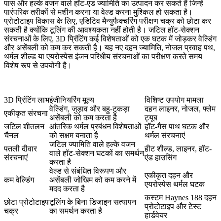
पास और हल्के वजन वाले हॉट-एंड ज्यामिति का उत्पादन कर सकते हैं जिन्हें
पारंपरिक तरीकों से मशीन करना या वेल्ड करना मुश्किल हो सकता है।
प्रोटोटाइप विकास के लिए, एडिटिव मैन्युफैक्चरिंग परीक्षण चक्र को छोटा कर
सकती है क्योंकि टूलिंग की आवश्यकता नहीं होती है। जटिल हॉट-सेक्शन
संरचनाओं के लिए, 3D प्रिंटिंग कई विशेषताओं को एक घटक में जोड़कर वेल्डिंग
और असेंबली को कम कर सकती है। यह नए दहन ज्यामिति, नोजल प्रवाह पथ,
थर्मल शील्ड या एयरोस्पेस इंजन परिधीय संरचनाओं का परीक्षण करते समय
विशेष रूप से उपयोगी है।
3D प्रिंटिंग लाभ
इंजीनियरिंग मूल्य
विशिष्ट उपयोग मामला
वेल्डिंग, जुड़ाव और बहु-टुकड़ा
दहन लाइनर, नोजल, फ्लेम
एकीकृत संरचना
असेंबली को कम करता है
ट्यूब
जटिल शीतलन
आंतरिक थर्मल प्रबंधन विशेषताओं
हॉट-गैस पाथ घटक और
चैनल
को सक्षम बनाता है
थर्मल संरचनाएं
जटिल ज्यामिति वाले हल्के वजन
पतली दीवार
हीट शील्ड, लाइनर, हॉट-
वाले हॉट-सेक्शन घटकों का समर्थन
संरचनाएं
एंड हाउसिंग
करता है
वेल्ड से संबंधित विरूपण और
एकीकृत दहन और
कम वेल्डिंग
असेंबली जोखिम को कम करने में
एयरोस्पेस थर्मल घटक
मदद करता है
कस्टम Haynes 188 दहन
छोटा प्रोटोटाइप
टूलिंग के बिना डिजाइन सत्यापन
प्रोटोटाइप और टेस्ट
चक्र
का समर्थन करता है
हार्डवेयर