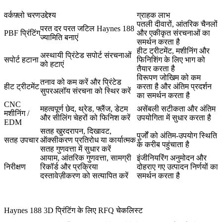
वर्कफ़्लो चरण
उद्देश्य
ग्राहक लाभ
पतली दीवारों, आंतरिक चैनलों
परत दर परत जटिल Haynes 188
PBF प्रिंटिंग
और एकीकृत संरचनाओं का
ज्यामिति बनाएं
समर्थन करता है
हीट ट्रीटमेंट, मशीनिंग और
अस्थायी प्रिंटेड सपोर्ट संरचनाओं
सपोर्ट हटाना
फिनिशिंग के लिए भाग को
को हटाएं
तैयार करता है
विरूपण जोखिम को कम
तनाव को कम करें और प्रिंटेड
हीट ट्रीटमेंट
करता है और अंतिम प्रदर्शन
सुपरअलॉय संरचना को स्थिर करें
का समर्थन करता है
CNC
महत्वपूर्ण छेद, थ्रेड, फ्लैंज, डेटम
असेंबली सटीकता और अंतिम
मशीनिंग
/
और सीलिंग चेहरों को फिनिश करें
उपयोगिता में सुधार करता है
EDM
सतह खुरदरापन, दिखावट,
पुर्जों को अंतिम-उपयोग स्थिति
सतह उपचार
ऑक्सीकरण प्रतिरोध या कार्यात्मक
के करीब पहुंचाता है
सतह गुणवत्ता में सुधार करें
आयाम, आंतरिक गुणवत्ता, सामग्री
इंजीनियरिंग अनुमोदन और
निरीक्षण
रिकॉर्ड और प्रक्रिया
दोहराए गए उत्पादन निर्णयों का
दस्तावेज़ीकरण को सत्यापित करें
समर्थन करता है
Haynes 188 3D प्रिंटिंग के लिए RFQ चेकलिस्ट