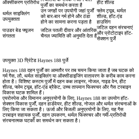
ऑक्सीकरण प्रतिरोध
हीट शील्ड
पुर्जों का समर्थन करता है
उन जगहों पर उपयोगी जहां पुर्जों
फ्लेम ट्यूब, थर्मल
थर्मल साइक्लिंग
को बार-बार गर्म होने और ठंडा
शील्ड, हॉट-एंड
उपयुक्तता
होने का सामना करना पड़ता है
हाउसिंग
जटिल दहन संरचनाएं
पाउडर बेड फ्यूजन
जटिल पतली दीवार और आंतरिक
और प्रोटोटाइप हॉट-
संगतता
चैनल ज्यामिति की अनुमति देता है
सेक्शन पुर्जे
उपयुक्त 3D प्रिंटेड Haynes 188 पुर्जे
Haynes 188 दहन पुर्जों का आमतौर पर तब चयन किया जाता है जब घटक को
गर्म गैस, लौ, थर्मल साइक्लिंग या ऑक्सीडाइजिंग वातावरण के करीब काम करना
होता है। विशिष्ट कस्टम पुर्जों में दहन कक्ष लाइनर, नोजल, गाइड वेन, हीट
शील्ड, फ्लेम ट्यूब, हॉट-एंड ब्रैकेट, उच्च तापमान फिक्स्चर और गैस टरबाइन
विकास घटक शामिल हैं।
एयरोस्पेस और विमानन
अनुप्रयोगों के लिए, Haynes 188 का उपयोग हॉट-
सेक्शन विकास पुर्जों, दहन हार्डवेयर, हीट शील्ड, नोजल और थर्मल संरचनाओं के
लिए किया जा सकता है।
ऊर्जा और बिजली
अनुप्रयोगों के लिए, यह गैस
टरबाइन सहायक पुर्जों, दहन उपकरण, थर्मल फिक्स्चर और गर्मी-प्रतिरोधी
संरचनात्मक घटकों का समर्थन कर सकता है।