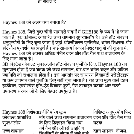
हो सकते हैं
Haynes 188 को अलग क्या बनाता है?
Haynes 188, जिसे कुछ चीनी सामग्री संदर्भों में GH5188 के रूप में भी जाना
जाता है, एक कोबाल्ट-आधारित उच्च तापमान सुपरअलॉय है। इसे हॉट-सेक्शन
अनुप्रयोगों के लिए चुना जाता है जहां ऑक्सीकरण प्रतिरोध, थर्मल स्थिरता और
हॉट-गैस प्रदर्शन महत्वपूर्ण हैं। कई सामान्य निकल मिश्र धातुओं की तुलना में,
Haynes 188 को अक्सर अधिक गंभीर दहन और हॉट-गैस पाथ वातावरण के
लिए माना जाता है।
3D प्रिंटेड कोबाल्ट सुपरअलॉय हॉट-सेक्शन पुर्जों के लिए, Haynes 188 तब
मूल्यवान होता है जब घटक को उच्च तापमान, बार-बार थर्मल चक्र और जटिल
ज्यामिति को संभालना होता है। इसे आमतौर पर साधारण दिखावटी प्रोटोटाइप
या कम तापमान वाले पुर्जों के लिए नहीं चुना जाता है। यह उच्च मूल्य वाले दहन
हार्डवेयर, एयरोस्पेस हॉट-एंड विकास पुर्जों, गैस टरबाइन घटकों और ऊर्जा
उपकरण संरचनाओं के लिए बेहतर उपयुक्त है।
Haynes 188 विशेषता
इंजीनियरिंग मूल्य
विशिष्ट अनुप्रयोग फिट
कोबाल्ट-आधारित
मांग वाले उच्च तापमान वातावरण
दहन और हॉट-गैस पाथ
सुपरअलॉय
के लिए डिज़ाइन किया गया
घटक
गर्म गैस और ऑक्सीडाइजिंग
उच्च तापमान
दहन लाइनर, नोजल,
स्थितियों के संपर्क में आने वाले