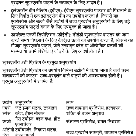
प्रदर्शन सुपरएलॉय पार्ट्स के उत्पादन के लिए आदर्श है।
इलेक्ट्रॉन बीम मेल्टिंग (ईबीएम)
: ईबीएम सुपरएलॉय पाउडर को पिघलाने के
लिए निर्वात में एक इलेक्ट्रॉन बीम का उपयोग करता है, जिससे यह
एयरोस्पेस
और ऊर्जा जैसे उद्योगों में उच्च-प्रदर्शन अनुप्रयोगों के लिए बड़े
सुपरएलॉय पार्ट्स बनाने के लिए उपयुक्त हो जाता है।
डायरेक्ट एनर्जी डिपॉज़िशन (डीईडी)
: डीईडी सुपरएलॉय पाउडर को जमा
करते समय पिघलाने के लिए केंद्रित ऊर्जा का उपयोग करता है, जिससे यह
मौजूदा सुपरएलॉय पार्ट्स, जैसे टरबाइन ब्लेड या औद्योगिक घटकों की
मरम्मत या उनमें विशेषताएं जोड़ने के लिए आदर्श होता है।
सुपरएलॉय 3डी प्रिंटिंग के प्रमुख अनुप्रयोग
सुपरएलॉय 3डी प्रिंटिंग का उपयोग विभिन्न उद्योगों में किया जाता है जहां चरम
वातावरणों को कस्टम, उच्च-प्रदर्शन वाले पार्ट्स की आवश्यकता होती है।
प्रमुख अनुप्रयोगों में शामिल हैं:
उद्योग
अनुप्रयोग
लाभ
एयरो
जेट इंजन घटक, टरबाइन
उच्च तापमान प्रतिरोध, हल्कापन,
स्पेस
ब्लेड, ईंधन नोजल
शक्ति-से-वजन अनुपात
गैस टर्बाइन, दहन कक्ष, हीट
ऊर्जा
संक्षारण प्रतिरोध, थर्मल स्थिरता
एक्सचेंजर
ऑटोमो
टर्बोचार्जर, निकास घटक,
उच्च-प्रदर्शन सामग्री, तापमान प्रतिरोध
टिव
इंजन पार्ट्स