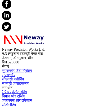
Neway Precision Works Ltd.
नं.3 लेफुशान इंडस्ट्री वेस्ट रोड
फेंगगांग, डोंगगुआन, चीन
पिन 523000
सेवाएं
सुपरएलॉय 3डी प्रिंटिंग
सुपरएलॉय
सीएनसी मशीनिंग
सामग्री एक्सट्रूज़न
समाधान
रैपिड प्रोटोटाइपिंग
निर्माण और टूलिंग
एयरोस्पेस और एविएशन
ऑटोमोटिव