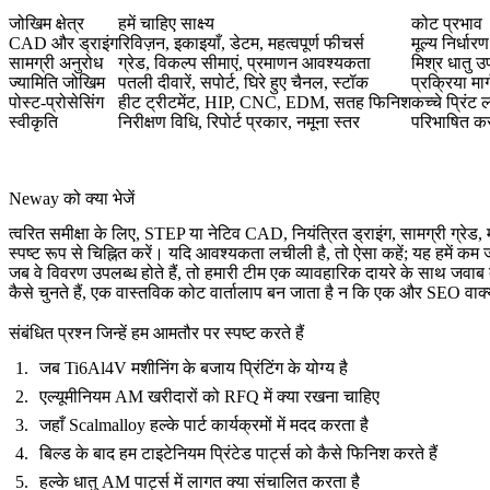
जोखिम क्षेत्र
हमें चाहिए साक्ष्य
कोट प्रभाव
CAD और ड्राइंग
रिविज़न, इकाइयाँ, डेटम, महत्वपूर्ण फीचर्स
मूल्य निर्धा
सामग्री अनुरोध
ग्रेड, विकल्प सीमाएं, प्रमाणन आवश्यकता
मिश्र धातु 
ज्यामिति जोखिम
पतली दीवारें, सपोर्ट, घिरे हुए चैनल, स्टॉक
प्रक्रिया म
पोस्ट-प्रोसेसिंग
हीट ट्रीटमेंट, HIP, CNC, EDM, सतह फिनिश
कच्चे प्रिं
स्वीकृति
निरीक्षण विधि, रिपोर्ट प्रकार, नमूना स्तर
परिभाषित करत
Neway को क्या भेजें
त्वरित समीक्षा के लिए, STEP या नेटिव CAD, नियंत्रित ड्राइंग, सामग्री ग्रेड,
स्पष्ट रूप से चिह्नित करें। यदि आवश्यकता लचीली है, तो ऐसा कहें; यह हमें कम
जब वे विवरण उपलब्ध होते हैं, तो हमारी टीम एक व्यावहारिक दायरे के साथ जवाब दे
कैसे चुनते हैं, एक वास्तविक कोट वार्तालाप बन जाता है न कि एक और SEO वाक
संबंधित प्रश्न जिन्हें हम आमतौर पर स्पष्ट करते हैं
जब Ti6Al4V मशीनिंग के बजाय प्रिंटिंग के योग्य है
एल्यूमीनियम AM खरीदारों को RFQ में क्या रखना चाहिए
जहाँ Scalmalloy हल्के पार्ट कार्यक्रमों में मदद करता है
बिल्ड के बाद हम टाइटेनियम प्रिंटेड पार्ट्स को कैसे फिनिश करते हैं
हल्के धातु AM पार्ट्स में लागत क्या संचालित करता है