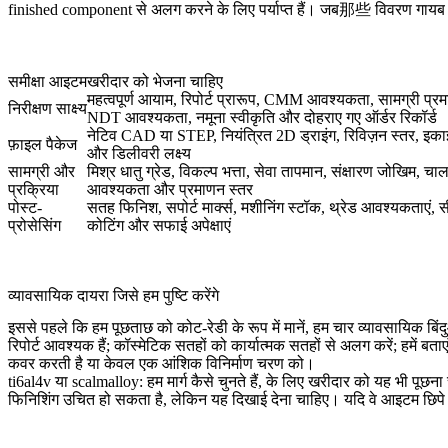
finished component से अलग करने के लिए पर्याप्त हैं। जब那些 विवरण गायब हो
समीक्षा आइटम
खरीदार को भेजना चाहिए
महत्वपूर्ण आयाम, रिपोर्ट प्रारूप, CMM आवश्यकता, सामग्री प्रम
निरीक्षण साक्ष्य
NDT आवश्यकता, नमूना स्वीकृति और दोहराए गए ऑर्डर रिकॉर्ड
नेटिव CAD या STEP, नियंत्रित 2D ड्राइंग, रिविज़न स्तर, इकाइय
फ़ाइल पैकेज
और डिलीवरी लक्ष्य
सामग्री और
मिश्र धातु ग्रेड, विकल्प भत्ता, सेवा तापमान, संक्षारण जोखिम, च
प्रक्रिया
आवश्यकता और प्रमाणन स्तर
पोस्ट-
सतह फिनिश, सपोर्ट मार्क्स, मशीनिंग स्टॉक, थ्रेड आवश्यकताएं, 
प्रोसेसिंग
कोटिंग और सफाई अपेक्षाएं
व्यावसायिक दायरा जिसे हम पुष्टि करेंगे
इससे पहले कि हम पूछताछ को कोट-रेडी के रूप में मानें, हम चार व्यावसायिक बिंदु
रिपोर्ट आवश्यक हैं; कॉस्मेटिक सतहों को कार्यात्मक सतहों से अलग करें; हमें बता
कवर करती है या केवल एक आंशिक विनिर्माण चरण को।
ti6al4v या scalmalloy: हम मार्ग कैसे चुनते हैं, के लिए खरीदार को यह भी प
फिनिशिंग उचित हो सकता है, लेकिन यह दिखाई देना चाहिए। यदि वे आइटम छिप