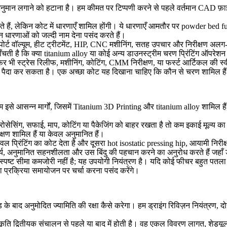
न लगाने को हटाना है। हम कीमत पर टिप्पणी करने से पहले वर्तमान CAD फ़ाइल, ड्र
हैं, लेकिन कोट में धारणाएँ शामिल होंगी। ये धारणाएँ आमतौर पर
powder bed f
 इन धारणाओं को जल्दी नाम देना पसंद करते हैं।
्ट वॉल्यूम, हीट ट्रीटमेंट, HIP, CNC मशीनिंग, सतह उपचार और निरीक्षण अलग-अलग
ाँचती है कि क्या
titanium alloy
या कोई अन्य डाउनस्ट्रीम चरण प्रिंटिंग ऑपरेश
 फिर भी स्ट्रेस रिलीफ, मशीनिंग, कोटिंग, CMM निरीक्षण, या फर्स्ट आर्टिकल की 
ंघर्ष पैदा कर सकता है। एक अच्छा कोट यह दिखाना चाहिए कि कौन से चरण शामिल 
म इसे आसन्न मार्गों, जिसमें
Titanium 3D Printing
और
titanium alloy
शामिल हैं
प्रोसेसिंग, सफाई, माप, कोटिंग या पैकेजिंग को बाहर रखता है तो कम इकाई मूल्य क
क्षण शामिल हैं या केवल अनुमानित हैं।
वल प्रिंटिंग का कोट देता है और दूसरा
hot isostatic pressing hip
, आयामी निरीक
्य, अनुमानित सहनशीलता और उस बिंदु की पहचान करने का अनुरोध करते हैं जहाँ ड्रा
ट सीमा कमजोरी नहीं है; यह उपयोगी नियंत्रण है। यदि कोई फीचर बहुत पतला है, स
ा प्रक्रिया समायोजन पर चर्चा करना पसंद करेंगे।
 बाद अनुमोदित ज्यामिति की रक्षा कैसे करेगा। हम ड्राइंग रिविज़न नियंत्रण, दोह
्वीकृति द्वितीयक संचालन से पहले या बाद में होती है। वह एकल विवरण लागत, शेड