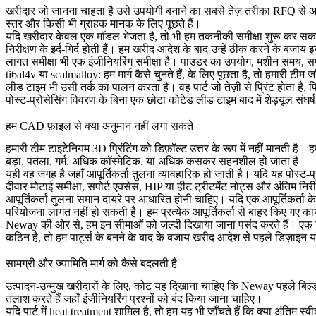
खरीदार जो जानना चाहता है उसे उपयोगी बनाने का सबसे तेज़ तरीका RFQ से अनुमा
स्तर और किसी भी ग्राहक मानक के लिए पूछते हैं।
यदि खरीदार केवल एक मॉडल भेजता है, तो भी हम तकनीकी समीक्षा शुरू कर सकते 
निरीक्षण के इर्द-गिर्द होती हैं। हम खरीद आदेश के बाद उन्हें ठीक करने के बजाय
लागत समीक्षा भी एक इंजीनियरिंग समीक्षा है। पाउडर का उपयोग, मशीन समय, सपोर
ti6al4v या scalmalloy: हम मार्ग कैसे चुनते हैं, के लिए पूछता है, तो हमारी टीम ज
लीड टाइम भी उसी तर्क का पालन करता है। वह पार्ट जो तेज़ी से प्रिंट होता है,
पोस्ट-प्रोसेसिंग विवरण के बिना एक छोटा कोटेड लीड टाइम बाद में शेड्यूल स
हम CAD फ़ाइल से क्या अनुमान नहीं लगा सकते
हमारी टीम टाइटेनियम 3D प्रिंटिंग को डिफ़ॉल्ट उत्तर के रूप में नहीं मानती है। ह
बड़ा, पतला, गर्म, अधिक कॉस्मेटिक, या अधिक कसकर सहनशील हो जाता है।
यही वह जगह है जहाँ आपूर्तिकर्ता तुलना व्यावहारिक हो जाती है। यदि यह पोस्ट-
दीवार मोटाई समीक्षा, सपोर्ट एक्सेस, HIP या हीट ट्रीटमेंट नोट्स और अंतिम निरी
आपूर्तिकर्ता तुलना समान दायरे पर आधारित होनी चाहिए। यदि एक आपूर्तिकर्ता के
परियोजना लागत नहीं हो सकती है। हम प्रत्येक आपूर्तिकर्ता से बाहर किए गए कार
Neway की ओर से, हम इन सीमाओं को जल्दी दिखाया जाना पसंद करते हैं। एक स्पष्
कठिन है, तो हम पार्ट्स के बनने के बाद के बजाय खरीद आदेश से पहले डिज़ाइन य
सामग्री और ज्यामिति मार्ग को कैसे बदलती है
उत्पादन-उन्मुख खरीदारों के लिए, कोट यह दिखाना चाहिए कि Neway पहले बिल्ड के
तलाश करते हैं जहाँ इंजीनियरिंग प्रश्नों को बंद किया जाना चाहिए।
यदि पार्ट में
heat treatment
शामिल है, तो हम यह भी जाँचते हैं कि क्या अंतिम स