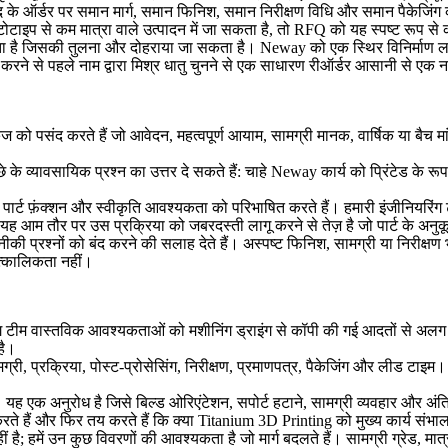
बाद के ऑर्डर पर समान मार्ग, समान फिनिश, समान निरीक्षण विधि और समान पैकेजिं
ोटोटाइप से कम मात्रा वाले उत्पादन में जा सकता है, तो RFQ को यह स्पष्ट रूप स
िलता है जिसकी तुलना और दोहराया जा सकता है। Neway को एक स्थिर विनिर्माण लक
रने से पहले नाम द्वारा मिश्र धातु चुनने से एक साधारण रीऑर्डर आसानी से एक नई
केज को पसंद करते हैं जो आवेदन, महत्वपूर्ण आयाम, सामग्री मानक, वार्षिक या ब
े व्यावसायिक प्रश्न का उत्तर दे सकते हैं: चाहे Neway कार्य को प्रिंटेड के रूप मे
। वे पार्ट फ़ंक्शन और स्वीकृति आवश्यकता को परिभाषित करते हैं। हमारी इंजीनियर
 यह आम तौर पर उस प्रक्रिया को जबरदस्ती लागू करने से तेज़ है जो पार्ट के अनुक
की प्रश्नों को बंद करने की सलाह देते हैं। अस्पष्ट फिनिश, सामग्री या निरीक्ष
ात्कालिकता नहीं।
 इंजीनियरिंग टीम वास्तविक आवश्यकताओं को मशीनिंग ड्राइंग से कॉपी की गई आदतों 
है।
मग्री, प्रक्रिया, पोस्ट-प्रोसेसिंग, निरीक्षण, प्रमाणपत्र, पैकेजिंग और लीड टाइम
है। यह एक अनुरोध है जिसे बिल्ड ओरिएंटेशन, सपोर्ट हटाने, सामग्री व्यवहार और अंत
रते हैं और फिर तय करते हैं कि क्या
Titanium 3D Printing
को मुख्य कार्य संभा
 है; हमें उन कुछ विवरणों की आवश्यकता है जो मार्ग बदलते हैं। सामग्री ग्रेड, मा