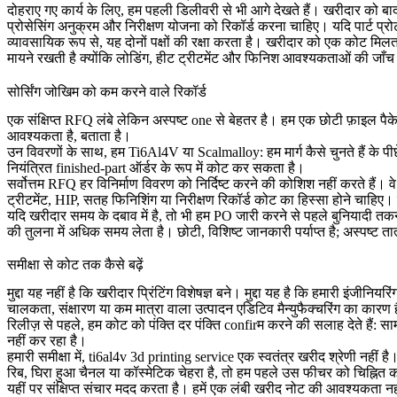
दोहराए गए कार्य के लिए, हम पहली डिलीवरी से भी आगे देखते हैं। खरीदार को 
प्रोसेसिंग अनुक्रम और निरीक्षण योजना को रिकॉर्ड करना चाहिए। यदि पार्ट प्र
व्यावसायिक रूप से, यह दोनों पक्षों की रक्षा करता है। खरीदार को एक कोट म
मायने रखती है क्योंकि लोडिंग, हीट ट्रीटमेंट और फिनिश आवश्यकताओं की जाँच क
सोर्सिंग जोखिम को कम करने वाले रिकॉर्ड
एक संक्षिप्त RFQ लंबे लेकिन अस्पष्ट one से बेहतर है। हम एक छोटी फ़ाइल पै
आवश्यकता है, बताता है।
उन विवरणों के साथ, हम Ti6Al4V या Scalmalloy: हम मार्ग कैसे चुनते हैं के पीछे क
नियंत्रित finished-part ऑर्डर के रूप में कोट कर सकता है।
सर्वोत्तम RFQ हर विनिर्माण विवरण को निर्दिष्ट करने की कोशिश नहीं करते हैं
ट्रीटमेंट, HIP, सतह फिनिशिंग या निरीक्षण रिकॉर्ड कोट का हिस्सा होने चाहिए।
यदि खरीदार समय के दबाव में है, तो भी हम PO जारी करने से पहले बुनियादी तकनी
की तुलना में अधिक समय लेता है। छोटी, विशिष्ट जानकारी पर्याप्त है; अस्पष्ट त
समीक्षा से कोट तक कैसे बढ़ें
मुद्दा यह नहीं है कि खरीदार प्रिंटिंग विशेषज्ञ बने। मुद्दा यह है कि हमारी
चालकता, संक्षारण या कम मात्रा वाला उत्पादन एडिटिव मैन्युफैक्चरिंग का कारण 
रिलीज़ से पहले, हम कोट को पंक्ति दर पंक्ति confirम करने की सलाह देते हैं: सा
नहीं कर रहा है।
हमारी समीक्षा में, ti6al4v 3d printing service एक स्वतंत्र खरीद श्रेणी नहीं 
रिब, घिरा हुआ चैनल या कॉस्मेटिक चेहरा है, तो हम पहले उस फीचर को चिह्नित क
यहीं पर संक्षिप्त संचार मदद करता है। हमें एक लंबी खरीद नोट की आवश्यकता नहीं