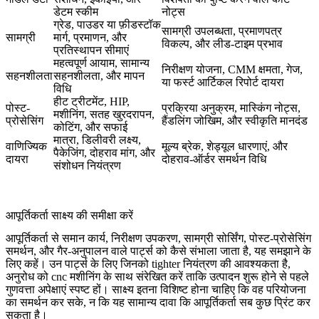
डेटम स्कीम
नोट्स
ग्रेड, पाउडर या फ़ीडस्टॉक
सामग्री उपलब्धता, प्रमाणपत्र
सामग्री
मार्ग, प्रमाणन, और
विकल्प, और लीड-टाइम प्रभाव
प्रतिस्थापन सीमाएं
महत्वपूर्ण आयाम, सामान्य
निरीक्षण योजना, CMM क्षमता, गेज,
सहनशीलता
सहनशीलता, और मापन
या फर्स्ट आर्टिकल रिपोर्ट दायरा
विधि
हीट ट्रीटमेंट, HIP,
पोस्ट-
प्रक्रिया अनुक्रम, मास्किंग नोट्स,
मशीनिंग, सतह खुरदरापन,
प्रोसेसिंग
हैंडलिंग जोखिम, और स्वीकृति मानदंड
कोटिंग, और सफाई
मात्रा, डिलीवरी लक्ष्य,
वाणिज्यिक
मूल्य ब्रेक, शेड्यूल धारणाएं, और
पैकेजिंग, दोहराव मांग, और
दायरा
दोहराव-ऑर्डर समर्थन विधि
संशोधन नियंत्रण
आपूर्तिकर्ता साक्ष्य की समीक्षा करें
आपूर्तिकर्ता से समान कार्य, निरीक्षण उपकरण, सामग्री सोर्सिंग, पोस्ट-प्रोसेसिंग
समर्थन, और गैर-अनुपालन वाले पार्ट्स को कैसे संभाला जाता है, यह समझाने के
लिए कहें। उन पार्ट्स के लिए जिनको tighter नियंत्रण की आवश्यकता है,
अनुरोध को
cnc मशीनिंग
के साथ संरेखित करें ताकि उत्पादन शुरू होने से पहले
गुणवत्ता अपेक्षाएं स्पष्ट हों। साक्ष्य इतना विशिष्ट होना चाहिए कि वह परियोजना
का समर्थन कर सके, न कि यह सामान्य दावा कि आपूर्तिकर्ता सब कुछ प्रिंट कर
सकता है।