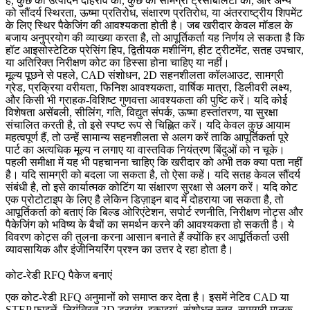
है, कुछ को उत्पादन दोहराव की, कुछ को सामग्री ट्रेसबिलिटी की, और अन्य
को सौंदर्य स्थिरता, ऊष्मा प्रतिरोध, संक्षारण प्रतिरोध, या अंतरराष्ट्रीय शिपमेंट
के लिए स्थिर पैकेजिंग की आवश्यकता होती है। जब खरीदार केवल मॉडल के
बजाय अनुप्रयोग की व्याख्या करता है, तो आपूर्तिकर्ता यह निर्णय ले सकता है कि
हॉट आइसोस्टेटिक प्रेसिंग हिप
, द्वितीयक मशीनिंग, हीट ट्रीटमेंट, सतह उपचार,
या अतिरिक्त निरीक्षण कोट का हिस्सा होना चाहिए या नहीं।
मूल्य पूछने से पहले, CAD संशोधन, 2D सहनशीलता कॉलआउट, सामग्री
ग्रेड, प्रक्रिया वरीयता, फिनिश आवश्यकता, वार्षिक मात्रा, डिलीवरी लक्ष्य,
और किसी भी ग्राहक-विशिष्ट गुणवत्ता आवश्यकता की पुष्टि करें। यदि कोई
विशेषता असेंबली, सीलिंग, गति, विद्युत संपर्क, ऊष्मा हस्तांतरण, या सुरक्षा
संचालित करती है, तो इसे स्पष्ट रूप से चिह्नित करें। यदि केवल कुछ आयाम
महत्वपूर्ण हैं, तो उन्हें सामान्य सहनशीलता से अलग करें ताकि आपूर्तिकर्ता पूरे
पार्ट का अत्यधिक मूल्य न लगाए या वास्तविक नियंत्रण बिंदुओं को न चूके।
पहली समीक्षा में यह भी पहचानना चाहिए कि खरीदार को अभी तक क्या पता नहीं
है। यदि सामग्री को बदला जा सकता है, तो ऐसा कहें। यदि सतह केवल सौंदर्य
संबंधी है, तो इसे कार्यात्मक कोटिंग या संक्षारण सुरक्षा से अलग करें। यदि कोट
एक प्रोटोटाइप के लिए है लेकिन डिज़ाइन बाद में दोहराया जा सकता है, तो
आपूर्तिकर्ता को बताएं कि बिल्ड ओरिएंटेशन, सपोर्ट रणनीति, निरीक्षण नोट्स और
पैकेजिंग को भविष्य के बैचों का समर्थन करने की आवश्यकता हो सकती है। ये
विवरण कोट्स की तुलना करना आसान बनाते हैं क्योंकि हर आपूर्तिकर्ता उसी
व्यावसायिक और इंजीनियरिंग प्रश्न का उत्तर दे रहा होता है।
कोट-रेडी RFQ पैकेज बनाएं
एक कोट-रेडी RFQ अनुमानों को समाप्त कर देता है। इसमें नेटिव CAD या
STEP फ़ाइलें, नियंत्रित 2D ड्राइंग, इकाइयां, संशोधन स्तर, सामग्री मानक,