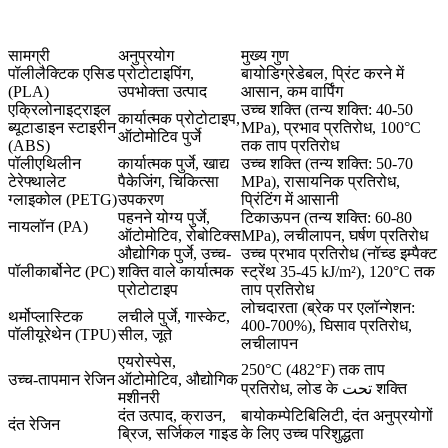
सामग्री
अनुप्रयोग
मुख्य गुण
पॉलीलैक्टिक एसिड
प्रोटोटाइपिंग,
बायोडिग्रेडेबल, प्रिंट करने में
(PLA)
उपभोक्ता उत्पाद
आसान, कम वार्पिंग
एक्रिलोनाइट्राइल
उच्च शक्ति (तन्य शक्ति: 40-50
कार्यात्मक प्रोटोटाइप,
ब्यूटाडाइन स्टाइरीन
MPa), प्रभाव प्रतिरोध, 100°C
ऑटोमोटिव पुर्जे
(ABS)
तक ताप प्रतिरोध
पॉलीएथिलीन
कार्यात्मक पुर्जे, खाद्य
उच्च शक्ति (तन्य शक्ति: 50-70
टेरेफ्थालेट
पैकेजिंग, चिकित्सा
MPa), रासायनिक प्रतिरोध,
ग्लाइकोल (PETG)
उपकरण
प्रिंटिंग में आसानी
पहनने योग्य पुर्जे,
टिकाऊपन (तन्य शक्ति: 60-80
नायलॉन (PA)
ऑटोमोटिव, रोबोटिक्स
MPa), लचीलापन, घर्षण प्रतिरोध
औद्योगिक पुर्जे, उच्च-
उच्च प्रभाव प्रतिरोध (नॉच्ड इम्पैक्ट
पॉलीकार्बोनेट (PC)
शक्ति वाले कार्यात्मक
स्ट्रेंथ 35-45 kJ/m²), 120°C तक
प्रोटोटाइप
ताप प्रतिरोध
लोचदारता (ब्रेक पर एलॉन्गेशन:
थर्मोप्लास्टिक
लचीले पुर्जे, गास्केट,
400-700%), घिसाव प्रतिरोध,
पॉलीयूरेथेन (TPU)
सील, जूते
लचीलापन
एयरोस्पेस,
250°C (482°F) तक ताप
उच्च-तापमान रेजिन
ऑटोमोटिव, औद्योगिक
प्रतिरोध, लोड के تحت शक्ति
मशीनरी
दंत उत्पाद, क्राउन,
बायोकम्पेटिबिलिटी, दंत अनुप्रयोगों
दंत रेजिन
ब्रिज, सर्जिकल गाइड
के लिए उच्च परिशुद्धता