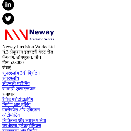
Neway Precision Works Ltd.
नं.3 लेफुशान इंडस्ट्री वेस्ट रोड
फेंगगांग, डोंगगुआन, चीन
पिन 523000
सेवाएं
सुपरएलॉय 3डी प्रिंटिंग
सुपरएलॉय
सीएनसी मशीनिंग
सामग्री एक्सट्रूज़न
समाधान
रैपिड प्रोटोटाइपिंग
निर्माण और टूलिंग
एयरोस्पेस और एविएशन
ऑटोमोटिव
चिकित्सा और स्वास्थ्य सेवा
उपभोक्ता इलेक्ट्रॉनिक्स
वास्तुकला और निर्माण