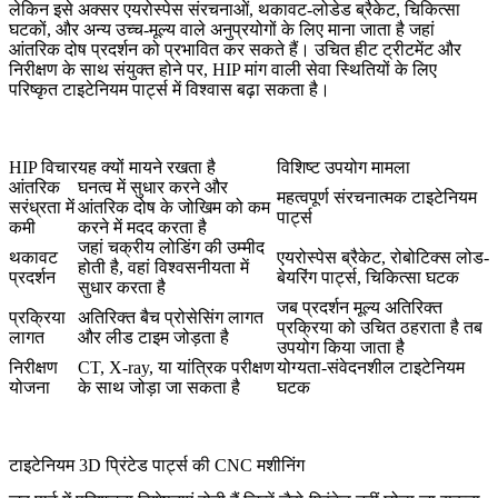
लेकिन इसे अक्सर एयरोस्पेस संरचनाओं, थकावट-लोडेड ब्रैकेट, चिकित्सा
घटकों, और अन्य उच्च-मूल्य वाले अनुप्रयोगों के लिए माना जाता है जहां
आंतरिक दोष प्रदर्शन को प्रभावित कर सकते हैं। उचित हीट ट्रीटमेंट और
निरीक्षण के साथ संयुक्त होने पर, HIP मांग वाली सेवा स्थितियों के लिए
परिष्कृत टाइटेनियम पार्ट्स में विश्वास बढ़ा सकता है।
HIP विचार
यह क्यों मायने रखता है
विशिष्ट उपयोग मामला
आंतरिक
घनत्व में सुधार करने और
महत्वपूर्ण संरचनात्मक टाइटेनियम
सरंध्रता में
आंतरिक दोष के जोखिम को कम
पार्ट्स
कमी
करने में मदद करता है
जहां चक्रीय लोडिंग की उम्मीद
थकावट
एयरोस्पेस ब्रैकेट, रोबोटिक्स लोड-
होती है, वहां विश्वसनीयता में
प्रदर्शन
बेयरिंग पार्ट्स, चिकित्सा घटक
सुधार करता है
जब प्रदर्शन मूल्य अतिरिक्त
प्रक्रिया
अतिरिक्त बैच प्रोसेसिंग लागत
प्रक्रिया को उचित ठहराता है तब
लागत
और लीड टाइम जोड़ता है
उपयोग किया जाता है
निरीक्षण
CT, X-ray, या यांत्रिक परीक्षण
योग्यता-संवेदनशील टाइटेनियम
योजना
के साथ जोड़ा जा सकता है
घटक
टाइटेनियम 3D प्रिंटेड पार्ट्स की CNC मशीनिंग