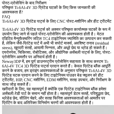
पोस्ट-प्रोसेसिंग के बाद निरीक्षण
परिष्कृत Ti-6Al-4V 3D प्रिंटेड घटकों के लिए किस जानकारी की
आवश्यकता है?
FAQ
Ti-6Al-4V 3D प्रिंटेड पार्ट्स के लिए CNC पोस्ट-मशीनिंग और हीट ट्रीटमेंट
Ti-6Al-4V 3D प्रिंटेड पार्ट्स को अक्सर परिष्कृत कार्यात्मक घटकों के रूप में
उपयोग किए जाने से पहले पोस्ट-प्रोसेसिंग की आवश्यकता होती है। मेटल
एडिटिव मैन्युफैक्चरिंग जटिल TC4 टाइटेनियम ज्यामिति का उत्पादन कर सकती
है, लेकिन जैसे-प्रिंटेड पार्ट में अभी भी सपोर्ट मार्क्स, अवशिष्ट तनाव (residual
stress), खुरदरी सतहें, आयामी भिन्नता, और अधूरे छेद या थ्रेड हो सकते हैं।
एयरोस्पेस, चिकित्सा, रोबोटिक्स, और औद्योगिक असेंबली पार्ट्स के लिए, पोस्ट-
प्रोसेसिंग आमतौर पर अनिवार्य होती है।
Neway3DP में, हम पूर्ण डाउनस्ट्रीम प्रोसेसिंग सहायता के साथ कस्टम
Ti-
6Al-4V TC4 3D प्रिंटेड पार्ट्स
प्रदान करते हैं। केवल प्रिंटेड ब्लैंक आपूर्ति
करने के बजाय, हम ड्राइंग आवश्यकताओं के अनुसार परिष्कृत Ti-6Al-4V 3D
प्रिंटेड घटक प्रदान करने के लिए टाइटेनियम पाउडर बेड फ्यूजन को हीट
ट्रीटमेंट, HIP, CNC मशीनिंग, EDM मशीनिंग, सतह उपचार, और निरीक्षण के
साथ जोड़ सकते हैं।
खरीदारों के लिए, यह महत्वपूर्ण है क्योंकि एक प्रिंटेड टाइटेनियम ब्लैंक हमेशा
असेंबली-रेडी पार्ट के समान नहीं होता है। महत्वपूर्ण डेटम सतहें, परिशुद्धता छेद,
थ्रेडेड छेद, सीलिंग चेहरे, और सतह फिनिश आवश्यकताओं को आमतौर पर
प्रिंटिंग के बाद अतिरिक्त विनिर्माण चरणों की आवश्यकता होती है।