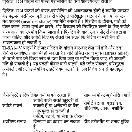
प्रिंटेड TC4 पार्ट्स को पोस्ट-प्रोसेसिंग की क्यों आवश्यकता होती है
प्रिंटेड TC4 पार्ट्स को पोस्ट-प्रोसेसिंग की आवश्यकता होती है क्योंकि पाउडर
बेड फ्यूजन प्रक्रिया पूरी तरह से परिष्कृत परिशुद्धता घटकों के बजाय निकट-
नेट-आकार (near-net-shape) ज्यामिति बनाती है। प्रिंटिंग के दौरान, पार्ट को
एंकर करने, ऊष्मा प्रबंधन करने, और विरूपण को नियंत्रित करने के लिए सपोर्ट
संरचनाओं का उपयोग किया जाता है। प्रिंटिंग के बाद, उन सपोर्ट्स को हटाया
जाना चाहिए, और सपोर्ट किए गए क्षेत्रों को सतह फिनिशिंग या मशीनिंग की
आवश्यकता हो सकती है।
Ti-6Al-4V पार्ट्स में लेजर मेल्टिंग के दौरान बार-बार तेज़ गर्म होने और ठंडा
होने से अवशिष्ट तनाव भी हो सकता है। यदि उचित तनाव मुक्ति (stress relief)
से पहले पार्ट को बिल्ड प्लेट से हटा दिया जाए या मशीन किया जाए, तो आयामी
गति हो सकती है। यह पतली दीवार वाले पार्ट्स, बड़े फ्लैट सेक्शन, परिशुद्धता
असेंबली, और लोड-बेयरिंग टाइटेनियम घटकों के लिए विशेष रूप से महत्वपूर्ण
है।
जैसे-प्रिंटेड स्थिति
यह क्यों मायने रखता है
सामान्य पोस्ट-प्रोसेसिंग मार्ग
सपोर्ट वाली सतहें खुरदरी हो
सपोर्ट हटाना, ग्राइंडिंग,
सपोर्ट मार्क्स
सकती हैं या असेंबली के लिए
पॉलिशिंग, CNC मशीनिंग
अनुपयुक्त हो सकती हैं
कटिंग, हटाने, या सेवा के दौरान
अवशिष्ट तनाव
विरूपण का कारण बन सकता
हीट ट्रीटमेंट या तनाव मुक्ति
है