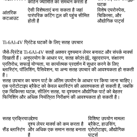
कठिन ज्यामिति का समर्थन करता है
घटक
ऐसी विशेषताएं बना सकता है जहां
विशेष एयरोस्पेस,
आंतरिक
पारंपरिक कटिंग टूल की पहुंच सीमित
चिकित्सा, और
कटआउट
होती है
औद्योगिक पार्ट्स
Ti-6Al-4V प्रिंटेड घटकों के लिए सतह उपचार
जैसे-प्रिंटेड Ti-6Al-4V सतहें अक्सर दृश्यमान लेयर बनावट और संपर्क मार्क्स
दिखाती हैं। अनुप्रयोग के आधार पर, सतह को外观, खुरदरापन, संक्षारण
प्रतिरोध, सफाई योग्यता, या कार्यात्मक प्रदर्शन में सुधार करने के लिए
ब्लास्टिंग, पॉलिशिंग, पैसिवेशन, या अन्य
सतह उपचार
की आवश्यकता हो सकती
है।
सतह उपचार का चयन पार्ट के अंतिम उपयोग के आधार पर किया जाना चाहिए।
एक प्रोटोटाइप ब्रैकेट को केवल ब्लास्टिंग की आवश्यकता हो सकती है, जबकि
एक चिकित्सा घटक, सीलिंग सतह, या दृश्यमान औद्योगिक पार्ट को बेहतर
फिनिशिंग और अधिक नियंत्रित निरीक्षण की आवश्यकता हो सकती है।
सतह प्रक्रिया
उद्देश्य
विशिष्ट उपयोग मामला
दृश्य लेयर मार्क्स को कम करता है
ब्रैकेट, हाउसिंग,
सैंड ब्लास्टिंग
और अधिक एक समान सतह बनाता
प्रोटोटाइप, औद्योगिक
है
पार्ट्स