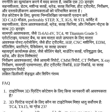
रणनीति का मूल्यांकन करने में मदद करता है, जबकि एक 2D ड्राइंग
सहनशीलता, डेटम, मशीन्ड सतहें, थ्रेड, सतह फिनिश, हीट ट्रीटमेंट, निरीक्षण,
और दस्तावेज़ीकरण आवश्यकताओं को परिभाषित करता है।
तेज़ कोटेशन के लिए, कृपया निम्नलिखित जानकारी प्रदान करें:
3D CAD मॉडल, preferably STEP, X_T, IGS, या STL फॉर्मेट में
सहनशीलता, डेटम आवश्यकताओं, थ्रेड, सतह फिनिश, और निरीक्षण नोट्स के
साथ 2D ड्राइंग
सामग्री आवश्यकता, जैसे Ti-6Al-4V, TC4, या Titanium Grade 5
प्रोटोटाइप, पायलट बैच, या कम मात्रा वाले उत्पादन के लिए मात्रा
आवश्यक पोस्ट-प्रोसेसिंग, जैसे हीट ट्रीटमेंट, HIP, CNC मशीनिंग, EDM,
पॉलिशिंग, ब्लास्टिंग, पैसिवेशन, या सतह उपचार
महत्वपूर्ण कार्यात्मक क्षेत्र, जैसे सीलिंग चेहरे, माउंटिंग सतहें, परिशुद्धता छेद,
थ्रेड, और डेटम विशेषताएं
निरीक्षण आवश्यकताएं, जैसे आयामी रिपोर्ट, CMM रिपोर्ट, CT निरीक्षण, X-ray
निरीक्षण, सामग्री प्रमाणपत्र, हीट ट्रीटमेंट रिकॉर्ड, HIP रिकॉर्ड, या सतह
खुरदरापन रिपोर्ट
लक्षित डिलीवरी शेड्यूल और शिपिंग गंतव्य
FAQ
टाइटेनियम 3D प्रिंटिंग कोटेशन के लिए किस जानकारी की आवश्यकता
है?
3D प्रिंटेड पार्ट्स के लिए कौन सा टाइटेनियम मिश्र धातु सर्वोत्तम है:
TC4, TA15, या ग्रेड 23?