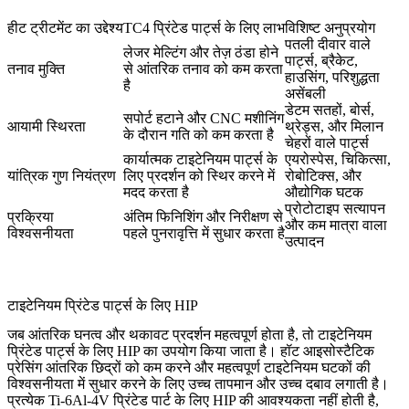
हीट ट्रीटमेंट का उद्देश्य
TC4 प्रिंटेड पार्ट्स के लिए लाभ
विशिष्ट अनुप्रयोग
पतली दीवार वाले
लेजर मेल्टिंग और तेज़ ठंडा होने
पार्ट्स, ब्रैकेट,
तनाव मुक्ति
से आंतरिक तनाव को कम करता
हाउसिंग, परिशुद्धता
है
असेंबली
डेटम सतहों, बोर्स,
सपोर्ट हटाने और CNC मशीनिंग
आयामी स्थिरता
थ्रेड्स, और मिलान
के दौरान गति को कम करता है
चेहरों वाले पार्ट्स
कार्यात्मक टाइटेनियम पार्ट्स के
एयरोस्पेस, चिकित्सा,
यांत्रिक गुण नियंत्रण
लिए प्रदर्शन को स्थिर करने में
रोबोटिक्स, और
मदद करता है
औद्योगिक घटक
प्रोटोटाइप सत्यापन
प्रक्रिया
अंतिम फिनिशिंग और निरीक्षण से
और कम मात्रा वाला
विश्वसनीयता
पहले पुनरावृत्ति में सुधार करता है
उत्पादन
टाइटेनियम प्रिंटेड पार्ट्स के लिए HIP
जब आंतरिक घनत्व और थकावट प्रदर्शन महत्वपूर्ण होता है, तो
टाइटेनियम
प्रिंटेड पार्ट्स के लिए HIP
का उपयोग किया जाता है। हॉट आइसोस्टैटिक
प्रेसिंग आंतरिक छिद्रों को कम करने और महत्वपूर्ण टाइटेनियम घटकों की
विश्वसनीयता में सुधार करने के लिए उच्च तापमान और उच्च दबाव लगाती है।
प्रत्येक Ti-6Al-4V प्रिंटेड पार्ट के लिए HIP की आवश्यकता नहीं होती है,