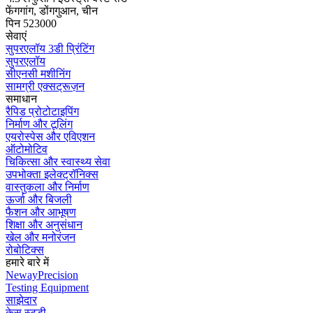
फेंगगांग, डोंगगुआन, चीन
पिन 523000
सेवाएं
सुपरएलॉय 3डी प्रिंटिंग
सुपरएलॉय
सीएनसी मशीनिंग
सामग्री एक्सट्रूज़न
समाधान
रैपिड प्रोटोटाइपिंग
निर्माण और टूलिंग
एयरोस्पेस और एविएशन
ऑटोमोटिव
चिकित्सा और स्वास्थ्य सेवा
उपभोक्ता इलेक्ट्रॉनिक्स
वास्तुकला और निर्माण
ऊर्जा और बिजली
फैशन और आभूषण
शिक्षा और अनुसंधान
खेल और मनोरंजन
रोबोटिक्स
हमारे बारे में
NewayPrecision
Testing Equipment
साझेदार
केस स्टडी