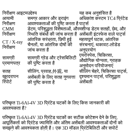
निरीक्षण आइटम
उद्देश्य
यह कब अनुशंसित है
आयामी
समग्र आकार और ड्राइंग
अधिकांश कस्टम TC4 प्रिंटेड
निरीक्षण
आवश्यकताओं की पुष्टि करता है
पार्ट्स
CMM
डेटम, परिशुद्धता विशेषताओं, और
मशीन्ड डेटम सतहों, छेद, और
निरीक्षण
स्थिति संबंधों की जांच करता है
असेंबली इंटरफेस वाले पार्ट्स
आंतरिक सरंध्रता, छिपी हुई
महत्वपूर्ण घटक, आंतरिक
CT / X-ray
चैनलों, या आंतरिक दोषों की
संरचनाएं, थकावट-लोडेड
निरीक्षण
जांच करता है
अनुप्रयोग
एयरोस्पेस, चिकित्सा,
सामग्री
सामग्री ग्रेड और ट्रेसबिलिटी
औद्योगिक योग्यता, ग्राहक
प्रमाणपत्र
की पुष्टि करता है
अनुमोदन परियोजनाएं
सतह
सीलिंग, प्रवाह,外观, या
सीलिंग चेहरे, चिकित्सा पार्ट्स,
खुरदरापन
दृश्यमान पार्ट्स, परिशुद्धता
असेंबली के लिए सतह गुणवत्ता
रिपोर्ट
असेंबली
की पुष्टि करता है
परिष्कृत Ti-6Al-4V 3D प्रिंटेड घटकों के लिए किस जानकारी की
आवश्यकता है?
परिष्कृत Ti-6Al-4V 3D प्रिंटेड घटकों का सटीक कोटेशन देने के लिए,
आपूर्तिकर्ता को प्रिंटेड ज्यामिति और अंतिम असेंबली आवश्यकताओं दोनों को
समझने की आवश्यकता होती है। एक 3D मॉडल प्रिंटेबिलिटी और सपोर्ट