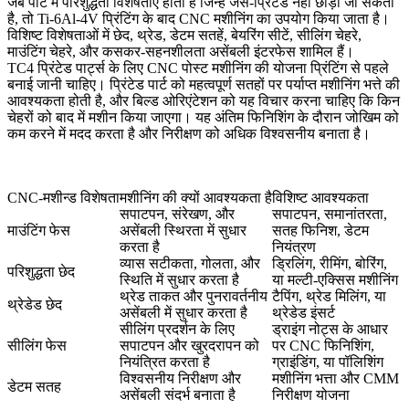
जब पार्ट में परिशुद्धता विशेषताएं होती हैं जिन्हें जैसे-प्रिंटेड नहीं छोड़ा जा सकता
है, तो Ti-6Al-4V प्रिंटिंग के बाद
CNC मशीनिंग
का उपयोग किया जाता है।
विशिष्ट विशेषताओं में छेद, थ्रेड, डेटम सतहें, बेयरिंग सीटें, सीलिंग चेहरे,
माउंटिंग चेहरे, और कसकर-सहनशीलता असेंबली इंटरफेस शामिल हैं।
TC4 प्रिंटेड पार्ट्स के लिए CNC पोस्ट मशीनिंग की योजना प्रिंटिंग से पहले
बनाई जानी चाहिए। प्रिंटेड पार्ट को महत्वपूर्ण सतहों पर पर्याप्त मशीनिंग भत्ते की
आवश्यकता होती है, और बिल्ड ओरिएंटेशन को यह विचार करना चाहिए कि किन
चेहरों को बाद में मशीन किया जाएगा। यह अंतिम फिनिशिंग के दौरान जोखिम को
कम करने में मदद करता है और निरीक्षण को अधिक विश्वसनीय बनाता है।
CNC-मशीन्ड विशेषता
मशीनिंग की क्यों आवश्यकता है
विशिष्ट आवश्यकता
सपाटपन, संरेखण, और
सपाटपन, समानांतरता,
माउंटिंग फेस
असेंबली स्थिरता में सुधार
सतह फिनिश, डेटम
करता है
नियंत्रण
व्यास सटीकता, गोलता, और
ड्रिलिंग, रीमिंग, बोरिंग,
परिशुद्धता छेद
स्थिति में सुधार करता है
या मल्टी-एक्सिस मशीनिंग
थ्रेड ताकत और पुनरावर्तनीय
टैपिंग, थ्रेड मिलिंग, या
थ्रेडेड छेद
असेंबली में सुधार करता है
थ्रेडेड इंसर्ट
सीलिंग प्रदर्शन के लिए
ड्राइंग नोट्स के आधार
सीलिंग फेस
सपाटपन और खुरदरापन को
पर CNC फिनिशिंग,
नियंत्रित करता है
ग्राइंडिंग, या पॉलिशिंग
विश्वसनीय निरीक्षण और
मशीनिंग भत्ता और CMM
डेटम सतह
असेंबली संदर्भ बनाता है
निरीक्षण योजना