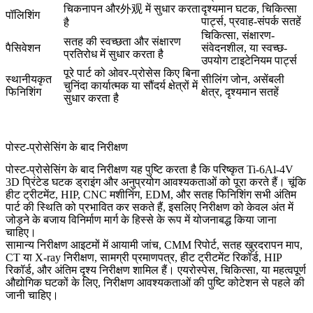
चिकनापन और外观 में सुधार करता
दृश्यमान घटक, चिकित्सा
पॉलिशिंग
पार्ट्स, प्रवाह-संपर्क सतहें
है
चिकित्सा, संक्षारण-
सतह की स्वच्छता और संक्षारण
पैसिवेशन
संवेदनशील, या स्वच्छ-
प्रतिरोध में सुधार करता है
उपयोग टाइटेनियम पार्ट्स
पूरे पार्ट को ओवर-प्रोसेस किए बिना
स्थानीयकृत
सीलिंग जोन, असेंबली
चुनिंदा कार्यात्मक या सौंदर्य क्षेत्रों में
फिनिशिंग
क्षेत्र, दृश्यमान सतहें
सुधार करता है
पोस्ट-प्रोसेसिंग के बाद निरीक्षण
पोस्ट-प्रोसेसिंग के बाद निरीक्षण यह पुष्टि करता है कि परिष्कृत Ti-6Al-4V
3D प्रिंटेड घटक ड्राइंग और अनुप्रयोग आवश्यकताओं को पूरा करते हैं। चूंकि
हीट ट्रीटमेंट, HIP, CNC मशीनिंग, EDM, और सतह फिनिशिंग सभी अंतिम
पार्ट की स्थिति को प्रभावित कर सकते हैं, इसलिए निरीक्षण को केवल अंत में
जोड़ने के बजाय विनिर्माण मार्ग के हिस्से के रूप में योजनाबद्ध किया जाना
चाहिए।
सामान्य निरीक्षण आइटमों में आयामी जांच, CMM रिपोर्ट, सतह खुरदरापन माप,
CT या X-ray निरीक्षण, सामग्री प्रमाणपत्र, हीट ट्रीटमेंट रिकॉर्ड, HIP
रिकॉर्ड, और अंतिम दृश्य निरीक्षण शामिल हैं। एयरोस्पेस, चिकित्सा, या महत्वपूर्ण
औद्योगिक घटकों के लिए, निरीक्षण आवश्यकताओं की पुष्टि कोटेशन से पहले की
जानी चाहिए।