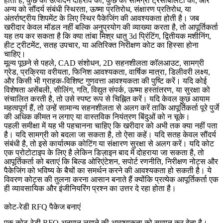
होती है, कुछ को उत्पादन दोहराव की, कुछ को सामग्री ट्रेसबिलिटी की, और
अन्य को सौंदर्य संबंधी स्थिरता, ऊष्मा प्रतिरोध, संक्षारण प्रतिरोध, या
अंतर्राष्ट्रीय शिपमेंट के लिए स्थिर पैकेजिंग की आवश्यकता होती है। जब
खरीदार केवल मॉडल नहीं बल्कि अनुप्रयोग की व्याख्या करता है, तो आपूर्तिकर्ता
यह तय कर सकता है कि क्या
तांबा मिश्र धातु 3d प्रिंटिंग
, द्वितीयक मशीनिंग,
हीट ट्रीटमेंट, सतह उपचार, या अतिरिक्त निरीक्षण कोट का हिस्सा होना
चाहिए।
मूल्य पूछने से पहले, CAD संशोधन, 2D सहनशीलता कॉलआउट, सामग्री
ग्रेड, प्रक्रिया वरीयता, फिनिश आवश्यकता, वार्षिक मात्रा, डिलीवरी लक्ष्य,
और किसी भी ग्राहक-विशिष्ट गुणवत्ता आवश्यकता की पुष्टि करें। यदि कोई
विशेषता असेंबली, सीलिंग, गति, विद्युत संपर्क, ऊष्मा हस्तांतरण, या सुरक्षा को
संचालित करती है, तो उसे स्पष्ट रूप से चिह्नित करें। यदि केवल कुछ आयाम
महत्वपूर्ण हैं, तो उन्हें सामान्य सहनशीलता से अलग करें ताकि आपूर्तिकर्ता पूरे पुर्जे
की अधिक कीमत न लगाए या वास्तविक नियंत्रण बिंदुओं को न चूके।
पहली समीक्षा में यह भी पहचानना चाहिए कि खरीदार को अभी तक क्या नहीं पता
है। यदि सामग्री को बदला जा सकता है, तो ऐसा कहें। यदि सतह केवल सौंदर्य
संबंधी है, तो इसे कार्यात्मक कोटिंग या संक्षारण सुरक्षा से अलग करें। यदि कोट
एक प्रोटोटाइप के लिए है लेकिन डिज़ाइन बाद में दोहराया जा सकता है, तो
आपूर्तिकर्ता को बताएं कि बिल्ड ओरिएंटेशन, सपोर्ट रणनीति, निरीक्षण नोट्स और
पैकेजिंग को भविष्य के बैचों का समर्थन करने की आवश्यकता हो सकती है। ये
विवरण कोट्स की तुलना करना आसान बनाते हैं क्योंकि प्रत्येक आपूर्तिकर्ता एक
ही व्यावसायिक और इंजीनियरिंग प्रश्न का उत्तर दे रहा होता है।
कोट-रेडी RFQ पैकेज बनाएं
एक कोट-रेडी RFQ अनुमान लगाने की आवश्यकता को समाप्त कर देता है।