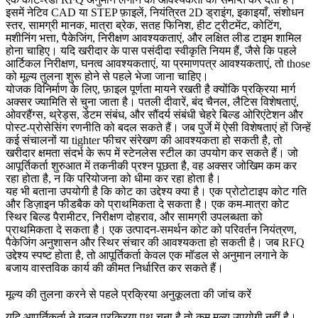
इसमें नेटिव CAD या STEP फ़ाइलें, नियंत्रित 2D ड्राइंग, इकाइयाँ, संशोधन
स्तर, सामग्री मानक, मात्रा ब्रेक, सतह फिनिश, हीट ट्रीटमेंट, कोटिंग,
मशीनिंग भत्ता, पैकेजिंग, निरीक्षण आवश्यकताएं, और लक्षित लीड टाइम शामिल
होना चाहिए। यदि खरीदार के पास पसंदीदा स्वीकृति नियम हैं, जैसे कि पहले
आर्टिकल निरीक्षण, घनत्व आवश्यकताएं, या प्रमाणपत्र आवश्यकताएं, तो those
को मूल्य तुलना शुरू होने से पहले भेजा जाना चाहिए।
योजक विनिर्माण के लिए, फ़ाइल पूर्णता मायने रखती है क्योंकि प्रक्रिया मार्ग
अक्सर ज्यामिति से चुना जाता है। पतली दीवारें, बंद चैनल, लैटिस विशेषताएं,
ओवरहैंग्स, थ्रेड्स, डेटम संबंध, और सौंदर्य संबंधी चेहरे बिल्ड ओरिएंटेशन और
पोस्ट-प्रोसेसिंग रणनीति को बदल सकते हैं। जब पुर्जे में ऐसी विशेषताएं हों जिन्हें
कई संचालनों या tighter फीचर संरेखण की आवश्यकता हो सकती है, तो
खरीदार क्षमता संदर्भ के रूप में
स्टेनलेस स्टील
का उपयोग कर सकते हैं। जो
आपूर्तिकर्ता शुरुआत में तकनीकी प्रश्न पूछता है, वह अक्सर जोखिम कम कर
रहा होता है, न कि परियोजना को धीमा कर रहा होता है।
यह भी बताना उपयोगी है कि कोट का उद्देश्य क्या है। एक प्रोटोटाइप कोट गति
और डिज़ाइन फीडबैक को प्राथमिकता दे सकता है। एक कम-मात्रा कोट
स्थिर बिल्ड पैरामीटर, निरीक्षण दोहराव, और सामग्री उपलब्धता को
प्राथमिकता दे सकता है। एक उत्पादन-समर्थन कोट को परिवर्तन नियंत्रण,
पैकेजिंग अनुशासन और स्थिर संचार की आवश्यकता हो सकती है। जब RFQ
उद्देश्य स्पष्ट होता है, तो आपूर्तिकर्ता केवल एक मॉडल से अनुमान लगाने के
बजाय वास्तविक कार्य की कीमत निर्धारित कर सकते हैं।
मूल्य की तुलना करने से पहले प्रक्रिया अनुकूलता की जांच करें
यदि आपूर्तिकर्ता ने गलत प्रक्रिया पथ चुना है तो कम मूल्य उपयोगी नहीं है।