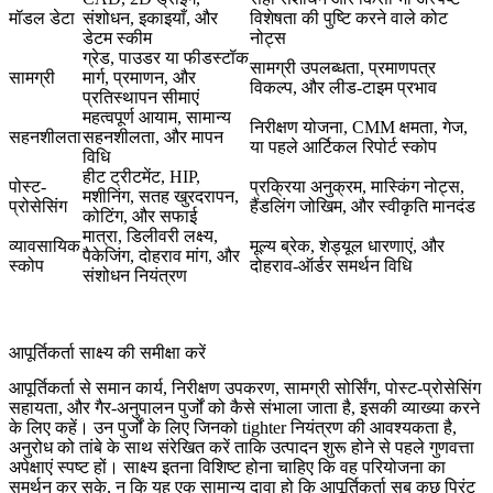
मॉडल डेटा
संशोधन, इकाइयाँ, और
विशेषता की पुष्टि करने वाले कोट
डेटम स्कीम
नोट्स
ग्रेड, पाउडर या फीडस्टॉक
सामग्री उपलब्धता, प्रमाणपत्र
सामग्री
मार्ग, प्रमाणन, और
विकल्प, और लीड-टाइम प्रभाव
प्रतिस्थापन सीमाएं
महत्वपूर्ण आयाम, सामान्य
निरीक्षण योजना, CMM क्षमता, गेज,
सहनशीलता
सहनशीलता, और मापन
या पहले आर्टिकल रिपोर्ट स्कोप
विधि
हीट ट्रीटमेंट, HIP,
पोस्ट-
प्रक्रिया अनुक्रम, मास्किंग नोट्स,
मशीनिंग, सतह खुरदरापन,
प्रोसेसिंग
हैंडलिंग जोखिम, और स्वीकृति मानदंड
कोटिंग, और सफाई
मात्रा, डिलीवरी लक्ष्य,
व्यावसायिक
मूल्य ब्रेक, शेड्यूल धारणाएं, और
पैकेजिंग, दोहराव मांग, और
स्कोप
दोहराव-ऑर्डर समर्थन विधि
संशोधन नियंत्रण
आपूर्तिकर्ता साक्ष्य की समीक्षा करें
आपूर्तिकर्ता से समान कार्य, निरीक्षण उपकरण, सामग्री सोर्सिंग, पोस्ट-प्रोसेसिंग
सहायता, और गैर-अनुपालन पुर्जों को कैसे संभाला जाता है, इसकी व्याख्या करने
के लिए कहें। उन पुर्जों के लिए जिनको tighter नियंत्रण की आवश्यकता है,
अनुरोध को
तांबे
के साथ संरेखित करें ताकि उत्पादन शुरू होने से पहले गुणवत्ता
अपेक्षाएं स्पष्ट हों। साक्ष्य इतना विशिष्ट होना चाहिए कि वह परियोजना का
समर्थन कर सके, न कि यह एक सामान्य दावा हो कि आपूर्तिकर्ता सब कुछ प्रिंट