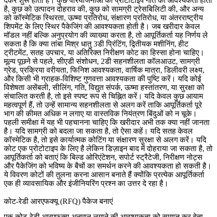
देकर शुरू होती है। कुछ परियोजनाओं को प्रोटोटाइप गति की आवश्यकता होती
है, कुछ को उत्पादन दोहराव की, कुछ को सामग्री ट्रेसबिलिटी की, और अन्य
को कॉस्मेटिक स्थिरता, ऊष्मा प्रतिरोध, संक्षारण प्रतिरोध, या अंतरराष्ट्रीय
शिपमेंट के लिए स्थिर पैकेजिंग की आवश्यकता होती है। जब खरीदार केवल
मॉडल नहीं बल्कि अनुप्रयोग की व्याख्या करता है, तो आपूर्तिकर्ता यह निर्णय ले
सकता है कि क्या
तांबा मिश्र धातु 3डी प्रिंटिंग
, द्वितीयक मशीनिंग, हीट
ट्रीटमेंट, सतह उपचार, या अतिरिक्त निरीक्षण कोट का हिस्सा होना चाहिए।
मूल्य पूछने से पहले, सीएडी संशोधन, 2डी सहनशीलता कॉलआउट, सामग्री
ग्रेड, प्रक्रिया वरीयता, फिनिश आवश्यकता, वार्षिक मात्रा, डिलीवरी लक्ष्य,
और किसी भी ग्राहक-विशिष्ट गुणवत्ता आवश्यकता की पुष्टि करें। यदि कोई
विशेषता असेंबली, सीलिंग, गति, विद्युत संपर्क, ऊष्मा हस्तांतरण, या सुरक्षा को
संचालित करती है, तो इसे स्पष्ट रूप से चिह्नित करें। यदि केवल कुछ आयाम
महत्वपूर्ण हैं, तो उन्हें सामान्य सहनशीलता से अलग करें ताकि आपूर्तिकर्ता पूरे
भाग की कीमत अधिक न लगाए या वास्तविक नियंत्रण बिंदुओं को न चूके।
पहली समीक्षा में यह भी पहचानना चाहिए कि खरीदार अभी तक क्या नहीं जानता
है। यदि सामग्री को बदला जा सकता है, तो ऐसा कहें। यदि सतह केवल
कॉस्मेटिक है, तो इसे कार्यात्मक कोटिंग या संक्षारण सुरक्षा से अलग करें। यदि
कोट एक प्रोटोटाइप के लिए है लेकिन डिज़ाइन बाद में दोहराया जा सकता है, तो
आपूर्तिकर्ता को बताएं कि बिल्ड ओरिएंटेशन, सपोर्ट स्ट्रैटेजी, निरीक्षण नोट्स
और पैकेजिंग को भविष्य के बैचों का समर्थन करने की आवश्यकता हो सकती है।
ये विवरण कोटों की तुलना करना आसान बनाते हैं क्योंकि प्रत्येक आपूर्तिकर्ता
एक ही व्यावसायिक और इंजीनियरिंग प्रश्न का उत्तर दे रहा है।
कोट-रेडी आरएफक्यू (RFQ) पैकेज बनाएं
एक कोट-रेडी आरएफक्यू अनुमान लगाने की आवश्यकता को समाप्त कर देता