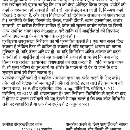
एक खरीदार को पूछना चाहिए कि भाग को कैसे ओरिएंट किया जाएगा, सपोर्ट की
कहाँ आवश्यकता हो सकती है, कौन सी सतहें डेटम बन जाती हैं, विरूपण कहाँ
दिखाई दे सकता है, और किन विशेषताओं को द्वितीयक संचालन की आवश्यकता
है। ज्यामिति के लिए जिसमें बंद चैनल, पतली दीवारें, ऊष्मा एक्सपोजर, कठोर
सामग्री, या बारीक फिनिश शामिल हैं, कोट की तुलना
कार्बन स्टील
या किसी
अन्य संबंधित क्षमता पृष्ठ केagainst करें ताकि मार्ग आपूर्तिकर्ता की डिफ़ॉल्ट
मशीन उपलब्धता के बजाय भाग के अनुरूप हो।
प्रक्रिया उपयुक्तता निरीक्षण को भी प्रभावित करती है। एक भाग सरल दिख
सकता है लेकिन फिर भी कठिन हो सकता है यदि महत्वपूर्ण आयाम को मापना
मुश्किल हो, यदि डेटम अस्थिर हो, या यदि फिनिशिंग अंतिम आकार को बदल
सकती हो। आपूर्तिकर्ता को यह समझाने में सक्षम होना चाहिए कि क्या कोट
किया गया तरीका कार्यात्मक विशेषताओं की रक्षा करता है। यदि व्याख्या गायब
है, तो मूल्य भविष्य के पुनःकार्य या ऑर्डर के पहले से ही देर हो जाने के बाद
ड्राइंग वार्ता को छिपा सकता है।
प्रत्येक आपूर्तिकर्ता से संभावित संचालन क्रम का वर्णन करने के लिए कहें।
कौन सी ओरिएंटेशन योजनाबद्ध है? कौन से सपोर्ट हटाए जाते हैं? क्या भाग को
तनाव राहत, HIP, हीट ट्रीटमेंट, डीबurring, पॉलिशिंग, कोटिंग, CNC
मशीनिंग, या EDM की आवश्यकता है? क्या निरीक्षण फिनिशिंग से पहले या बाद
में होगा? ये प्रश्न खरीदारों को यह देखने में मदद करते हैं कि क्या कोट विनिर्माण
तर्क पर आधारित है या एक तेज़ स्प्रेडशीट अनुमान पर।
समीक्षा क्षेत्र
खरीदार जांच
अनुरोध करने के लिए आपूर्तिकर्ता साक्ष्य
CAD, 2D ड्राइंग,
सही संशोधन और किसी भी अस्पष्ट