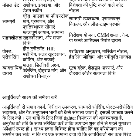
मॉडल डेटा
संशोधन, इकाइयां, और
विशेषता की पुष्टि करने वाले कोट
डेटम स्कीम
नोट्स
ग्रेड, पाउडर या फीडस्टॉक
सामग्री उपलब्धता, प्रमाणपत्र
सामग्री
मार्ग, प्रमाणन, और
विकल्प, और लीड-टाइम प्रभाव
प्रतिस्थापन सीमाएं
महत्वपूर्ण आयाम, सामान्य
निरीक्षण योजना, CMM क्षमता, गेज,
सहनशीलता
सहनशीलता, और मापन
या फर्स्ट आर्टिकल रिपोर्ट दायरा
विधि
हीट ट्रीटमेंट, HIP,
पोस्ट-
प्रक्रिया अनुक्रम, मास्किंग नोट्स,
मशीनिंग, सतह खुरदरापन,
प्रोसेसिंग
हैंडलिंग जोखिम, और स्वीकृति मानदंड
कोटिंग, और सफाई
मात्रा, डिलीवरी लक्ष्य,
व्यावसायिक
मूल्य ब्रेक, शेड्यूल धारणाएं, और
पैकेजिंग, दोहराव मांग, और
दायरा
दोहराव-ऑर्डर सहायता विधि
संशोधन नियंत्रण
आपूर्तिकर्ता साक्ष्य की समीक्षा करें
आपूर्तिकर्ता से समान कार्य, निरीक्षण उपकरण, सामग्री सोर्सिंग, पोस्ट-प्रोसेसिंग
सहायता, और गैर-अनुपालन भागों को कैसे संभाला जाता है, इसकी व्याख्या करने
के लिए कहें। उन भागों के लिए जिन्हें tighter नियंत्रण की आवश्यकता है,
अनुरोध को
तांबे
के साथ संरेखित करें ताकि उत्पादन शुरू होने से पहले गुणवत्ता
अपेक्षाएं स्पष्ट हों। साक्ष्य इतना विशिष्ट होना चाहिए कि वह परियोजना का
समर्थन कर सके, न कि यह एक सामान्य दावा हो कि आपूर्तिकर्ता सब कुछ प्रिंट