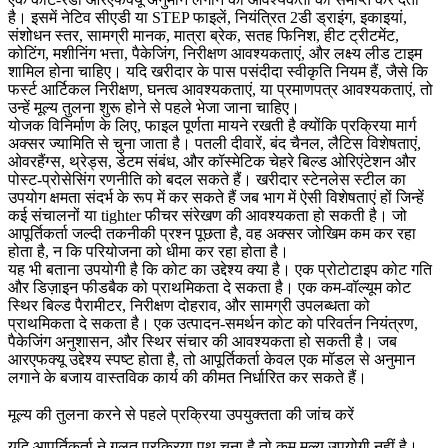
है। इसमें नेटिव सीएडी या STEP फाइलें, नियंत्रित 2डी ड्राइंग, इकाइयां,
संशोधन स्तर, सामग्री मानक, मात्रा ब्रेक, सतह फिनिश, हीट ट्रीटमेंट,
कोटिंग, मशीनिंग भत्ता, पैकेजिंग, निरीक्षण आवश्यकताएं, और लक्ष्य लीड टाइम
शामिल होना चाहिए। यदि खरीदार के पास पसंदीदा स्वीकृति नियम हैं, जैसे कि
फर्स्ट आर्टिकल निरीक्षण, घनत्व आवश्यकताएं, या प्रमाणपत्र आवश्यकताएं, तो
उन्हें मूल्य तुलना शुरू होने से पहले भेजा जाना चाहिए।
योजक विनिर्माण के लिए, फाइल पूर्णता मायने रखती है क्योंकि प्रक्रिया मार्ग
अक्सर ज्यामिति से चुना जाता है। पतली दीवारें, बंद चैनल, लैटिस विशेषताएं,
ओवरहैंग्स, थ्रेड्स, डेटम संबंध, और कॉस्मेटिक चेहरे बिल्ड ओरिएंटेशन और
पोस्ट-प्रोसेसिंग रणनीति को बदल सकते हैं। खरीदार
स्टेनलेस स्टील
का
उपयोग क्षमता संदर्भ के रूप में कर सकते हैं जब भाग में ऐसी विशेषताएं हों जिन्हें
कई संचालनों या tighter फीचर संरेखण की आवश्यकता हो सकती है। जो
आपूर्तिकर्ता जल्दी तकनीकी प्रश्न पूछता है, वह अक्सर जोखिम कम कर रहा
होता है, न कि परियोजना को धीमा कर रहा होता है।
यह भी बताना उपयोगी है कि कोट का उद्देश्य क्या है। एक प्रोटोटाइप कोट गति
और डिज़ाइन फीडबैक को प्राथमिकता दे सकता है। एक कम-वॉल्यूम कोट
स्थिर बिल्ड पैरामीटर, निरीक्षण दोहराव, और सामग्री उपलब्धता को
प्राथमिकता दे सकता है। एक उत्पादन-समर्थन कोट को परिवर्तन नियंत्रण,
पैकेजिंग अनुशासन, और स्थिर संचार की आवश्यकता हो सकती है। जब
आरएफक्यू उद्देश्य स्पष्ट होता है, तो आपूर्तिकर्ता केवल एक मॉडल से अनुमान
लगाने के बजाय वास्तविक कार्य की कीमत निर्धारित कर सकते हैं।
मूल्य की तुलना करने से पहले प्रक्रिया उपयुक्तता की जांच करें
यदि आपूर्तिकर्ता ने गलत प्रक्रिया पथ चुना है तो कम मूल्य उपयोगी नहीं है।