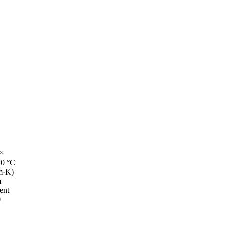
³
0 °C
m·K)
m
ent
0