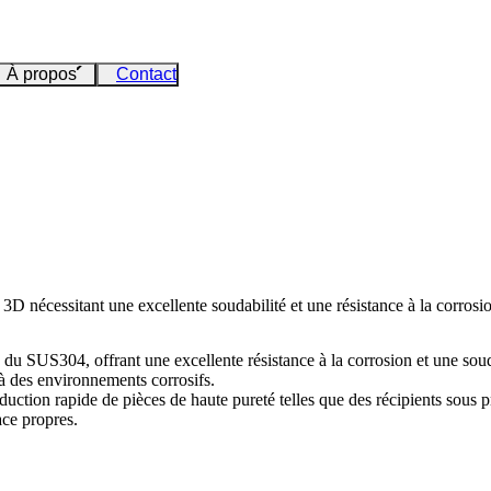
À propos
Contact
D nécessitant une excellente soudabilité et une résistance à la corrosio
du SUS304, offrant une excellente résistance à la corrosion et une soudab
 à des environnements corrosifs.
tion rapide de pièces de haute pureté telles que des récipients sous 
face propres.