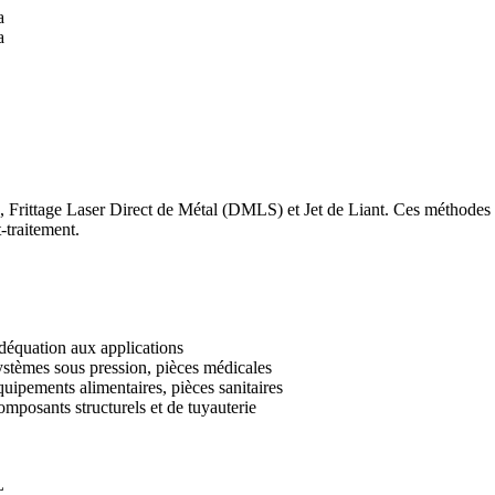
a
a
rittage Laser Direct de Métal (DMLS) et Jet de Liant. Ces méthodes pro
-traitement.
équation aux applications
stèmes sous pression, pièces médicales
uipements alimentaires, pièces sanitaires
mposants structurels et de tuyauterie
L