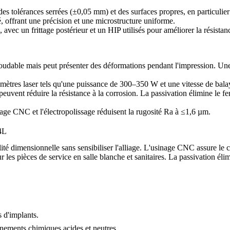
 des tolérances serrées (±0,05 mm) et des surfaces propres, en particulie
, offrant une précision et une microstructure uniforme.
 avec un frittage postérieur et un
HIP
utilisés pour améliorer la résistan
oudable mais peut présenter des déformations pendant l'impression. Une
aramètres laser tels qu'une puissance de 300–350 W et une vitesse de b
peuvent réduire la résistance à la corrosion. La
passivation
élimine le fe
nage CNC
et l'
électropolissage
réduisent la rugosité Ra à ≤1,6 µm.
4L
ité dimensionnelle sans sensibiliser l'alliage. L'
usinage CNC
assure le c
les pièces de service en salle blanche et sanitaires. La
passivation
élim
 d'implants.
nements chimiques acides et neutres.