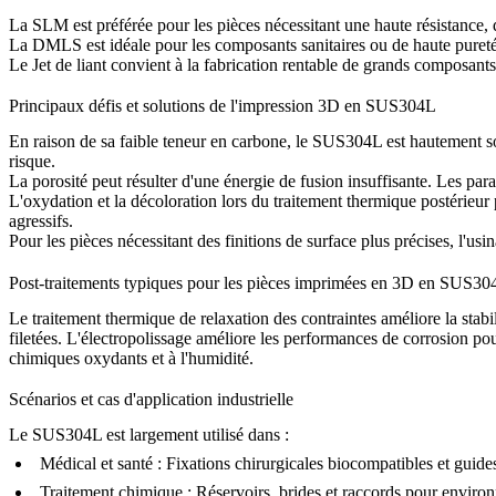
La
SLM
est préférée pour les pièces nécessitant une haute résistance,
La
DMLS
est idéale pour les composants sanitaires ou de haute pureté
Le
Jet de liant
convient à la fabrication rentable de grands composants,
Principaux défis et solutions de l'impression 3D en SUS304L
En raison de sa faible teneur en carbone, le SUS304L est hautement s
risque.
La porosité peut résulter d'une énergie de fusion insuffisante. Les p
L'oxydation et la décoloration lors du traitement thermique postérieur 
agressifs.
Pour les pièces nécessitant des finitions de surface plus précises, l'
usi
Post-traitements typiques pour les pièces imprimées en 3D en SUS30
Le
traitement thermique de relaxation des contraintes
améliore la stabil
filetées. L'
électropolissage
améliore les performances de corrosion pour 
chimiques oxydants et à l'humidité.
Scénarios et cas d'application industrielle
Le SUS304L est largement utilisé dans :
Médical et santé :
Fixations chirurgicales biocompatibles et guides
Traitement chimique :
Réservoirs, brides et raccords pour environ