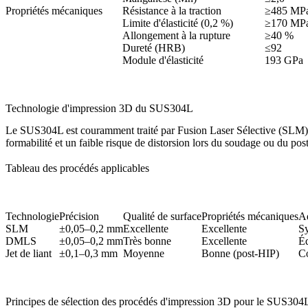
Propriétés mécaniques
Résistance à la traction
≥485 MP
Limite d'élasticité (0,2 %)
≥170 MP
Allongement à la rupture
≥40 %
Dureté (HRB)
≤92
Module d'élasticité
193 GPa
Technologie d'impression 3D du SUS304L
Le SUS304L est couramment traité par Fusion Laser Sélective (SLM), F
formabilité et un faible risque de distorsion lors du soudage ou du post
Tableau des procédés applicables
Technologie
Précision
Qualité de surface
Propriétés mécaniques
Ad
SLM
±0,05–0,2 mm
Excellente
Excellente
Sy
DMLS
±0,05–0,2 mm
Très bonne
Excellente
Éq
Jet de liant
±0,1–0,3 mm
Moyenne
Bonne (post-HIP)
Co
Principes de sélection des procédés d'impression 3D pour le SUS304