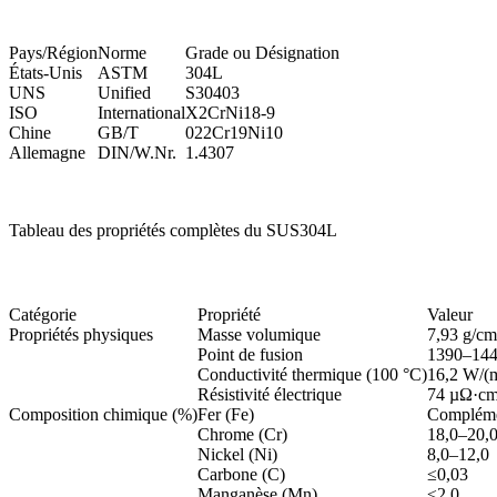
Pays/Région
Norme
Grade ou Désignation
États-Unis
ASTM
304L
UNS
Unified
S30403
ISO
International
X2CrNi18-9
Chine
GB/T
022Cr19Ni10
Allemagne
DIN/W.Nr.
1.4307
Tableau des propriétés complètes du SUS304L
Catégorie
Propriété
Valeur
Propriétés physiques
Masse volumique
7,93 g/cm
Point de fusion
1390–144
Conductivité thermique (100 °C)
16,2 W/(
Résistivité électrique
74 µΩ·c
Composition chimique (%)
Fer (Fe)
Complém
Chrome (Cr)
18,0–20,
Nickel (Ni)
8,0–12,0
Carbone (C)
≤0,03
Manganèse (Mn)
≤2,0