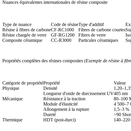
Nuances équivalentes internationales de résine composite
Type de nuance
Code de résine
Type d'additif
Ex
Résine à fibres de carbone
CF-RC1000
Fibres de carbone courtes
Sup
Résine chargée de verre
GF-RG1200
Fibres de verre
Iso
Composite céramique
CC-R3000
Particules céramiques
Su
Propriétés complètes des résines composites
(Exemple de résine à fib
Catégorie de propriété
Propriété
Valeur
Physique
Densité
1,20–1,3
Longueur d'onde de durcissement UV
405 nm
Mécanique
Résistance à la traction
80–100 
Module d'élasticité
4 500–7
Allongement à la rupture
1,5–3 %
Dureté
>90 Sho
Thermique
HDT (post-durci)
140–220