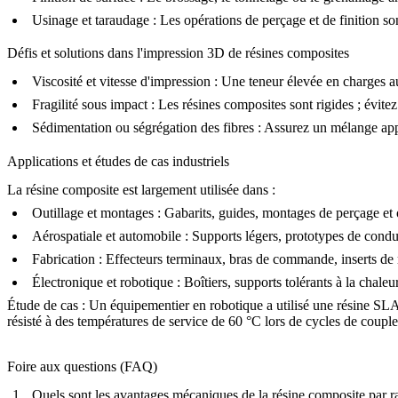
Usinage et taraudage
: Les opérations de perçage et de finition so
Défis et solutions dans l'impression 3D de résines composites
Viscosité et vitesse d'impression :
Une teneur élevée en charges aug
Fragilité sous impact :
Les résines composites sont rigides ; évite
Sédimentation ou ségrégation des fibres :
Assurez un mélange appro
Applications et études de cas industriels
La résine composite est largement utilisée dans :
Outillage et montages :
Gabarits, guides, montages de perçage et o
Aérospatiale et automobile :
Supports légers, prototypes de conduit
Fabrication :
Effecteurs terminaux, bras de commande, inserts de mo
Électronique et robotique :
Boîtiers, supports tolérants à la chale
Étude de cas :
Un équipementier en robotique a utilisé une résine SLA
résisté à des températures de service de 60 °C lors de cycles de couple
Foire aux questions (FAQ)
Quels sont les avantages mécaniques de la résine composite par ra