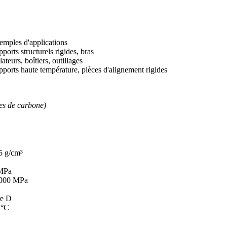
emples d'applications
ports structurels rigides, bras
lateurs, boîtiers, outillages
pports haute température, pièces d'alignement rigides
res de carbone)
5 g/cm³
MPa
 000 MPa
re D
 °C