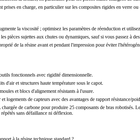
nt prises en charge, en particulier sur les composites rigides en verre o
mente la viscosité ; optimisez les paramètres de réenduction et utilis
z les pièces sujettes aux chutes ou dynamiques, sauf si vous passez à de
prié de la résine avant et pendant l'impression pour éviter l'hétérogén
utils fonctionnels avec rigidité dimensionnelle.
s d'air et structures haute température sous le capot.
ules et blocs d'alignement résistants à l'usure.
ur et logements de capteurs avec des avantages de rapport résistance/poid
 chargée de carbone pour produire 25 composants de bras robotisés. Le
 répétés sans défaillance ni déflexion.
pport à la résine technique standard ?