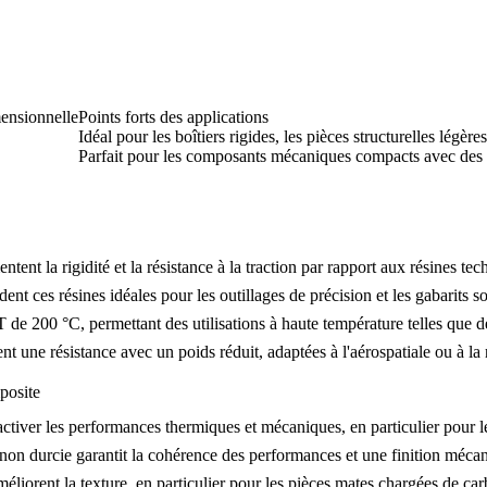
mensionnelle
Points forts des applications
Idéal pour les boîtiers rigides, les pièces structurelles légère
Parfait pour les composants mécaniques compacts avec des 
ent la rigidité et la résistance à la traction par rapport aux résines te
nt ces résines idéales pour les outillages de précision et les gabarits s
e 200 °C, permettant des utilisations à haute température telles que de
t une résistance avec un poids réduit, adaptées à l'aérospatiale ou à la
posite
ctiver les performances thermiques et mécaniques, en particulier pour le
non durcie garantit la cohérence des performances et une finition méca
méliorent la texture, en particulier pour les pièces mates chargées de ca