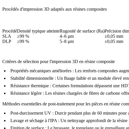
Procédés d'impression 3D adaptés aux résines composites
Procédé
Densité typique atteinte
Rugosité de surface (Ra)
Précision di
SLA
≥99 %
4–6 µm
±0,05 mm
DLP
≥99 %
5–8 µm
±0,05 mm
Critères de sélection pour l'impression 3D en résine composite
Propriétés mécaniques améliorées :
Les renforts composites augment
Stabilité dimensionnelle :
Un fluage faible et un module élevé rende
Résistance thermique :
Certaines formulations dépassent une HDT d
Résistance légère :
Les résines chargées de fibres de carbone offren
Méthodes essentielles de post-traitement pour les pièces en résine com
Post-durcissement UV
: Durcir pendant plus de 60 minutes pour a
Lavage et séchage à l'IPA
: Un nettoyage approfondi de la résine 
Finition de surface
: Le brossage, le tonnelage ou le grenaillage a