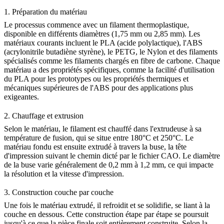
1. Préparation du matériau
Le processus commence avec un filament thermoplastique,
disponible en différents diamètres (1,75 mm ou 2,85 mm). Les
matériaux courants incluent le PLA (acide polylactique), l'ABS
(acrylonitrile butadiène styrène), le
PETG
, le Nylon et des filaments
spécialisés comme les
filaments chargés en fibre de carbone
. Chaque
matériau a des propriétés spécifiques, comme la facilité d'utilisation
du PLA pour les prototypes ou les propriétés thermiques et
mécaniques supérieures de l'ABS pour des applications plus
exigeantes.
2. Chauffage et extrusion
Selon le matériau, le filament est chauffé dans l'extrudeuse à sa
température de fusion, qui se situe entre 180°C et 250°C. Le
matériau fondu est ensuite extrudé à travers la buse, la tête
d'impression suivant le chemin dicté par le
fichier CAO
. Le diamètre
de la buse varie généralement de 0,2 mm à 1,2 mm, ce qui impacte
la résolution et la vitesse d'impression.
3. Construction couche par couche
Une fois le matériau extrudé, il refroidit et se solidifie, se liant à la
couche en dessous. Cette construction étape par étape se poursuit
jusqu'à ce que la pièce finale soit entièrement construite. Selon la