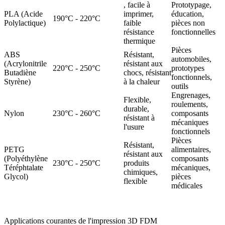
, facile à
Prototypage,
PLA (Acide
imprimer,
éducation,
190°C - 220°C
Polylactique)
faible
pièces non
résistance
fonctionnelles
thermique
Pièces
ABS
Résistant,
automobiles,
(Acrylonitrile
résistant aux
220°C - 250°C
prototypes
Butadiène
chocs, résistant
fonctionnels,
Styrène)
à la chaleur
outils
Engrenages,
Flexible,
roulements,
durable,
Nylon
230°C - 260°C
composants
résistant à
mécaniques
l'usure
fonctionnels
Pièces
Résistant,
PETG
alimentaires,
résistant aux
(Polyéthylène
composants
230°C - 250°C
produits
Téréphtalate
mécaniques,
chimiques,
Glycol)
pièces
flexible
médicales
Applications courantes de l'impression 3D FDM