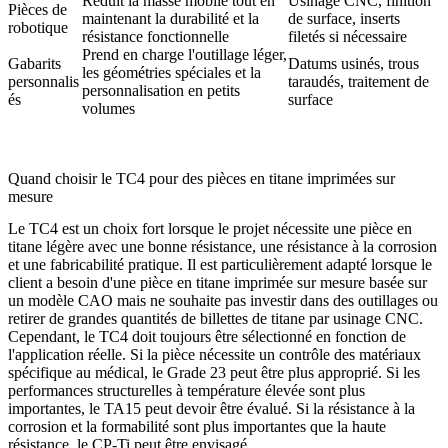
Réduit la masse mobile tout en
Usinage CNC, finition
Pièces de
maintenant la durabilité et la
de surface, inserts
robotique
résistance fonctionnelle
filetés si nécessaire
Prend en charge l'outillage léger,
Gabarits
Datums usinés, trous
les géométries spéciales et la
personnalis
taraudés, traitement de
personnalisation en petits
és
surface
volumes
Quand choisir le TC4 pour des pièces en titane imprimées sur
mesure
Le TC4 est un choix fort lorsque le projet nécessite une pièce en
titane légère avec une bonne résistance, une résistance à la corrosion
et une fabricabilité pratique. Il est particulièrement adapté lorsque le
client a besoin d'une pièce en titane imprimée sur mesure basée sur
un modèle CAO mais ne souhaite pas investir dans des outillages ou
retirer de grandes quantités de billettes de titane par usinage CNC.
Cependant, le TC4 doit toujours être sélectionné en fonction de
l'application réelle. Si la pièce nécessite un contrôle des matériaux
spécifique au médical, le Grade 23 peut être plus approprié. Si les
performances structurelles à température élevée sont plus
importantes, le TA15 peut devoir être évalué. Si la résistance à la
corrosion et la formabilité sont plus importantes que la haute
résistance, le CP-Ti peut être envisagé.