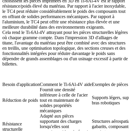
choisissent les pièces imprimées en 3D en Ti-6Al-4V est le rapport
résistance/poids élevé du matériau. Par rapport à l'acier inoxydable,
le TC4 peut réduire considérablement le poids des composants tout
en offrant de solides performances mécaniques. Par rapport à
l'aluminium, le TC4 peut offrir une résistance plus élevée et une
meilleure durabilité dans des environnements exigeants.
Cela rend le Ti-6Al-4V attrayant pour les pièces structurelles légères
où chaque gramme compte. Dans l'impression 3D d'alliages de
titane, l'avantage du matériau peut être combiné avec des structures
en treillis, une optimisation topologique, des sections creuses et des
fonctionnalités intégrées pour réduire davantage le poids sans
dépendre de grands assemblages ou d'un usinage excessif à partir de
billettes.
Besoin d'application
Comment le Ti-6Al-4V aide
Exemples de pièces 
Fournit une densité
inférieure à celle de l'acier
Supports légers, supp
Réduction de poids
tout en maintenant de
bras robotiques
solides propriétés
mécaniques
Adapté aux pièces
supportant des charges
Structures aérospatial
Résistance
lorsqu'elles sont
gabarits, composants
structurelle