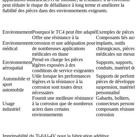
peut réduire le risque de défaillance à long terme et améliorer la
fiabilité des pièces dans des environnements exigeants.
Environnement
Pourquoi le TC4 peut être adapté
Exemples de pièces 
Offre une résistance à la
Composants liés aux
Environnement
corrosion et une adéquation pour
implants, outils
médical
de nombreuses applications
chirurgicaux, pièces
médicales en titane
médicales sur mesure
Prend en charge les pièces
Environnement
Supports, supports,
légères exposées à des
aérospatial
conduits, matériel de 
conditions de service exigeantes
Utile lorsque les performances
Supports de perform
Automobile et
légères et la résistance à la
pièces de développe
sport
corrosion sont toutes deux
suspension, matériel
automobile
nécessaires
personnalisé
Fournit une meilleure résistance
Gabarits, boîtiers,
Usage
à la corrosion que de nombreux
connecteurs personna
industriel
aciers dans certains
composants résistants
environnements
corrosion
Imprimabilité du Ti-6Al-4V pour la fabrication additive