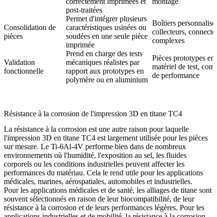
correctement imprimées et
montage
post-traitées
Permet d'intégrer plusieurs
Boîtiers personnalisé
Consolidation de
caractéristiques usinées ou
collecteurs, connecte
pièces
soudées en une seule pièce
complexes
imprimée
Prend en charge des tests
Pièces prototypes en 
Validation
mécaniques réalistes par
matériel de test, com
fonctionnelle
rapport aux prototypes en
de performance
polymère ou en aluminium
Résistance à la corrosion de l'impression 3D en titane TC4
La résistance à la corrosion est une autre raison pour laquelle
l'impression 3D en titane TC4 est largement utilisée pour les pièces
sur mesure. Le Ti-6Al-4V performe bien dans de nombreux
environnements où l'humidité, l'exposition au sel, les fluides
corporels ou les conditions industrielles peuvent affecter les
performances du matériau. Cela le rend utile pour les applications
médicales, marines, aérospatiales, automobiles et industrielles.
Pour les applications
médicales et de santé
, les alliages de titane sont
souvent sélectionnés en raison de leur biocompatibilité, de leur
résistance à la corrosion et de leurs performances légères. Pour les
applications industrielles et de mobilité, la résistance à la corrosion