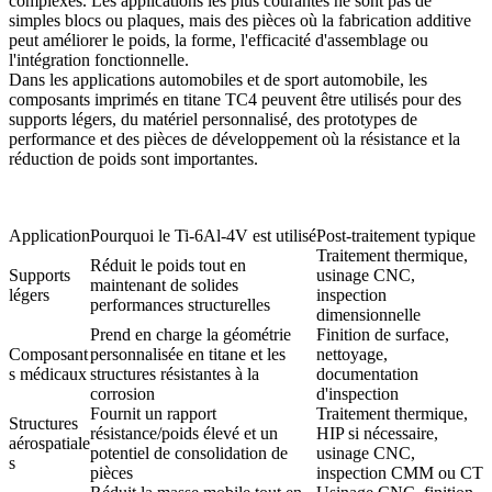
complexes. Les applications les plus courantes ne sont pas de
simples blocs ou plaques, mais des pièces où la fabrication additive
peut améliorer le poids, la forme, l'efficacité d'assemblage ou
l'intégration fonctionnelle.
Dans les applications
automobiles
et de sport automobile, les
composants imprimés en titane TC4 peuvent être utilisés pour des
supports légers, du matériel personnalisé, des prototypes de
performance et des pièces de développement où la résistance et la
réduction de poids sont importantes.
Application
Pourquoi le Ti-6Al-4V est utilisé
Post-traitement typique
Traitement thermique,
Réduit le poids tout en
Supports
usinage CNC,
maintenant de solides
légers
inspection
performances structurelles
dimensionnelle
Prend en charge la géométrie
Finition de surface,
Composant
personnalisée en titane et les
nettoyage,
s médicaux
structures résistantes à la
documentation
corrosion
d'inspection
Fournit un rapport
Traitement thermique,
Structures
résistance/poids élevé et un
HIP si nécessaire,
aérospatiale
potentiel de consolidation de
usinage CNC,
s
pièces
inspection CMM ou CT