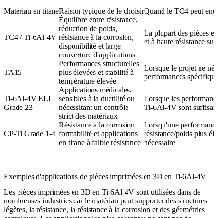
Matériau en titane
Raison typique de le choisir
Quand le TC4 peut encor
Équilibre entre résistance,
réduction de poids,
La plupart des pièces en
TC4 / Ti-6Al-4V
résistance à la corrosion,
et à haute résistance su
disponibilité et large
couverture d'applications
Performances structurelles
Lorsque le projet ne néc
TA15
plus élevées et stabilité à
performances spécifiqu
température élevée
Applications médicales,
Ti-6Al-4V ELI
sensibles à la ductilité ou
Lorsque les performanc
Grade 23
nécessitant un contrôle
Ti-6Al-4V sont suffisan
strict des matériaux
Résistance à la corrosion,
Lorsqu'une performanc
CP-Ti Grade 1-4
formabilité et applications
résistance/poids plus éle
en titane à faible résistance
nécessaire
Exemples d'applications de pièces imprimées en 3D en Ti-6Al-4V
Les pièces imprimées en 3D en Ti-6Al-4V sont utilisées dans de
nombreuses industries car le matériau peut supporter des structures
légères, la résistance, la résistance à la corrosion et des géométries