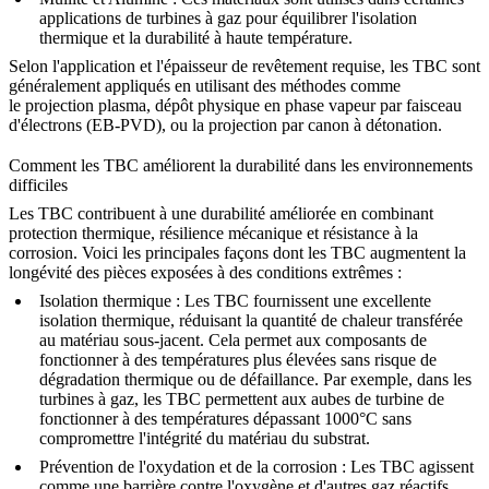
applications de turbines à gaz pour équilibrer l'isolation
thermique et la durabilité à haute température.
Selon l'application et l'épaisseur de revêtement requise, les TBC sont
généralement appliqués en utilisant des méthodes comme
le
projection plasma
,
dépôt physique en phase vapeur par faisceau
d'électrons (EB-PVD)
, ou la
projection par canon à détonation
.
Comment les TBC améliorent la durabilité dans les environnements
difficiles
Les TBC contribuent à une durabilité améliorée en combinant
protection thermique, résilience mécanique et résistance à la
corrosion. Voici les principales façons dont les TBC augmentent la
longévité des pièces exposées à des conditions extrêmes :
Isolation thermique
: Les TBC fournissent une excellente
isolation thermique, réduisant la quantité de chaleur transférée
au matériau sous-jacent. Cela permet aux composants de
fonctionner à des températures plus élevées sans risque de
dégradation thermique ou de défaillance. Par exemple, dans les
turbines à gaz
, les TBC permettent aux aubes de turbine de
fonctionner à des températures dépassant 1000°C sans
compromettre l'intégrité du matériau du substrat.
Prévention de l'oxydation et de la corrosion
: Les TBC agissent
comme une barrière contre l'oxygène et d'autres gaz réactifs,