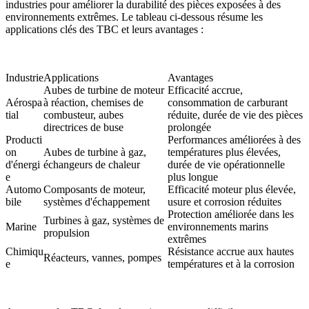
industries pour améliorer la durabilité des pièces exposées à des
environnements extrêmes. Le tableau ci-dessous résume les
applications clés des TBC et leurs avantages :
Industrie
Applications
Avantages
Aubes de turbine de moteur
Efficacité accrue,
Aérospa
à réaction, chemises de
consommation de carburant
tial
combusteur, aubes
réduite, durée de vie des pièces
directrices de buse
prolongée
Producti
Performances améliorées à des
on
Aubes de turbine à gaz,
températures plus élevées,
d'énergi
échangeurs de chaleur
durée de vie opérationnelle
e
plus longue
Automo
Composants de moteur,
Efficacité moteur plus élevée,
bile
systèmes d'échappement
usure et corrosion réduites
Protection améliorée dans les
Turbines à gaz, systèmes de
Marine
environnements marins
propulsion
extrêmes
Chimiqu
Résistance accrue aux hautes
Réacteurs, vannes, pompes
e
températures et à la corrosion