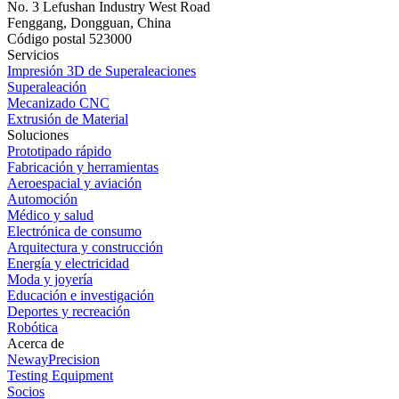
No. 3 Lefushan Industry West Road
Fenggang, Dongguan, China
Código postal 523000
Servicios
Impresión 3D de Superaleaciones
Superaleación
Mecanizado CNC
Extrusión de Material
Soluciones
Prototipado rápido
Fabricación y herramientas
Aeroespacial y aviación
Automoción
Médico y salud
Electrónica de consumo
Arquitectura y construcción
Energía y electricidad
Moda y joyería
Educación e investigación
Deportes y recreación
Robótica
Acerca de
NewayPrecision
Testing Equipment
Socios