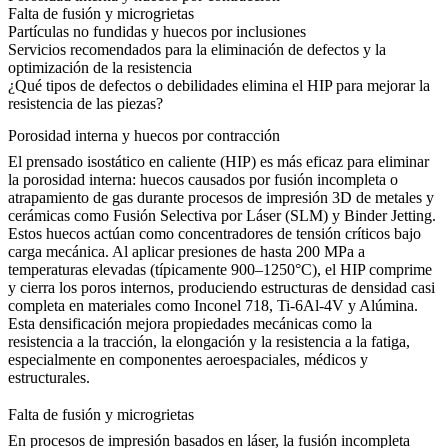
Falta de fusión y microgrietas
Partículas no fundidas y huecos por inclusiones
Servicios recomendados para la eliminación de defectos y la
optimización de la resistencia
¿Qué tipos de defectos o debilidades elimina el HIP para mejorar la
resistencia de las piezas?
Porosidad interna y huecos por contracción
El prensado isostático en caliente (HIP) es más eficaz para eliminar
la porosidad interna: huecos causados por fusión incompleta o
atrapamiento de gas durante procesos de impresión 3D de metales y
cerámicas como
Fusión Selectiva por Láser (SLM)
y
Binder Jetting
.
Estos huecos actúan como concentradores de tensión críticos bajo
carga mecánica. Al aplicar presiones de hasta 200 MPa a
temperaturas elevadas (típicamente 900–1250°C), el HIP comprime
y cierra los poros internos, produciendo estructuras de densidad casi
completa en materiales como
Inconel 718
,
Ti-6Al-4V
y
Alúmina
.
Esta densificación mejora propiedades mecánicas como la
resistencia a la tracción, la elongación y la resistencia a la fatiga,
especialmente en componentes aeroespaciales, médicos y
estructurales.
Falta de fusión y microgrietas
En procesos de impresión basados en láser, la fusión incompleta