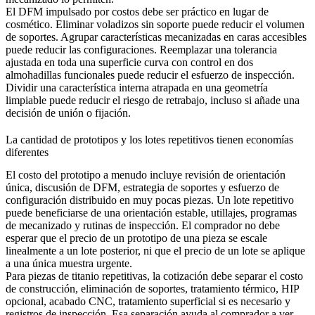
El DFM impulsado por costos debe ser práctico en lugar de
cosmético. Eliminar voladizos sin soporte puede reducir el volumen
de soportes. Agrupar características mecanizadas en caras accesibles
puede reducir las configuraciones. Reemplazar una tolerancia
ajustada en toda una superficie curva con control en dos
almohadillas funcionales puede reducir el esfuerzo de inspección.
Dividir una característica interna atrapada en una geometría
limpiable puede reducir el riesgo de retrabajo, incluso si añade una
decisión de unión o fijación.
La cantidad de prototipos y los lotes repetitivos tienen economías
diferentes
El costo del prototipo a menudo incluye revisión de orientación
única, discusión de DFM, estrategia de soportes y esfuerzo de
configuración distribuido en muy pocas piezas. Un lote repetitivo
puede beneficiarse de una orientación estable, utillajes, programas
de mecanizado y rutinas de inspección. El comprador no debe
esperar que el precio de un prototipo de una pieza se escale
linealmente a un lote posterior, ni que el precio de un lote se aplique
a una única muestra urgente.
Para piezas de titanio repetitivas, la cotización debe separar el costo
de construcción, eliminación de soportes, tratamiento térmico, HIP
opcional, acabado CNC, tratamiento superficial si es necesario y
registros de inspección. Esa separación ayuda al comprador a ver