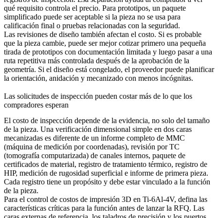
qué requisito controla el precio. Para prototipos, un paquete
simplificado puede ser aceptable si la pieza no se usa para
calificación final o pruebas relacionadas con la seguridad.
Las revisiones de diseño también afectan el costo. Si es probable
que la pieza cambie, puede ser mejor cotizar primero una pequeña
tirada de prototipos con documentación limitada y luego pasar a una
ruta repetitiva más controlada después de la aprobación de la
geometría. Si el diseño está congelado, el proveedor puede planificar
la orientación, anidación y mecanizado con menos incógnitas.
Las solicitudes de inspección pueden costar más de lo que los
compradores esperan
El costo de inspección depende de la evidencia, no solo del tamaño
de la pieza. Una verificación dimensional simple en dos caras
mecanizadas es diferente de un informe completo de MMC
(máquina de medición por coordenadas), revisión por TC
(tomografía computarizada) de canales internos, paquete de
certificados de material, registro de tratamiento térmico, registro de
HIP, medición de rugosidad superficial e informe de primera pieza.
Cada registro tiene un propósito y debe estar vinculado a la función
de la pieza.
Para el control de costos de impresión 3D en Ti-6Al-4V, defina las
características críticas para la función antes de lanzar la RFQ. Las
caras externas de referencia, los taladros de precisión y los puertos