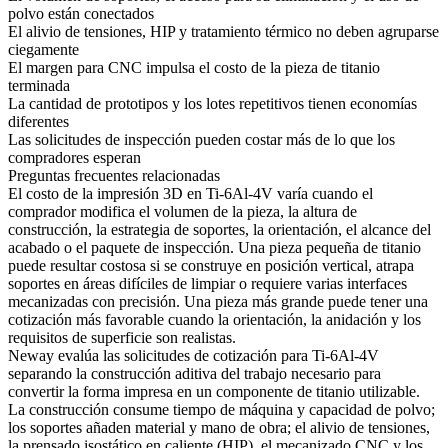
polvo están conectados
El alivio de tensiones, HIP y tratamiento térmico no deben agruparse
ciegamente
El margen para CNC impulsa el costo de la pieza de titanio
terminada
La cantidad de prototipos y los lotes repetitivos tienen economías
diferentes
Las solicitudes de inspección pueden costar más de lo que los
compradores esperan
Preguntas frecuentes relacionadas
El costo de la impresión 3D en Ti-6Al-4V varía cuando el
comprador modifica el volumen de la pieza, la altura de
construcción, la estrategia de soportes, la orientación, el alcance del
acabado o el paquete de inspección. Una pieza pequeña de titanio
puede resultar costosa si se construye en posición vertical, atrapa
soportes en áreas difíciles de limpiar o requiere varias interfaces
mecanizadas con precisión. Una pieza más grande puede tener una
cotización más favorable cuando la orientación, la anidación y los
requisitos de superficie son realistas.
Neway evalúa las solicitudes de cotización para Ti-6Al-4V
separando la construcción aditiva del trabajo necesario para
convertir la forma impresa en un componente de titanio utilizable.
La construcción consume tiempo de máquina y capacidad de polvo;
los soportes añaden material y mano de obra; el alivio de tensiones,
la prensado isostático en caliente (HIP), el mecanizado CNC y los