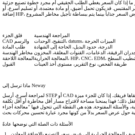
عر المقتبس. قد يكون تحمل أضيق، أو مادة معتمدة، أو تسليم أسرع، أو
المراجعة الهندسية
قلق الجزء
التنقيح، الوحدات، datums، الميزات الحرجة
CAD والرسم
الدرجة، حدود البديل، الحاجة إلى الشهادة
طلب المادة
دران الرقيقة، الدعامات، القنوات المغلقة، المخزون
مخاطر الهندسة
لجة الحرارية، HIP، CNC، EDM، تشطيب السطح
المعالجة اللاحقة
طريقة الفحص، نوع التقرير، مستوى أخذ العينات
القبول
ماذا ترسل إلى Neway
لمراجعة أسرع، أرسل STEP أو CAD الأصلي، والرسم الخاضع للرقابة، ودرجة المادة، والكمية، وتاريخ التسليم المستهدف، ومتطلبات السطح، وسجلات الفحص التي يجب أن يتلقاها فريقك. إذا كان للجزء ميزة
، والأسئلة المفتوحة. هذه هي النقطة التي تتحول فيها "معالجة أجزاء
الأسئلة ذات الصلة التي نوضحها عادةً
يف المعالجة الحرارية إلى عرض سعر التصنيع بالإضافة للمعادن