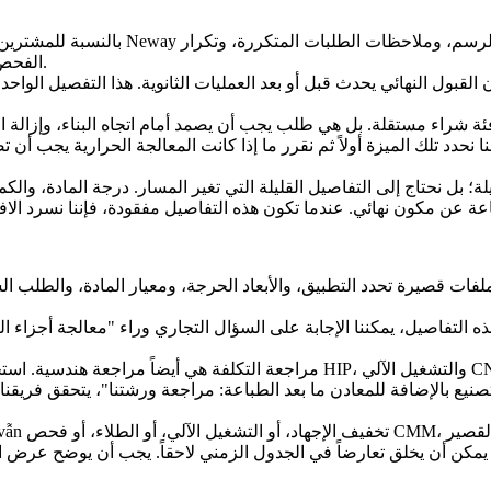
بالنسبة للمشترين الذين يركزون على الإن
الفحص، وإمكانية تتبع المواد، والنقطة التي يجب فيها إغلاق الأسئلة الهندسية.
كان القبول النهائي يحدث قبل أو بعد العمليات الثانوية. هذا التفصيل الو
فئة شراء مستقلة. بل هي طلب يجب أن يصمد أمام اتجاه البناء، وإزالة ا
 نحدد تلك الميزة أولاً ثم نقرر ما إذا كانت
المعالجة الحرارية
يجب أن تضط
؛ بل نحتاج إلى التفاصيل القليلة التي تغير المسار. درجة المادة، وا
 التفاصيل، يمكننا الإجابة على السؤال التجاري وراء "معالجة أجزاء التصنيع بالإضافة للمعادن م
مراجعة التكلفة هي أيضاً مراجعة هندسية. استخدام المسحوق، ووقت الآلة، وحجم 
ع بالإضافة للمعادن ما بعد الطباعة: مراجعة ورشتنا"، يتحقق فريقنا 