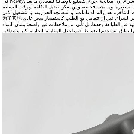
راء. إن "معالجة أجزاء التصنيع بالإضافة للمعادن ما بعد
تأخرة بعد إزالة الدعامات، أو المعالجة الحرارية، أو التشغيل الآلي.
تأتي من ملاحظات غير واضحة بشأن المواد،或缺失 معايير القبول، أو低估 المعالجة اللاحقة، أو عروض أسعار