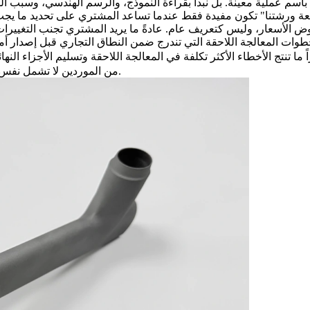
اسم عملية معينة. بل نبدأ بقراءة النموذج، والرسم الهندسي، وسبب الش
 الأسعار، وليس كتعريف عام. عادةً ما يريد المشتري تجنب التغييرات الم
ً ما تنتج الأخطاء الأكثر تكلفة في المعالجة اللاحقة وتسليم الأجزاء النهائية عن الطباعة وحدها. بل 
من الموردين لا تشمل نفس النطاق. نستخدم الضوابط أدناه لجعل المقارنة التجارية أكثر مصداقية.