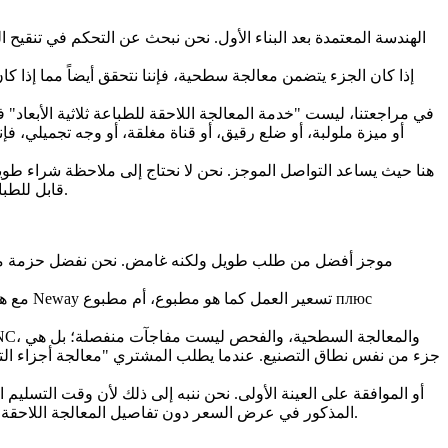
إذا كان الجزء يتضمن
معالجة سطحية
، فإننا نتحقق أيضاً مما إذا 
في مراجعتنا، ليست "خدمة المعالجة اللاحقة للطباعة ثلاثية الأبعاد" 
أو ميزة ملولبة، أو ضلع رقيق، أو قناة مغلقة، أو وجه تجميلي، فإننا
هنا حيث يساعد التواصل الموجز. نحن لا نحتاج إلى ملاحظة شراء طويلة
قابل للطباعة عن مكون نهائي. عندما تكون هذه التفاصيل مفقودة، فإننا نسرد الافتراضات عادةً في عرض السعر بدلاً من التظاهر بأن المخاطر قد حُلّت.
مع هذه
جزء من نفس نطاق التصنيع. عندما يطلب المشتري "معالجة أجزاء التصني
المذكور في عرض السعر دون تفاصيل المعالجة اللاحقة يمكن أن يخلق تعارضاً في الجدول الزمني لاحقاً. يجب أن يوضح عرض السعر الجيد الخطوات المدرجة والخطوات التي تتطلب تأكيد المشتري.