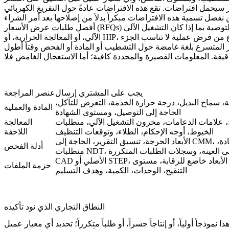
عر سيحمل افتراضات. تقع هذه الافتراضات عادةً حول
ك التوصية بما إذا كان
عر المتسرع بلغة غامضة حول التشطيب أو المادة أو الفحص وقتاً أطول
يجب على المشتري إرسال
عنصر المراجعة
، سماح البديل، درجة حرارة الخدمة، التعرض للتآكل،
المادة والعملية
الحاجة إلى التوصيل، ومستوى الشهادة
لامات الدعامات، مخزون التشغيل الآلي، متطلبات
المعالجة
الخيوط، أوجه الإحكام، الطلاء، وتوقعات التنظيف
اللاحقة
الأبعاد الحرجة، تنسيق التقرير، الحاجة إلى CMM، شهادة المادة،
أدلة الفحص
لموافقة على العينة، وسجلات الطلبات المتكررة
CAD الأصلي أو STEP، رسم ثنائي الأبعاد خاضع للرقابة، مستوى
حزمة الملفات
التنقيح، الوحدات، الكمية، وهدف التسليم
النطاق التجاري الذي نود تأكيده
ذجاً أولياً، أو إنتاجاً جسراً، أو طلباً متكرراً؛ تحديد أي معيار عميل