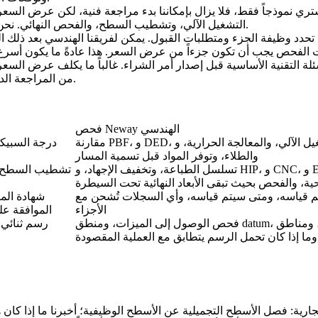
تري نموذجاً فقط، فلا يزال بإمكاننا بدء مراجعة فنية، لكن عرض الس
التشغيل الآلي، وتشطيب السطح، والفحص النهائي. نحن نفضل تسمية هذه الافتراضات مبكراً بدلاً من إصلاحها بعد أمر الشراء.
ل تفاصيل التصنيع. إنها تحدد وظيفة الجزء ومتطلبات القبول. يمكن لفريقنا الهندسي بعد ذل
ئلة التقنية الأساسية قبل إصدار أمر الشراء. غالباً ما يكلف عرض الس
من المراجعة الدقيقة. المعلومات القصيرة والمحددة كافية؛ أما الاستعجال الغامض فلا.
فحص Neway الهندسي
مقارنة PBF، و DED، والتشغيل الآلي، والمعالجة الحرارية، و HIP،
درجة السبيكة
والطلاء، وتوفر المواد قبل تسمية المسار
تسلسل الطباعة، وتخفيف الإجهاد، و HIP، و CNC، و EDM، والمعالجة
تشطيب السطح، ع
ة، والفحص بحيث تبقى الأبعاد النهائية تحت السيطرة
تم قياسه، ومتى سيتم قياسه، وأي السجلات تُشحن مع
الأجزاء
متطلبات NDT، ا
فحص الوصول إلى الميزات، ومنطق datum، وسماكة الجدار، ومناطق
وما إذا كان تحمل الرسم يتطابق مع العملية المقصودة
ة: فصل الأسطح التجميلية عن الأسطح الوظيفية؛ أخبرنا ما إذا كان هذا نمو