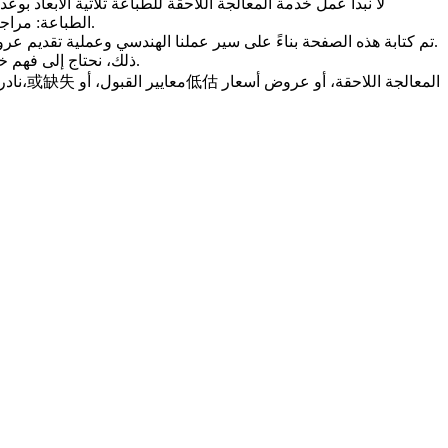
في Neway، لا نبدأ عمل
خدمة المعالجة اللاحقة للطباعة ثلاثية الأبعاد
بوعد ب
الطباعة: مراجعة ورشتنا" تكون مفيدة فقط عندما تساعد المشتري على تحديد ما يجب تسعيره، وما يجب فحصه، وأين يمكن تعديل التكلفة أو وقت التسليم.
تم كتابة هذه الصفحة بناءً على سير عملنا الهندسي وعملية تقديم عروض
为了实现 ذلك، نحتاج إلى فهم خطوات المعالجة اللاحقة التي تندرج ضمن النطاق التجاري قبل إصدار أمر الشراء، قبل أن نتعامل مع الطلب كاستفسار سعر عادي.
نادرا