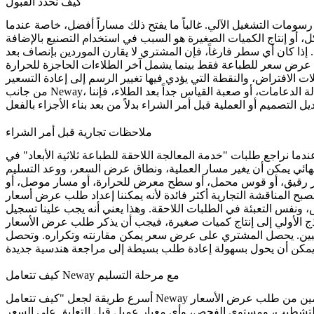
كيف نحدد القبول
ومات التشغيل الآلي. غالباً ما يفتح ذلك مساراً أفضل، خاصة عندما
رد عرض سعر للطباعة فقط بينما يشمل آخر
من جانب Neway، نفضل جعل هذه الحدود مرئية مبكراً. فالحد الواضح ليس نقطة ضعف؛ بل هو تحكم مفيد. إذا كانت الميزة رقيقة جداً، أو خشنة جداً بعد إزالة الدعامات، أو صعبة القياس جداً بعد الطلاء، فإننا
ملاحظات تجارية قبل أمر الشراء
ما نراجع طلبات "خدمة المعالجة اللاحقة للطباعة ثلاثية الأبعاد" في Neway، نقرر أولاً ما إذا كان الاستفسار يخص جزءاً قابلاً للطباعة، أو مكوناً نهائياً، أو مجرد فحص تكلفة أولي. هذا التمييز مهم لأن التعامل مع
حمل، أو سطح معرض للحرارة، أو مسار موصل، أو datum يجب تشغيله آلياً بعد الطباعة.
 ونفس التعبئة في الطلبات اللاحقة. وهذا يعني أنه يجب علينا تسجيل
ض سعر يمكن مقارنته وتكراره. وتحصل Neway على هدف تصنيعي مستقر. بالنسبة للمعالجة اللاحقة وتسليم الأجزاء النهائية، فإن هذا الاستقرار مهم لأن
كيف تتعامل Neway مع مرحلة التسليم
أسرع طريقة لجعل "كيف تتعامل Neway مع مرحلة التسليم" مفيدة هي إزالة التخمين من طلب عرض الأسعار (RFQ). نحن نطلب ملف CAD الحالي، وتنقيح الرسم، والسبيكة المستهدفة، وكمية الطلب،