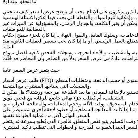
ما نتحقق منه أولاً
تاج، يجب أن يوضح عرض السعر كيف ستحمي Neway الهندسة المعتمدة بعد البناء الأول. نحن نبحث عن التحكم في تنقيح الرسم، وملاحظات الطلبات المتكررة، وتكرار
احد يمكن أن يغير التكلفة، والجدول الزمني، والمسؤولية عن الميزات غير
المطابقة للمواصفات.
لدعامات، وسلوك المادة، والقبول النهائي. إذا كان للجزء سطح إحكام،
لع بالعمل الرئيسي، أو ما إذا كان يجب تسعير العمليات الثانوية منذ
البداية.
لكمية، والتشطيب، والأبعاد الحرجة، وسجلات الفحص كافية لفصل نموذج
حيث يتغير عرض السعر عادةً
طلب عرض أسعار (RFQ) موجز أفضل من طلب طويل ولكنه غامض. نحن نفضل حزمة ملفات قصيرة تحدد التطبيق، والأبعاد الحرجة، ومعيار المادة، والطلب السنوي أو حسب الدفعة، ومتطلبات السطح،
والسجلات التي يحتاجها المشتري مع الشحنة.
ا بعد الطباعة: مراجعة ورشتنا": هل يمكن لـ Neway تسعير العمل كما هو مطبوع، أم مطبوع плюс
التشطيب، أم كطلب جزء نهائي خاضع للرقابة مع فحص موثق.
الدعامات، والمعالجة الحرارية، وـ HIP، والتشغيل الآلي CNC، والمعالجة السطحية، والفحص ليست مفاجآت منفصلة؛ بل هي
مما إذا كانت
المعالجة السطحية
أو خطوة لاحقة أخرى ستسيطر على
السعر النهائي أكثر من عملية الطباعة نفسها.
وقت التسليم يتبع نفس المنطق. فالجزء الذي يُطبع بسرعة قد ينتظر vẫn تخفيف الإجهاد، أو التشغيل الآلي، أو الطلاء، أو فحص CMM، أو الموافقة على العينة الأولى. نحن ننبه إلى ذلك لأن وقت التسليم القصير