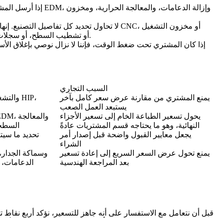
، وإزالة الدعامات، والمعالجة الحرارية، ومخزون
التفريغ الكهربائي EDM
إذا أرسل المش
، أو مخزون التشغيل
التشغيل الآلي CNC
أفضل طلبات عرض الأسعار (RFQs) لا تحاول تحديد ك
الآلي، أو المعالجة الحرارية، أو HIP، أو تشطيب السطح، أو سجلات الفحص يجب أن تكون جزءاً من عرض السعر. هذا عادةً ما يكون أسرع من فرض عملية لا تناسب الجزء.
إذا كان المشتري تحت ضغط الوقت، فإننا لا نزال نوصي بإغلاق الأس
السبب التجاري
يمنع المشتري من مقارنة عرض سعر كامل بآخر
يستبعد العمل الصعب
يحول تسعير الطباعة الخام إلى تسعير الأجزاء
النهائية، وهو ما يحتاجه قسم المشتريات عادةً
السطحي
يجعل معايير القبول واضحة قبل إصدار أمر
تحديد ما سي
الشراء
يمنع تحول عرض السعر السريع إلى إعادة تسعير
بعد المراجعة الهندسية
الدعامات، 
قبل أن نتعامل مع الاستفسار على أنه جاهز للتسعير، نؤكد أربع نقاط تجاري