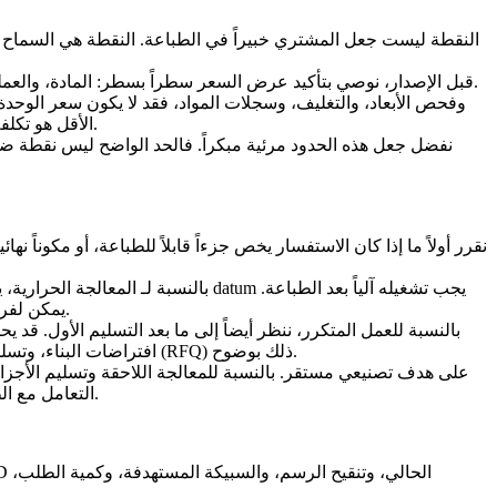
النقطة ليست جعل المشتري خبيراً في الطباعة. النقطة هي السماح لف
قبل الإصدار، نوصي بتأكيد عرض السعر سطراً بسطر: المادة، والعملية، والمعالجة اللاحقة، والفحص، والشهادات، والتغليف، ووقت التسليم. إذا كان أي سطر فارغاً، فإن المشتري لا يقارن الموردين بإنصاف بعد.
الأقل هو تكلفة المشروع الأقل. نوصي بطلب كل مورد لتحديد العمل المستبعد، وتحملات الافتراض، والنقطة التي يؤدي فيها تغيير الرسم إلى إعادة التسعير.
بالنسبة لـ
المعالجة الحرارية
، 
بمجرد وضوح تلك الميزة، تصبح المناقشة التجارية أكثر فائدة لأنه يمكننا إعداد طلب عرض أسعار (RFQ) يمكن لفريقنا الهندسي تسعيره دون افتراضات.
بالنسبة للعمل المتكرر، ننظر أيضاً إلى ما بعد التسليم الأول. 
افتراضات البناء، وتسلسل المعالجة اللاحقة، وخطة الفحص. إذا كان الجزء قد ينتقل من النموذج الأولي إلى إنتاج كميات صغيرة، فيجب أن يذكر طلب عرض الأسعار (RFQ) ذلك بوضوح.
التعامل مع الطباعة على أنها كامل الطلب بينما يحتاج المشتري فعلياً إلى جزء نهائي يمكن أن يحول بسهولة إعادة طلب بسيطة إلى مراجعة هندسية جديدة.