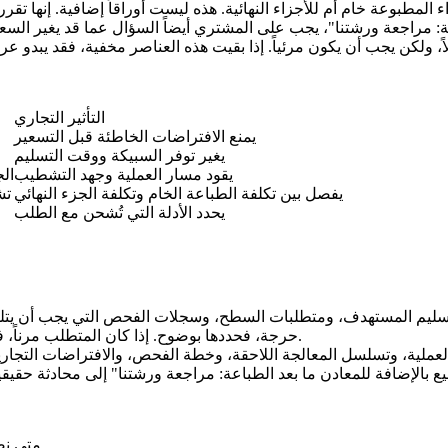
اعة: مراجعة ورشتنا"، يجب على المشتري أيضاً السؤال عما قد يغير الس
التأثير التجاري
يمنع الافتراضات الخاطئة قبل التسعير
يغير توفر السبيكة ووقت التسليم
يقود مسار العملية وجهد التشطيب
الج
يفصل بين تكلفة الطباعة الخام وتكلفة الجزء النهائي
المعا
يحدد الأدلة التي تُشحن مع الطلب
حرجة، فحددها بوضوح. إذا كان المتطلب مرناً، فقل ذلك؛ فهذا يمنحنا مساحة لاقتراح مسار أقل مخاطرة أو أقل تكلفة.
لعملية، وتسلسل المعالجة اللاحقة، وخطة الفحص، والافتراضات التجارية
متى نض