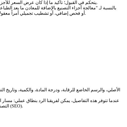
يتحكم في القبول؛ تأكيد ما إذا كان عرض السعر للأجزاء المطبوعة خام أم للأجزاء النهائية. هذه ليست أوراقاً إضافية. إنها تقرر ما إذا كان السعر يغطي الطلب الحقيقي أم مجرد خطوة تصنيع جزئية.
بالنسبة لـ "معالجة أجزاء التصنيع بالإضافة للمعادن ما بعد الطب
إضافة HIP، أو فحص إضافي، أو تشطيب تجميلي أمراً معقولاً، ولكن يجب أن يكون مرئياً. إذا بقيت هذه العناصر مخفية، فقد يبدو عرض السعر جذاباً بينما يتم ببساطة تأجيل مخاطر المشروع.
عندما تتوفر هذه التفاصيل، يمكن لفريقنا الرد بنطاق عملي: مسار ا
التصنيع بالإضافة للمعادن ما بعد الطباعة: مراجعة ورشتنا" إلى محادثة حقيقية حول عرض السعر بدلاً من كونها مجرد عبارة تحسين محركات بحث (SEO).