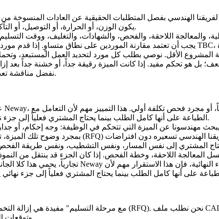
ريقنا الهندسي بفصل المتطلبات الحقيقية عن العادات المنسوخة من رس
يكون الوزن، أو الحرارة، أو التوصيل، أو التآكل، أو إنتاج الكميات الصغيرة هو السبب في استخدام التصنيع بالإضافة.
، وفحص الأبعاد، والتغليف، وسجلات المواد، فقد لا يكون سعر الوحدة
الطلاءات الحاجزة للحرارة TBC
يجب أن تعتمد مقارنة الموردين على نطاق متساوٍ. إذا قدم مو
نفضل مناقشة تعديل التصميم أو العملية قبل أمر الشراء بدلاً من بعد بناء الأجزاء بالفعل.
عند
الطباعة على أنها كامل الطلب بينما يحتاج المشتري فعلياً إلى جزء نهائي يمكن أن يغير مسار العملية، ونطاق عرض السعر، ووعد التسليم.
يبحث مهندسونا عن الميزة التي تتحكم في الوظيفة: وجه إحكام، أو جدار رقيق، أو قوس م
قد يحتاج المشتري إلى نفس المسار، ونفس التشطيب، ونفس طريقة الفحص،
تجارياً، يحمي هذا كلا الجانبين. يحصل المشتري على عر
وتوقعات التشطيب، ومستوى الفحص، وأي معيار عميل قبل التعليق على السعر.