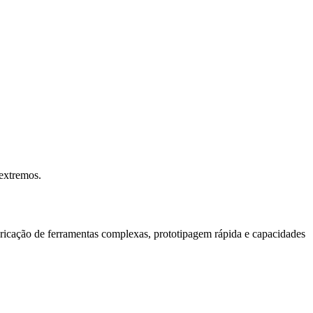
I
extremos.
I
bricação de ferramentas complexas, prototipagem rápida e capacidades