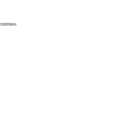
I
extremos.
W