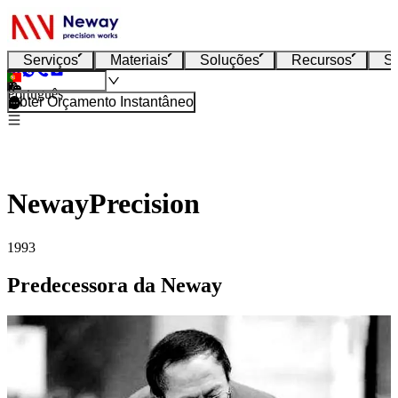
Serviços
Materiais
Soluções
Recursos
S
Português
Obter Orçamento Instantâneo
NewayPrecision
1993
Predecessora da Neway