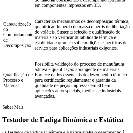
em componentes impressos em 3D.
Caracteriza mecanismos de decomposição térmica,
Caracterização
quantificando perda de massa e perfis de libertação
do
de voláteis. Sustenta seleção e qualificação de
Comportamento
materiais ao verificar durabilidade térmica e
de
estabilidade química sob condições específicas de
Decomposição
serviço para aplicações industriais exigentes.
Possibilita validação do processo de manufatura
aditiva e qualificação abrangente de materiais.
Qualificação de
Fornece dados essenciais de desempenho térmico
Processo e
para certificação regulamentar e garantia da
Material
qualidade de peças impressas em 3D em
aplicações aeroespaciais, médicas e industriais
avançadas.
Saber Mais
Testador de Fadiga Dinâmica e Estática
O Testador de Fadiga Dinâmica e Estática avalia o desempenho à