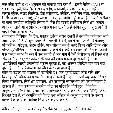
एक कोट-रेडी RFQ अनुमान को समाप्त कर देता है। इसमें नेटिव CAD या
STEP फ़ाइलें, नियंत्रित 2D ड्राइंग, इकाइयां, संशोधन स्तर, सामग्री मानक,
मात्रा ब्रेक, सतह फिनिश, हीट ट्रीटमेंट, कोटिंग, मशीनिंग भत्ता, पैकेजिंग,
निरीक्षण आवश्यकताएं, और लक्ष्य लीड टाइम शामिल होना चाहिए। यदि खरीदार
के पास पसंदीदा स्वीकृति नियम हैं, जैसे कि फर्स्ट आर्टिकल निरीक्षण, घनत्व
आवश्यकताएं, या प्रमाणपत्र आवश्यकताएं, तो उन्हें कीमत तुलना शुरू होने से
पहले भेजा जाना चाहिए।
योगात्मक विनिर्माण के लिए, फ़ाइल पूर्णता मायने रखती है क्योंकि प्रक्रिया मार्ग
अक्सर ज्यामिति से चुना जाता है। पतली दीवारें, बंद चैनल, जाली विशेषताएं,
ओवरहैंग्स, थ्रेड्स, डेटम संबंध, और सौंदर्य संबंधी चेहरे बिल्ड ओरिएंटेशन और
पोस्ट-प्रोसेसिंग रणनीति को बदल सकते हैं। खरीदार
cnc मशीनिंग
का उपयोग
एक क्षमता संदर्भ के रूप में कर सकते हैं जब भाग में ऐसी विशेषताएं हों जिन्हें कई
संचालनों या tighter फीचर संरेखण की आवश्यकता हो सकती है। जो
आपूर्तिकर्ता जल्दी तकनीकी प्रश्न पूछता है, वह अक्सर जोखिम कम कर रहा
होता है, न कि परियोजना को धीमा कर रहा होता है।
कोट के उद्देश्य को बताना भी उपयोगी है। एक प्रोटोटाइप कोट गति और
डिज़ाइन फीडबैक को प्राथमिकता दे सकता है। एक कम-वॉल्यूम कोट स्थिर
बिल्ड पैरामीटर, निरीक्षण दोहराव, और सामग्री उपलब्धता को प्राथमिकता दे
सकता है। एक उत्पादन-समर्थन कोट को परिवर्तन नियंत्रण, पैकेजिंग
अनुशासन, और स्थिर संचार की आवश्यकता हो सकती है। जब RFQ उद्देश्य
दिखाई देता है, तो आपूर्तिकर्ता केवल एक मॉडल से अनुमान लगाने के बजाय
वास्तविक कार्य की कीमत निर्धारित कर सकते हैं।
कीमत की तुलना करने से पहले प्रक्रिया अनुकूलता की जांच करें