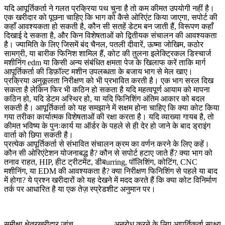
यदि आपूर्तिकर्ता ने गलत प्रक्रिया पथ चुना है तो कम कीमत उपयोगी नहीं है।
एक खरीदार को पूछना चाहिए कि भाग को कैसे ओरिएंट किया जाएगा, सपोर्ट की
कहाँ आवश्यकता हो सकती है, कौन सी सतहें डेटम बन जाती हैं, विरूपण कहाँ
दिखाई दे सकता है, और किन विशेषताओं को द्वितीयक संचालन की आवश्यकता
है। ज्यामिति के लिए जिसमें बंद चैनल, पतली दीवारें, ऊष्मा जोखिम, कठोर
सामग्री, या बारीक फिनिश शामिल हैं, कोट की तुलना
इलेक्ट्रिकल डिस्चार्ज
मशीनिंग edm
या किसी अन्य संबंधित क्षमता पेज के खिलाफ करें ताकि मार्ग
आपूर्तिकर्ता की डिफ़ॉल्ट मशीन उपलब्धता के बजाय भाग से मेल खाए।
प्रक्रिया अनुकूलता निरीक्षण को भी प्रभावित करती है। एक भाग सरल दिख
सकता है लेकिन फिर भी कठिन हो सकता है यदि महत्वपूर्ण आयाम को मापना
कठिन हो, यदि डेटम अस्थिर हो, या यदि फिनिशिंग अंतिम आकार को बदल
सकती है। आपूर्तिकर्ता को यह समझाने में सक्षम होना चाहिए कि क्या कोट किया
गया तरीका कार्यात्मक विशेषताओं की रक्षा करता है। यदि व्याख्या गायब है, तो
कीमत भविष्य के पुनःकार्य या ऑर्डर के पहले से ही देर हो जाने के बाद ड्राइंग
वार्ता को छिपा सकती है।
प्रत्येक आपूर्तिकर्ता से संभावित संचालन क्रम का वर्णन करने के लिए कहें।
कौन सी ओरिएंटेशन योजनाबद्ध है? कौन से सपोर्ट हटाए जाते हैं? क्या भाग को
तनाव राहत, HIP, हीट ट्रीटमेंट, डीबurring, पॉलिशिंग, कोटिंग, CNC
मशीनिंग, या EDM की आवश्यकता है? क्या निरीक्षण फिनिशिंग से पहले या बाद
में होगा? ये प्रश्न खरीदारों को यह देखने में मदद करते हैं कि क्या कोट विनिर्माण
तर्क पर आधारित है या एक तेज़ स्प्रेडशीट अनुमान पर।
समीक्षा क्षेत्र
खरीदार जांच
अनुरोध करने के लिए आपूर्तिकर्ता साक्ष्य