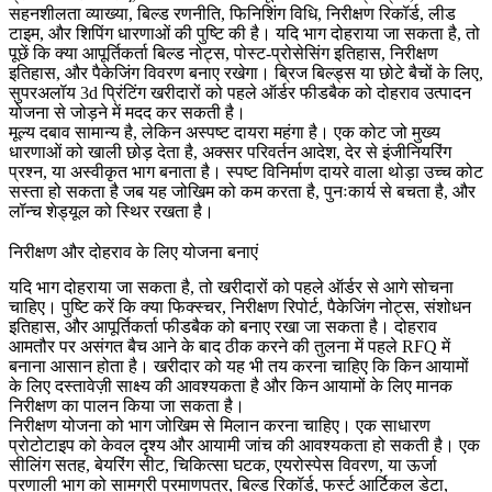
सहनशीलता व्याख्या, बिल्ड रणनीति, फिनिशिंग विधि, निरीक्षण रिकॉर्ड, लीड
टाइम, और शिपिंग धारणाओं की पुष्टि की है। यदि भाग दोहराया जा सकता है, तो
पूछें कि क्या आपूर्तिकर्ता बिल्ड नोट्स, पोस्ट-प्रोसेसिंग इतिहास, निरीक्षण
इतिहास, और पैकेजिंग विवरण बनाए रखेगा। ब्रिज बिल्ड्स या छोटे बैचों के लिए,
सुपरअलॉय 3d प्रिंटिंग
खरीदारों को पहले ऑर्डर फीडबैक को दोहराव उत्पादन
योजना से जोड़ने में मदद कर सकती है।
मूल्य दबाव सामान्य है, लेकिन अस्पष्ट दायरा महंगा है। एक कोट जो मुख्य
धारणाओं को खाली छोड़ देता है, अक्सर परिवर्तन आदेश, देर से इंजीनियरिंग
प्रश्न, या अस्वीकृत भाग बनाता है। स्पष्ट विनिर्माण दायरे वाला थोड़ा उच्च कोट
सस्ता हो सकता है जब यह जोखिम को कम करता है, पुनःकार्य से बचता है, और
लॉन्च शेड्यूल को स्थिर रखता है।
निरीक्षण और दोहराव के लिए योजना बनाएं
यदि भाग दोहराया जा सकता है, तो खरीदारों को पहले ऑर्डर से आगे सोचना
चाहिए। पुष्टि करें कि क्या फिक्स्चर, निरीक्षण रिपोर्ट, पैकेजिंग नोट्स, संशोधन
इतिहास, और आपूर्तिकर्ता फीडबैक को बनाए रखा जा सकता है। दोहराव
आमतौर पर असंगत बैच आने के बाद ठीक करने की तुलना में पहले RFQ में
बनाना आसान होता है। खरीदार को यह भी तय करना चाहिए कि किन आयामों
के लिए दस्तावेज़ी साक्ष्य की आवश्यकता है और किन आयामों के लिए मानक
निरीक्षण का पालन किया जा सकता है।
निरीक्षण योजना को भाग जोखिम से मिलान करना चाहिए। एक साधारण
प्रोटोटाइप को केवल दृश्य और आयामी जांच की आवश्यकता हो सकती है। एक
सीलिंग सतह, बेयरिंग सीट, चिकित्सा घटक, एयरोस्पेस विवरण, या ऊर्जा
प्रणाली भाग को सामग्री प्रमाणपत्र, बिल्ड रिकॉर्ड, फर्स्ट आर्टिकल डेटा,