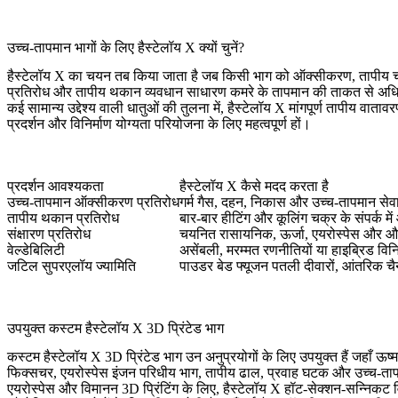
उच्च-तापमान भागों के लिए हैस्टेलॉय X क्यों चुनें?
हैस्टेलॉय X का चयन तब किया जाता है जब किसी भाग को ऑक्सीकरण, तापीय चक्रण
प्रतिरोध और तापीय थकान व्यवधान साधारण कमरे के तापमान की ताकत से अधिक म
कई सामान्य उद्देश्य वाली धातुओं की तुलना में, हैस्टेलॉय X मांगपूर्ण तापीय व
प्रदर्शन और विनिर्माण योग्यता परियोजना के लिए महत्वपूर्ण हों।
प्रदर्शन आवश्यकता
हैस्टेलॉय X कैसे मदद करता है
उच्च-तापमान ऑक्सीकरण प्रतिरोध
गर्म गैस, दहन, निकास और उच्च-तापमान सेव
तापीय थकान प्रतिरोध
बार-बार हीटिंग और कूलिंग चक्र के संपर्क मे
संक्षारण प्रतिरोध
चयनित रासायनिक, ऊर्जा, एयरोस्पेस और औद
वेल्डेबिलिटी
असेंबली, मरम्मत रणनीतियों या हाइब्रिड विनिर्
जटिल सुपरएलॉय ज्यामिति
पाउडर बेड फ्यूजन पतली दीवारों, आंतरिक च
उपयुक्त कस्टम हैस्टेलॉय X 3D प्रिंटेड भाग
कस्टम हैस्टेलॉय X 3D प्रिंटेड भाग उन अनुप्रयोगों के लिए उपयुक्त हैं जहाँ ऊष
फिक्सचर, एयरोस्पेस इंजन परिधीय भाग, तापीय ढाल, प्रवाह घटक और उच्च-तापमा
एयरोस्पेस और विमानन 3D प्रिंटिंग
के लिए, हैस्टेलॉय X हॉट-सेक्शन-सन्निकट