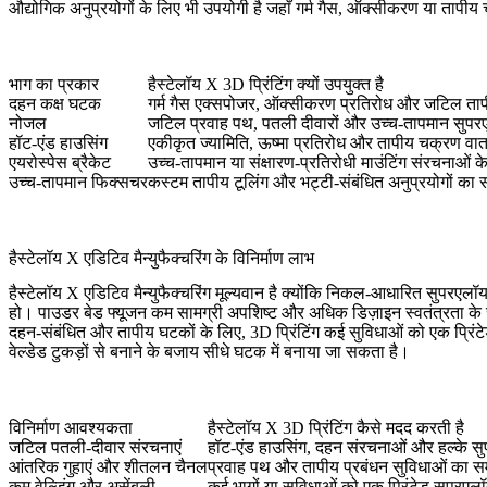
औद्योगिक अनुप्रयोगों के लिए भी उपयोगी है जहाँ गर्म गैस, ऑक्सीकरण या ताप
भाग का प्रकार
हैस्टेलॉय X 3D प्रिंटिंग क्यों उपयुक्त है
दहन कक्ष घटक
गर्म गैस एक्सपोजर, ऑक्सीकरण प्रतिरोध और जटिल तापी
नोजल
जटिल प्रवाह पथ, पतली दीवारों और उच्च-तापमान सुपरएल
हॉट-एंड हाउसिंग
एकीकृत ज्यामिति, ऊष्मा प्रतिरोध और तापीय चक्रण वा
एयरोस्पेस ब्रैकेट
उच्च-तापमान या संक्षारण-प्रतिरोधी माउंटिंग संरचनाओं क
उच्च-तापमान फिक्सचर
कस्टम तापीय टूलिंग और भट्टी-संबंधित अनुप्रयोगों का 
हैस्टेलॉय X एडिटिव मैन्युफैक्चरिंग के विनिर्माण लाभ
हैस्टेलॉय X एडिटिव मैन्युफैक्चरिंग मूल्यवान है क्योंकि निकल-आधारित सुपरए
हो। पाउडर बेड फ्यूजन कम सामग्री अपशिष्ट और अधिक डिज़ाइन स्वतंत्रता क
दहन-संबंधित और तापीय घटकों के लिए, 3D प्रिंटिंग कई सुविधाओं को एक प्रिंट
वेल्डेड टुकड़ों से बनाने के बजाय सीधे घटक में बनाया जा सकता है।
विनिर्माण आवश्यकता
हैस्टेलॉय X 3D प्रिंटिंग कैसे मदद करती है
जटिल पतली-दीवार संरचनाएं
हॉट-एंड हाउसिंग, दहन संरचनाओं और हल्के सुप
आंतरिक गुहाएं और शीतलन चैनल
प्रवाह पथ और तापीय प्रबंधन सुविधाओं का सम
कम वेल्डिंग और असेंबली
कई भागों या सुविधाओं को एक प्रिंटेड सुपरएलॉ