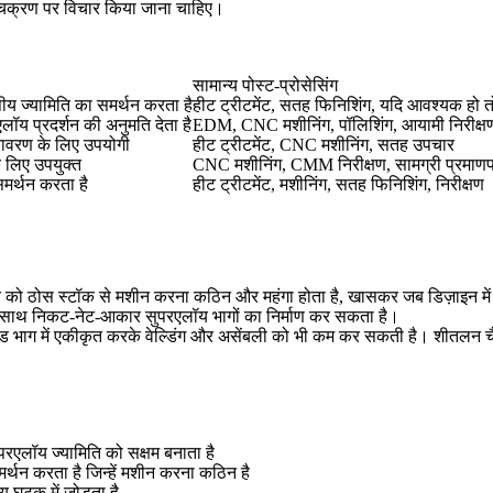
ीय चक्रण पर विचार किया जाना चाहिए।
सामान्य पोस्ट-प्रोसेसिंग
य ज्यामिति का समर्थन करता है
हीट ट्रीटमेंट, सतह फिनिशिंग, यदि आवश्यक हो त
ॉय प्रदर्शन की अनुमति देता है
EDM, CNC मशीनिंग, पॉलिशिंग, आयामी निरीक्ष
तावरण के लिए उपयोगी
हीट ट्रीटमेंट, CNC मशीनिंग, सतह उपचार
े लिए उपयुक्त
CNC मशीनिंग, CMM निरीक्षण, सामग्री प्रमाणप
समर्थन करता है
हीट ट्रीटमेंट, मशीनिंग, सतह फिनिशिंग, निरीक्षण
लॉय को ठोस स्टॉक से मशीन करना कठिन और महंगा होता है, खासकर जब डिज़ाइन में 
े साथ निकट-नेट-आकार सुपरएलॉय भागों का निर्माण कर सकता है।
ेड भाग में एकीकृत करके वेल्डिंग और असेंबली को भी कम कर सकती है। शीतलन चैन
रएलॉय ज्यामिति को सक्षम बनाता है
र्थन करता है जिन्हें मशीन करना कठिन है
य घटक में जोड़ता है