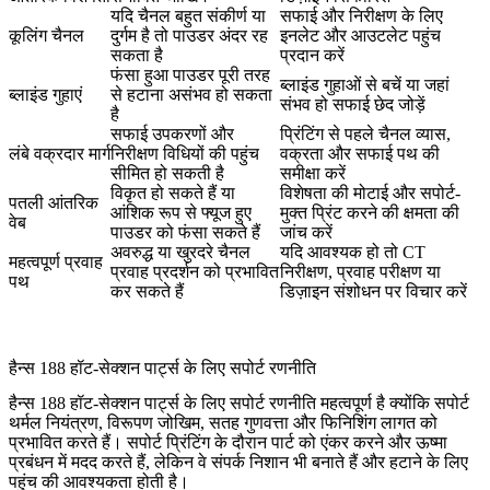
यदि चैनल बहुत संकीर्ण या
सफाई और निरीक्षण के लिए
कूलिंग चैनल
दुर्गम है तो पाउडर अंदर रह
इनलेट और आउटलेट पहुंच
सकता है
प्रदान करें
फंसा हुआ पाउडर पूरी तरह
ब्लाइंड गुहाओं से बचें या जहां
ब्लाइंड गुहाएं
से हटाना असंभव हो सकता
संभव हो सफाई छेद जोड़ें
है
सफाई उपकरणों और
प्रिंटिंग से पहले चैनल व्यास,
लंबे वक्रदार मार्ग
निरीक्षण विधियों की पहुंच
वक्रता और सफाई पथ की
सीमित हो सकती है
समीक्षा करें
विकृत हो सकते हैं या
विशेषता की मोटाई और सपोर्ट-
पतली आंतरिक
आंशिक रूप से फ्यूज हुए
मुक्त प्रिंट करने की क्षमता की
वेब
पाउडर को फंसा सकते हैं
जांच करें
अवरुद्ध या खुरदरे चैनल
यदि आवश्यक हो तो CT
महत्वपूर्ण प्रवाह
प्रवाह प्रदर्शन को प्रभावित
निरीक्षण, प्रवाह परीक्षण या
पथ
कर सकते हैं
डिज़ाइन संशोधन पर विचार करें
हैन्स 188 हॉट-सेक्शन पार्ट्स के लिए सपोर्ट रणनीति
हैन्स 188 हॉट-सेक्शन पार्ट्स के लिए सपोर्ट रणनीति महत्वपूर्ण है क्योंकि सपोर्ट
थर्मल नियंत्रण, विरूपण जोखिम, सतह गुणवत्ता और फिनिशिंग लागत को
प्रभावित करते हैं। सपोर्ट प्रिंटिंग के दौरान पार्ट को एंकर करने और ऊष्मा
प्रबंधन में मदद करते हैं, लेकिन वे संपर्क निशान भी बनाते हैं और हटाने के लिए
पहुंच की आवश्यकता होती है।