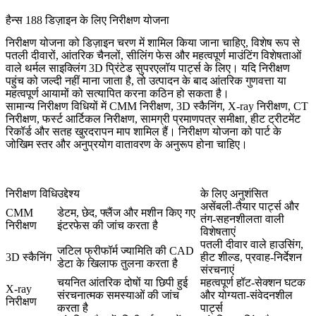
हैन्स 188 डिज़ाइन के लिए निरीक्षण योजना
निरीक्षण योजना को डिज़ाइन चरण में शामिल किया जाना चाहिए, विशेष रूप से
पतली दीवारों, आंतरिक चैनलों, सीलिंग फेस और महत्वपूर्ण माउंटिंग विशेषताओं
वाले थर्मल साइक्लिंग 3D प्रिंटेड सुपरएलॉय पार्ट्स के लिए। यदि निरीक्षण
पहुंच को जल्दी नहीं माना जाता है, तो उत्पादन के बाद आंतरिक गुणवत्ता या
महत्वपूर्ण आयामों को सत्यापित करना कठिन हो सकता है।
सामान्य निरीक्षण विधियों में CMM निरीक्षण, 3D स्कैनिंग, X-ray निरीक्षण, CT
निरीक्षण, फर्स्ट आर्टिकल निरीक्षण, सामग्री प्रमाणपत्र समीक्षा, हीट ट्रीटमेंट
रिकॉर्ड और सतह खुरदरापन माप शामिल हैं। निरीक्षण योजना को पार्ट के
जोखिम स्तर और अनुप्रयोग वातावरण के अनुरूप होना चाहिए।
निरीक्षण विधि
उद्देश्य
के लिए अनुशंसित
असेंबली-तैयार पार्ट्स और
CMM
डेटम, छेद, फ्लैंज और मशीन किए गए
तंग-सहनशीलता वाली
निरीक्षण
इंटरफेस की जांच करता है
विशेषताएं
पतली दीवार वाले हाउसिंग,
जटिल फ्रीफॉर्म ज्यामिति की CAD
3D स्कैनिंग
हीट शील्ड, प्रवाह-निर्देशन
डेटा के खिलाफ तुलना करता है
संरचनाएं
चयनित आंतरिक दोषों या छिपी हुई
महत्वपूर्ण हॉट-सेक्शन घटक
X-ray
संरचनात्मक समस्याओं की जांच
और योग्यता-संवेदनशील
निरीक्षण
करता है
पार्ट्स