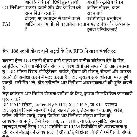
आंतरिक चैनलों, छिपी हुई गुहाओं,
आंतरिक कूलिंग चैनल,
CT निरीक्षण
पाउडर हटाने और दोष जोखिम को
जटिल नोज़ल, दहन
सत्यापित करता है
संरचनाएं
दोहराए गए उत्पादन से पहले पहले
प्रोटोटाइप अनुमोदन,
FAI
आर्टिकल आयामों को दस्तावेज़ करता
पायलट बैच और उत्पादन-
है
इरादा परियोजनाएं
हैन्स 188 पतली दीवार वाले पार्ट्स के लिए RFQ डिज़ाइन चेकलिस्ट
कस्टम हैन्स 188 पतली दीवार वाले पार्ट्स का सटीक कोटेशन देने के लिए,
आपूर्तिकर्ता को ज्यामिति और सेवा वातावरण दोनों को समझने की आवश्यकता
है। 3D मॉडल बिल्ड ओरिएंटेशन, सपोर्ट, दीवार की मोटाई, चैनलों और पाउडर
हटाने की समीक्षा करने में मदद करता है। 2D ड्राइंग सहनशीलता, महत्वपूर्ण
सतहों, मशीनिंग भत्ते, हीट ट्रीटमेंट और निरीक्षण आवश्यकताओं की पुष्टि करती
है।
तेज़ कोटेशन और निर्माण योग्यता समीक्षा के लिए, कृपया निम्नलिखित जानकारी
प्रदान करें:
3D CAD मॉडल, preferably STEP, X_T, IGS, या STL प्रारूप
2D ड्राइंग जिसमें सामग्री ग्रेड, सहनशीलता, डेटम आवश्यकताएं, थ्रेड,
फ्लैंज, सीलिंग सतहें, सतह फिनिश और निरीक्षण नोट्स शामिल हों
आवश्यक सामग्री, जैसे हैन्स 188, GH5188, या एक अनुमोदित समकक्ष
महत्वपूर्ण सतहें जिन्हें CNC मशीनिंग या EDM फिनिशिंग की आवश्यकता है
दीवार की मोटाई की आवश्यकताएं और कोई भी क्षेत्र जो सीधे गर्म गैस के संपर्क