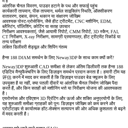
में है
आंतरिक चैनल विवरण, पाउडर हटाने के पथ और सफाई पहुंच
कार्यकारी तापमान, पीक तापमान, थर्मल साइक्लिंग स्थिति, ऑक्सीकरण
वातावरण, दबाव, कंपन, थकान या संक्षारण जोखिम
आवश्यक पोस्ट-प्रोसेसिंग, जैसे हीट ट्रीटमेंट, CNC मशीनिंग, EDM,
ब्लैस्टिंग, पॉलिशिंग, कोटिंग या सतह उपचार
निरीक्षण आवश्यकताएं, जैसे आयामी रिपोर्ट, CMM रिपोर्ट, 3D स्कैन, FAI,
CT निरीक्षण, X-ray निरीक्षण, सामग्री प्रमाणपत्र, हीट ट्रीटमेंट रिकॉर्ड या
तन्य परीक्षण
लक्षित डिलीवरी शेड्यूल और शिपिंग गंतव्य
हैन्स 188 DfAM समर्थन के लिए Neway3DP के साथ काम क्यों करें?
Neway3DP शुरुआती CAD समीक्षा से लेकर अंतिम डिलीवरी तक हैन्स 188
एडिटिव मैन्युफैक्चरिंग के लिए डिज़ाइन समर्थन प्रदान करता है। हमारी टीम यह
评估 करने में मदद कर सकती है कि डिज़ाइन पाउडर बेड फ्यूजन के लिए
उपयुक्त है या नहीं, क्या पतली दीवारें या आंतरिक चैनल निर्माण जोखिम पैदा
करते हैं, और किन सतहों को मशीनिंग भत्ते या निरीक्षण योजना की आवश्यकता
है।
एयरोस्पेस और एविएशन 3D प्रिंटिंग
और
ऊर्जा और शक्ति अनुप्रयोगों
के लिए,
यह शुरुआती समीक्षा ग्राहकों को पुनः डिज़ाइन जोखिम को कम करने और
प्रोटोटाइप से कार्यात्मक हॉट-सेक्शन सत्यापन की ओर अधिक कुशलता से बढ़ने
में मदद करती है।