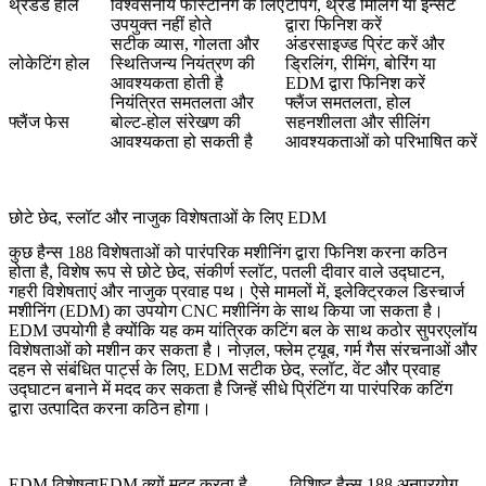
थ्रेडेड होल
विश्वसनीय फास्टनिंग के लिए
टैपिंग, थ्रेड मिलिंग या इन्सर्ट
उपयुक्त नहीं होते
द्वारा फिनिश करें
सटीक व्यास, गोलता और
अंडरसाइज्ड प्रिंट करें और
लोकेटिंग होल
स्थितिजन्य नियंत्रण की
ड्रिलिंग, रीमिंग, बोरिंग या
आवश्यकता होती है
EDM द्वारा फिनिश करें
नियंत्रित समतलता और
फ्लैंज समतलता, होल
फ्लैंज फेस
बोल्ट-होल संरेखण की
सहनशीलता और सीलिंग
आवश्यकता हो सकती है
आवश्यकताओं को परिभाषित करें
छोटे छेद, स्लॉट और नाजुक विशेषताओं के लिए EDM
कुछ हैन्स 188 विशेषताओं को पारंपरिक मशीनिंग द्वारा फिनिश करना कठिन
होता है, विशेष रूप से छोटे छेद, संकीर्ण स्लॉट, पतली दीवार वाले उद्घाटन,
गहरी विशेषताएं और नाजुक प्रवाह पथ। ऐसे मामलों में,
इलेक्ट्रिकल डिस्चार्ज
मशीनिंग (EDM)
का उपयोग CNC मशीनिंग के साथ किया जा सकता है।
EDM उपयोगी है क्योंकि यह कम यांत्रिक कटिंग बल के साथ कठोर सुपरएलॉय
विशेषताओं को मशीन कर सकता है। नोज़ल, फ्लेम ट्यूब, गर्म गैस संरचनाओं और
दहन से संबंधित पार्ट्स के लिए, EDM सटीक छेद, स्लॉट, वेंट और प्रवाह
उद्घाटन बनाने में मदद कर सकता है जिन्हें सीधे प्रिंटिंग या पारंपरिक कटिंग
द्वारा उत्पादित करना कठिन होगा।
EDM विशेषता
EDM क्यों मदद करता है
विशिष्ट हैन्स 188 अनुप्रयोग