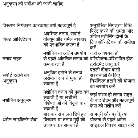
अनुक्रम की समीक्षा की जानी चाहिए।
विरूपण नियंत्रण कारक
यह क्यों महत्वपूर्ण है
अनुशंसित नियंत्रण विधि
प्रिंट करने की क्षमता और
अवशिष्ट तनाव, सपोर्ट
अंतिम मशीनिंग दोनों के
बिल्ड ओरिएंटेशन
वॉल्यूम और थर्मल व्यवहार
लिए ओरिएंटेशन की समीक्षा
को प्रभावित करता है
करें
मशीनिंग या अंतिम उपयोग
जहां आवश्यक हो
तनाव राहत
से पहले आंतरिक तनाव को
परियोजना-परिभाषित हीट
कम करता है
ट्रीटमेंट लागू करें
पतली दीवार वाली
अनुचित हटाने से तनाव
सपोर्ट हटाने का
संरचनाओं के लिए
असमान रूप से मुक्त हो
अनुक्रम
नियंत्रित हटाने की योजना
सकता है
का उपयोग करें
मशीनिंग तनाव को मुक्त कर
जहां संभव हो तनाव राहत
सकती है या लचीली
मशीनिंग अनुक्रम
के बाद डेटम और महत्वपूर्ण
विशेषताओं को विकृत कर
फेस को मशीन करें
सकती है
बार-बार संचालन छिपे हुए
सामग्री और प्रक्रिया
थर्मल साइक्लिंग सेवा
विरूपण या तनाव मुद्दों को
योजना से पहले थर्मल
उजागर कर सकता है
साइकल विवरण साझा करें