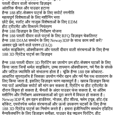
पतली दीवार वाली संरचना डिज़ाइन
आंतरिक चैनल और पाउडर हटाना
हैन्स 188 हॉट-सेक्शन पार्ट्स के लिए सपोर्ट रणनीति
महत्वपूर्ण विशेषताओं के लिए मशीनिंग भत्ता
छोटे छेद, स्लॉट और नाजुक विशेषताओं के लिए EDM
हीट ट्रीटमेंट और विरूपण नियंत्रण
हैन्स 188 डिज़ाइन के लिए निरीक्षण योजना
हैन्स 188 पतली दीवार वाले पार्ट्स के लिए RFQ डिज़ाइन चेकलिस्ट
हैन्स 188 DfAM समर्थन के लिए Neway3DP के साथ काम क्यों करें?
अक्सर पूछे जाने वाले प्रश्न (FAQ)
थर्मल साइक्लिंग, ऑक्सीकरण और पतली दीवार वाली संरचनाओं के लिए हैन्स
188 3D प्रिंटेड पार्ट्स का डिज़ाइन
हैन्स 188 पतली दीवार 3D प्रिंटिंग का उपयोग उन हॉट-सेक्शन घटकों के लिए
किया जाता जिन्हें थर्मल साइक्लिंग, उच्च तापमान ऑक्सीकरण, गर्म गैस के संपर्क
और जटिल ज्यामिति को संभालना होता है। चूंकि हैन्स 188 एक कोबाल्ट-
आधारित सुपरएलॉय है जिसका उपयोग गंभीर दहन और गर्म गैस पथ वातावरण के
लिए किया जाता है, इसलिए डिज़ाइन चरण महत्वपूर्ण है। खराब डिज़ाइन किया
गया पार्ट अत्यधिक सपोर्ट की मांग कर सकता है, प्रिंटिंग या हीट ट्रीटमेंट के
दौरान विकृत हो सकता है, चैनलों के अंदर पाउडर फंस सकता है, या अंतिम
मशीनिंग और निरीक्षण आवश्यकताओं को पूरा करने में विफल हो सकता है।
Neway3DP में, हम दहन हार्डवेयर, नोज़ल, हीट शील्ड, फ्लेम ट्यूब, हॉट-एंड
ब्रैकेट, एयरोस्पेस थर्मल संरचनाओं और ऊर्जा उपकरण घटकों के लिए
हैन्स
188 3D प्रिंटेड पार्ट्स
का निर्माण करते हैं। हमारा इंजीनियरिंग समर्थन एडिटिव
मैन्युफैक्चरिंग के लिए डिज़ाइन समीक्षा, पाउडर बेड फ्यूजन प्रिंटिंग, हीट