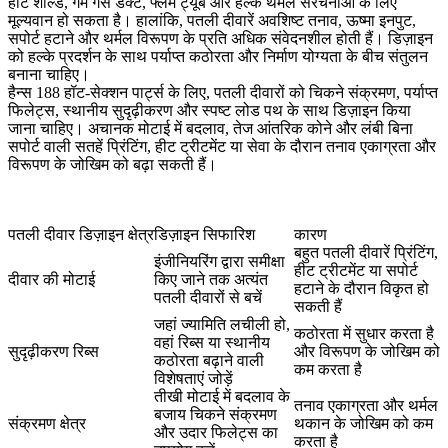
हीट शील्ड, गर्म गैस डक्ट, फ्लेम ट्यूब और हल्के थर्मल संरचनाओं के लिए
मूल्यवान हो सकता है। हालांकि, पतली दीवारें अवशिष्ट तनाव, ऊष्मा इनपुट,
सपोर्ट हटाने और थर्मल विरूपण के प्रति अधिक संवेदनशील होती हैं। डिज़ाइन
को हल्के प्रदर्शन के साथ पर्याप्त कठोरता और निर्माण योग्यता के बीच संतुलन
बनाना चाहिए।
हैन्स 188 हॉट-सेक्शन पार्ट्स के लिए, पतली दीवारों को चिकने संक्रमण, पर्याप्त
फिलेट्स, स्थानीय सुदृढ़ीकरण और स्पष्ट लोड पथ के साथ डिज़ाइन किया
जाना चाहिए। अचानक मोटाई में बदलाव, तेज आंतरिक कोने और लंबी बिना
सपोर्ट वाली सतहें प्रिंटिंग, हीट ट्रीटमेंट या सेवा के दौरान तनाव एकाग्रता और
विरूपण के जोखिम को बढ़ा सकती हैं।
पतली दीवार डिज़ाइन क्षेत्र
डिज़ाइन सिफारिश
कारण
बहुत पतली दीवारें प्रिंटिंग,
इंजीनियरिंग द्वारा समीक्षा
हीट ट्रीटमेंट या सपोर्ट
दीवार की मोटाई
किए जाने तक अत्यंत
हटाने के दौरान विकृत हो
पतली दीवारों से बचें
सकती हैं
जहां ज्यामिति लचीली हो,
कठोरता में सुधार करता है
वहां रिब्स या स्थानीय
सुदृढ़ीकरण रिब्स
और विरूपण के जोखिम को
कठोरता बढ़ाने वाली
कम करता है
विशेषताएं जोड़ें
तीखी मोटाई में बदलाव के
तनाव एकाग्रता और थर्मल
बजाय चिकने संक्रमण
संक्रमण क्षेत्र
थकान के जोखिम को कम
और उदार फिलेट्स का
करता है