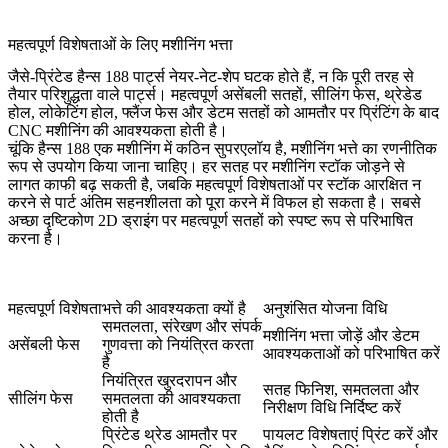
महत्वपूर्ण विशेषताओं के लिए मशीनिंग भत्ता
जैसे-प्रिंटेड हैन्स 188 पार्ट्स नेयर-नेट-शेप घटक होते हैं, न कि पूरी तरह से
तैयार परिशुद्धता वाले पार्ट्स। महत्वपूर्ण असेंबली सतहों, सीलिंग फेस, थ्रेडेड
होल, लोकेटिंग होल, फ्लैंज फेस और डेटम सतहों को आमतौर पर प्रिंटिंग के बाद
CNC मशीनिंग
की आवश्यकता होती है।
चूंकि हैन्स 188 एक मशीनिंग में कठिन सुपरएलॉय है, मशीनिंग भत्ते का रणनीतिक
रूप से उपयोग किया जाना चाहिए। हर सतह पर मशीनिंग स्टॉक जोड़ने से
लागत काफी बढ़ सकती है, जबकि महत्वपूर्ण विशेषताओं पर स्टॉक आरक्षित न
करने से पार्ट अंतिम सहनशीलता को पूरा करने में विफल हो सकता है। सबसे
अच्छा दृष्टिकोण 2D ड्राइंग पर महत्वपूर्ण सतहों को स्पष्ट रूप से परिभाषित
करना है।
महत्वपूर्ण विशेषता
भत्ते की आवश्यकता क्यों है
अनुशंसित योजना विधि
समतलता, संरेखण और संपर्क
मशीनिंग भत्ता जोड़ें और डेटम
असेंबली फेस
गुणवत्ता को नियंत्रित करता
आवश्यकताओं को परिभाषित करें
है
नियंत्रित खुरदरापन और
सतह फिनिश, समतलता और
सीलिंग फेस
समतलता की आवश्यकता
निरीक्षण विधि निर्दिष्ट करें
होती है
प्रिंटेड थ्रेड आमतौर पर
पायलट विशेषताएं प्रिंट करें और