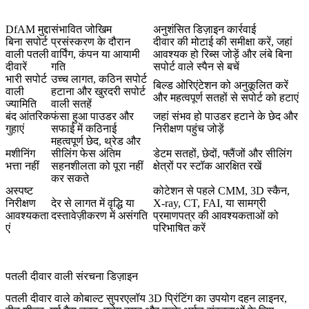
DfAM मुद्दा
संभावित जोखिम
अनुशंसित डिज़ाइन कार्रवाई
बिना सपोर्ट
प्रसंस्करण के दौरान
दीवार की मोटाई की समीक्षा करें, जहां
वाली पतली
वार्पिंग, कंपन या आयामी
आवश्यक हो रिब्स जोड़ें और लंबे बिना
दीवारें
गति
सपोर्ट वाले स्पैन से बचें
भारी सपोर्ट
उच्च लागत, कठिन सपोर्ट
बिल्ड ओरिएंटेशन को अनुकूलित करें
वाली
हटाना और खुरदरी सपोर्ट
और महत्वपूर्ण सतहों से सपोर्ट को हटाएं
ज्यामिति
वाली सतहें
बंद आंतरिक
फंसा हुआ पाउडर और
जहां संभव हो पाउडर हटाने के छेद और
गुहाएं
सफाई में कठिनाई
निरीक्षण पहुंच जोड़ें
महत्वपूर्ण छेद, थ्रेड और
मशीनिंग
सीलिंग फेस अंतिम
डेटम सतहों, छेदों, फ्लैंजों और सीलिंग
भत्ता नहीं
सहनशीलता को पूरा नहीं
क्षेत्रों पर स्टॉक आरक्षित रखें
कर सकते
अस्पष्ट
कोटेशन से पहले CMM, 3D स्कैन,
निरीक्षण
देर से लागत में वृद्धि या
X-ray, CT, FAI, या सामग्री
आवश्यकता
दस्तावेज़ीकरण में असंगति
प्रमाणपत्र की आवश्यकताओं को
एं
परिभाषित करें
पतली दीवार वाली संरचना डिज़ाइन
पतली दीवार वाले कोबाल्ट सुपरएलॉय 3D प्रिंटिंग का उपयोग दहन लाइनर,