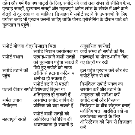
दहन और गर्म गैस पथ पार्ट्स के लिए, सपोर्ट को जहां तक संभव हो सीलिंग फेस,
प्रवाह सतहों, दृश्यमान सतहों और महत्वपूर्ण थर्मल लोड के संपर्क में आने वाले
क्षेत्रों से दूर रखा जाना चाहिए। डिज़ाइन में सपोर्ट हटाने के उपकरणों के लिए
पर्याप्त जगह भी प्रदान करनी चाहिए ताकि पोस्ट-प्रोसेसिंग के दौरान पार्ट को
नुकसान न पहुंचे।
सपोर्ट योजना क्षेत्र
डिज़ाइन चिंता
अनुशंसित कार्रवाई
सपोर्ट निशान कार्यात्मक या
जहां संभव हो सपोर्ट को गैर-
सपोर्ट स्थान
प्रवाह-सामने वाली सतहों
महत्वपूर्ण या पोस्ट-मशीन किए
को नुकसान पहुंचा सकते हैं
गए क्षेत्रों पर रखें
छिपे हुए सपोर्ट को साफ
सपोर्ट हटाने की
टूल पहुंच प्रदान करें और बंद
तरीके से हटाना कठिन या
पहुंच
सपोर्ट ज़ोन से बचें
असंभव हो सकता है
सपोर्ट हटाने से पतली
नियंत्रित सपोर्ट घनत्व का
पतली दीवार सपोर्ट
विशेषताएं विकृत या
उपयोग करें और हटाने के
क्षतिग्रस्त हो सकती हैं
अनुक्रम की समीक्षा करें
थर्मल तनाव
अपर्याप्त सपोर्ट वार्पिंग के
सपोर्ट कमी और विरूपण
नियंत्रण
जोखिम को बढ़ा सकते हैं
नियंत्रण के बीच संतुलन बनाएं
मशीनिंग भत्ता आरक्षित रखें या
सपोर्ट वाली सतहों को
कार्यात्मक सतहों के लिए
महत्वपूर्ण सतहें
अतिरिक्त फिनिशिंग की
ओरिएंटेशन को फिर से डिज़ाइन
आवश्यकता हो सकती है
करें