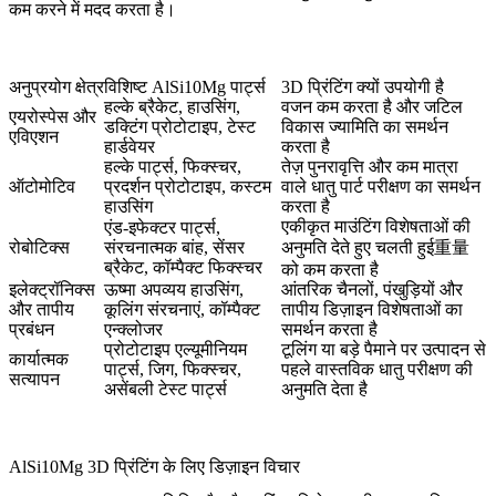
कम करने में मदद करता है।
अनुप्रयोग क्षेत्र
विशिष्ट AlSi10Mg पार्ट्स
3D प्रिंटिंग क्यों उपयोगी है
हल्के ब्रैकेट, हाउसिंग,
वजन कम करता है और जटिल
एयरोस्पेस और
डक्टिंग प्रोटोटाइप, टेस्ट
विकास ज्यामिति का समर्थन
एविएशन
हार्डवेयर
करता है
हल्के पार्ट्स, फिक्स्चर,
तेज़ पुनरावृत्ति और कम मात्रा
ऑटोमोटिव
प्रदर्शन प्रोटोटाइप, कस्टम
वाले धातु पार्ट परीक्षण का समर्थन
हाउसिंग
करता है
एकीकृत माउंटिंग विशेषताओं की
एंड-इफेक्टर पार्ट्स,
रोबोटिक्स
संरचनात्मक बांह, सेंसर
अनुमति देते हुए चलती हुई重量
ब्रैकेट, कॉम्पैक्ट फिक्स्चर
को कम करता है
इलेक्ट्रॉनिक्स
ऊष्मा अपव्यय हाउसिंग,
आंतरिक चैनलों, पंखुड़ियों और
और तापीय
कूलिंग संरचनाएं, कॉम्पैक्ट
तापीय डिज़ाइन विशेषताओं का
प्रबंधन
एन्क्लोजर
समर्थन करता है
प्रोटोटाइप एल्यूमीनियम
टूलिंग या बड़े पैमाने पर उत्पादन से
कार्यात्मक
पार्ट्स, जिग, फिक्स्चर,
पहले वास्तविक धातु परीक्षण की
सत्यापन
असेंबली टेस्ट पार्ट्स
अनुमति देता है
AlSi10Mg 3D प्रिंटिंग के लिए डिज़ाइन विचार