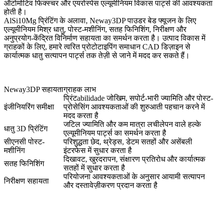
ऑटोमोटिव फिक्स्चर और एयरोस्पेस एल्यूमीनियम विकास पार्ट्स की आवश्यकता
होती है।
AlSi10Mg प्रिंटिंग के अलावा, Neway3DP
पाउडर बेड फ्यूजन के लिए
एल्यूमीनियम मिश्र धातु
, पोस्ट-मशीनिंग, सतह फिनिशिंग, निरीक्षण और
अनुप्रयोग-केंद्रित विनिर्माण सहायता का समर्थन करता है। उत्पाद विकास में
ग्राहकों के लिए, हमारे
त्वरित प्रोटोटाइपिंग समाधान
CAD डिज़ाइन से
कार्यात्मक धातु सत्यापन पार्ट्स तक तेज़ी से जाने में मदद कर सकते हैं।
Neway3DP सहायता
ग्राहक लाभ
प्रिंटabilidade जोखिम, सपोर्ट-भारी ज्यामिति और पोस्ट-
इंजीनियरिंग समीक्षा
प्रोसेसिंग आवश्यकताओं की शुरुआती पहचान करने में
मदद करता है
जटिल ज्यामिति और कम मात्रा लचीलेपन वाले हल्के
धातु 3D प्रिंटिंग
एल्यूमीनियम पार्ट्स का समर्थन करता है
सीएनसी पोस्ट-
परिशुद्धता छेद, थ्रेड्स, डेटम सतहों और असेंबली
मशीनिंग
इंटरफेस में सुधार करता है
दिखावट, खुरदरापन, संक्षारण प्रतिरोध और कार्यात्मक
सतह फिनिशिंग
सतहों में सुधार करता है
परियोजना आवश्यकताओं के अनुसार आयामी सत्यापन
निरीक्षण सहायता
और दस्तावेज़ीकरण प्रदान करता है