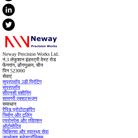
Neway Precision Works Ltd.
नं.3 लेफुशान इंडस्ट्री वेस्ट रोड
फेंगगांग, डोंगगुआन, चीन
पिन 523000
सेवाएं
सुपरएलॉय 3डी प्रिंटिंग
सुपरएलॉय
सीएनसी मशीनिंग
सामग्री एक्सट्रूज़न
समाधान
रैपिड प्रोटोटाइपिंग
निर्माण और टूलिंग
एयरोस्पेस और एविएशन
ऑटोमोटिव
चिकित्सा और स्वास्थ्य सेवा
उपभोक्ता इलेक्ट्रॉनिक्स