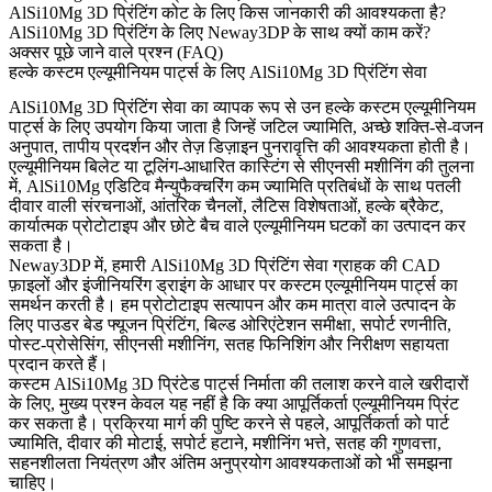
AlSi10Mg 3D प्रिंटिंग कोट के लिए किस जानकारी की आवश्यकता है?
AlSi10Mg 3D प्रिंटिंग के लिए Neway3DP के साथ क्यों काम करें?
अक्सर पूछे जाने वाले प्रश्न (FAQ)
हल्के कस्टम एल्यूमीनियम पार्ट्स के लिए AlSi10Mg 3D प्रिंटिंग सेवा
AlSi10Mg 3D प्रिंटिंग सेवा का व्यापक रूप से उन हल्के कस्टम एल्यूमीनियम
पार्ट्स के लिए उपयोग किया जाता है जिन्हें जटिल ज्यामिति, अच्छे शक्ति-से-वजन
अनुपात, तापीय प्रदर्शन और तेज़ डिज़ाइन पुनरावृत्ति की आवश्यकता होती है।
एल्यूमीनियम बिलेट या टूलिंग-आधारित कास्टिंग से सीएनसी मशीनिंग की तुलना
में, AlSi10Mg एडिटिव मैन्युफैक्चरिंग कम ज्यामिति प्रतिबंधों के साथ पतली
दीवार वाली संरचनाओं, आंतरिक चैनलों, लैटिस विशेषताओं, हल्के ब्रैकेट,
कार्यात्मक प्रोटोटाइप और छोटे बैच वाले एल्यूमीनियम घटकों का उत्पादन कर
सकता है।
Neway3DP में, हमारी
AlSi10Mg 3D प्रिंटिंग
सेवा ग्राहक की CAD
फ़ाइलों और इंजीनियरिंग ड्राइंग के आधार पर कस्टम एल्यूमीनियम पार्ट्स का
समर्थन करती है। हम प्रोटोटाइप सत्यापन और कम मात्रा वाले उत्पादन के
लिए पाउडर बेड फ्यूजन प्रिंटिंग, बिल्ड ओरिएंटेशन समीक्षा, सपोर्ट रणनीति,
पोस्ट-प्रोसेसिंग, सीएनसी मशीनिंग, सतह फिनिशिंग और निरीक्षण सहायता
प्रदान करते हैं।
कस्टम AlSi10Mg 3D प्रिंटेड पार्ट्स निर्माता की तलाश करने वाले खरीदारों
के लिए, मुख्य प्रश्न केवल यह नहीं है कि क्या आपूर्तिकर्ता एल्यूमीनियम प्रिंट
कर सकता है। प्रक्रिया मार्ग की पुष्टि करने से पहले, आपूर्तिकर्ता को पार्ट
ज्यामिति, दीवार की मोटाई, सपोर्ट हटाने, मशीनिंग भत्ते, सतह की गुणवत्ता,
सहनशीलता नियंत्रण और अंतिम अनुप्रयोग आवश्यकताओं को भी समझना
चाहिए।