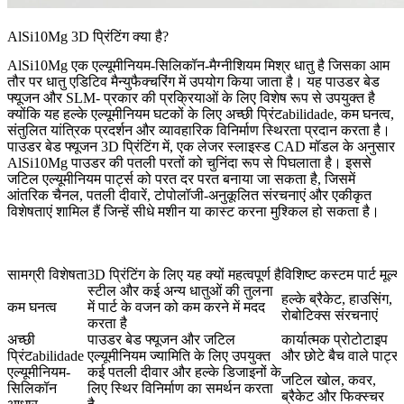
AlSi10Mg 3D प्रिंटिंग क्या है?
AlSi10Mg एक एल्यूमीनियम-सिलिकॉन-मैग्नीशियम मिश्र धातु है जिसका आम
तौर पर धातु एडिटिव मैन्युफैक्चरिंग में उपयोग किया जाता है। यह पाउडर बेड
फ्यूजन और SLM- प्रकार की प्रक्रियाओं के लिए विशेष रूप से उपयुक्त है
क्योंकि यह हल्के एल्यूमीनियम घटकों के लिए अच्छी प्रिंटabilidade, कम घनत्व,
संतुलित यांत्रिक प्रदर्शन और व्यावहारिक विनिर्माण स्थिरता प्रदान करता है।
पाउडर बेड फ्यूजन 3D प्रिंटिंग
में, एक लेजर स्लाइस्ड CAD मॉडल के अनुसार
AlSi10Mg पाउडर की पतली परतों को चुनिंदा रूप से पिघलाता है। इससे
जटिल एल्यूमीनियम पार्ट्स को परत दर परत बनाया जा सकता है, जिसमें
आंतरिक चैनल, पतली दीवारें, टोपोलॉजी-अनुकूलित संरचनाएं और एकीकृत
विशेषताएं शामिल हैं जिन्हें सीधे मशीन या कास्ट करना मुश्किल हो सकता है।
सामग्री विशेषता
3D प्रिंटिंग के लिए यह क्यों महत्वपूर्ण है
विशिष्ट कस्टम पार्ट मूल्य
स्टील और कई अन्य धातुओं की तुलना
हल्के ब्रैकेट, हाउसिंग,
कम घनत्व
में पार्ट के वजन को कम करने में मदद
रोबोटिक्स संरचनाएं
करता है
अच्छी
पाउडर बेड फ्यूजन और जटिल
कार्यात्मक प्रोटोटाइप
प्रिंटabilidade
एल्यूमीनियम ज्यामिति के लिए उपयुक्त
और छोटे बैच वाले पार्ट्स
एल्यूमीनियम-
कई पतली दीवार और हल्के डिजाइनों के
जटिल खोल, कवर,
सिलिकॉन
लिए स्थिर विनिर्माण का समर्थन करता
ब्रैकेट और फिक्स्चर