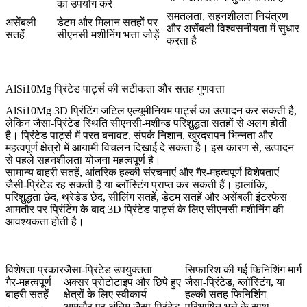
का उपयोग करें
समतलता, सहनशीलता नियंत्रण
असेंबली
डेटम और मिलान सतहों पर
और असेंबली विश्वसनीयता में सुधार
सतहें
सीएनसी मशीनिंग भत्ता जोड़ें
करता है
AlSi10Mg प्रिंटेड पार्ट्स की सटीकता और सतह गुणवत्ता
AlSi10Mg 3D प्रिंटिंग जटिल एल्यूमीनियम पार्ट्स का उत्पादन कर सकती है,
लेकिन जैसा-प्रिंटेड स्थिति सीएनसी-मशीन्ड परिशुद्धता सतहों से अलग होती
है। प्रिंटेड पार्ट्स में परत बनावट, संपर्क निशान, खुरदरापन भिन्नता और
महत्वपूर्ण क्षेत्रों में आयामी विचलन दिखाई दे सकता है। इस कारण से, उत्पादन
से पहले सहनशीलता योजना महत्वपूर्ण है।
सामान्य बाहरी सतहें, आंतरिक हल्की संरचनाएं और गैर-महत्वपूर्ण विशेषताएं
जैसी-प्रिंटेड रह सकती हैं या ब्लॉस्टिंग प्राप्त कर सकती हैं। हालांकि,
परिशुद्धता छेद, थ्रेडेड छेद, सीलिंग सतहें, डेटम सतहें और असेंबली इंटरफेस
आमतौर पर प्रिंटिंग के बाद
3D प्रिंटेड पार्ट्स के लिए सीएनसी मशीनिंग
की
आवश्यकता होती है।
विशेषता प्रकार
जैसा-प्रिंटेड उपयुक्तता
सिफारिश की गई फिनिशिंग मार्ग
गैर-महत्वपूर्ण
अक्सर प्रोटोटाइप और छिपे हुए
जैसा-प्रिंटेड, ब्लॉस्टिंग, या
बाहरी सतहें
क्षेत्रों के लिए स्वीकार्य
हल्की सतह फिनिशिंग
आमतौर पर अंतिम जैसा-प्रिंटेड
परिभाषित भत्ते के साथ