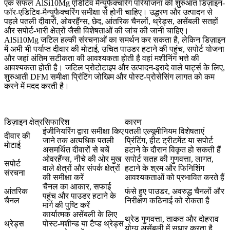
एक सफल AlSi10Mg एडिटिव मैन्युफैक्चरिंग परियोजना की शुरुआत डिज़ाइन-
फॉर-एडिटिव-मैन्युफैक्चरिंग समीक्षा से होनी चाहिए। उद्धरण और उत्पादन से
पहले पतली दीवारों, ओवरहैंग्स, छेद, आंतरिक चैनलों, थ्रेड्स, असेंबली सतहों
और सपोर्ट-भारी क्षेत्रों जैसी विशेषताओं की जांच की जानी चाहिए।
AlSi10Mg जटिल हल्की संरचनाओं का समर्थन कर सकता है, लेकिन डिज़ाइन
में अभी भी पर्याप्त दीवार की मोटाई, उचित पाउडर हटाने की पहुंच, सपोर्ट योजना
और जहां अंतिम सटीकता की आवश्यकता होती है वहां मशीनिंग भत्ते की
आवश्यकता होती है। जटिल प्रोटोटाइप और उत्पादन-इरादे वाले पार्ट्स के लिए,
शुरुआती DFM समीक्षा प्रिंटिंग जोखिम और पोस्ट-प्रोसेसिंग लागत को कम
करने में मदद करती है।
डिज़ाइन क्षेत्र
सिफारिश
कारण
इंजीनियरिंग द्वारा समीक्षा किए
पतली एल्यूमीनियम विशेषताएं
दीवार की
जाने तक अत्यधिक पतली
प्रिंटिंग, हीट ट्रीटमेंट या सपोर्ट
मोटाई
असमर्थित दीवारों से बचें
हटाने के दौरान विकृत हो सकती हैं
ओवरहैंग्स, नीचे की ओर मुख
सपोर्ट सतह की गुणवत्ता, लागत,
सपोर्ट
वाले क्षेत्रों और संपर्क क्षेत्रों
हटाने के श्रम और फिनिशिंग
संरचना
की समीक्षा करें
आवश्यकताओं को प्रभावित करते हैं
चैनल का आकार, सफाई
आंतरिक
फंसे हुए पाउडर, अवरुद्ध चैनलों और
पहुंच और पाउडर हटाने के
चैनल
निरीक्षण कठिनाई को रोकता है
मार्ग की पुष्टि करें
कार्यात्मक असेंबली के लिए
थ्रेड गुणवत्ता, ताकत और दोहराव
थ्रेड्स
पोस्ट-मशीन्ड या टैप्ड थ्रेड्स
योग्य असेंबली में सुधार करता है