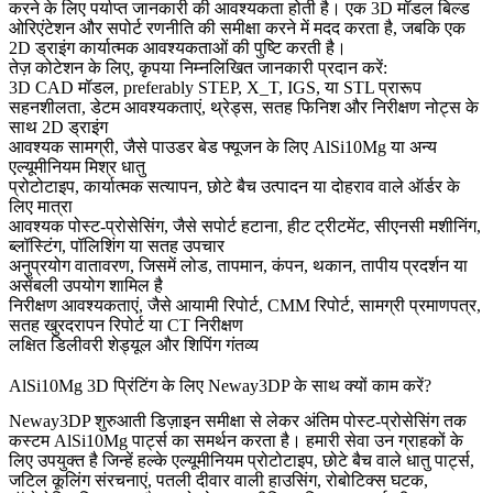
करने के लिए पर्याप्त जानकारी की आवश्यकता होती है। एक 3D मॉडल बिल्ड
ओरिएंटेशन और सपोर्ट रणनीति की समीक्षा करने में मदद करता है, जबकि एक
2D ड्राइंग कार्यात्मक आवश्यकताओं की पुष्टि करती है।
तेज़ कोटेशन के लिए, कृपया निम्नलिखित जानकारी प्रदान करें:
3D CAD मॉडल, preferably STEP, X_T, IGS, या STL प्रारूप
सहनशीलता, डेटम आवश्यकताएं, थ्रेड्स, सतह फिनिश और निरीक्षण नोट्स के
साथ 2D ड्राइंग
आवश्यक सामग्री, जैसे पाउडर बेड फ्यूजन के लिए AlSi10Mg या अन्य
एल्यूमीनियम मिश्र धातु
प्रोटोटाइप, कार्यात्मक सत्यापन, छोटे बैच उत्पादन या दोहराव वाले ऑर्डर के
लिए मात्रा
आवश्यक पोस्ट-प्रोसेसिंग, जैसे सपोर्ट हटाना, हीट ट्रीटमेंट, सीएनसी मशीनिंग,
ब्लॉस्टिंग, पॉलिशिंग या सतह उपचार
अनुप्रयोग वातावरण, जिसमें लोड, तापमान, कंपन, थकान, तापीय प्रदर्शन या
असेंबली उपयोग शामिल है
निरीक्षण आवश्यकताएं, जैसे आयामी रिपोर्ट, CMM रिपोर्ट, सामग्री प्रमाणपत्र,
सतह खुरदरापन रिपोर्ट या CT निरीक्षण
लक्षित डिलीवरी शेड्यूल और शिपिंग गंतव्य
AlSi10Mg 3D प्रिंटिंग के लिए Neway3DP के साथ क्यों काम करें?
Neway3DP शुरुआती डिज़ाइन समीक्षा से लेकर अंतिम पोस्ट-प्रोसेसिंग तक
कस्टम AlSi10Mg पार्ट्स का समर्थन करता है। हमारी सेवा उन ग्राहकों के
लिए उपयुक्त है जिन्हें हल्के एल्यूमीनियम प्रोटोटाइप, छोटे बैच वाले धातु पार्ट्स,
जटिल कूलिंग संरचनाएं, पतली दीवार वाली हाउसिंग, रोबोटिक्स घटक,