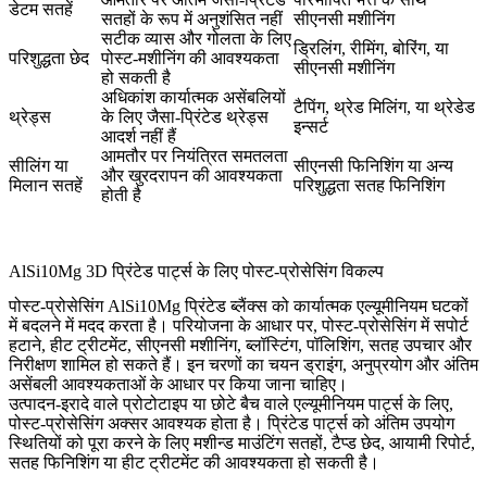
डेटम सतहें
सतहों के रूप में अनुशंसित नहीं
सीएनसी मशीनिंग
सटीक व्यास और गोलता के लिए
ड्रिलिंग, रीमिंग, बोरिंग, या
परिशुद्धता छेद
पोस्ट-मशीनिंग की आवश्यकता
सीएनसी मशीनिंग
हो सकती है
अधिकांश कार्यात्मक असेंबलियों
टैपिंग, थ्रेड मिलिंग, या थ्रेडेड
थ्रेड्स
के लिए जैसा-प्रिंटेड थ्रेड्स
इन्सर्ट
आदर्श नहीं हैं
आमतौर पर नियंत्रित समतलता
सीलिंग या
सीएनसी फिनिशिंग या अन्य
और खुरदरापन की आवश्यकता
मिलान सतहें
परिशुद्धता सतह फिनिशिंग
होती है
AlSi10Mg 3D प्रिंटेड पार्ट्स के लिए पोस्ट-प्रोसेसिंग विकल्प
पोस्ट-प्रोसेसिंग AlSi10Mg प्रिंटेड ब्लैंक्स को कार्यात्मक एल्यूमीनियम घटकों
में बदलने में मदद करता है। परियोजना के आधार पर, पोस्ट-प्रोसेसिंग में सपोर्ट
हटाने, हीट ट्रीटमेंट, सीएनसी मशीनिंग, ब्लॉस्टिंग, पॉलिशिंग, सतह उपचार और
निरीक्षण शामिल हो सकते हैं। इन चरणों का चयन ड्राइंग, अनुप्रयोग और अंतिम
असेंबली आवश्यकताओं के आधार पर किया जाना चाहिए।
उत्पादन-इरादे वाले प्रोटोटाइप या छोटे बैच वाले एल्यूमीनियम पार्ट्स के लिए,
पोस्ट-प्रोसेसिंग अक्सर आवश्यक होता है। प्रिंटेड पार्ट्स को अंतिम उपयोग
स्थितियों को पूरा करने के लिए मशीन्ड माउंटिंग सतहों, टैप्ड छेद, आयामी रिपोर्ट,
सतह फिनिशिंग या हीट ट्रीटमेंट की आवश्यकता हो सकती है।