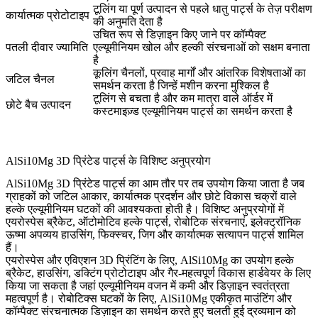
टूलिंग या पूर्ण उत्पादन से पहले धातु पार्ट्स के तेज़ परीक्षण
कार्यात्मक प्रोटोटाइप
की अनुमति देता है
उचित रूप से डिज़ाइन किए जाने पर कॉम्पैक्ट
पतली दीवार ज्यामिति
एल्यूमीनियम खोल और हल्की संरचनाओं को सक्षम बनाता
है
कूलिंग चैनलों, प्रवाह मार्गों और आंतरिक विशेषताओं का
जटिल चैनल
समर्थन करता है जिन्हें मशीन करना मुश्किल है
टूलिंग से बचता है और कम मात्रा वाले ऑर्डर में
छोटे बैच उत्पादन
कस्टमाइज़्ड एल्यूमीनियम पार्ट्स का समर्थन करता है
AlSi10Mg 3D प्रिंटेड पार्ट्स के विशिष्ट अनुप्रयोग
AlSi10Mg 3D प्रिंटेड पार्ट्स का आम तौर पर तब उपयोग किया जाता है जब
ग्राहकों को जटिल आकार, कार्यात्मक प्रदर्शन और छोटे विकास चक्रों वाले
हल्के एल्यूमीनियम घटकों की आवश्यकता होती है। विशिष्ट अनुप्रयोगों में
एयरोस्पेस ब्रैकेट, ऑटोमोटिव हल्के पार्ट्स, रोबोटिक संरचनाएं, इलेक्ट्रॉनिक
ऊष्मा अपव्यय हाउसिंग, फिक्स्चर, जिग और कार्यात्मक सत्यापन पार्ट्स शामिल
हैं।
एयरोस्पेस और एविएशन 3D प्रिंटिंग
के लिए, AlSi10Mg का उपयोग हल्के
ब्रैकेट, हाउसिंग, डक्टिंग प्रोटोटाइप और गैर-महत्वपूर्ण विकास हार्डवेयर के लिए
किया जा सकता है जहां एल्यूमीनियम वजन में कमी और डिज़ाइन स्वतंत्रता
महत्वपूर्ण है।
रोबोटिक्स घटकों
के लिए, AlSi10Mg एकीकृत माउंटिंग और
कॉम्पैक्ट संरचनात्मक डिज़ाइन का समर्थन करते हुए चलती हुई द्रव्यमान को