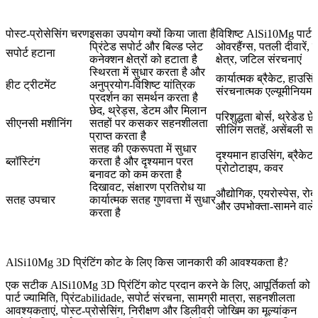
पोस्ट-प्रोसेसिंग चरण
इसका उपयोग क्यों किया जाता है
विशिष्ट AlSi10Mg पार्ट व
प्रिंटेड सपोर्ट और बिल्ड प्लेट
ओवरहैंग्स, पतली दीवारें, म
सपोर्ट हटाना
कनेक्शन क्षेत्रों को हटाता है
क्षेत्र, जटिल संरचनाएं
स्थिरता में सुधार करता है और
कार्यात्मक ब्रैकेट, हाउसिं
हीट ट्रीटमेंट
अनुप्रयोग-विशिष्ट यांत्रिक
संरचनात्मक एल्यूमीनियम पा
प्रदर्शन का समर्थन करता है
छेद, थ्रेड्स, डेटम और मिलान
परिशुद्धता बोर्स, थ्रेडेड छे
सीएनसी मशीनिंग
सतहों पर कसकर सहनशीलता
सीलिंग सतहें, असेंबली सतह
प्राप्त करता है
सतह की एकरूपता में सुधार
दृश्यमान हाउसिंग, ब्रैकेट,
ब्लॉस्टिंग
करता है और दृश्यमान परत
प्रोटोटाइप, कवर
बनावट को कम करता है
दिखावट, संक्षारण प्रतिरोध या
औद्योगिक, एयरोस्पेस, रोब
सतह उपचार
कार्यात्मक सतह गुणवत्ता में सुधार
और उपभोक्ता-सामने वाल
करता है
AlSi10Mg 3D प्रिंटिंग कोट के लिए किस जानकारी की आवश्यकता है?
एक सटीक AlSi10Mg 3D प्रिंटिंग कोट प्रदान करने के लिए, आपूर्तिकर्ता को
पार्ट ज्यामिति, प्रिंटabilidade, सपोर्ट संरचना, सामग्री मात्रा, सहनशीलता
आवश्यकताएं, पोस्ट-प्रोसेसिंग, निरीक्षण और डिलीवरी जोखिम का मूल्यांकन