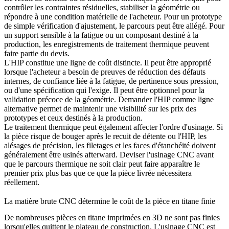
contrôler les contraintes résiduelles, stabiliser la géométrie ou
répondre à une condition matérielle de l'acheteur. Pour un prototype
de simple vérification d'ajustement, le parcours peut être allégé. Pour
un support sensible à la fatigue ou un composant destiné à la
production, les enregistrements de traitement thermique peuvent
faire partie du devis.
L'HIP constitue une ligne de coût distincte. Il peut être approprié
lorsque l'acheteur a besoin de preuves de réduction des défauts
internes, de confiance liée à la fatigue, de pertinence sous pression,
ou d'une spécification qui l'exige. Il peut être optionnel pour la
validation précoce de la géométrie. Demander l'HIP comme ligne
alternative permet de maintenir une visibilité sur les prix des
prototypes et ceux destinés à la production.
Le traitement thermique peut également affecter l'ordre d'usinage. Si
la pièce risque de bouger après le recuit de détente ou l'HIP, les
alésages de précision, les filetages et les faces d'étanchéité doivent
généralement être usinés afterward. Deviser l'usinage CNC avant
que le parcours thermique ne soit clair peut faire apparaître le
premier prix plus bas que ce que la pièce livrée nécessitera
réellement.
La matière brute CNC détermine le coût de la pièce en titane finie
De nombreuses pièces en titane imprimées en 3D ne sont pas finies
lorsqu'elles quittent le plateau de construction. L'
usinage CNC
est