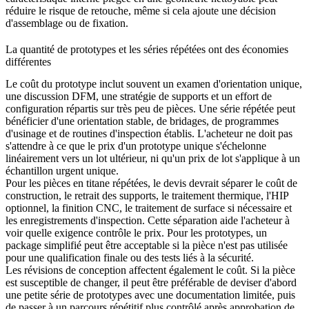
réduire le risque de retouche, même si cela ajoute une décision
d'assemblage ou de fixation.
La quantité de prototypes et les séries répétées ont des économies
différentes
Le coût du prototype inclut souvent un examen d'orientation unique,
une discussion DFM, une stratégie de supports et un effort de
configuration répartis sur très peu de pièces. Une série répétée peut
bénéficier d'une orientation stable, de bridages, de programmes
d'usinage et de routines d'inspection établis. L'acheteur ne doit pas
s'attendre à ce que le prix d'un prototype unique s'échelonne
linéairement vers un lot ultérieur, ni qu'un prix de lot s'applique à un
échantillon urgent unique.
Pour les pièces en titane répétées, le devis devrait séparer le coût de
construction, le retrait des supports, le traitement thermique, l'HIP
optionnel, la finition CNC, le traitement de surface si nécessaire et
les enregistrements d'inspection. Cette séparation aide l'acheteur à
voir quelle exigence contrôle le prix. Pour les prototypes, un
package simplifié peut être acceptable si la pièce n'est pas utilisée
pour une qualification finale ou des tests liés à la sécurité.
Les révisions de conception affectent également le coût. Si la pièce
est susceptible de changer, il peut être préférable de deviser d'abord
une petite série de prototypes avec une documentation limitée, puis
de passer à un parcours répétitif plus contrôlé après approbation de