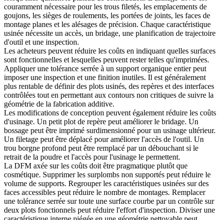
couramment nécessaire pour les trous filetés, les emplacements de
goujons, les sièges de roulements, les portées de joints, les faces de
montage planes et les alésages de précision. Chaque caractéristique
usinée nécessite un accès, un bridage, une planification de trajectoire
d'outil et une inspection.
Les acheteurs peuvent réduire les coûts en indiquant quelles surfaces
sont fonctionnelles et lesquelles peuvent rester telles qu'imprimées.
Appliquer une tolérance serrée à un support organique entier peut
imposer une inspection et une finition inutiles. Il est généralement
plus rentable de définir des plots usinés, des repères et des interfaces
contrôlées tout en permettant aux contours non critiques de suivre la
géométrie de la fabrication additive.
Les modifications de conception peuvent également réduire les coûts
d'usinage. Un petit plot de repère peut améliorer le bridage. Un
bossage peut être imprimé surdimensionné pour un usinage ultérieur.
Un filetage peut être déplacé pour améliorer l'accès de l'outil. Un
trou borgne profond peut être remplacé par un débouchant si le
retrait de la poudre et l'accès pour l'usinage le permettent.
La DFM axée sur les coûts doit être pragmatique plutôt que
cosmétique. Supprimer les surplombs non supportés peut réduire le
volume de supports. Regrouper les caractéristiques usinées sur des
faces accessibles peut réduire le nombre de montages. Remplacer
une tolérance serrée sur toute une surface courbe par un contrôle sur
deux plots fonctionnels peut réduire l'effort d'inspection. Diviser une
caractéristique interne piégée en une géométrie nettoyable peut