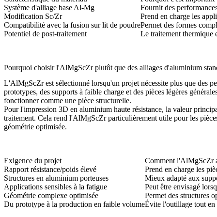
Système d'alliage base Al-Mg
Fournit des performances
Modification Sc/Zr
Prend en charge les appli
Compatibilité avec la fusion sur lit de poudre
Permet des formes comple
Potentiel de post-traitement
Le traitement thermique e
Pourquoi choisir l'AlMgScZr plutôt que des alliages d'aluminium stan
L'AlMgScZr est sélectionné lorsqu'un projet nécessite plus que des pe
prototypes, des supports à faible charge et des pièces légères générale
fonctionner comme une pièce structurelle.
Pour l'impression 3D en aluminium haute résistance, la valeur principal
traitement. Cela rend l'AlMgScZr particulièrement utile pour les pièces
géométrie optimisée.
Exigence du projet
Comment l'AlMgScZr 
Rapport résistance/poids élevé
Prend en charge les piè
Structures en aluminium porteuses
Mieux adapté aux suppor
Applications sensibles à la fatigue
Peut être envisagé lors
Géométrie complexe optimisée
Permet des structures o
Du prototype à la production en faible volume
Évite l'outillage tout e