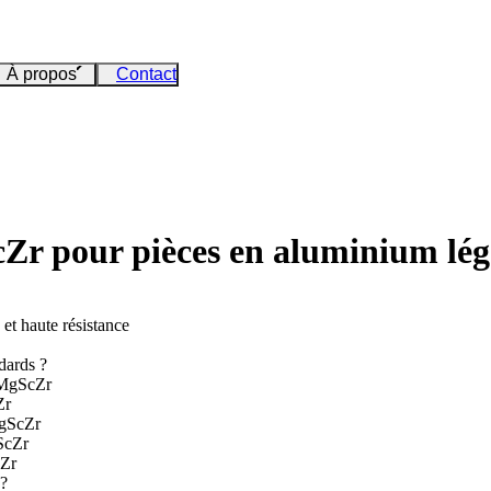
À propos
Contact
r pour pièces en aluminium légè
t haute résistance
dards ?
AlMgScZr
Zr
MgScZr
ScZr
cZr
 ?