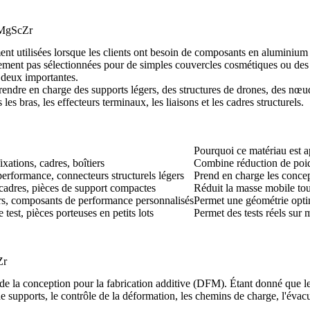
AlMgScZr
t utilisées lorsque les clients ont besoin de composants en aluminium
alement pas sélectionnées pour de simples couvercles cosmétiques ou des
s deux importantes.
endre en charge des supports légers, des structures de drones, des nœuds 
 les bras, les effecteurs terminaux, les liaisons et les cadres structurels.
Pourquoi ce matériau est a
xations, cadres, boîtiers
Combine réduction de poids
performance, connecteurs structurels légers
Prend en charge les concep
, cadres, pièces de support compactes
Réduit la masse mobile tout
rs, composants de performance personnalisés
Permet une géométrie optim
 test, pièces porteuses en petits lots
Permet des tests réels sur 
Zr
a conception pour la fabrication additive (DFM). Étant donné que le mat
de supports, le contrôle de la déformation, les chemins de charge, l'évacu