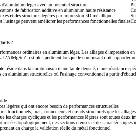
 d'aluminium léger avec un potentiel structurel
Pi
cations de fabrication additive en aluminium haute résistance
Co
xes et des structures légères par impression 3D métallique
Su
t l'usinage peuvent améliorer les performances fonctionnelles finales
Co
dards ?
rformances ordinaires en aluminium léger. Les alliages d'impression en
s. L'AlMgScZr est plus pertinent lorsque le composant doit supporter une
e réside dans la combinaison d'une faible densité, d'une résistance spéci
 en aluminium structurelles où l'usinage conventionnel à partir d'ébauch
aide
ces légères qui ont encore besoin de performances structurelles
ts fonctionnels, bras, connecteurs et nœuds structurels que les alliages
que les charges cycliques et les performances légères sont toutes deux i
ptimisées topologiquement, des sections creuses et des caractéristiques i
n prenant en charge la validation réelle du métal fonctionnel