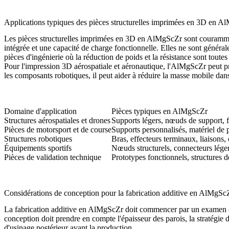
Applications typiques des pièces structurelles imprimées en 3D en 
Les pièces structurelles imprimées en 3D en AlMgScZr sont courammen
intégrée et une capacité de charge fonctionnelle. Elles ne sont génér
pièces d'ingénierie où la réduction de poids et la résistance sont toute
Pour l'
impression 3D aérospatiale et aéronautique
, l'AlMgScZr peut pr
les
composants robotiques
, il peut aider à réduire la masse mobile dans
Domaine d'application
Pièces typiques en AlMgScZr
Structures aérospatiales et drones
Supports légers, nœuds de support, fi
Pièces de motorsport et de course
Supports personnalisés, matériel de 
Structures robotiques
Bras, effecteurs terminaux, liaisons
Équipements sportifs
Nœuds structurels, connecteurs lége
Pièces de validation technique
Prototypes fonctionnels, structures de
Considérations de conception pour la fabrication additive en AlMgSc
La fabrication additive en AlMgScZr doit commencer par un examen de l
conception doit prendre en compte l'épaisseur des parois, la stratégie 
d'usinage postérieur avant la production.