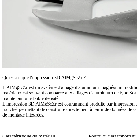
Qu'est-ce que l'impression 3D AlMgScZr ?
L'AlMgScZr est un système d'alliage d'aluminium-magnésium modifié au 
matériaux est souvent comparée aux alliages d'aluminium de type Scalm
maintenant une faible densité.
L'impression 3D AlMgScZr est couramment produite par
impression 3
tranché, permettant de construire directement à partir de données de co
de montage intégrées.
Caractéristique du matériau
Pourquoi c'est important