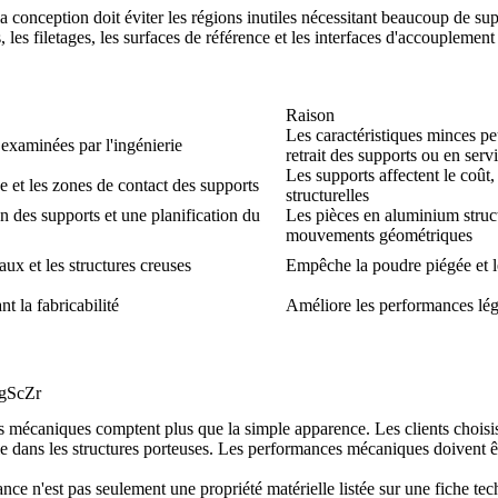
la conception doit éviter les régions inutiles nécessitant beaucoup de sup
, les filetages, les surfaces de référence et les interfaces d'accouplemen
Raison
Les caractéristiques minces pe
 examinées par l'ingénierie
retrait des supports ou en serv
Les supports affectent le coût, 
 et les zones de contact des supports
structurelles
on des supports et une planification du
Les pièces en aluminium struct
mouvements géométriques
aux et les structures creuses
Empêche la poudre piégée et le
t la fabricabilité
Améliore les performances légè
MgScZr
 mécaniques comptent plus que la simple apparence. Les clients choisiss
e dans les structures porteuses. Les performances mécaniques doivent êt
nce n'est pas seulement une propriété matérielle listée sur une fiche te