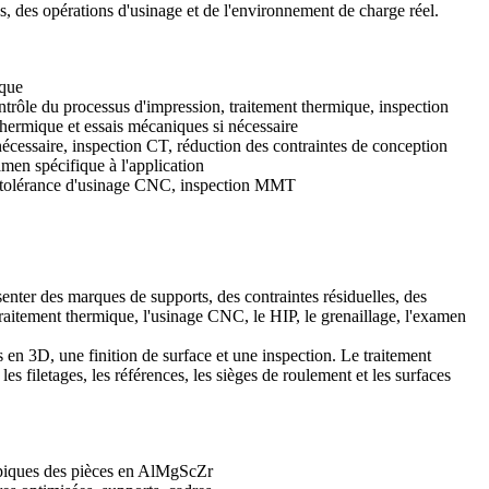
es, des opérations d'usinage et de l'environnement de charge réel.
ique
ntrôle du processus d'impression, traitement thermique, inspection
thermique et essais mécaniques si nécessaire
nécessaire, inspection CT, réduction des contraintes de conception
men spécifique à l'application
, tolérance d'usinage CNC, inspection MMT
enter des marques de supports, des contraintes résiduelles, des
e traitement thermique, l'usinage CNC, le HIP, le grenaillage, l'examen
s en 3D
, une finition de surface et une inspection. Le traitement
s filetages, les références, les sièges de roulement et les surfaces
ypiques des pièces en AlMgScZr