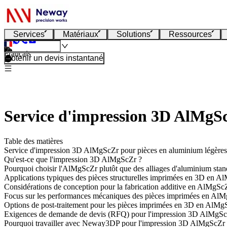
Services
Matériaux
Solutions
Ressources
Français
Obtenir un devis instantané
Service d'impression 3D AlMgScZ
Table des matières
Service d'impression 3D AlMgScZr pour pièces en aluminium légères e
Qu'est-ce que l'impression 3D AlMgScZr ?
Pourquoi choisir l'AlMgScZr plutôt que des alliages d'aluminium stan
Applications typiques des pièces structurelles imprimées en 3D en 
Considérations de conception pour la fabrication additive en AlMgSc
Focus sur les performances mécaniques des pièces imprimées en Al
Options de post-traitement pour les pièces imprimées en 3D en AlMg
Exigences de demande de devis (RFQ) pour l'impression 3D AlMgS
Pourquoi travailler avec Neway3DP pour l'impression 3D AlMgScZr