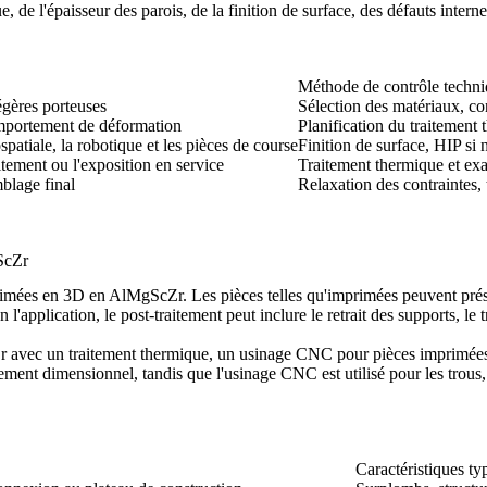
, de l'épaisseur des parois, de la finition de surface, des défauts intern
Méthode de contrôle techn
égères porteuses
Sélection des matériaux, co
comportement de déformation
Planification du traitement 
ospatiale, la robotique et les pièces de course
Finition de surface, HIP si 
itement ou l'exposition en service
Traitement thermique et exa
mblage final
Relaxation des contraintes
ScZr
mprimées en 3D en AlMgScZr. Les pièces telles qu'imprimées peuvent prés
n l'application, le post-traitement peut inclure le retrait des supports, l
Zr avec un
traitement thermique
, un
usinage CNC pour pièces imprimée
ent dimensionnel, tandis que l'usinage CNC est utilisé pour les trous, le
Caractéristiques t