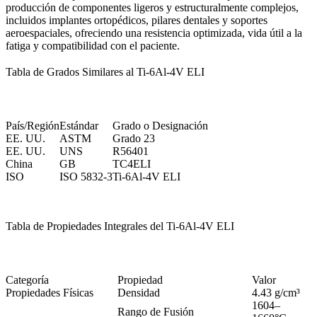
producción de componentes ligeros y estructuralmente complejos,
incluidos implantes ortopédicos, pilares dentales y soportes
aeroespaciales, ofreciendo una resistencia optimizada, vida útil a la
fatiga y compatibilidad con el paciente.
Tabla de Grados Similares al Ti-6Al-4V ELI
País/Región
Estándar
Grado o Designación
EE. UU.
ASTM
Grado 23
EE. UU.
UNS
R56401
China
GB
TC4ELI
ISO
ISO 5832-3
Ti-6Al-4V ELI
Tabla de Propiedades Integrales del Ti-6Al-4V ELI
Categoría
Propiedad
Valor
Propiedades Físicas
Densidad
4.43 g/cm³
1604–
Rango de Fusión