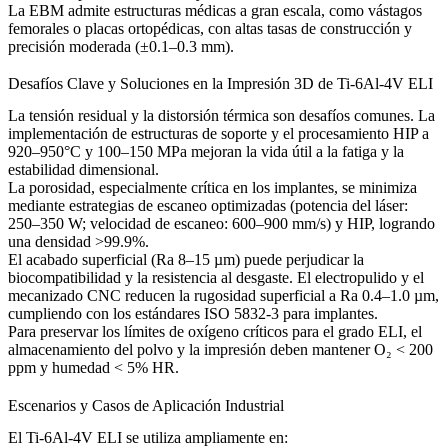
La
EBM
admite estructuras médicas a gran escala, como vástagos
femorales o placas ortopédicas, con altas tasas de construcción y
precisión moderada (±0.1–0.3 mm).
Desafíos Clave y Soluciones en la Impresión 3D de Ti-6Al-4V ELI
La tensión residual y la distorsión térmica son desafíos comunes. La
implementación de
estructuras de soporte
y el
procesamiento HIP
a
920–950°C y 100–150 MPa mejoran la vida útil a la fatiga y la
estabilidad dimensional.
La porosidad, especialmente crítica en los implantes, se minimiza
mediante estrategias de escaneo optimizadas (potencia del láser:
250–350 W; velocidad de escaneo: 600–900 mm/s) y HIP, logrando
una densidad >99.9%.
El acabado superficial (Ra 8–15 µm) puede perjudicar la
biocompatibilidad y la resistencia al desgaste. El
electropulido
y el
mecanizado CNC
reducen la rugosidad superficial a Ra 0.4–1.0 µm,
cumpliendo con los estándares ISO 5832-3 para implantes.
Para preservar los límites de oxígeno críticos para el grado ELI, el
almacenamiento del polvo y la impresión deben mantener O₂ < 200
ppm y humedad < 5% HR.
Escenarios y Casos de Aplicación Industrial
El Ti-6Al-4V ELI se utiliza ampliamente en: