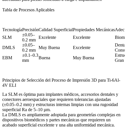
Tabla de Procesos Aplicables
Tecnología
Precisión
Calidad Superficial
Propiedades Mecánicas
Adecua
±0.05–
SLM
Excelente
Excelente
Bioméd
0.2 mm
±0.05–
Dental
DMLS
Muy Buena
Excelente
0.2 mm
Cons
±0.1–0.3
Estruc
EBM
Buena
Muy Buena
mm
Gran E
Principios de Selección del Proceso de Impresión 3D para Ti-6Al-
4V ELI
La
SLM
es óptima para implantes médicos, accesorios dentales y
conectores aeroespaciales que requieren tolerancias ajustadas
(±0.05–0.2 mm) y estructuras internas limpias con una rugosidad
superficial Ra de 5–10 µm.
La
DMLS
es ampliamente adoptada para geometrías complejas en
dispositivos biomédicos y partes mecánicas que requieren un
acabado superficial excelente y una alta uniformidad mecánica.