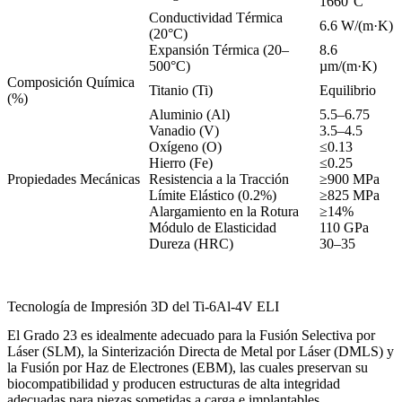
1660°C
Conductividad Térmica
6.6 W/(m·K)
(20°C)
Expansión Térmica (20–
8.6
500°C)
µm/(m·K)
Composición Química
Titanio (Ti)
Equilibrio
(%)
Aluminio (Al)
5.5–6.75
Vanadio (V)
3.5–4.5
Oxígeno (O)
≤0.13
Hierro (Fe)
≤0.25
Propiedades Mecánicas
Resistencia a la Tracción
≥900 MPa
Límite Elástico (0.2%)
≥825 MPa
Alargamiento en la Rotura
≥14%
Módulo de Elasticidad
110 GPa
Dureza (HRC)
30–35
Tecnología de Impresión 3D del Ti-6Al-4V ELI
El Grado 23 es idealmente adecuado para la Fusión Selectiva por
Láser (SLM), la Sinterización Directa de Metal por Láser (DMLS) y
la Fusión por Haz de Electrones (EBM), las cuales preservan su
biocompatibilidad y producen estructuras de alta integridad
adecuadas para piezas sometidas a carga e implantables.