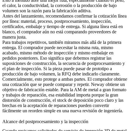
Esto a menudo abre una mejor ruta, especialmente cuando el peso,
el calor, la conductividad, la corrosión o la producción de bajo
volumen son la razón para la fabricación aditiva.
Antes del lanzamiento, recomendamos confirmar la cotización línea
por línea: material, proceso, postprocesamiento, inspección,
certificados, embalaje y tiempo de entrega. Si alguna línea está en
blanco, el comprador aún no está comparando proveedores de
manera justa.
Para trabajos repetitivos, también miramos más allá de la primera
entrega. El comprador puede necesitar la misma ruta, mismo
acabado, mismo método de inspección y mismo embalaje en
pedidos posteriores. Eso significa que debemos registrar las
suposiciones de construcción, la secuencia de postprocesamiento y
el plan de inspección. Si la pieza puede pasar de prototipo a
producción de bajo volumen, la RFQ debe indicarlo claramente.
Comercialmente, esto protege a ambas partes. El comprador obtiene
una cotización que se puede comparar y repetir. Neway obtiene un
objetivo de fabricación estable. Para la AM de metal a gran formato
y trabajos de reparación, esa estabilidad importa porque la gran
distorsión de construcción, el stock de deposición poco claro y las
brechas en la aceptación de reparaciones pueden convertir
fácilmente un reorden simple en una nueva revisión de ingeniería.
Alcance del postprocesamiento y la inspección
Cuando revisamos solicitudes de servicio de impresión 3D de metal