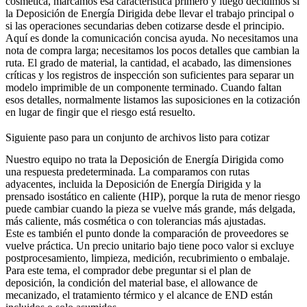
cosmética, marcamos esa característica primero y luego decidimos si
la
Deposición de Energía Dirigida
debe llevar el trabajo principal o
si las operaciones secundarias deben cotizarse desde el principio.
Aquí es donde la comunicación concisa ayuda. No necesitamos una
nota de compra larga; necesitamos los pocos detalles que cambian la
ruta. El grado de material, la cantidad, el acabado, las dimensiones
críticas y los registros de inspección son suficientes para separar un
modelo imprimible de un componente terminado. Cuando faltan
esos detalles, normalmente listamos las suposiciones en la cotización
en lugar de fingir que el riesgo está resuelto.
Siguiente paso para un conjunto de archivos listo para cotizar
Nuestro equipo no trata la Deposición de Energía Dirigida como
una respuesta predeterminada. La comparamos con rutas
adyacentes, incluida la
Deposición de Energía Dirigida
y la
prensado isostático en caliente (HIP)
, porque la ruta de menor riesgo
puede cambiar cuando la pieza se vuelve más grande, más delgada,
más caliente, más cosmética o con tolerancias más ajustadas.
Este es también el punto donde la comparación de proveedores se
vuelve práctica. Un precio unitario bajo tiene poco valor si excluye
postprocesamiento, limpieza, medición, recubrimiento o embalaje.
Para este tema, el comprador debe preguntar si el plan de
deposición, la condición del material base, el allowance de
mecanizado, el tratamiento térmico y el alcance de END están