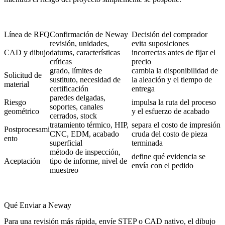
Línea de RFQ
Confirmación de Neway
Decisión del comprador
revisión, unidades,
evita suposiciones
CAD y dibujo
datums, características
incorrectas antes de fijar el
críticas
precio
grado, límites de
cambia la disponibilidad de
Solicitud de
sustituto, necesidad de
la aleación y el tiempo de
material
certificación
entrega
paredes delgadas,
Riesgo
impulsa la ruta del proceso
soportes, canales
geométrico
y el esfuerzo de acabado
cerrados, stock
tratamiento térmico, HIP,
separa el costo de impresión
Postprocesami
CNC, EDM, acabado
cruda del costo de pieza
ento
superficial
terminada
método de inspección,
define qué evidencia se
Aceptación
tipo de informe, nivel de
envía con el pedido
muestreo
Qué Enviar a Neway
Para una revisión más rápida, envíe STEP o CAD nativo, el dibujo