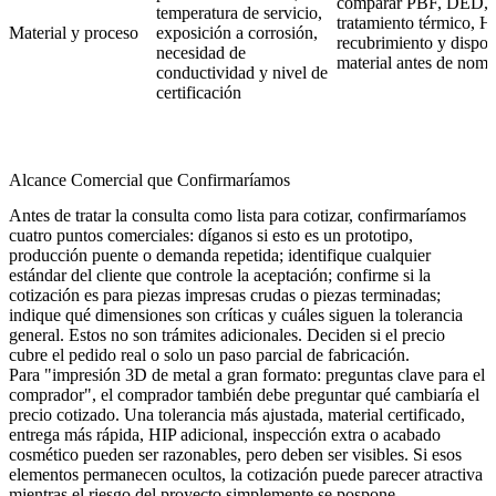
comparar PBF, DED, 
temperatura de servicio,
tratamiento térmico, H
Material y proceso
exposición a corrosión,
recubrimiento y dispon
necesidad de
material antes de nomb
conductividad y nivel de
certificación
Alcance Comercial que Confirmaríamos
Antes de tratar la consulta como lista para cotizar, confirmaríamos
cuatro puntos comerciales: díganos si esto es un prototipo,
producción puente o demanda repetida; identifique cualquier
estándar del cliente que controle la aceptación; confirme si la
cotización es para piezas impresas crudas o piezas terminadas;
indique qué dimensiones son críticas y cuáles siguen la tolerancia
general. Estos no son trámites adicionales. Deciden si el precio
cubre el pedido real o solo un paso parcial de fabricación.
Para "impresión 3D de metal a gran formato: preguntas clave para el
comprador", el comprador también debe preguntar qué cambiaría el
precio cotizado. Una tolerancia más ajustada, material certificado,
entrega más rápida, HIP adicional, inspección extra o acabado
cosmético pueden ser razonables, pero deben ser visibles. Si esos
elementos permanecen ocultos, la cotización puede parecer atractiva
mientras el riesgo del proyecto simplemente se pospone.