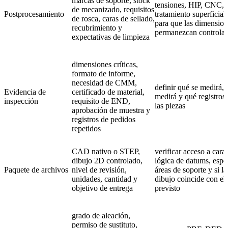
marcas de soporte, stock
tensiones, HIP, CNC,
de mecanizado, requisitos
Postprocesamiento
tratamiento superficial
de rosca, caras de sellado,
para que las dimension
recubrimiento y
permanezcan controla
expectativas de limpieza
dimensiones críticas,
formato de informe,
necesidad de CMM,
definir qué se medirá,
Evidencia de
certificado de material,
medirá y qué registros
inspección
requisito de END,
las piezas
aprobación de muestra y
registros de pedidos
repetidos
CAD nativo o STEP,
verificar acceso a carac
dibujo 2D controlado,
lógica de datums, espe
Paquete de archivos
nivel de revisión,
áreas de soporte y si la
unidades, cantidad y
dibujo coincide con el
objetivo de entrega
previsto
grado de aleación,
permiso de sustituto,