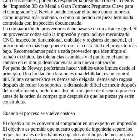
Con esos detalles, podemos responder la pregunta comercial detrás
de "Impresión 3D de Metal a Gran Formato: Preguntas Clave para
el Comprador": si Neway puede cotizar el trabajo como impreso,
como impreso más acabado, o como un pedido de pieza terminada
controlada con inspección documentada.
La comparación de proveedores debe basarse en un alcance igual. Si
un proveedor cotiza solo la impresión y otro incluye
mecanizado
CNC
, inspección dimensional, embalaje y registros de material, el
precio unitario más bajo puede no ser el costo total del proyecto más
bajo. Recomendamos pedir a cada proveedor que identifique el
trabajo excluido, las tolerancias asumidas y el punto en el que un
cambio en el dibujo desencadenaría una nueva cotización.
Por parte de Neway, preferimos hacer visibles estos límites desde el
principio. Una limitación clara no es una debilidad; es un control
útil. Si una característica es demasiado delgada, demasiado rugosa
después de retirar los soportes, o demasiado difícil de medir después
del recubrimiento, preferimos discutir un ajuste de diseño o proceso
antes de la orden de compra que después de que las piezas ya estén
construidas.
Cuando el proceso se vuelve costoso
El objetivo no es convertir al comprador en un experto en impresión.
El objetivo es permitir que nuestro equipo de ingeniería separe los
requisitos reales de los hábitos copiados de dibujos de mecanizado.