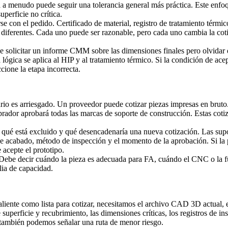
za a menudo puede seguir una tolerancia general más práctica. Este enfo
perficie no crítica.
se con el pedido. Certificado de material, registro de tratamiento tér
 diferentes. Cada uno puede ser razonable, pero cada uno cambia la cotiza
 solicitar un informe CMM sobre las dimensiones finales pero olvidar 
lógica se aplica al HIP y al tratamiento térmico. Si la condición de ace
cione la etapa incorrecta.
rio es arriesgado. Un proveedor puede cotizar piezas impresas en brut
ador aprobará todas las marcas de soporte de construcción. Estas cotiza
ué está excluido y qué desencadenaría una nueva cotización. Las suposi
e acabado, método de inspección y el momento de la aprobación. Si la p
 acepte el prototipo.
a. Debe decir cuándo la pieza es adecuada para FA, cuándo el CNC o la
lia de capacidad.
iente como lista para cotizar, necesitamos el archivo CAD 3D actual, el
de superficie y recubrimiento, las dimensiones críticas, los registros de 
o también podemos señalar una ruta de menor riesgo.