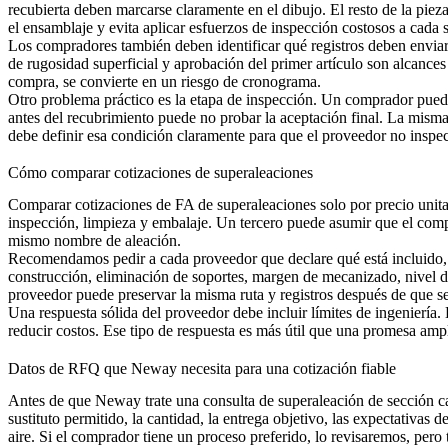
recubierta deben marcarse claramente en el dibujo. El resto de la pie
el ensamblaje y evita aplicar esfuerzos de inspección costosos a cada su
Los compradores también deben identificar qué registros deben enviar
de rugosidad superficial y aprobación del primer artículo son alcances
compra, se convierte en un riesgo de cronograma.
Otro problema práctico es la etapa de inspección. Un comprador puede
antes del recubrimiento puede no probar la aceptación final. La misma 
debe definir esa condición claramente para que el proveedor no inspec
Cómo comparar cotizaciones de superaleaciones
Comparar cotizaciones de FA de superaleaciones solo por precio unita
inspección, limpieza y embalaje. Un tercero puede asumir que el compr
mismo nombre de aleación.
Recomendamos pedir a cada proveedor que declare qué está incluido, q
construcción, eliminación de soportes, margen de mecanizado, nivel d
proveedor puede preservar la misma ruta y registros después de que se
Una respuesta sólida del proveedor debe incluir límites de ingenierí
reducir costos. Ese tipo de respuesta es más útil que una promesa amp
Datos de RFQ que Neway necesita para una cotización fiable
Antes de que Neway trate una consulta de superaleación de sección cal
sustituto permitido, la cantidad, la entrega objetivo, las expectativas 
aire. Si el comprador tiene un proceso preferido, lo revisaremos, per