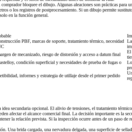
el comprador bloquee el dibujo. Algunas aleaciones son prácticas para un
ros o los registros de postprocesamiento. Si un dibujo permite sustituto
olo en la función general.
obable
Im
construcción PBF, marcas de soporte, tratamiento térmico, necesidad
La
NC
im
El
en de mecanizado, riesgo de distorsión y acceso a datum final
ti
telloy, condición superficial y necesidades de prueba de fugas o
Lo
pr
Un
etibilidad, informes y estrategia de utillaje desde el primer pedido
re
idea secundaria opcional. El alivio de tensiones, el tratamiento térmico
en afectar el alcance comercial final. La decisión importante es la se
mantener la relación prevista. Si la inspección ocurre antes de un paso d
n. Una brida cargada, una nervadura delgada, una superficie de sellado