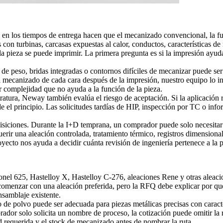
 en los tiempos de entrega hacen que el mecanizado convencional, la fu
con turbinas, carcasas expuestas al calor, conductos, características d
 la pieza se puede imprimir. La primera pregunta es si la impresión ayud
n de peso, bridas integradas o contornos difíciles de mecanizar puede s
el mecanizado de cada cara después de la impresión, nuestro equipo lo in
r complejidad que no ayuda a la función de la pieza.
atura, Neway también evalúa el riesgo de aceptación. Si la aplicación req
de el principio. Las solicitudes tardías de HIP, inspección por TC o in
siciones. Durante la I+D temprana, un comprador puede solo necesitar una
ir una aleación controlada, tratamiento térmico, registros dimensionale
yecto nos ayuda a decidir cuánta revisión de ingeniería pertenece a la p
nconel 625, Hastelloy X, Hastelloy C-276, aleaciones Rene y otras alea
menzar con una aleación preferida, pero la RFQ debe explicar por qué s
nsamblaje existente.
o de polvo
puede ser adecuada para piezas metálicas precisas con carac
dor solo solicita un nombre de proceso, la cotización puede omitir la re
dad requerida y el stock de mecanizado antes de nombrar la ruta.