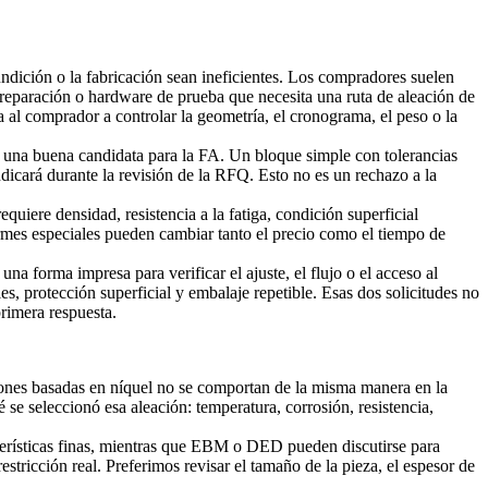
ndición o la fabricación sean ineficientes. Los compradores suelen
e reparación o hardware de prueba que necesita una ruta de aleación de
a al comprador a controlar la geometría, el cronograma, el peso o la
er una buena candidata para la FA. Un bloque simple con tolerancias
dicará durante la revisión de la RFQ. Esto no es un rechazo a la
uiere densidad, resistencia a la fatiga, condición superficial
formes especiales pueden cambiar tanto el precio como el tiempo de
 forma impresa para verificar el ajuste, el flujo o el acceso al
s, protección superficial y embalaje repetible. Esas dos solicitudes no
rimera respuesta.
ciones basadas en níquel no se comportan de la misma manera en la
e seleccionó esa aleación: temperatura, corrosión, resistencia,
terísticas finas, mientras que EBM o DED pueden discutirse para
stricción real. Preferimos revisar el tamaño de la pieza, el espesor de