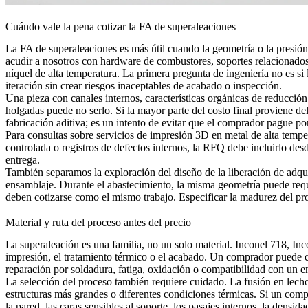
Cuándo vale la pena cotizar la FA de superaleaciones
La FA de superaleaciones es más útil cuando la geometría o la presión
acudir a nosotros con hardware de combustores, soportes relacionados 
níquel de alta temperatura. La primera pregunta de ingeniería no es si
iteración sin crear riesgos inaceptables de acabado o inspección.
Una pieza con canales internos, características orgánicas de reducció
holgadas puede no serlo. Si la mayor parte del costo final proviene d
fabricación aditiva; es un intento de evitar que el comprador pague po
Para consultas sobre servicios de impresión 3D en metal de alta temper
controlada o registros de defectos internos, la RFQ debe incluirlo des
entrega.
También separamos la exploración del diseño de la liberación de adqui
ensamblaje. Durante el abastecimiento, la misma geometría puede requer
deben cotizarse como el mismo trabajo. Especificar la madurez del pro
Material y ruta del proceso antes del precio
La superaleación es una familia, no un solo material. Inconel 718, I
impresión, el tratamiento térmico o el acabado. Un comprador puede co
reparación por soldadura, fatiga, oxidación o compatibilidad con un e
La selección del proceso también requiere cuidado. La
fusión en lech
estructuras más grandes o diferentes condiciones térmicas. Si un compra
la pared, las caras sensibles al soporte, los pasajes internos, la densi