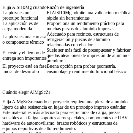
Elija AlSi10Mg cuando
Razón de ingeniería
La pieza es un
El AlSi10Mg admite una validación metálica
prototipo funcional
rápida sin herramientas
La aplicación es de
Proporciona un rendimiento práctico para
carga moderada
muchas piezas de aluminio impresas
Adecuado para recintos, estructuras de
La pieza es una carcasa
refrigeración y piezas de aluminio
o componente térmico
relacionadas con el calor
Suele ser más fácil de presupuestar y fabricar
El coste y el tiempo de
que las aleaciones de impresión de aluminio
entrega son importantes
premium
El proyecto está en fase
Buena opción para probar geometría,
inicial de desarrollo
ensamblaje y rendimiento funcional básico
Cuándo elegir AlMgScZr
Elija AlMgScZr cuando el proyecto requiera una pieza de aluminio
ligero de alta resistencia en lugar de un prototipo impreso estándar.
Este material es más adecuado para estructuras de carga, piezas
sensibles a la fatiga, soportes aeroespaciales, componentes de UAV,
hardware de automovilismo, brazos robóticos y estructuras de
equipos deportivos de alto rendimiento.