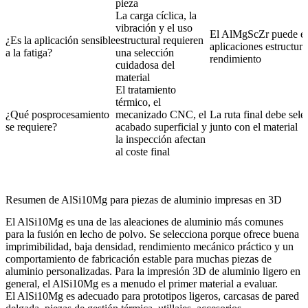
pieza
La carga cíclica, la
vibración y el uso
El AlMgScZr puede ev
¿Es la aplicación sensible
estructural requieren
aplicaciones estructur
a la fatiga?
una selección
rendimiento
cuidadosa del
material
El tratamiento
térmico, el
¿Qué posprocesamiento
mecanizado CNC, el
La ruta final debe sele
se requiere?
acabado superficial y
junto con el material
la inspección afectan
al coste final
Resumen de AlSi10Mg para piezas de aluminio impresas en 3D
El AlSi10Mg es una de las aleaciones de aluminio más comunes
para la fusión en lecho de polvo. Se selecciona porque ofrece buena
imprimibilidad, baja densidad, rendimiento mecánico práctico y un
comportamiento de fabricación estable para muchas piezas de
aluminio personalizadas. Para la impresión 3D de aluminio ligero en
general, el AlSi10Mg es a menudo el primer material a evaluar.
El AlSi10Mg es adecuado para prototipos ligeros, carcasas de pared