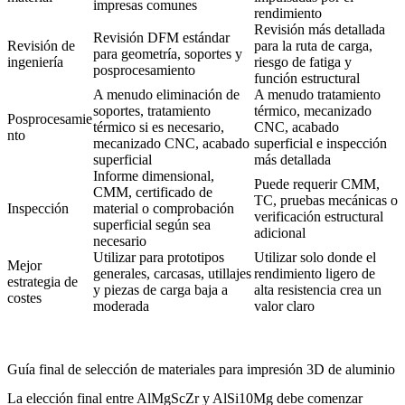
impresas comunes
rendimiento
Revisión más detallada
Revisión DFM estándar
Revisión de
para la ruta de carga,
para geometría, soportes y
ingeniería
riesgo de fatiga y
posprocesamiento
función estructural
A menudo eliminación de
A menudo tratamiento
soportes, tratamiento
térmico, mecanizado
Posprocesamie
térmico si es necesario,
CNC, acabado
nto
mecanizado CNC, acabado
superficial e inspección
superficial
más detallada
Informe dimensional,
Puede requerir CMM,
CMM, certificado de
TC, pruebas mecánicas o
Inspección
material o comprobación
verificación estructural
superficial según sea
adicional
necesario
Utilizar para prototipos
Utilizar solo donde el
Mejor
generales, carcasas, utillajes
rendimiento ligero de
estrategia de
y piezas de carga baja a
alta resistencia crea un
costes
moderada
valor claro
Guía final de selección de materiales para impresión 3D de aluminio
La elección final entre AlMgScZr y AlSi10Mg debe comenzar