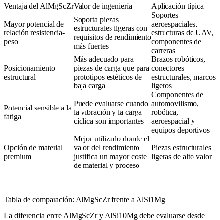
Ventaja del AlMgScZr
Valor de ingeniería
Aplicación típica
Soportes
Soporta piezas
Mayor potencial de
aeroespaciales,
estructurales ligeras con
relación resistencia-
estructuras de UAV,
requisitos de rendimiento
peso
componentes de
más fuertes
carreras
Más adecuado para
Brazos robóticos,
Posicionamiento
piezas de carga que para
conectores
estructural
prototipos estéticos de
estructurales, marcos
baja carga
ligeros
Componentes de
Puede evaluarse cuando
automovilismo,
Potencial sensible a la
la vibración y la carga
robótica,
fatiga
cíclica son importantes
aeroespacial y
equipos deportivos
Mejor utilizado donde el
Opción de material
valor del rendimiento
Piezas estructurales
premium
justifica un mayor coste
ligeras de alto valor
de material y proceso
Tabla de comparación: AlMgScZr frente a AlSi1Mg
La diferencia entre AlMgScZr y AlSi10Mg debe evaluarse desde