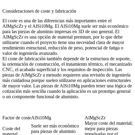
Consideraciones de coste y fabricación
El coste es una de las diferencias más importantes entre el
AlMgScZr y el AlSi10Mg. El AlSi10Mg suele ser más económico
para las piezas de aluminio impresas en 3D de uso general. El
AlMgScZr es una opción de material premium, por lo que debe
utilizarse cuando el proyecto tiene una necesidad clara de mayor
rendimiento estructural, reducción de peso, potencial de fatiga o
valor de ingeniería avanzado.
El coste de fabricación también depende de la estructura de soporte,
la orientación de construcción, el tratamiento térmico, el mecanizado
CNC, el acabado superficial y los requisitos de inspección. Las
piezas de AlMgScZr a menudo requieren una revisión de ingeniería
más cuidadosa porque suelen utilizarse en aplicaciones estructurales
de mayor valor. Las piezas de AlSi10Mg pueden tener una lógica de
cotización más sencilla cuando la aplicación es un prototipo general
o un componente funcional de aluminio.
Factor de coste
AlSi10Mg
AlMgScZr
Mayor coste del material;
Suele ser más económico
Coste del
mejor para piezas
para piezas de aluminio
material
impulsadas por el