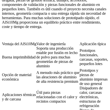
delgada, piezas de gestión térmica, utillajes, accesorios,
componentes de validación y piezas funcionales de aluminio en
pequeños lotes. También es útil cuando el proyecto necesita canales
internos, geometría compacta o una entrega rápida sin necesidad de
herramientas. Para muchas
soluciones de prototipado rápido
, el
AlSi10Mg proporciona un equilibrio práctico entre rendimiento,
coste y tiempo de entrega.
Ventaja del AlSi10Mg
Valor de ingeniería
Aplicación típica
Soporta una producción
Prototipos
estable por fusión en lecho
funcionales,
Buena imprimibilidad
de polvo para muchas
carcasas, soportes,
geometrías de piezas de
pequeños lotes
aluminio
Prototipos y
A menudo más práctico que
Opción de material
piezas de
las aleaciones de aluminio
económica
aluminio impresas
de alta resistencia premium
de uso general
Disipadores de
Útil para piezas
calor, carcasas
Aplicaciones térmicas
relacionadas con el calor y
electrónicas,
y de carcasa
recintos compactos
estructuras de
refrigeración