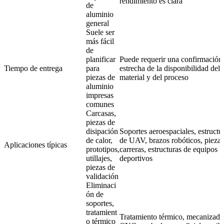
rendimiento es clara
de
aluminio
general
Suele ser
más fácil
de
planificar
Puede requerir una confirmación
Tiempo de entrega
para
estrecha de la disponibilidad del
piezas de
material y del proceso
aluminio
impresas
comunes
Carcasas,
piezas de
disipación
Soportes aeroespaciales, estructu
de calor,
de UAV, brazos robóticos, piezas
Aplicaciones típicas
prototipos,
carreras, estructuras de equipos
utillajes,
deportivos
piezas de
validación
Eliminaci
ón de
soportes,
tratamient
Tratamiento térmico, mecanizado
o térmico