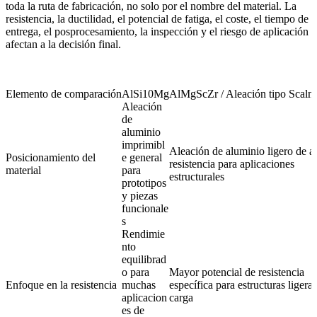
toda la ruta de fabricación, no solo por el nombre del material. La
resistencia, la ductilidad, el potencial de fatiga, el coste, el tiempo de
entrega, el posprocesamiento, la inspección y el riesgo de aplicación
afectan a la decisión final.
Elemento de comparación
AlSi10Mg
AlMgScZr / Aleación tipo Scalm
Aleación
de
aluminio
imprimibl
Aleación de aluminio ligero de al
Posicionamiento del
e general
resistencia para aplicaciones
material
para
estructurales
prototipos
y piezas
funcionale
s
Rendimie
nto
equilibrad
o para
Mayor potencial de resistencia
Enfoque en la resistencia
muchas
específica para estructuras ligera
aplicacion
carga
es de