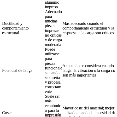
aluminio
impreso
Adecuado
para
muchas
Ductilidad y
Más adecuado cuando el
piezas
comportamiento
comportamiento estructural y la
impresas
estructural
respuesta a la carga son críticos
no críticas
y de carga
moderada
Puede
utilizarse
para
piezas
A menudo se considera cuando l
funcionale
Potencial de fatiga
fatiga, la vibración o la carga cícl
s cuando
son más importantes
se diseña
y procesa
correctam
ente
Suele ser
más
económic
Mayor coste del material; mejor
o para la
Coste
utilizado cuando la necesidad de
impresión