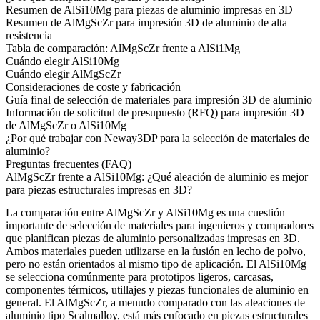
Resumen de AlSi10Mg para piezas de aluminio impresas en 3D
Resumen de AlMgScZr para impresión 3D de aluminio de alta
resistencia
Tabla de comparación: AlMgScZr frente a AlSi1Mg
Cuándo elegir AlSi10Mg
Cuándo elegir AlMgScZr
Consideraciones de coste y fabricación
Guía final de selección de materiales para impresión 3D de aluminio
Información de solicitud de presupuesto (RFQ) para impresión 3D
de AlMgScZr o AlSi10Mg
¿Por qué trabajar con Neway3DP para la selección de materiales de
aluminio?
Preguntas frecuentes (FAQ)
AlMgScZr frente a AlSi10Mg: ¿Qué aleación de aluminio es mejor
para piezas estructurales impresas en 3D?
La comparación entre AlMgScZr y AlSi10Mg es una cuestión
importante de selección de materiales para ingenieros y compradores
que planifican piezas de aluminio personalizadas impresas en 3D.
Ambos materiales pueden utilizarse en la fusión en lecho de polvo,
pero no están orientados al mismo tipo de aplicación. El AlSi10Mg
se selecciona comúnmente para prototipos ligeros, carcasas,
componentes térmicos, utillajes y piezas funcionales de aluminio en
general. El AlMgScZr, a menudo comparado con las aleaciones de
aluminio tipo Scalmalloy, está más enfocado en piezas estructurales