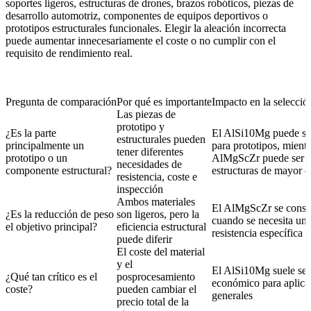
soportes ligeros, estructuras de drones, brazos robóticos, piezas de
desarrollo automotriz, componentes de equipos deportivos o
prototipos estructurales funcionales. Elegir la aleación incorrecta
puede aumentar innecesariamente el coste o no cumplir con el
requisito de rendimiento real.
Pregunta de comparación
Por qué es importante
Impacto en la selecció
Las piezas de
prototipo y
¿Es la parte
El AlSi10Mg puede se
estructurales pueden
principalmente un
para prototipos, mientr
tener diferentes
prototipo o un
AlMgScZr puede ser m
necesidades de
componente estructural?
estructuras de mayor c
resistencia, coste e
inspección
Ambos materiales
El AlMgScZr se consi
¿Es la reducción de peso
son ligeros, pero la
cuando se necesita un
el objetivo principal?
eficiencia estructural
resistencia específica
puede diferir
El coste del material
y el
El AlSi10Mg suele se
¿Qué tan crítico es el
posprocesamiento
económico para aplica
coste?
pueden cambiar el
generales
precio total de la