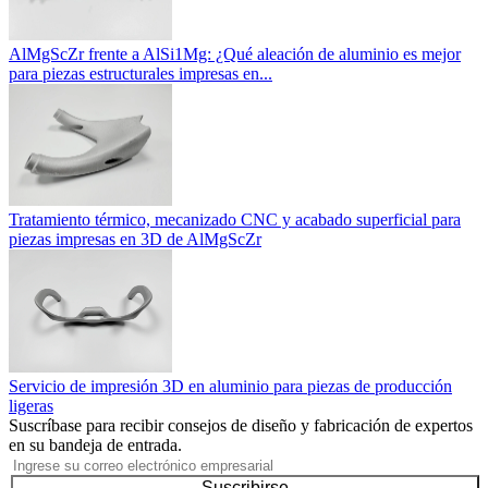
AlMgScZr frente a AlSi1Mg: ¿Qué aleación de aluminio es mejor
para piezas estructurales impresas en...
Tratamiento térmico, mecanizado CNC y acabado superficial para
piezas impresas en 3D de AlMgScZr
Servicio de impresión 3D en aluminio para piezas de producción
ligeras
Suscríbase para recibir consejos de diseño y fabricación de expertos
en su bandeja de entrada.
Suscribirse