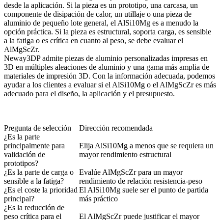
desde la aplicación. Si la pieza es un prototipo, una carcasa, un
componente de disipación de calor, un utillaje o una pieza de
aluminio de pequeño lote general, el AlSi10Mg es a menudo la
opción práctica. Si la pieza es estructural, soporta carga, es sensible
a la fatiga o es crítica en cuanto al peso, se debe evaluar el
AlMgScZr.
Neway3DP admite piezas de aluminio personalizadas impresas en
3D en múltiples
aleaciones de aluminio
y una gama más amplia de
materiales de impresión 3D
. Con la información adecuada, podemos
ayudar a los clientes a evaluar si el AlSi10Mg o el AlMgScZr es más
adecuado para el diseño, la aplicación y el presupuesto.
Pregunta de selección
Dirección recomendada
¿Es la parte
principalmente para
Elija AlSi10Mg a menos que se requiera un
validación de
mayor rendimiento estructural
prototipos?
¿Es la parte de carga o
Evalúe AlMgScZr para un mayor
sensible a la fatiga?
rendimiento de relación resistencia-peso
¿Es el coste la prioridad
El AlSi10Mg suele ser el punto de partida
principal?
más práctico
¿Es la reducción de
peso crítica para el
El AlMgScZr puede justificar el mayor