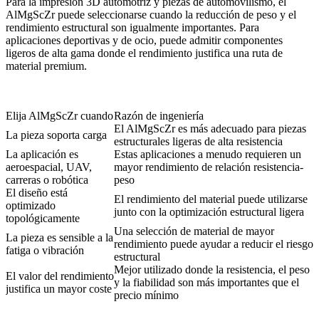
Para la
impresión 3D automotriz
y piezas de automovilismo, el
AlMgScZr puede seleccionarse cuando la reducción de peso y el
rendimiento estructural son igualmente importantes. Para
aplicaciones deportivas y de ocio
, puede admitir componentes
ligeros de alta gama donde el rendimiento justifica una ruta de
material premium.
Elija AlMgScZr cuando
Razón de ingeniería
El AlMgScZr es más adecuado para piezas
La pieza soporta carga
estructurales ligeras de alta resistencia
La aplicación es
Estas aplicaciones a menudo requieren un
aeroespacial, UAV,
mayor rendimiento de relación resistencia-
carreras o robótica
peso
El diseño está
El rendimiento del material puede utilizarse
optimizado
junto con la optimización estructural ligera
topológicamente
Una selección de material de mayor
La pieza es sensible a la
rendimiento puede ayudar a reducir el riesgo
fatiga o vibración
estructural
Mejor utilizado donde la resistencia, el peso
El valor del rendimiento
y la fiabilidad son más importantes que el
justifica un mayor coste
precio mínimo