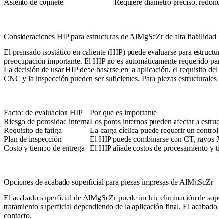
Asiento de cojinete
Requiere diámetro preciso, redond
Consideraciones HIP para estructuras de AlMgScZr de alta fiabilidad
El
prensado isostático en caliente (HIP)
puede evaluarse para estructur
preocupación importante. El HIP no es automáticamente requerido para c
La decisión de usar HIP debe basarse en la aplicación, el requisito de
CNC y la inspección pueden ser suficientes. Para piezas estructurales 
Factor de evaluación HIP
Por qué es importante
Riesgo de porosidad interna
Los poros internos pueden afectar a estruct
Requisito de fatiga
La carga cíclica puede requerir un control
Plan de inspección
El HIP puede combinarse con CT, rayos 
Costo y tiempo de entrega
El HIP añade costos de procesamiento y t
Opciones de acabado superficial para piezas impresas de AlMgScZr
El acabado superficial de AlMgScZr puede incluir eliminación de sopor
tratamiento superficial
dependiendo de la aplicación final. El acabado s
contacto.