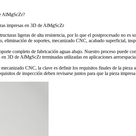
 de AlMgScZr?
iezas impresas en 3D de AlMgScZr
cturas ligeras de alta resistencia, por lo que el postprocesado no es s
co, eliminación de soportes, mecanizado CNC, acabado superficial, ins
oporte completo de fabricación aguas abajo. Nuestro proceso puede co
sas en 3D de AlMgScZr terminadas utilizadas en aplicaciones aeroespacia
anizado CNC, la clave es definir los requisitos finales de la pieza ant
y requisitos de inspección deben revisarse juntos para que la pieza impr