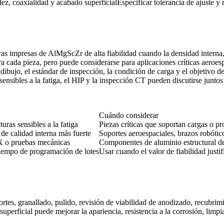
ez, coaxialidad y acabado superficial
Especificar tolerancia de ajuste y
as impresas de AlMgScZr de alta fiabilidad cuando la densidad interna, e
ada pieza, pero puede considerarse para aplicaciones críticas aeroespac
l dibujo, el estándar de inspección, la condición de carga y el objetivo 
sensibles a la fatiga, el HIP y la inspección CT pueden discutirse junto
Cuándo considerar
uras sensibles a la fatiga
Piezas críticas que soportan cargas o pr
 de calidad interna más fuerte
Soportes aeroespaciales, brazos robóti
X o pruebas mecánicas
Componentes de aluminio estructural de
iempo de programación de lotes
Usar cuando el valor de fiabilidad justif
tes, granallado, pulido, revisión de viabilidad de anodizado, recubrimi
uperficial puede mejorar la apariencia, resistencia a la corrosión, limpi