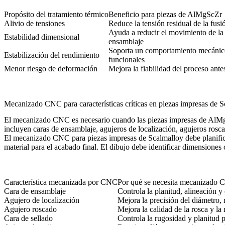
Propósito del tratamiento térmico
Beneficio para piezas de AlMgScZr
Alivio de tensiones
Reduce la tensión residual de la fusió
Ayuda a reducir el movimiento de la
Estabilidad dimensional
ensamblaje
Soporta un comportamiento mecánico 
Estabilización del rendimiento
funcionales
Menor riesgo de deformación
Mejora la fiabilidad del proceso ante
Mecanizado CNC para características críticas en piezas impresas de 
El
mecanizado CNC
es necesario cuando las piezas impresas de AlMg
incluyen caras de ensamblaje, agujeros de localización, agujeros roscado
El mecanizado CNC para piezas impresas de Scalmalloy debe planifica
material para el acabado final. El dibujo debe identificar dimensiones
Característica mecanizada por CNC
Por qué se necesita mecanizado
Cara de ensamblaje
Controla la planitud, alineación y
Agujero de localización
Mejora la precisión del diámetro,
Agujero roscado
Mejora la calidad de la rosca y la 
Cara de sellado
Controla la rugosidad y planitud p