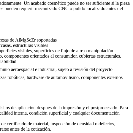
dadosamente. Un acabado cosmético puede no ser suficiente si la pieza
onales pueden requerir mecanizado CNC o pulido localizado antes del
presas de AlMgScZr soportadas
casas, estructuras visibles
perficies visibles, superficies de flujo de aire o manipulación
o, componentes orientados al consumidor, cubiertas estructurales,
viabilidad
nio aeroespacial e industrial, sujeto a revisión del proyecto
ezas robóticas, hardware de automovilismo, componentes externos
sitos de aplicación después de la impresión y el postprocesado. Para
 calidad interna, condición superficial y cualquier documentación
 certificado de material, inspección de densidad o defectos,
rarse antes de la cotización.