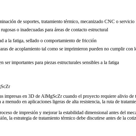
iminación de soportes, tratamiento térmico, mecanizado CNC o servicio
 rugosas o inadecuadas para áreas de contacto estructural
dad a la fatiga, sellado o comportamiento de fricción
 caras de acoplamiento tal como se imprimieron pueden no cumplir con l
 ser importantes para piezas estructurales sensibles a la fatiga
MgScZr
 impresas en 3D de AlMgScZr cuando el proyecto requiere alivio de ten
 a menudo en aplicaciones ligeras de alta resistencia, la ruta de tratami
 proceso de impresión y mejorar la estabilidad dimensional antes del me
, la estrategia de tratamiento térmico debe discutirse antes de la coti