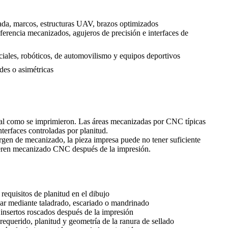
ada, marcos, estructuras UAV, brazos optimizados
ferencia mecanizados, agujeros de precisión e interfaces de
ales, robóticos, de automovilismo y equipos deportivos
ndes o asimétricas
tal como se imprimieron. Las áreas mecanizadas por CNC típicas
nterfaces controladas por planitud.
gen de mecanizado, la pieza impresa puede no tener suficiente
equieren mecanizado CNC después de la impresión.
 requisitos de planitud en el dibujo
r mediante taladrado, escariado o mandrinado
 insertos roscados después de la impresión
 requerido, planitud y geometría de la ranura de sellado