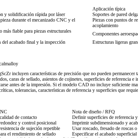
Aplicación típica
n y solidificación rápida por láser
Soportes de pared delg
 pieza durante el mecanizado CNC y el
Piezas con puntos de re
acoplamiento
más fiable para piezas estructurales
Componentes aeroespaci
s del acabado final y la inspección
Estructuras ligeras gra
Scalmalloy
ScZr incluyen características de precisión que no pueden permanecer 
s, caras de sellado, asientos de cojinetes, superficies de referencia e i
rse antes de la impresión. Si el modelo CAD no incluye suficiente mar
 críticas, tolerancias, características de referencia y superficies que r
 CNC
Nota de diseño / RFQ
 calidad de contacto
Definir superficies de referencia y
 redondez y control posicional
Imprimir subdimensionado y acaba
resistencia de sujeción repetible
Usar roscado, fresado de roscas o
ara el rendimiento de sellado
Especificar el acabado superficial