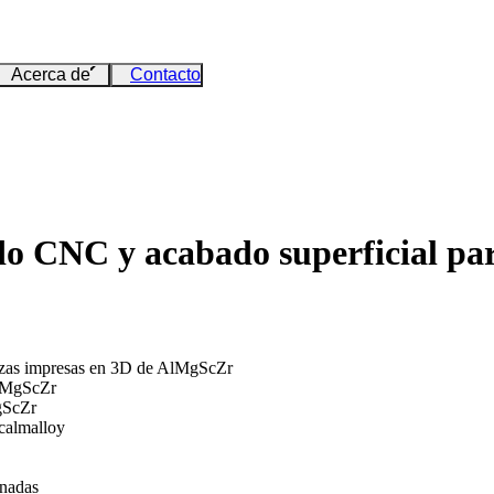
Acerca de
Contacto
o CNC y acabado superficial par
iezas impresas en 3D de AlMgScZr
AlMgScZr
MgScZr
Scalmalloy
inadas