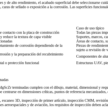
s y de alto rendimiento, el acabado superficial debe seleccionarse cui
etes, caras de sellado o exposición a la corrosión. Las superficies funci
Caso de uso típico
de contacto con la placa de construcción
Todas las piezas im
 reduce la textura de capa visible
Soportes, marcos, car
cionadas
Áreas de contacto, su
rtamiento de corrosión dependiendo de la
Piezas de rendimient
sujeto a revisión de 
rrosión y la preparación del recubrimiento
Componentes de alumi
ntal o protección funcional
Estructuras UAV, pi
inadas
MgScZr terminadas cumplen con el dibujo, material, dimensional y requi
ebe centrarse en dimensiones críticas, puntos de referencia mecanizados,
escaneo 3D, inspección de primer artículo, inspección CMM, revisión de
nes aeroespaciales y de aviación
, los requisitos de inspección deben acla