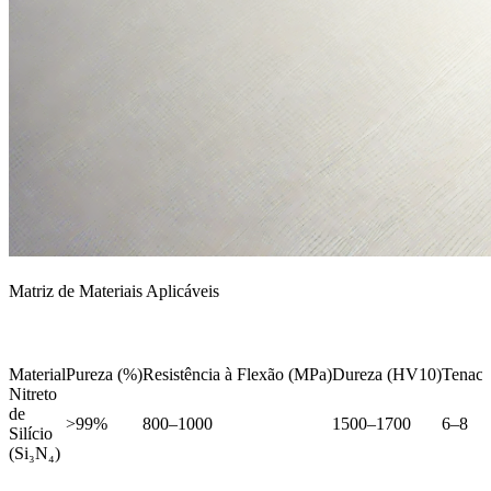
Matriz de Materiais Aplicáveis
Material
Pureza (%)
Resistência à Flexão (MPa)
Dureza (HV10)
Tenaci
Nitreto
de
>99%
800–1000
1500–1700
6–8
Silício
(Si₃N₄)