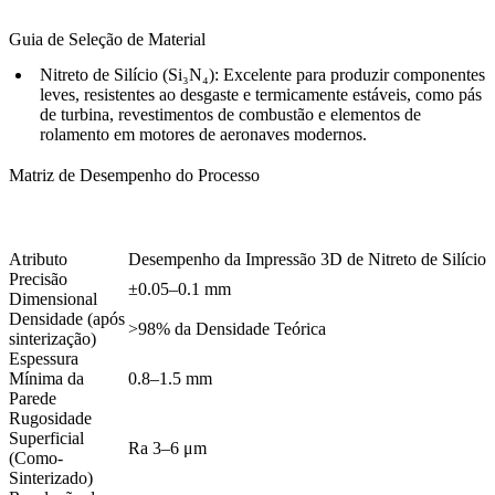
Guia de Seleção de Material
Nitreto de Silício (Si₃N₄):
Excelente para produzir componentes
leves, resistentes ao desgaste e termicamente estáveis, como pás
de turbina, revestimentos de combustão e elementos de
rolamento em motores de aeronaves modernos.
Matriz de Desempenho do Processo
Atributo
Desempenho da Impressão 3D de Nitreto de Silício
Precisão
±0.05–0.1 mm
Dimensional
Densidade (após
>98% da Densidade Teórica
sinterização)
Espessura
Mínima da
0.8–1.5 mm
Parede
Rugosidade
Superficial
Ra 3–6 μm
(Como-
Sinterizado)