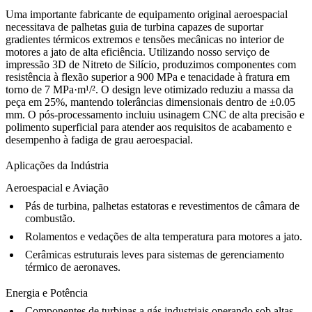
Uma importante fabricante de equipamento original aeroespacial
necessitava de palhetas guia de turbina capazes de suportar
gradientes térmicos extremos e tensões mecânicas no interior de
motores a jato de alta eficiência. Utilizando nosso
serviço de
impressão 3D de Nitreto de Silício
, produzimos componentes com
resistência à flexão superior a 900 MPa e tenacidade à fratura em
torno de 7 MPa·m¹/². O design leve otimizado reduziu a massa da
peça em 25%, mantendo tolerâncias dimensionais dentro de ±0.05
mm. O pós-processamento incluiu
usinagem CNC
de alta precisão e
polimento superficial para atender aos requisitos de acabamento e
desempenho à fadiga de grau aeroespacial.
Aplicações da Indústria
Aeroespacial e Aviação
Pás de turbina, palhetas estatoras e revestimentos de câmara de
combustão.
Rolamentos e vedações de alta temperatura para motores a jato.
Cerâmicas estruturais leves para sistemas de gerenciamento
térmico de aeronaves.
Energia e Potência
Componentes de turbinas a gás industriais operando sob altas