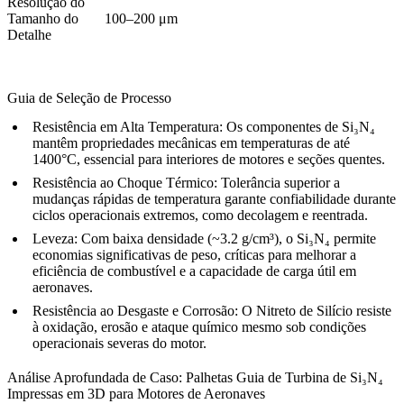
Resolução do
Tamanho do
100–200 μm
Detalhe
Guia de Seleção de Processo
Resistência em Alta Temperatura:
Os componentes de Si₃N₄
mantêm propriedades mecânicas em temperaturas de até
1400°C, essencial para interiores de motores e seções quentes.
Resistência ao Choque Térmico:
Tolerância superior a
mudanças rápidas de temperatura garante confiabilidade durante
ciclos operacionais extremos, como decolagem e reentrada.
Leveza:
Com baixa densidade (~3.2 g/cm³), o Si₃N₄ permite
economias significativas de peso, críticas para melhorar a
eficiência de combustível e a capacidade de carga útil em
aeronaves.
Resistência ao Desgaste e Corrosão:
O Nitreto de Silício resiste
à oxidação, erosão e ataque químico mesmo sob condições
operacionais severas do motor.
Análise Aprofundada de Caso: Palhetas Guia de Turbina de Si₃N₄
Impressas em 3D para Motores de Aeronaves