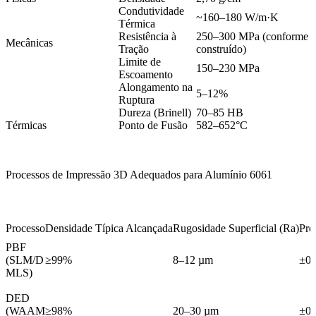
Condutividade
~160–180 W/m·K
Térmica
Resistência à
250–300 MPa (conforme
Mecânicas
Tração
construído)
Limite de
150–230 MPa
Escoamento
Alongamento na
5–12%
Ruptura
Dureza (Brinell)
70–85 HB
Térmicas
Ponto de Fusão
582–652°C
Processos de Impressão 3D Adequados para Alumínio 6061
Processo
Densidade Típica Alcançada
Rugosidade Superficial (Ra)
Pre
PBF
(SLM/D
≥99%
8–12 µm
±0
MLS)
DED
(WAAM
≥98%
20–30 µm
±0