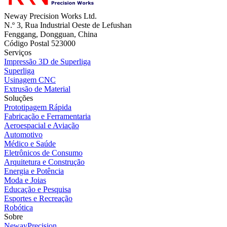
Neway Precision Works Ltd.
N.º 3, Rua Industrial Oeste de Lefushan
Fenggang, Dongguan, China
Código Postal 523000
Serviços
Impressão 3D de Superliga
Superliga
Usinagem CNC
Extrusão de Material
Soluções
Prototipagem Rápida
Fabricação e Ferramentaria
Aeroespacial e Aviação
Automotivo
Médico e Saúde
Eletrônicos de Consumo
Arquitetura e Construção
Energia e Potência
Moda e Joias
Educação e Pesquisa
Esportes e Recreação
Robótica
Sobre
NewayPrecision