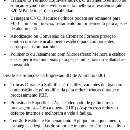
Tratamento Térmico (Equivalente T6)
: O tratamento térmico de
solução seguido de envelhecimento melhora a resistência (até
320 MPa de tração) e a estabilidade.
Usinagem CNC
: Recursos críticos podem ser refinados para
±0,01 mm com furação, fresamento ou torneamento para ajustes
de alta precisão.
Anodização ou Conversão de Cromato
: Fornece proteção
contra corrosão e acabamento estético para componentes
aeroespaciais ou marinhos.
Polimento ou Jateamento com Microesferas
: Melhora a estética
e as superfícies funcionais para peças industriais ou voltadas ao
consumidor.
Desafios e Soluções na Impressão 3D de Alumínio 6061
Trincas Durante a Solidificação:
Utilize variantes de liga com
composição de pó modificada para reduzir trincas durante o
processamento PBF.
Porosidade Superficial:
Ajuste adequado de parâmetros e
prensagem isostática a quente (HIP) pós-processo reduzem
defeitos internos e melhoram a vida à fadiga.
Tensão Residual e Empenamento:
Aplique pré-aquecimento,
estratégias adequadas de suporte e tratamento térmico de alívio