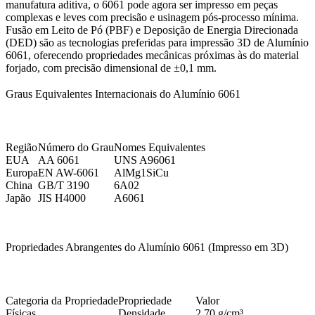
manufatura aditiva, o 6061 pode agora ser impresso em peças
complexas e leves com precisão e usinagem pós-processo mínima.
Fusão em Leito de Pó (PBF)
e
Deposição de Energia Direcionada
(DED)
são as tecnologias preferidas para impressão 3D de Alumínio
6061, oferecendo propriedades mecânicas próximas às do material
forjado, com precisão dimensional de ±0,1 mm.
Graus Equivalentes Internacionais do Alumínio 6061
Região
Número do Grau
Nomes Equivalentes
EUA
AA 6061
UNS A96061
Europa
EN AW-6061
AlMg1SiCu
China
GB/T 3190
6A02
Japão
JIS H4000
A6061
Propriedades Abrangentes do Alumínio 6061 (Impresso em 3D)
Categoria da Propriedade
Propriedade
Valor
Físicas
Densidade
2,70 g/cm³