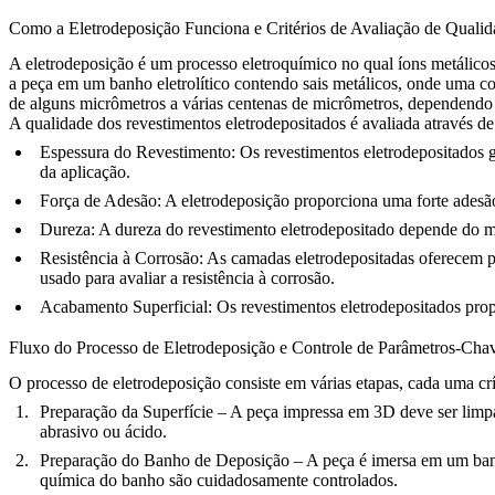
Como a Eletrodeposição Funciona e Critérios de Avaliação de Qualid
A eletrodeposição é um processo eletroquímico no qual íons metálicos
a peça em um banho eletrolítico contendo sais metálicos, onde uma cor
de alguns micrômetros a várias centenas de micrômetros, dependendo 
A qualidade dos revestimentos eletrodepositados é avaliada através de v
Espessura do Revestimento
: Os revestimentos eletrodepositados
da aplicação.
Força de Adesão
: A eletrodeposição proporciona uma forte adesã
Dureza
: A dureza do revestimento eletrodepositado depende do ma
Resistência à Corrosão
: As camadas eletrodepositadas oferecem 
usado para avaliar a resistência à corrosão.
Acabamento Superficial
: Os revestimentos eletrodepositados pro
Fluxo do Processo de Eletrodeposição e Controle de Parâmetros-Cha
O processo de eletrodeposição consiste em várias etapas, cada uma crí
Preparação da Superfície
– A peça impressa em 3D deve ser limpa 
abrasivo ou ácido.
Preparação do Banho de Deposição
– A peça é imersa em um banh
química do banho são cuidadosamente controlados.