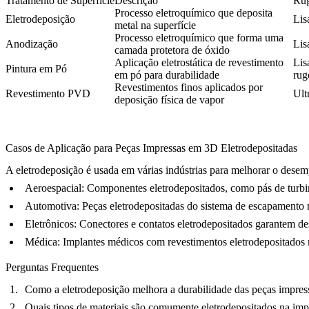
Tratamento de Superfície
Descrição
Rug
Processo eletroquímico que deposita
Eletrodeposição
Lis
metal na superfície
Processo eletroquímico que forma uma
Anodização
Lis
camada protetora de óxido
Aplicação eletrostática de revestimento
Lis
Pintura em Pó
em pó para durabilidade
rug
Revestimentos finos aplicados por
Revestimento PVD
Ult
deposição física de vapor
Casos de Aplicação para Peças Impressas em 3D Eletrodepositadas
A eletrodeposição é usada em várias indústrias para melhorar o dese
Aeroespacial
: Componentes eletrodepositados, como pás de turbi
Automotiva
: Peças eletrodepositadas do sistema de escapamento
Eletrônicos
: Conectores e contatos eletrodepositados garantem 
Médica
: Implantes médicos com revestimentos eletrodepositados m
Perguntas Frequentes
Como a eletrodeposição melhora a durabilidade das peças impre
Quais tipos de materiais são comumente eletrodepositados na im