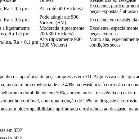
osidade
Dureza
Resistência ao Desgaste
Excelente, particularment
a, Ra < 0,5 μm
Alta (até 600 Vickers)
peças expostas à abrasão
Pode atingir até 500
a, Ra < 0,5 μm
Excelente em resistência 
Vickers (HV)
a a ligeiramente
Moderada (tipicamente
Excelente, especialmente
osa, Ra 1-3 μm
200-300 Vickers)
peças externas
Alta (tipicamente 900-
Muito alta, especialment
ra-lisa, Ra < 0,1 μm
1200 Vickers)
condições secas
mpenho e a aparência de peças impressas em 3D. Alguns casos de aplica
na, mostram uma melhoria de até 40% na resistência à corrosão em cond
 melhoram a durabilidade em 50%, aumentando a resistência ao calor e 
desempenho confiável, com uma redução de 25% no desgaste e corrosão.
ostram biocompatibilidade aprimorada e resistência ao desgaste, garant
ssas em 3D?
pressão 3D?