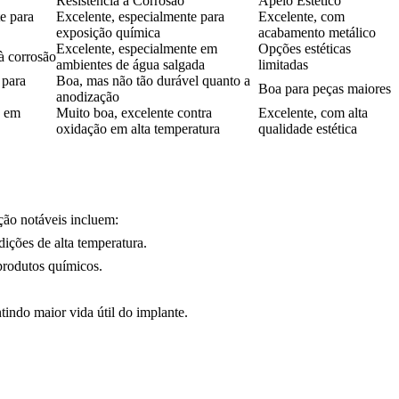
Resistência à Corrosão
Apelo Estético
e para
Excelente, especialmente para
Excelente, com
exposição química
acabamento metálico
Excelente, especialmente em
Opções estéticas
à corrosão
ambientes de água salgada
limitadas
 para
Boa, mas não tão durável quanto a
Boa para peças maiores
anodização
e em
Muito boa, excelente contra
Excelente, com alta
oxidação em alta temperatura
qualidade estética
ção notáveis incluem:
ições de alta temperatura.
produtos químicos.
indo maior vida útil do implante.