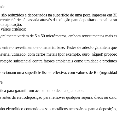
ade
 são reduzidos e depositados na superfície de uma peça impressa em 3D
rente elétrica é passada através da solução para depositar o metal na s
da aplicação.
ários critérios:
 geralmente variam de 5 a 50 micrômetros, embora revestimentos mais es
o entre o revestimento e o material base. Testes de adesão garantem qu
terial utilizado, com certos metais (por exemplo, ouro, níquel) proporc
proteção substancial contra fatores ambientais como umidade e produt
porcionam uma superfície lisa e reflexiva, com valores de Ra (rugosidad
ve
tica para garantir um acabamento de alta qualidade:
antes da eletrodeposição para remover qualquer sujeira, óleos ou oxidaç
o eletrolítico contendo os sais metálicos necessários para a deposiçã