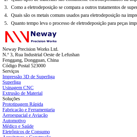
Como a eletrodeposição se compara a outros tratamentos de supe
Quais são os metais comuns usados para eletrodeposição na imp
Quanto tempo leva o processo de eletrodeposição para peças im
Neway Precision Works Ltd.
N.º 3, Rua Industrial Oeste de Lefushan
Fenggang, Dongguan, China
Código Postal 523000
Serviços
Impressão 3D de Superliga
Superliga
Usinagem CNC
Extrusão de Material
Soluções
Prototipagem Rápida
Fabricação e Ferramentaria
Aeroespacial e Aviação
Automotivo
Médico e Saúde
Eletrônicos de Consumo