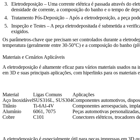
Eletrodeposição
– Uma corrente elétrica é passada através do ele
densidade de corrente, a composição do banho e o tempo de depo
Tratamento Pós-Deposição
– Após a eletrodeposição, a peça pode
Inspeção e Testes
– A peça eletrodepositada é submetida a verific
exigidos.
Os parâmetros-chave que precisam ser controlados durante a eletrode
temperatura (geralmente entre 30-50°C) e a composição do banho (pH e
Materiais e Cenários Aplicáveis
A eletrodeposição é altamente eficaz para vários materiais usados na 
em 3D e suas principais aplicações, com hiperlinks para os materiais e
Material
Ligas Comuns
Aplicações
Aço Inoxidável
SUS316L
,
SUS304
Componentes automotivos, dispos
Titânio
Ti-6Al-4V
Componentes aeroespaciais, impl
Alumínio
6061
,
7075
Peças automotivas personalizadas
Cobre
C101
Conectores elétricos, trocadores d
A eletrodeposição é especialmente útil para peças impressas em 3D qu