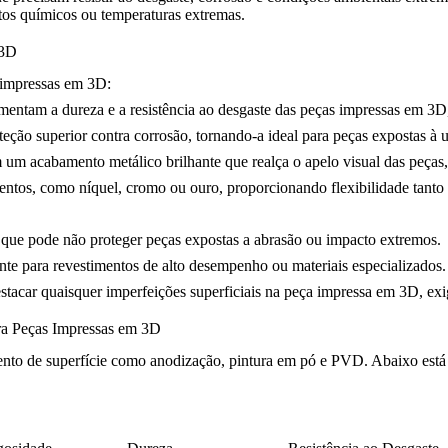
utos químicos ou temperaturas extremas.
 3D
 impressas em 3D:
mentam a dureza e a resistência ao desgaste das peças impressas em 3D, 
teção superior contra corrosão, tornando-a ideal para peças expostas à 
 um acabamento metálico brilhante que realça o apelo visual das peças
tos, como níquel, cromo ou ouro, proporcionando flexibilidade tanto n
o que pode não proteger peças expostas a abrasão ou impacto extremos.
ente para revestimentos de alto desempenho ou materiais especializados.
estacar quaisquer imperfeições superficiais na peça impressa em 3D, ex
ara Peças Impressas em 3D
ento de superfície como anodização, pintura em pó e PVD. Abaixo est