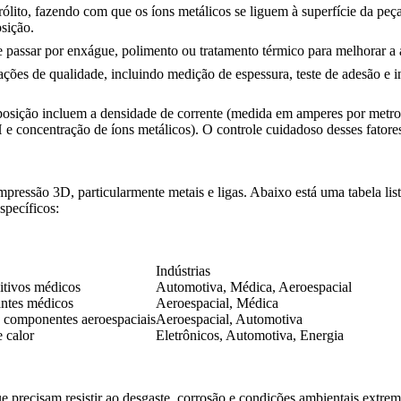
trólito, fazendo com que os íons metálicos se liguem à superfície da pe
sição.
 passar por enxágue, polimento ou tratamento térmico para melhorar a a
ações de qualidade, incluindo medição de espessura, teste de adesão e i
posição incluem a densidade de corrente (medida em amperes por metro
 concentração de íons metálicos). O controle cuidadoso desses fatores
impressão 3D, particularmente metais e ligas. Abaixo está uma tabela l
specíficos:
Indústrias
itivos médicos
Automotiva, Médica, Aeroespacial
antes médicos
Aeroespacial, Médica
, componentes aeroespaciais
Aeroespacial, Automotiva
e calor
Eletrônicos, Automotiva, Energia
e precisam resistir ao desgaste, corrosão e condições ambientais extre