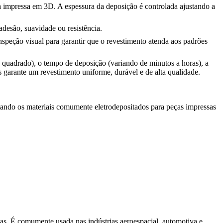
ça impressa em 3D. A espessura da deposição é controlada ajustando a
desão, suavidade ou resistência.
nspeção visual para garantir que o revestimento atenda aos padrões
 quadrado), o tempo de deposição (variando de minutos a horas), a
 garante um revestimento uniforme, durável e de alta qualidade.
istando os materiais comumente eletrodepositados para peças impressas
mas. É comumente usada nas indústrias aeroespacial, automotiva e