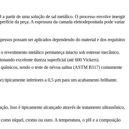
 a partir de uma solução de sal metálico. O processo envolve imergir
uperfície da peça. A espessura da camada eletrodepositada pode variar
pessos possam ser aplicados dependendo do material e dos requisitos
e o revestimento metálico permaneça intacto sob estresse mecânico.
ionando excelente dureza superficial (até 600 Vickers).
os químicos, sendo o teste de névoa salina (ASTM B117) comumente
e) tipicamente inferiores a 0,5 μm para um acabamento brilhante.
ão. Isso é tipicamente alcançado através de tratamento ultrassônico,
o, como níquel, cromo ou ouro. A temperatura, o pH e a composição