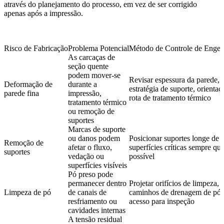
através do planejamento do processo, em vez de ser corrigido
apenas após a impressão.
Risco de Fabricação
Problema Potencial
Método de Controle de Engen
As carcaças de
seção quente
podem mover-se
Revisar espessura da parede,
Deformação de
durante a
estratégia de suporte, orientaç
parede fina
impressão,
rota de tratamento térmico
tratamento térmico
ou remoção de
suportes
Marcas de suporte
ou danos podem
Posicionar suportes longe de
Remoção de
afetar o fluxo,
superfícies críticas sempre qu
suportes
vedação ou
possível
superfícies visíveis
Pó preso pode
permanecer dentro
Projetar orifícios de limpeza,
Limpeza de pó
de canais de
caminhos de drenagem de pó 
resfriamento ou
acesso para inspeção
cavidades internas
A tensão residual