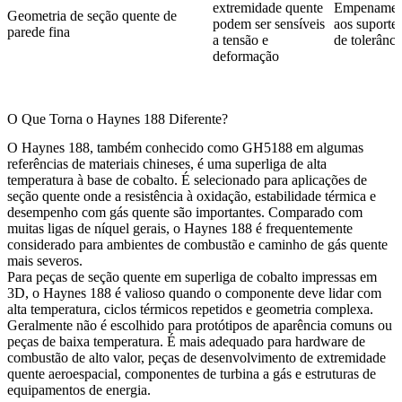
extremidade quente
Empenamen
Geometria de seção quente de
podem ser sensíveis
aos suportes
parede fina
a tensão e
de tolerânci
deformação
O Que Torna o Haynes 188 Diferente?
O Haynes 188, também conhecido como GH5188 em algumas
referências de materiais chineses, é uma superliga de alta
temperatura à base de cobalto. É selecionado para aplicações de
seção quente onde a resistência à oxidação, estabilidade térmica e
desempenho com gás quente são importantes. Comparado com
muitas ligas de níquel gerais, o Haynes 188 é frequentemente
considerado para ambientes de combustão e caminho de gás quente
mais severos.
Para peças de seção quente em superliga de cobalto impressas em
3D, o Haynes 188 é valioso quando o componente deve lidar com
alta temperatura, ciclos térmicos repetidos e geometria complexa.
Geralmente não é escolhido para protótipos de aparência comuns ou
peças de baixa temperatura. É mais adequado para hardware de
combustão de alto valor, peças de desenvolvimento de extremidade
quente aeroespacial, componentes de turbina a gás e estruturas de
equipamentos de energia.