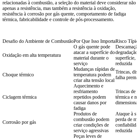
relacionadas à combustão, a seleção do material deve considerar não
apenas a resistência, mas também a resistência à oxidação,
resistência à corrosão por gás quente, comportamento de fadiga
térmica, fabricabilidade e controle de pós-processamento.
Desafio do Ambiente de Combustão
Por Que Isso Importa
Risco Típic
O gás quente pode
Descamaçã
atacar a superfície do
degradação
Oxidação em alta temperatura
material durante o
superfície, v
serviço
reduzida
Mudanças rápidas de
Trincas, dis
Choque térmico
temperatura podem
falha prema
criar alta tensão local
Aquecimento e
resfriamento
Trincas de 
Ciclagem térmica
repetidos podem
térmica e 
causar danos por
dimensional
fadiga
Produtos de
Ataque à sup
combustão podem
perda de mat
Corrosão por gás
criar condições de
confiabilid
serviço agressivas
reduzida
Peças leves de