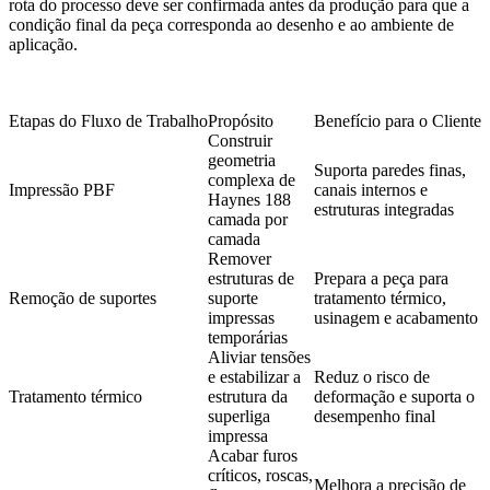
rota do processo deve ser confirmada antes da produção para que a
condição final da peça corresponda ao desenho e ao ambiente de
aplicação.
Etapas do Fluxo de Trabalho
Propósito
Benefício para o Cliente
Construir
geometria
Suporta paredes finas,
complexa de
Impressão PBF
canais internos e
Haynes 188
estruturas integradas
camada por
camada
Remover
estruturas de
Prepara a peça para
Remoção de suportes
suporte
tratamento térmico,
impressas
usinagem e acabamento
temporárias
Aliviar tensões
e estabilizar a
Reduz o risco de
Tratamento térmico
estrutura da
deformação e suporta o
superliga
desempenho final
impressa
Acabar furos
críticos, roscas,
Melhora a precisão de