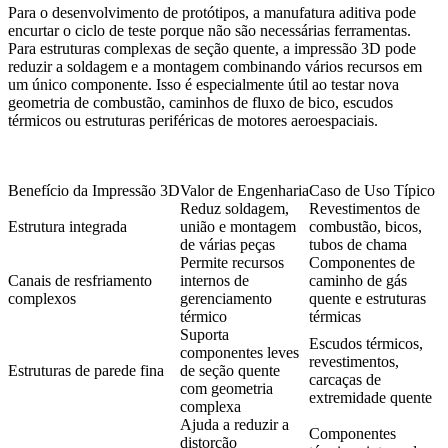
Para o desenvolvimento de protótipos, a manufatura aditiva pode
encurtar o ciclo de teste porque não são necessárias ferramentas.
Para estruturas complexas de seção quente, a impressão 3D pode
reduzir a soldagem e a montagem combinando vários recursos em
um único componente. Isso é especialmente útil ao testar nova
geometria de combustão, caminhos de fluxo de bico, escudos
térmicos ou estruturas periféricas de motores aeroespaciais.
Benefício da Impressão 3D
Valor de Engenharia
Caso de Uso Típico
Reduz soldagem,
Revestimentos de
Estrutura integrada
união e montagem
combustão, bicos,
de várias peças
tubos de chama
Permite recursos
Componentes de
Canais de resfriamento
internos de
caminho de gás
complexos
gerenciamento
quente e estruturas
térmico
térmicas
Suporta
Escudos térmicos,
componentes leves
revestimentos,
Estruturas de parede fina
de seção quente
carcaças de
com geometria
extremidade quente
complexa
Ajuda a reduzir a
Componentes
distorção