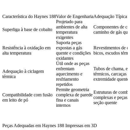
Característica do Haynes 188
Valor de Engenharia
Adequação Típica d
Projetado para
ambientes de alta
Componentes de co
Superliga à base de cobalto
temperatura
caminho de gás que
exigentes
Suporta peças
Resistência à oxidação em
expostas a gás
Revestimentos de c
alta temperatura
quente e condições
bicos, escudos térm
oxidantes
Útil onde as peças
enfrentam
Tubos de chama, es
Adequação à ciclagem
aquecimento e
térmicos, carcaças 
térmica
resfriamento
extremidade quente
repetidos
Permite geometria
Estruturas de comb
Compatibilidade com fusão
complexa de parede
complexas e peças p
em leito de pó
fina e canais
seção quente
internos
Peças Adequadas em Haynes 188 Impressas em 3D