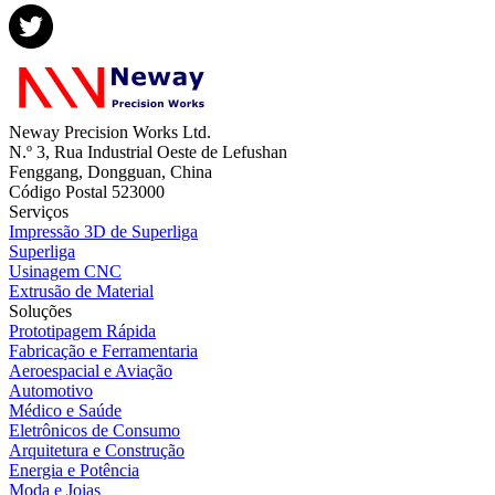
Neway Precision Works Ltd.
N.º 3, Rua Industrial Oeste de Lefushan
Fenggang, Dongguan, China
Código Postal 523000
Serviços
Impressão 3D de Superliga
Superliga
Usinagem CNC
Extrusão de Material
Soluções
Prototipagem Rápida
Fabricação e Ferramentaria
Aeroespacial e Aviação
Automotivo
Médico e Saúde
Eletrônicos de Consumo
Arquitetura e Construção
Energia e Potência
Moda e Joias