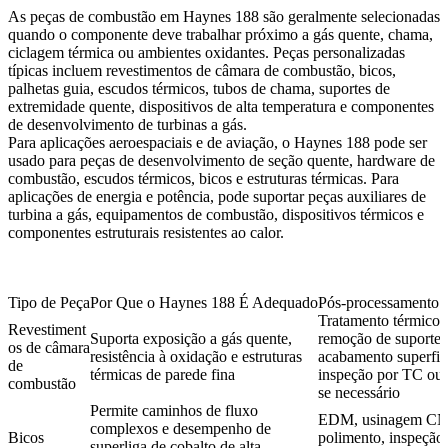
As peças de combustão em Haynes 188 são geralmente selecionadas
quando o componente deve trabalhar próximo a gás quente, chama,
ciclagem térmica ou ambientes oxidantes. Peças personalizadas
típicas incluem revestimentos de câmara de combustão, bicos,
palhetas guia, escudos térmicos, tubos de chama, suportes de
extremidade quente, dispositivos de alta temperatura e componentes
de desenvolvimento de turbinas a gás.
Para aplicações
aeroespaciais e de aviação
, o Haynes 188 pode ser
usado para peças de desenvolvimento de seção quente, hardware de
combustão, escudos térmicos, bicos e estruturas térmicas. Para
aplicações de
energia e potência
, pode suportar peças auxiliares de
turbina a gás, equipamentos de combustão, dispositivos térmicos e
componentes estruturais resistentes ao calor.
Tipo de Peça
Por Que o Haynes 188 É Adequado
Pós-processament
Tratamento térmico,
Revestiment
Suporta exposição a gás quente,
remoção de suportes
os de câmara
resistência à oxidação e estruturas
acabamento superfici
de
térmicas de parede fina
inspeção por TC ou 
combustão
se necessário
Permite caminhos de fluxo
EDM, usinagem CN
complexos e desempenho de
Bicos
polimento, inspeção
superliga de cobalto de alta