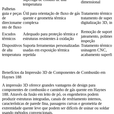
dimensional
temperatura
Palhetas
guia e peças
Útil para orientação de fluxo de gás
Tratamento térmico,
de
quente e geometria térmica
tratamento de superfí
direcioname
complexa
digitalização 3D, in
nto de fluxo
Remoção de suporte
Escudos
Adequado para proteção térmica e
jateamento, poliment
térmicos
estruturas resistentes à oxidação
inspeção
Dispositivos
Suporta ferramentas personalizadas
Tratamento térmico,
de alta
usadas em exposição térmica
usinagem CNC,
temperatura
repetida
acabamento superfic
Benefícios da Impressão 3D de Componentes de Combustão em
Haynes 188
A impressão 3D oferece grandes vantagens de design para
componentes de combustão e caminho de gás quente em Haynes
188. Através da
fusão em leito de pó
, os engenheiros podem
produzir estruturas integradas, canais de resfriamento internos,
características de parede fina, passagens curvas e geometria de
extremidade quente leve que podem ser difíceis de usinar ou soldar
usando métodos convencionais.