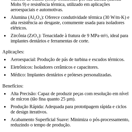
Mohs 9) e resistência térmica, utilizado em aplicações
aeroespaciais e automotivas.
Alumina (Al₂O₃)
: Oferece condutividade térmica (30 W/m·K) e
alta resistência ao desgaste, comumente usada para isoladores
elétricos.
Zircônia (ZrO₂)
: Tenacidade à fratura de 9 MPa·m½, ideal para
implantes dentários e ferramentas de corte.
Aplicações
:
Aeroespacial
: Produção de pás de turbina e escudos térmicos.
Eletrônicos
: Isoladores cerâmicos e capacitores.
Médico
: Implantes dentários e próteses personalizadas.
Benefícios
:
Alta Precisão
: Capaz de produzir peças com resolução em nível
de mícron (tão fina quanto 25 µm).
Produção Rápida
: Adequada para prototipagem rápida e ciclos
de design iterativos.
Acabamento Superficial Suave
: Minimiza o pós-processamento,
reduzindo o tempo de produção.