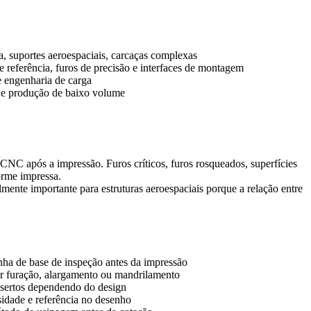
na, suportes aeroespaciais, carcaças complexas
e referência, furos de precisão e interfaces de montagem
e engenharia de carga
s e produção de baixo volume
 CNC
após a impressão. Furos críticos, furos rosqueados, superfícies
orme impressa.
mente importante para estruturas aeroespaciais porque a relação entre
nha de base de inspeção antes da impressão
r furação, alargamento ou mandrilamento
nsertos dependendo do design
osidade e referência no desenho