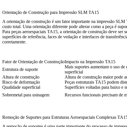
Orientação de Construção para Impressão SLM TA15
A orientação de construção é um fator importante na impressão SLM T
custo total. Uma orientação diferente pode alterar como a peça é supo
Para peças aeroespaciais TA15, a orientação de construção deve ser s
superfícies de referência, faces de vedação e interfaces de transferê
corretamente.
Fator de Orientação de Construção
Impacto na Impressão TA15
Mais suportes aumentam o uso de 
Estrutura de suporte
superficial
Altura de construção
Altura de construção maior pode a
Risco de deformação
Peças estruturais TA15 podem disto
Qualidade superficial
Superfícies voltadas para baixo e
Sobremetal para usinagem
Recursos funcionais precisam de 
Remoção de Suportes para Estruturas Aeroespaciais Complexas TA1
A remoção de suportes é uma parte importante do processo de impressão