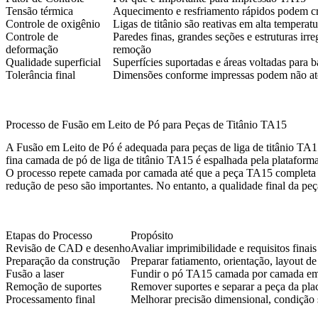
Tensão térmica
Aquecimento e resfriamento rápidos podem cri
Controle de oxigênio
Ligas de titânio são reativas em alta tempera
Controle de
Paredes finas, grandes seções e estruturas ir
deformação
remoção
Qualidade superficial
Superfícies suportadas e áreas voltadas para
Tolerância final
Dimensões conforme impressas podem não ate
Processo de Fusão em Leito de Pó para Peças de Titânio TA15
A
Fusão em Leito de Pó
é adequada para peças de liga de titânio TA1
fina camada de pó de liga de titânio TA15 é espalhada pela platafor
O processo repete camada por camada até que a peça TA15 completa sej
redução de peso são importantes. No entanto, a qualidade final da peç
Etapas do Processo
Propósito
Revisão de CAD e desenho
Avaliar imprimibilidade e requisitos finai
Preparação da construção
Preparar fatiamento, orientação, layout d
Fusão a laser
Fundir o pó TA15 camada por camada em u
Remoção de suportes
Remover suportes e separar a peça da pla
Processamento final
Melhorar precisão dimensional, condição s