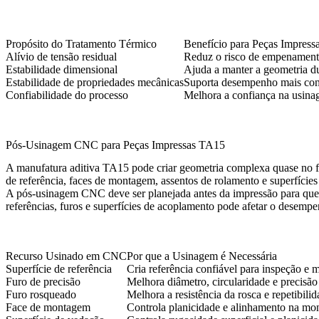
Propósito do Tratamento Térmico
Benefício para Peças Impres
Alívio de tensão residual
Reduz o risco de empenament
Estabilidade dimensional
Ajuda a manter a geometria 
Estabilidade de propriedades mecânicas
Suporta desempenho mais cons
Confiabilidade do processo
Melhora a confiança na usina
Pós-Usinagem CNC para Peças Impressas TA15
A manufatura aditiva TA15 pode criar geometria complexa quase no f
de referência, faces de montagem, assentos de rolamento e superfíc
A pós-usinagem CNC deve ser planejada antes da impressão para que a p
referências, furos e superfícies de acoplamento pode afetar o desemp
Recurso Usinado em CNC
Por que a Usinagem é Necessária
Superfície de referência
Cria referência confiável para inspeção e
Furo de precisão
Melhora diâmetro, circularidade e precisão
Furo rosqueado
Melhora a resistência da rosca e repetibil
Face de montagem
Controla planicidade e alinhamento na m