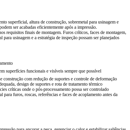
o superficial, altura de construção, sobremetal para usinagem e
s podem ser acabadas eficientemente após a impressão.
nos requisitos finais de montagem. Furos críticos, faces de montagem,
tal para usinagem e a estratégia de inspeção possam ser planejados
jamento
em superfícies funcionais e visíveis sempre que possível
 de construção com redução de suportes e controle de deformação
dequada, design de suportes e rota de tratamento térmico
ícies críticas onde o pós-processamento possa ser controlado
l para furos, roscas, referências e faces de acoplamento antes da
essão para ancorar a peça, gerenciar o calor e estabilizar saliências,