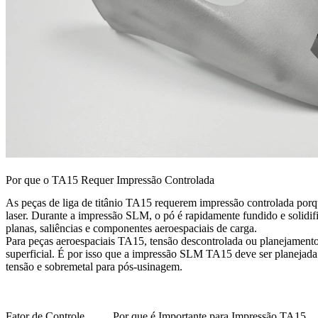
Por que o TA15 Requer Impressão Controlada
As peças de liga de titânio TA15 requerem impressão controlada porque
laser. Durante a impressão SLM, o pó é rapidamente fundido e solidifi
planas, saliências e componentes aeroespaciais de carga.
Para peças aeroespaciais TA15, tensão descontrolada ou planejamento
superficial. É por isso que a impressão SLM TA15 deve ser planejada c
tensão e sobremetal para pós-usinagem.
Fator de Controle
Por que é Importante para Impressão TA15