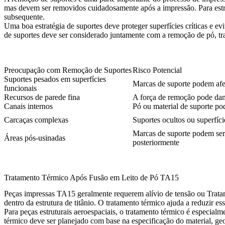
mas devem ser removidos cuidadosamente após a impressão. Para estrut
subsequente.
Uma boa estratégia de suportes deve proteger superfícies críticas e ev
de suportes deve ser considerado juntamente com a remoção de pó, t
Preocupação com Remoção de Suportes
Risco Potencial
Suportes pesados em superfícies
Marcas de suporte podem afe
funcionais
Recursos de parede fina
A força de remoção pode dani
Canais internos
Pó ou material de suporte pod
Carcaças complexas
Suportes ocultos ou superfí
Marcas de suporte podem ser
Áreas pós-usinadas
posteriormente
Tratamento Térmico Após Fusão em Leito de Pó TA15
Peças impressas TA15 geralmente requerem alívio de tensão ou
Trata
dentro da estrutura de titânio. O tratamento térmico ajuda a reduzir e
Para peças estruturais aeroespaciais, o tratamento térmico é especia
térmico deve ser planejado com base na especificação do material, g