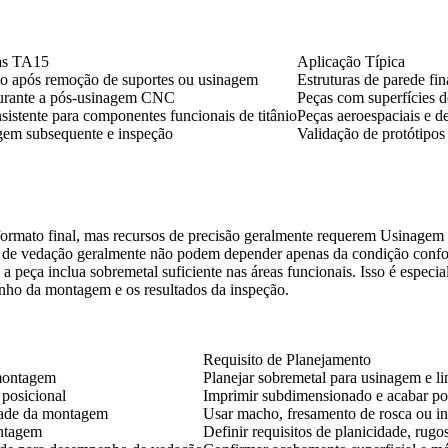
sas TA15
Aplicação Típica
o após remoção de suportes ou usinagem
Estruturas de parede fi
durante a pós-usinagem CNC
Peças com superfícies d
istente para componentes funcionais de titânio
Peças aeroespaciais e d
gem subsequente e inspeção
Validação de protótipo
ormato final, mas recursos de precisão geralmente requerem
Usinagem
ies de vedação geralmente não podem depender apenas da condição conf
eça inclua sobremetal suficiente nas áreas funcionais. Isso é especial
enho da montagem e os resultados da inspeção.
Requisito de Planejamento
 montagem
Planejar sobremetal para usinagem e li
 posicional
Imprimir subdimensionado e acabar po
idade da montagem
Usar macho, fresamento de rosca ou i
ontagem
Definir requisitos de planicidade, rug