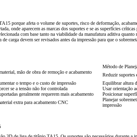
A15 porque afeta o volume de suportes, risco de deformação, acabament
rtada, onde aparecem as marcas dos suportes e se as superfícies crítica
elecionada com base tanto na viabilidade da manufatura aditiva quanto 
ncia de carga devem ser revisados antes da impressão para que o sobreme
Método de Plane
material, mão de obra de remoção e acabamento
Reduzir suportes 
umentar o tempo e o custo de impressão
Equilibrar altura
rcer se a tensão não for controlada
Usar orientação a
 suportadas geralmente requerem mais acabamento
Posicionar superf
Planejar sobremeta
material extra para acabamento CNC
impressão
5
 3D de liga de titânio TA15. Os suportes são necessários durante a impr