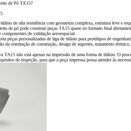
Leito de Pó TA15?
15
e titânio de alta resistência com geometria complexa, estrutura leve e 
 leito de pó pode construir peças TA15 quase no formato final diretame
 e componentes de validação aeroespacial.
rta peças personalizadas de liga de titânio para protótipos de engenhar
o da orientação de construção, design de suportes, tratamento térmico
va TA15 não está apenas na impressão de uma forma de titânio. O proces
quisitos de inspeção, para que a peça impressa possa atender às necess