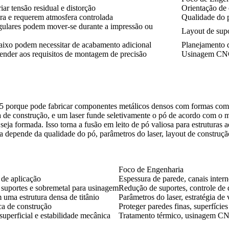
ar tensão residual e distorção
Orientação de c
tura e requerem atmosfera controlada
Qualidade do p
regulares podem mover-se durante a impressão ou
Layout de supo
 baixo podem necessitar de acabamento adicional
Planejamento d
nder aos requisitos de montagem de precisão
Usinagem CNC, 
5 porque pode fabricar componentes metálicos densos com formas comple
ma de construção, e um laser funde seletivamente o pó de acordo com o
a formada. Isso torna a fusão em leito de pó valiosa para estruturas 
a depende da qualidade do pó, parâmetros do laser, layout de construção
Foco de Engenharia
s de aplicação
Espessura de parede, canais intern
e suportes e sobremetal para usinagem
Redução de suportes, controle de 
ma estrutura densa de titânio
Parâmetros do laser, estratégia de
ca de construção
Proteger paredes finas, superfícies 
uperficial e estabilidade mecânica
Tratamento térmico, usinagem CNC