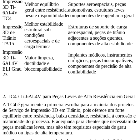
Impressão
Melhor equilíbrio
Suportes aeroespaciais, peças
3D Ti-
geral entre resistência,
automotivas, estruturas leves,
6Al-4V
peso e disponibilidade
componentes de engenharia geral
TC4
Melhor estabilidade
Impressão
Estruturas de suporte de carga
estrutural sob
3D de
aeroespacial, peças de titânio
condições
Titânio
adjacentes a seções quentes,
aeroespaciais e de
TA15
componentes de alta estabilidade
carga térmica
Impressão
Implantes médicos, instrumentos
3D Ti-
Maior limpeza,
cirúrgicos, peças biocompatíveis,
6Al-4V
ductilidade e
componentes de precisão de alta
ELI Grau
biocompatibilidade
confiabilidade
23
2. TC4 / Ti-6Al-4V para Peças Leves de Alta Resistência em Geral
A TC4 é geralmente a primeira escolha para a maioria dos projetos
de
Serviço de Impressão 3D em Titânio
, pois oferece um forte
equilíbrio entre resistência, baixa densidade, resistência à corrosão e
maturidade do processo. É adequada para clientes que necessitam de
peças metálicas leves, mas não têm requisitos especiais de grau
médico ou ligas de alta temperatura.