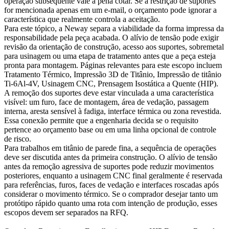
operação subsequente vale a pena cotar. Se a restrição de suportes
for mencionada apenas em um e-mail, o orçamento pode ignorar a
característica que realmente controla a aceitação.
Para este tópico, a Neway separa a viabilidade da forma impressa da
responsabilidade pela peça acabada. O alívio de tensão pode exigir
revisão da orientação de construção, acesso aos suportes, sobremetal
para usinagem ou uma etapa de tratamento antes que a peça esteja
pronta para montagem. Páginas relevantes para este escopo incluem
Tratamento Térmico
,
Impressão 3D de Titânio
,
Impressão de titânio
Ti-6Al-4V
,
Usinagem CNC
,
Prensagem Isostática a Quente (HIP)
.
A remoção dos suportes deve estar vinculada a uma característica
visível: um furo, face de montagem, área de vedação, passagem
interna, aresta sensível à fadiga, interface térmica ou zona revestida.
Essa conexão permite que a engenharia decida se o requisito
pertence ao orçamento base ou em uma linha opcional de controle
de risco.
Para trabalhos em titânio de parede fina, a sequência de operações
deve ser discutida antes da primeira construção. O alívio de tensão
antes da remoção agressiva de suportes pode reduzir movimentos
posteriores, enquanto a usinagem CNC final geralmente é reservada
para referências, furos, faces de vedação e interfaces roscadas após
considerar o movimento térmico. Se o comprador desejar tanto um
protótipo rápido quanto uma rota com intenção de produção, esses
escopos devem ser separados na RFQ.