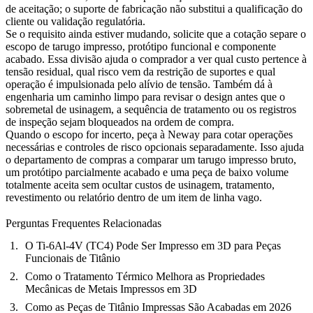
de aceitação; o suporte de fabricação não substitui a qualificação do
cliente ou validação regulatória.
Se o requisito ainda estiver mudando, solicite que a cotação separe o
escopo de tarugo impresso, protótipo funcional e componente
acabado. Essa divisão ajuda o comprador a ver qual custo pertence à
tensão residual, qual risco vem da restrição de suportes e qual
operação é impulsionada pelo alívio de tensão. Também dá à
engenharia um caminho limpo para revisar o design antes que o
sobremetal de usinagem, a sequência de tratamento ou os registros
de inspeção sejam bloqueados na ordem de compra.
Quando o escopo for incerto, peça à Neway para cotar operações
necessárias e controles de risco opcionais separadamente. Isso ajuda
o departamento de compras a comparar um tarugo impresso bruto,
um protótipo parcialmente acabado e uma peça de baixo volume
totalmente aceita sem ocultar custos de usinagem, tratamento,
revestimento ou relatório dentro de um item de linha vago.
Perguntas Frequentes Relacionadas
O Ti-6Al-4V (TC4) Pode Ser Impresso em 3D para Peças
Funcionais de Titânio
Como o Tratamento Térmico Melhora as Propriedades
Mecânicas de Metais Impressos em 3D
Como as Peças de Titânio Impressas São Acabadas em 2026