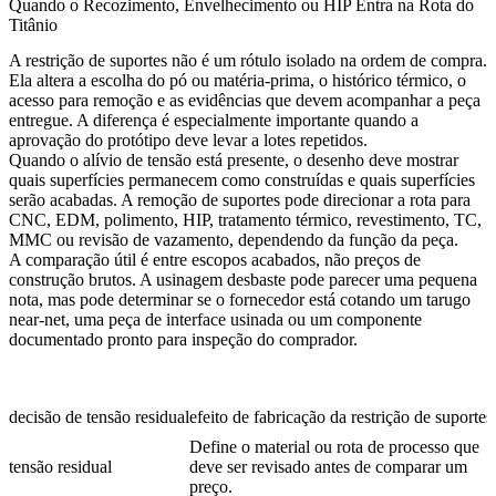
Quando o Recozimento, Envelhecimento ou HIP Entra na Rota do
Titânio
A restrição de suportes não é um rótulo isolado na ordem de compra.
Ela altera a escolha do pó ou matéria-prima, o histórico térmico, o
acesso para remoção e as evidências que devem acompanhar a peça
entregue. A diferença é especialmente importante quando a
aprovação do protótipo deve levar a lotes repetidos.
Quando o alívio de tensão está presente, o desenho deve mostrar
quais superfícies permanecem como construídas e quais superfícies
serão acabadas. A remoção de suportes pode direcionar a rota para
CNC, EDM, polimento, HIP, tratamento térmico, revestimento, TC,
MMC ou revisão de vazamento, dependendo da função da peça.
A comparação útil é entre escopos acabados, não preços de
construção brutos. A usinagem desbaste pode parecer uma pequena
nota, mas pode determinar se o fornecedor está cotando um tarugo
near-net, uma peça de interface usinada ou um componente
documentado pronto para inspeção do comprador.
decisão de tensão residual
efeito de fabricação da restrição de suportes
Define o material ou rota de processo que
tensão residual
deve ser revisado antes de comparar um
preço.