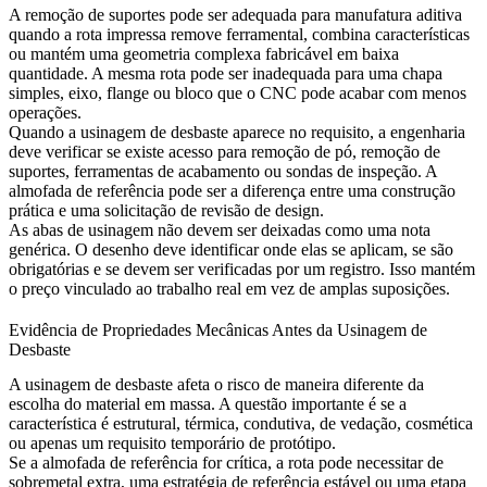
A remoção de suportes pode ser adequada para manufatura aditiva
quando a rota impressa remove ferramental, combina características
ou mantém uma geometria complexa fabricável em baixa
quantidade. A mesma rota pode ser inadequada para uma chapa
simples, eixo, flange ou bloco que o CNC pode acabar com menos
operações.
Quando a usinagem de desbaste aparece no requisito, a engenharia
deve verificar se existe acesso para remoção de pó, remoção de
suportes, ferramentas de acabamento ou sondas de inspeção. A
almofada de referência pode ser a diferença entre uma construção
prática e uma solicitação de revisão de design.
As abas de usinagem não devem ser deixadas como uma nota
genérica. O desenho deve identificar onde elas se aplicam, se são
obrigatórias e se devem ser verificadas por um registro. Isso mantém
o preço vinculado ao trabalho real em vez de amplas suposições.
Evidência de Propriedades Mecânicas Antes da Usinagem de
Desbaste
A usinagem de desbaste afeta o risco de maneira diferente da
escolha do material em massa. A questão importante é se a
característica é estrutural, térmica, condutiva, de vedação, cosmética
ou apenas um requisito temporário de protótipo.
Se a almofada de referência for crítica, a rota pode necessitar de
sobremetal extra, uma estratégia de referência estável ou uma etapa