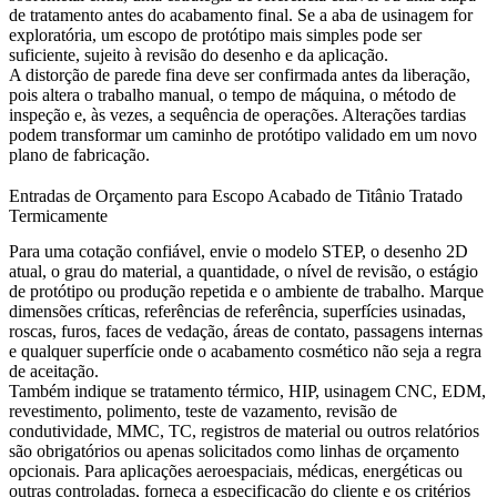
de tratamento antes do acabamento final. Se a aba de usinagem for
exploratória, um escopo de protótipo mais simples pode ser
suficiente, sujeito à revisão do desenho e da aplicação.
A distorção de parede fina deve ser confirmada antes da liberação,
pois altera o trabalho manual, o tempo de máquina, o método de
inspeção e, às vezes, a sequência de operações. Alterações tardias
podem transformar um caminho de protótipo validado em um novo
plano de fabricação.
Entradas de Orçamento para Escopo Acabado de Titânio Tratado
Termicamente
Para uma cotação confiável, envie o modelo STEP, o desenho 2D
atual, o grau do material, a quantidade, o nível de revisão, o estágio
de protótipo ou produção repetida e o ambiente de trabalho. Marque
dimensões críticas, referências de referência, superfícies usinadas,
roscas, furos, faces de vedação, áreas de contato, passagens internas
e qualquer superfície onde o acabamento cosmético não seja a regra
de aceitação.
Também indique se tratamento térmico, HIP, usinagem CNC, EDM,
revestimento, polimento, teste de vazamento, revisão de
condutividade, MMC, TC, registros de material ou outros relatórios
são obrigatórios ou apenas solicitados como linhas de orçamento
opcionais. Para aplicações aeroespaciais, médicas, energéticas ou
outras controladas, forneça a especificação do cliente e os critérios