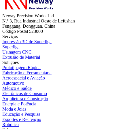
Neway Precision Works Ltd.
N.º 3, Rua Industrial Oeste de Lefushan
Fenggang, Dongguan, China
Código Postal 523000
Serviços
Impressão 3D de Superliga
Superliga
Usinagem CNC
Extrusão de Material
Soluções
Prototipagem Rápida
Fabricação e Ferramentaria
Aeroespacial e Aviação
Automotivo
Médico e Saúde
Eletrônicos de Consumo
Arquitetura e Construção
Energia e Potência
Moda e Joias
Educação e Pesquisa
Esportes e Recreação
Robótica