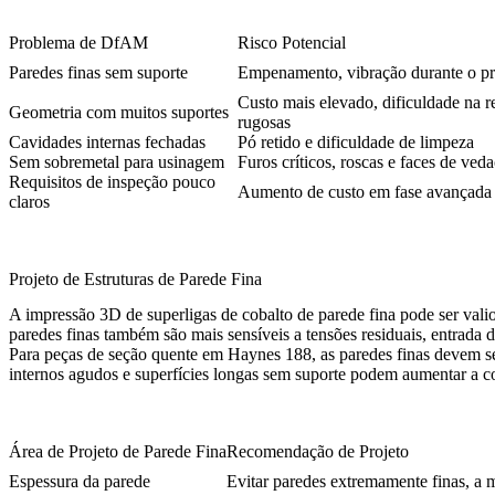
Problema de DfAM
Risco Potencial
Paredes finas sem suporte
Empenamento, vibração durante o p
Custo mais elevado, dificuldade na r
Geometria com muitos suportes
rugosas
Cavidades internas fechadas
Pó retido e dificuldade de limpeza
Sem sobremetal para usinagem
Furos críticos, roscas e faces de ved
Requisitos de inspeção pouco
Aumento de custo em fase avançada
claros
Projeto de Estruturas de Parede Fina
A impressão 3D de superligas de cobalto de parede fina pode ser valio
paredes finas também são mais sensíveis a tensões residuais, entrada 
Para peças de seção quente em Haynes 188, as paredes finas devem ser
internos agudos e superfícies longas sem suporte podem aumentar a co
Área de Projeto de Parede Fina
Recomendação de Projeto
Espessura da parede
Evitar paredes extremamente finas, a 