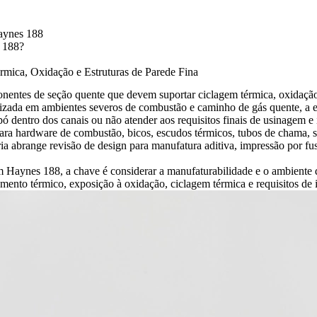
Haynes 188
 188?
mica, Oxidação e Estruturas de Parede Fina
entes de seção quente que devem suportar ciclagem térmica, oxidação 
zada em ambientes severos de combustão e caminho de gás quente, a eta
pó dentro dos canais ou não atender aos requisitos finais de usinagem e
ra hardware de combustão, bicos, escudos térmicos, tubos de chama, su
a abrange revisão de design para manufatura aditiva, impressão por f
 Haynes 188, a chave é considerar a manufaturabilidade e o ambiente d
amento térmico, exposição à oxidação, ciclagem térmica e requisitos de