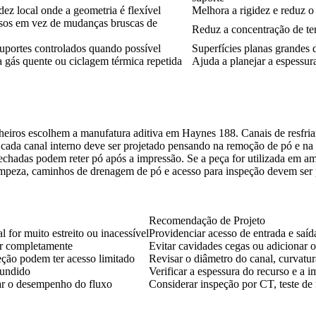
dez local onde a geometria é flexível
Melhora a rigidez e reduz o 
rosos em vez de mudanças bruscas de
Reduz a concentração de ten
suportes controlados quando possível
Superfícies planas grandes
 a gás quente ou ciclagem térmica repetida
Ajuda a planejar a espessur
nheiros escolhem a manufatura aditiva em Haynes 188. Canais de resfria
 cada canal interno deve ser projetado pensando na remoção de pó e na
 fechadas podem reter pó após a impressão. Se a peça for utilizada em a
mpeza, caminhos de drenagem de pó e acesso para inspeção devem ser p
Recomendação de Projeto
 for muito estreito ou inacessível
Providenciar acesso de entrada e saíd
er completamente
Evitar cavidades cegas ou adicionar o
ção podem ter acesso limitado
Revisar o diâmetro do canal, curvatu
fundido
Verificar a espessura do recurso e a 
ar o desempenho do fluxo
Considerar inspeção por CT, teste de 