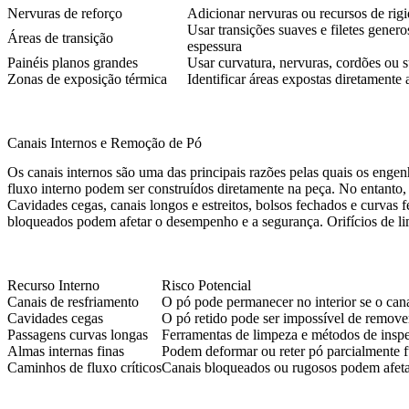
Nervuras de reforço
Adicionar nervuras ou recursos de rigi
Usar transições suaves e filetes gene
Áreas de transição
espessura
Painéis planos grandes
Usar curvatura, nervuras, cordões ou 
Zonas de exposição térmica
Identificar áreas expostas diretamente
Canais Internos e Remoção de Pó
Os canais internos são uma das principais razões pelas quais os enge
fluxo interno podem ser construídos diretamente na peça. No entanto,
Cavidades cegas, canais longos e estreitos, bolsos fechados e curvas
bloqueados podem afetar o desempenho e a segurança. Orifícios de li
Recurso Interno
Risco Potencial
Canais de resfriamento
O pó pode permanecer no interior se o canal
Cavidades cegas
O pó retido pode ser impossível de remov
Passagens curvas longas
Ferramentas de limpeza e métodos de inspe
Almas internas finas
Podem deformar ou reter pó parcialmente 
Caminhos de fluxo críticos
Canais bloqueados ou rugosos podem afet