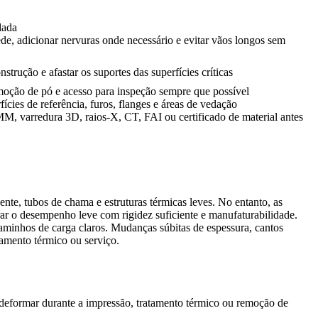
dada
ede, adicionar nervuras onde necessário e evitar vãos longos sem
strução e afastar os suportes das superfícies críticas
emoção de pó e acesso para inspeção sempre que possível
fícies de referência, furos, flanges e áreas de vedação
M, varredura 3D, raios-X, CT, FAI ou certificado de material antes
nte, tubos de chama e estruturas térmicas leves. No entanto, as
brar o desempenho leve com rigidez suficiente e manufaturabilidade.
caminhos de carga claros. Mudanças súbitas de espessura, cantos
tamento térmico ou serviço.
deformar durante a impressão, tratamento térmico ou remoção de