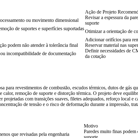
Ação de Projeto Recomen
Revisar a espessura da par
rocessamento ou movimento dimensional
suporte
emoção de suportes e superfícies suportadas
Otimizar a orientação de con
Adicionar orifícios para r
ação podem não atender à tolerância final
Reservar material nas super
Definir necessidades de CM
 ou incompatibilidade de documentação
da cotação
sa para revestimentos de combustão, escudos térmicos, dutos de gás que
de calor, remoção de suporte e distorção térmica. O projeto deve equili
 projetadas com transições suaves, filetes adequados, reforço local e 
ncentração de tensão e o risco de deformação durante a impressão, tra
Motivo
Paredes muito finas podem 
menos que revisadas pela engenharia
suporte