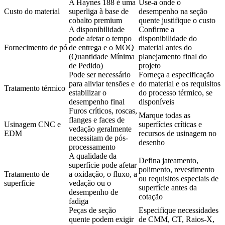
A Haynes 188 é uma
Use-a onde o
Custo do material
superliga à base de
desempenho na seção
cobalto premium
quente justifique o custo
A disponibilidade
Confirme a
pode afetar o tempo
disponibilidade do
Fornecimento de pó
de entrega e o MOQ
material antes do
(Quantidade Mínima
planejamento final do
de Pedido)
projeto
Pode ser necessário
Forneça a especificação
para aliviar tensões e
do material e os requisitos
Tratamento térmico
estabilizar o
do processo térmico, se
desempenho final
disponíveis
Furos críticos, roscas,
Marque todas as
flanges e faces de
Usinagem CNC e
superfícies críticas e
vedação geralmente
EDM
recursos de usinagem no
necessitam de pós-
desenho
processamento
A qualidade da
Defina jateamento,
superfície pode afetar
polimento, revestimento
Tratamento de
a oxidação, o fluxo, a
ou requisitos especiais de
superfície
vedação ou o
superfície antes da
desempenho de
cotação
fadiga
Peças de seção
Especifique necessidades
quente podem exigir
de CMM, CT, Raios-X,