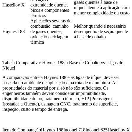
gases quentes à base de
Hastelloy X
extremidade quente,
níquel atende à aplicação com
bicos e componentes
menor complexidade ou custo
térmicos
Aplicações severas de
combustão, caminho
Melhor quando é necessário
Haynes 188
de gases quentes,
desempenho de seção quente
oxidação e ciclagem
à base de cobalto
térmica
Tabela Comparativa: Haynes 188 à Base de Cobalto vs. Ligas de
Níquel
A comparação entre a Haynes 188 e as ligas de níquel deve ser
baseada no ambiente de aplicação e na rota de manufatura. As
propriedades do material por si só não são suficientes. Os
engenheiros também devem considerar imprimibilidade,
disponibilidade de pó, tratamento térmico, HIP (Prensagem
Isostática a Quente), usinagem CNC, tratamento de superfície,
inspeção, custo e tempo de entrega.
Item de Comparação
Haynes 188
Inconel 718
Inconel 625
Hastelloy X