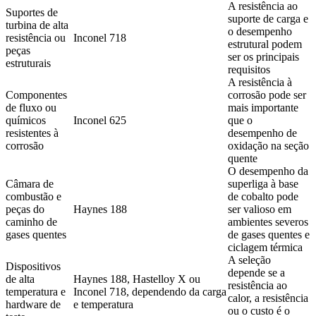
A resistência ao
Suportes de
suporte de carga e
turbina de alta
o desempenho
resistência ou
Inconel 718
estrutural podem
peças
ser os principais
estruturais
requisitos
A resistência à
Componentes
corrosão pode ser
de fluxo ou
mais importante
químicos
Inconel 625
que o
resistentes à
desempenho de
corrosão
oxidação na seção
quente
O desempenho da
Câmara de
superliga à base
combustão e
de cobalto pode
peças do
Haynes 188
ser valioso em
caminho de
ambientes severos
gases quentes
de gases quentes e
ciclagem térmica
A seleção
Dispositivos
depende se a
de alta
Haynes 188, Hastelloy X ou
resistência ao
temperatura e
Inconel 718, dependendo da carga
calor, a resistência
hardware de
e temperatura
ou o custo é o