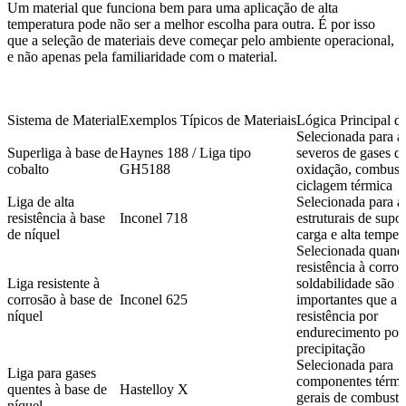
Um material que funciona bem para uma aplicação de alta
temperatura pode não ser a melhor escolha para outra. É por isso
que a seleção de materiais deve começar pelo ambiente operacional,
e não apenas pela familiaridade com o material.
Sistema de Material
Exemplos Típicos de Materiais
Lógica Principal d
Selecionada para a
Superliga à base de
Haynes 188 / Liga tipo
severos de gases q
cobalto
GH5188
oxidação, combust
ciclagem térmica
Liga de alta
Selecionada para a
resistência à base
Inconel 718
estruturais de supo
de níquel
carga e alta temper
Selecionada quand
resistência à corros
Liga resistente à
soldabilidade são 
corrosão à base de
Inconel 625
importantes que a
níquel
resistência por
endurecimento por
precipitação
Selecionada para
Liga para gases
componentes térmi
quentes à base de
Hastelloy X
gerais de combustã
níquel