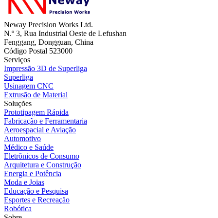
Neway Precision Works Ltd.
N.º 3, Rua Industrial Oeste de Lefushan
Fenggang, Dongguan, China
Código Postal 523000
Serviços
Impressão 3D de Superliga
Superliga
Usinagem CNC
Extrusão de Material
Soluções
Prototipagem Rápida
Fabricação e Ferramentaria
Aeroespacial e Aviação
Automotivo
Médico e Saúde
Eletrônicos de Consumo
Arquitetura e Construção
Energia e Potência
Moda e Joias
Educação e Pesquisa
Esportes e Recreação
Robótica
Sobre