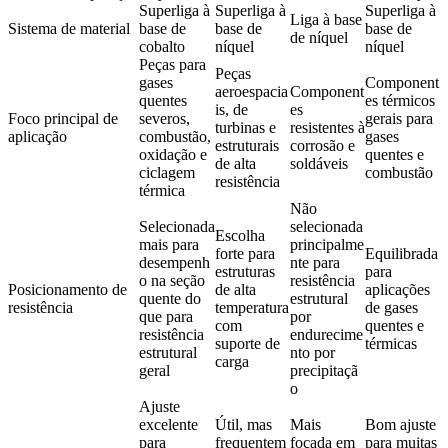
Superliga à
Superliga à
Superliga à
Liga à base
Sistema de material
base de
base de
base de
de níquel
cobalto
níquel
níquel
Peças para
Peças
gases
Component
aeroespacia
Component
quentes
es térmicos
is, de
es
Foco principal de
severos,
gerais para
turbinas e
resistentes à
aplicação
combustão,
gases
estruturais
corrosão e
oxidação e
quentes e
de alta
soldáveis
ciclagem
combustão
resistência
térmica
Não
Selecionada
selecionada
Escolha
mais para
principalme
forte para
Equilibrada
desempenh
nte para
estruturas
para
o na seção
resistência
Posicionamento de
de alta
aplicações
quente do
estrutural
resistência
temperatura
de gases
que para
por
com
quentes e
resistência
endurecime
suporte de
térmicas
estrutural
nto por
carga
geral
precipitaçã
o
Ajuste
excelente
Útil, mas
Mais
Bom ajuste
para
frequentem
focada em
para muitas