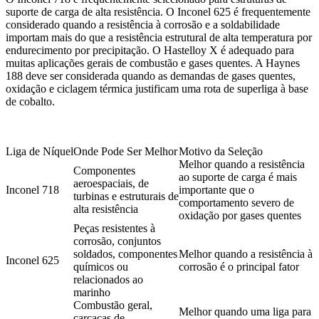
suporte de carga de alta resistência. O Inconel 625 é frequentemente
considerado quando a resistência à corrosão e a soldabilidade
importam mais do que a resistência estrutural de alta temperatura por
endurecimento por precipitação. O Hastelloy X é adequado para
muitas aplicações gerais de combustão e gases quentes. A Haynes
188 deve ser considerada quando as demandas de gases quentes,
oxidação e ciclagem térmica justificam uma rota de superliga à base
de cobalto.
Liga de Níquel
Onde Pode Ser Melhor
Motivo da Seleção
Melhor quando a resistência
Componentes
ao suporte de carga é mais
aeroespaciais, de
Inconel 718
importante que o
turbinas e estruturais de
comportamento severo de
alta resistência
oxidação por gases quentes
Peças resistentes à
corrosão, conjuntos
soldados, componentes
Melhor quando a resistência à
Inconel 625
químicos ou
corrosão é o principal fator
relacionados ao
marinho
Combustão geral,
Melhor quando uma liga para
carcaças de