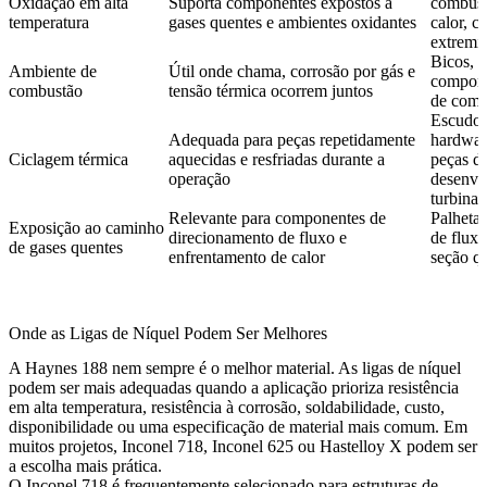
Oxidação em alta
Suporta componentes expostos a
combust
temperatura
gases quentes e ambientes oxidantes
calor, c
extremi
Bicos, 
Ambiente de
Útil onde chama, corrosão por gás e
compone
combustão
tensão térmica ocorrem juntos
de comb
Escudos
Adequada para peças repetidamente
hardware
Ciclagem térmica
aquecidas e resfriadas durante a
peças d
operação
desenvo
turbinas
Relevante para componentes de
Palhetas
Exposição ao caminho
direcionamento de fluxo e
de fluxo
de gases quentes
enfrentamento de calor
seção q
Onde as Ligas de Níquel Podem Ser Melhores
A Haynes 188 nem sempre é o melhor material. As ligas de níquel
podem ser mais adequadas quando a aplicação prioriza resistência
em alta temperatura, resistência à corrosão, soldabilidade, custo,
disponibilidade ou uma especificação de material mais comum. Em
muitos projetos,
Inconel 718
,
Inconel 625
ou
Hastelloy X
podem ser
a escolha mais prática.
O Inconel 718 é frequentemente selecionado para estruturas de