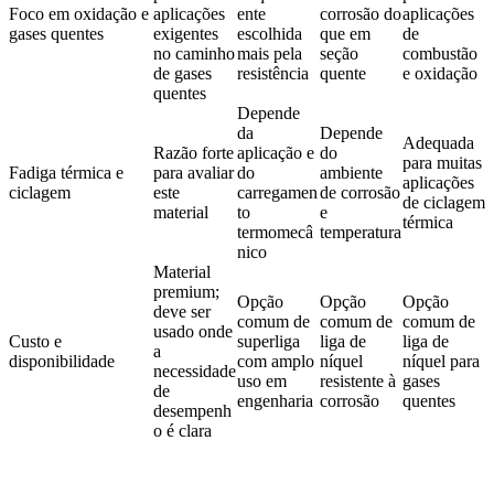
Foco em oxidação e
aplicações
ente
corrosão do
aplicações
gases quentes
exigentes
escolhida
que em
de
no caminho
mais pela
seção
combustão
de gases
resistência
quente
e oxidação
quentes
Depende
da
Depende
Adequada
Razão forte
aplicação e
do
para muitas
Fadiga térmica e
para avaliar
do
ambiente
aplicações
ciclagem
este
carregamen
de corrosão
de ciclagem
material
to
e
térmica
termomecâ
temperatura
nico
Material
premium;
Opção
Opção
Opção
deve ser
comum de
comum de
comum de
usado onde
Custo e
superliga
liga de
liga de
a
disponibilidade
com amplo
níquel
níquel para
necessidade
uso em
resistente à
gases
de
engenharia
corrosão
quentes
desempenh
o é clara