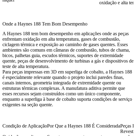
oxidação e alta te
Onde a Haynes 188 Tem Bom Desempenho
A Haynes 188 tem bom desempenho em aplicações onde as peças
enfrentam oxidação em alta temperatura, gases de combustão,
ciclagem térmica e exposição ao caminho de gases quentes. Esses
ambientes são comuns em câmaras de combustão, tubos de chama,
bicos, palhetas guia, escudos térmicos, suportes de extremidade
quente, peças de desenvolvimento de turbinas a gás e dispositivos de
teste de alta temperatura.
Para peças impressas em 3D em superliga de cobalto, a Haynes 188
é especialmente relevante quando o projeto inclui paredes finas,
canais internos, geometria integrada de extremidade quente ou
estruturas térmicas complexas. A manufatura aditiva permite que
esses recursos sejam construídos como um único componente,
enquanto a superliga à base de cobalto suporta condições de serviço
exigentes na seção quente.
Condição de Aplicação
Por Que a Haynes 188 É Considerada
Peças I
Revesti