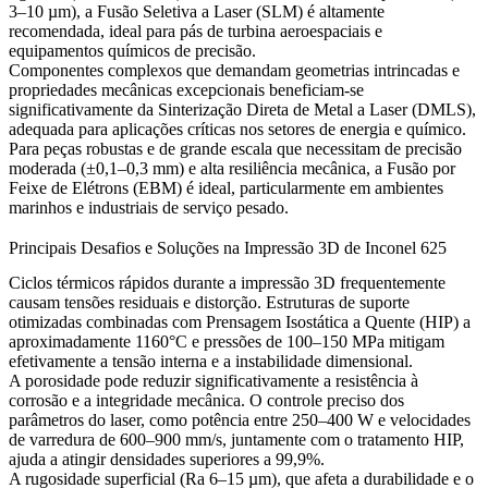
3–10 µm), a
Fusão Seletiva a Laser (SLM)
é altamente
recomendada, ideal para pás de turbina aeroespaciais e
equipamentos químicos de precisão.
Componentes complexos que demandam geometrias intrincadas e
propriedades mecânicas excepcionais beneficiam-se
significativamente da
Sinterização Direta de Metal a Laser (DMLS)
,
adequada para aplicações críticas nos setores de energia e químico.
Para peças robustas e de grande escala que necessitam de precisão
moderada (±0,1–0,3 mm) e alta resiliência mecânica, a
Fusão por
Feixe de Elétrons (EBM)
é ideal, particularmente em ambientes
marinhos e industriais de serviço pesado.
Principais Desafios e Soluções na Impressão 3D de Inconel 625
Ciclos térmicos rápidos durante a impressão 3D frequentemente
causam tensões residuais e distorção.
Estruturas de suporte
otimizadas combinadas com
Prensagem Isostática a Quente (HIP)
a
aproximadamente 1160°C e pressões de 100–150 MPa mitigam
efetivamente a tensão interna e a instabilidade dimensional.
A porosidade pode reduzir significativamente a resistência à
corrosão e a integridade mecânica. O controle preciso dos
parâmetros do laser, como potência entre 250–400 W e velocidades
de varredura de 600–900 mm/s, juntamente com o tratamento HIP,
ajuda a atingir densidades superiores a 99,9%.
A rugosidade superficial (Ra 6–15 µm), que afeta a durabilidade e o