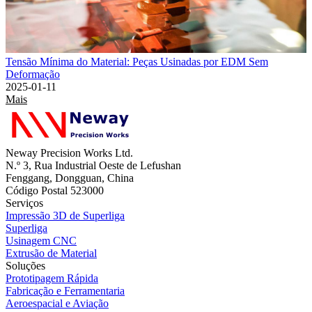
Tensão Mínima do Material: Peças Usinadas por EDM Sem
Deformação
2025-01-11
Mais
Neway Precision Works Ltd.
N.º 3, Rua Industrial Oeste de Lefushan
Fenggang, Dongguan, China
Código Postal 523000
Serviços
Impressão 3D de Superliga
Superliga
Usinagem CNC
Extrusão de Material
Soluções
Prototipagem Rápida
Fabricação e Ferramentaria
Aeroespacial e Aviação