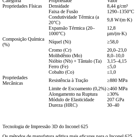
Categoria
Propriedade
Valor
Propriedades Físicas
Densidade
8,44 g/cm³
Faixa de Fusão
1290–1350°C
Condutividade Térmica (a
9,8 W/(m·K)
20°C)
Expansão Térmica (20–
12,8
1000°C)
µm/(m·K)
Composição Química
Níquel (Ni)
≥58,0
(%)
Cromo (Cr)
20,0–23,0
Molibdênio (Mo)
8,0–10,0
Nióbio (Nb) + Tântalo (Ta)
3,15–4,15
Ferro (Fe)
≤5,0
Cobalto (Co)
≤1,0
Propriedades
Resistência à Tração
≥880 MPa
Mecânicas
Limite de Escoamento (0,2%)
≥460 MPa
Alongamento na Ruptura
≥30%
Módulo de Elasticidade
207 GPa
Dureza (HRC)
30–40
Tecnologia de Impressão 3D do Inconel 625
Os métodos de manufatura aditiva mais eficazes para o Inconel 625