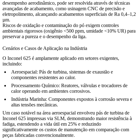
desempenho aerodinâmico, pode ser resolvida através de técnicas
avançadas de acabamento, como
usinagem CNC
de precisão e
eletropolimento
, alcançando acabamentos superficiais de Ra 0,4–1,2
µm.
Riscos de oxidação e contaminação do pó exigem controles
ambientais rigorosos (oxigênio <500 ppm, umidade <10% UR) para
preservar a pureza e o desempenho da liga.
Cenários e Casos de Aplicação na Indústria
O Inconel 625 é amplamente aplicado em setores exigentes,
incluindo:
Aeroespacial:
Pás de turbina, sistemas de exaustão e
componentes resistentes ao calor.
Processamento Químico:
Reatores, válvulas e trocadores de
calor operando em ambientes corrosivos.
Indústria Marinha:
Componentes expostos à corrosão severa e
altas tensões mecânicas.
Um caso notável na área aeroespacial envolveu pás de turbina de
Inconel 625 impressas via SLM, demonstrando maior resistência à
fadiga, estendendo a vida útil em 25% e reduzindo
significativamente os custos de manutenção em comparação com
peças fabricadas convencionalmente.