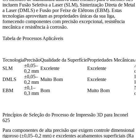
incluem Fusão Seletiva a Laser (SLM), Sinterização Direta de Metal
a Laser (DMLS) e Fusão por Feixe de Elétrons (EBM). Estas
tecnologias aproveitam as propriedades únicas da sua liga,
fornecendo componentes com precisão excepcional, resistência
mecânica e resistência à corrosão.
Tabela de Processos Aplicáveis
Tecnologia
Precisão
Qualidade da Superfície
Propriedades Mecânicas
A
±0,05–
A
SLM
Excelente
Excelente
0,2 mm
d
±0,05–
P
DMLS
Muito Bom
Excelente
0,2 mm
P
±0,1–
M
EBM
Bom
Muito Bom
0,3 mm
d
Princípios de Seleção do Processo de Impressão 3D para Inconel
625
Para componentes de alta precisão que exigem controle dimensional
rigoroso (±0,05–0,2 mm) e excelentes acabamentos superficiais (Ra