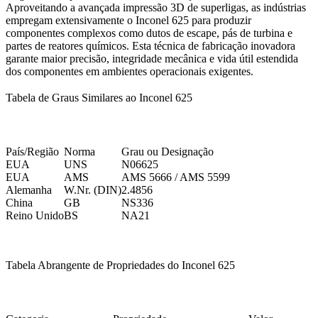
Aproveitando a avançada
impressão 3D de superligas
, as indústrias
empregam extensivamente o Inconel 625 para produzir
componentes complexos como dutos de escape, pás de turbina e
partes de reatores químicos. Esta técnica de fabricação inovadora
garante maior precisão, integridade mecânica e vida útil estendida
dos componentes em ambientes operacionais exigentes.
Tabela de Graus Similares ao Inconel 625
País/Região
Norma
Grau ou Designação
EUA
UNS
N06625
EUA
AMS
AMS 5666 / AMS 5599
Alemanha
W.Nr. (DIN)
2.4856
China
GB
NS336
Reino Unido
BS
NA21
Tabela Abrangente de Propriedades do Inconel 625